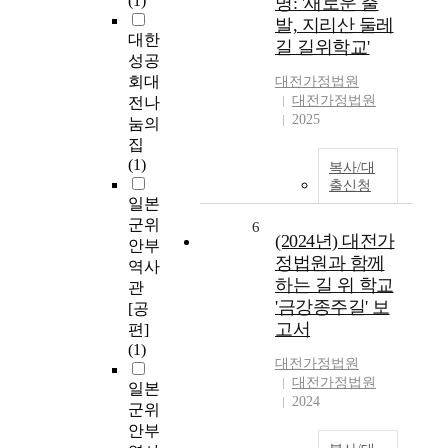
(1)
명: '새로운 출
발, 지리산 둘레
대한
길 길위학교'
성공
회대
대전가정법원
대전가정법원
전나
2025
눔의
집
(1)
복사/대
출신청
일본
군위
6
(2024년) 대전가
안부
정법원과 함께
역사
하는 길 위 학교
관
'금강종주길' 보
[공
고서
편]
(1)
대전가정법원
대전가정법원
일본
2024
군위
안부