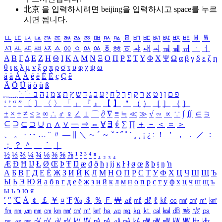
北京 을 입력하시려면
beijing
을 입력하시고 space를 누르
시면 됩니다.
ㅥ
ㅦ
ㅧ
ㅨ
ㅩ
ㅪ
ㅫ
ㅬ
ㅭ
ㅮ
ㅯ
ㅰ
ㅱ
ㅲ
ㅳ
ㅴ
ㅵ
ㅶ
ㅷ
ㅸ
ㅹ
ㅺ
ㅻ
ㅼ
ㅽ
ㅾ
ㅿ
ㆀ
ㆁ
ㆂ
ㆃ
ㆄ
ㆅ
ㆆ
ㆇ
ㆈ
ㆉ
ㆊ
ㆋ
ㆌ
ㆍ
ㆎ
Α
Β
Γ
Δ
Ε
Ζ
Η
Θ
Ι
Κ
Λ
Μ
Ν
Ξ
Ο
Π
Ρ
Σ
Τ
Υ
Φ
Χ
Ψ
Ω
α
β
γ
δ
ε
ζ
η
θ
ι
κ
λ
μ
ν
ξ
ο
π
ρ
σ
τ
υ
φ
χ
ψ
ω
á
à
Á
À
é
è
É
È
ç
Ç
ê
Ä
Ö
Ü
ä
ö
ü
ß
ְ
ֳ
ֲ
ֱ
ָ
ַ
ֵ
ֶ
ִ
ֹ
ּ
ֻ
ׂ
ׁ
ּ
ב
ה
נ
מ
צ
ת
ץ
ש
ד
ג
כ
ע
י
ח
ל
ך
ף
ק
ר
א
ט
ו
ן
ם
פ
‘
’
“
”
〔
〕
〈
〉
「
」
『
』
【
】
＂
（
）
［
］
｛
｝
±
×
÷
≠
≤
≥
∞
∴
♂
♀
∠
⊥
⌒
∂
∇
≡
≒
≪
≫
√
∽
∝
∵
∫
∬
∈
∋
⊆
⊇
⊂
⊃
∪
∩
∧
∨
￢
⇒
⇔
∀
∃
∮
∑
∏
＋
－
＜
＝
＞
、
。
·
‥
…
¨
〃
―
∥
＼
∼
´
～
ˇ
˘
˝
˚
˙
¸
˛
¡
¿
ː
！
＇
，
．
／
：
；
？
＾
＿
｀
｜
½
⅓
⅔
¼
¾
⅛
⅜
⅝
⅞
¹
²
³
⁴
ⁿ
₁
₂
₃
₄
Æ
Ð
Ħ
Ĳ
Ł
Ø
Œ
Þ
Ŧ
Ŋ
æ
đ
ð
ħ
ı
ĳ
ĸ
ŀ
ł
ø
œ
ß
þ
ŧ
ŋ
ŉ
А
Б
В
Г
Д
Е
Ё
Ж
З
И
Й
К
Л
М
Н
О
П
Р
С
Т
У
Ф
Х
Ц
Ч
Ш
Щ
Ъ
Ы
Ь
Э
Ю
Я
а
б
в
г
д
е
ё
ж
з
и
й
к
л
м
н
о
п
р
с
т
у
ф
х
ц
ч
ш
щ
ъ
ы
ь
э
ю
я
′
″
℃
Å
￠
￡
￥
¤
℉
‰
＄
％
Ｆ
￦
㎕
㎖
㎗
ℓ
㎘
㏄
㎣
㎤
㎥
㎦
㎙
㎚
㎛
㎜
㎝
㎞
㎟
㎠
㎡
㎢
㏊
㎍
㎎
㎏
㏏
㎈
㎉
㏈
㎧
㎨
㎰
㎱
㎲
㎳
㎴
㎵
㎶
㎷
㎸
㎹
㎀
㎁
㎂
㎃
㎄
㎺
㎻
㎽
㎾
㎿
㎐
㎑