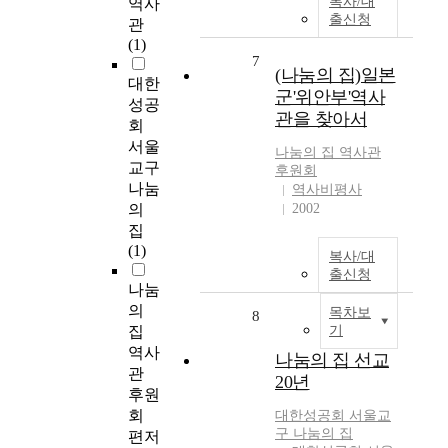
복사/대
역사
출신청
관
(1)
7
(나눔의 집)일본
대한
군'위안부'역사
성공
관을 찾아서
회
서울
나눔
의
집
역사관
교구
후원회
나눔
역사비평사
의
2002
집
(1)
복사/대
출신청
나눔
의
목차보
8
집
기
역사
나눔의 집 선교
관
20년
후원
회
대한성공회 서울교
구
나눔
의
집
편저