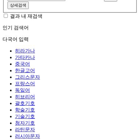
상세검색
결과 내 재검색
인기 검색어
다국어 입력
히라가나
가타카나
중국어
한글고어
그리스문자
프랑스어
독일어
히브리어
괄호기호
학술기호
기술기호
첨자기호
라틴문자
러시아문자