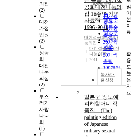
은 들꽃 : 대한성
로
순
의집
10개씩 출력
내림차순
많
공회대전나눔의
인기도
(2)
이
집 15주년 기념
순
조회
10개씩
본
자료집
연도순
대전
출력
자
1996~2011
제목순
가정
20개씩
료
저자순
법원
출력
대한성공회대전
나
발행기
(2)
30개씩
눔의집
관순
출력
대한성공회대전
성공
활
나눔의집
50개씩
회
2011
용
출력
대전
도
100개씩
나눔
높
출력
복사/대
의집
은
출신청
(2)
자
료
2
부스
일본군 '성노예'
러기
피해할머니 작
사랑
품집 = (The)
나눔
painting edition
회
of Japanese
(1)
military sexual