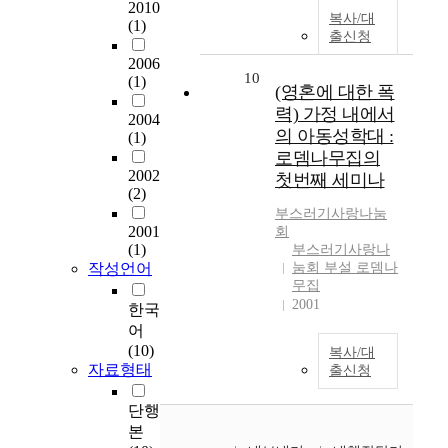
2010
복사/대
(1)
출신청
2006
10
(1)
(영혼에 대한 폭
력) 가정 내에서
2004
의 아동성학대 :
(1)
로뎀나무집의
2002
첫번째 세미나
(2)
부스러기사랑
나눔
2001
회
(1)
부스러기사랑나
작성언어
눔회 부설 로뎀나
무집
2001
한국
어
(10)
복사/대
자료형태
출신청
단행
본