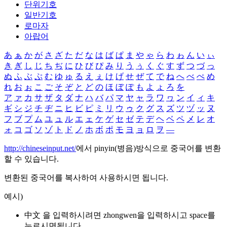
단위기호
일반기호
로마자
아랍어
あ
ぁ
か
が
さ
ざ
た
だ
な
は
ば
ぱ
ま
や
ゃ
ら
わ
ゎ
ん
い
ぃ
き
ぎ
し
じ
ち
ぢ
に
ひ
び
ぴ
み
り
う
ぅ
く
ぐ
す
ず
つ
づ
っ
ぬ
ふ
ぶ
ぷ
む
ゆ
ゅ
る
え
ぇ
け
げ
せ
ぜ
て
で
ね
へ
べ
ぺ
め
れ
お
ぉ
こ
ご
そ
ぞ
と
ど
の
ほ
ぼ
ぽ
も
よ
ょ
ろ
を
ア
ァ
カ
サ
ザ
タ
ダ
ナ
ハ
バ
パ
マ
ヤ
ャ
ラ
ワ
ヮ
ン
イ
ィ
キ
ギ
シ
ジ
チ
ヂ
ニ
ヒ
ビ
ピ
ミ
リ
ウ
ゥ
ク
グ
ス
ズ
ツ
ヅ
ッ
ヌ
フ
ブ
プ
ム
ユ
ュ
ル
エ
ェ
ケ
ゲ
セ
ゼ
テ
デ
ヘ
ベ
ペ
メ
レ
オ
ォ
コ
ゴ
ソ
ゾ
ト
ド
ノ
ホ
ボ
ポ
モ
ヨ
ョ
ロ
ヲ
―
http://chineseinput.net/
에서 pinyin(병음)방식으로 중국어를 변환
할 수 있습니다.
변환된 중국어를 복사하여 사용하시면 됩니다.
예시)
中文 을 입력하시려면
zhongwen
을 입력하시고 space를
누르시면됩니다.