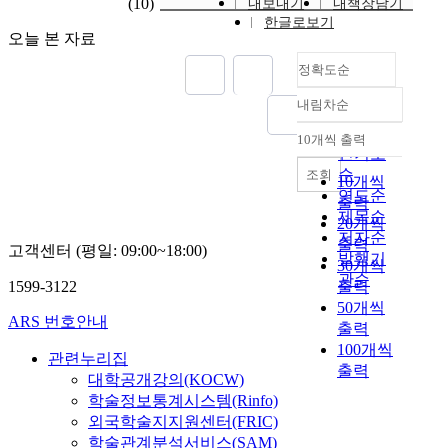
(10)
내보내기
내책장담기
한글로보기
오늘 본 자료
정확도순
내림차순
정확도
순
10개씩 출력
내림차순
인기도
순
조회
10개씩
연도순
출력
제목순
20개씩
저자순
출력
고객센터 (평일: 09:00~18:00)
발행기
30개씩
관순
1599-3122
출력
50개씩
ARS 번호안내
출력
100개씩
관련누리집
출력
대학공개강의(KOCW)
학술정보통계시스템(Rinfo)
외국학술지지원센터(FRIC)
학술관계분석서비스(SAM)