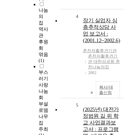
나눔
의
4
장기 실업자 심
집
층추적상담 사
역사
업 보고서 :
관
(2001.12~2002.6)
후원
회
춘천자활후견기관
엮음
춘천자활후견기
(1)
관 대한성공회 춘
천나눔의집
부스
2002
러기
사랑
복사/대
나눔
출신청
회
부설
5
(2025년) 대전가
로뎀
정법원 길 위 학
나무
교 사업결과보
집
고서 : 프로그램
주최