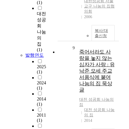
대한성공회 서울
(1)
교구 나눔의 집협
의회
대전
2006
성공
회
복사/대
나눔
출신청
의
집
9
(1)
죽어서라도 사
발행연도
랑을 놓지 않는
십자가 사랑 : 유
2025
낙준 모세 주교
(1)
서품식에 붙여
2024
나눔의 집 묵상
(1)
글
2014
대전 성공회
나눔
의
(1)
집
대전 성공회 나눔
2011
의 집
(1)
2014