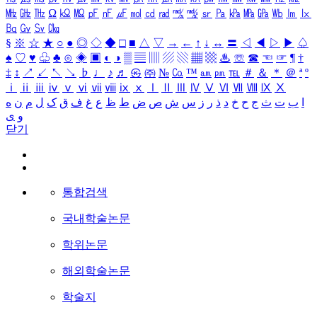
㎒
㎓
㎔
Ω
㏀
㏁
㎊
㎋
㎌
㏖
㏅
㎭
㎮
㎯
㏛
㎩
㎪
㎫
㎬
㏝
㏐
㏓
㏃
㏉
㏜
㏆
§
※
☆
★
○
●
◎
◇
◆
□
■
△
▽
→
←
↑
↓
↔
〓
◁
◀
▷
▶
♤
♠
♡
♥
♧
♣
⊙
◈
▣
◐
◑
▒
▤
▥
▨
▧
▦
▩
♨
☏
☎
☜
☞
¶
†
‡
↕
↗
↙
↖
↘
♭
♩
♪
♬
㉿
㈜
№
㏇
™
㏂
㏘
℡
＃
＆
＊
＠
ª
º
ⅰ
ⅱ
ⅲ
ⅳ
ⅴ
ⅵ
ⅶ
ⅷ
ⅸ
ⅹ
Ⅰ
Ⅱ
Ⅲ
Ⅳ
Ⅴ
Ⅵ
Ⅶ
Ⅷ
Ⅸ
Ⅹ
ا
ب
ت
ث
ج
ح
خ
د
ذ
ر
ز
س
ش
ص
ض
ط
ظ
ع
غ
ف
ق
ک
ل
م
ن
ه
و
ی
닫기
통합검색
국내학술논문
학위논문
해외학술논문
학술지