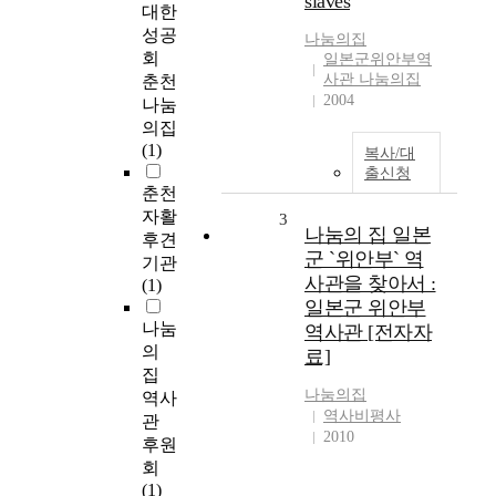
slaves
대한
성공
나눔의집
회
일본군위안부역
사관 나눔의집
춘천
2004
나눔
의집
(1)
복사/대
출신청
춘천
자활
3
나눔의 집 일본
후견
군 `위안부` 역
기관
사관을 찾아서 :
(1)
일본군 위안부
나눔
역사관 [전자자
의
료]
집
나눔의집
역사
역사비평사
관
2010
후원
회
(1)