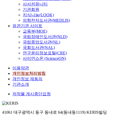
사서커뮤니티
기관회원
지식나눔(LOOK)
의학전자도서관(MEDLIS)
유관기관 사이트
교육부(MOE)
국립장애인도서관(NLD)
국립중앙도서관(NL)
국회도서관(NAL)
연구윤리정보포털(CRE)
사이언스온 (ScienceON)
이용약관
개인정보처리방침
개인정보 재동의
기관소개
저작물 게시중단요청
41061 대구광역시 동구 동내로 64(동내동1119) KERIS빌딩