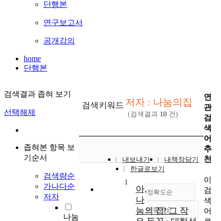
단행본
연구보고서
공개강의
home
단행본
검색결과 좁혀 보기
연
저자 : 나눔의집
검색키워드
관
선택해제
(검색결과
10
건)
검
색
어
좁혀본 항목 보
추
기순서
천
내보내기
내책장담기
한글로보기
검색량순
이
1
가나다순
아,
검
정확도순
저자
나
색
눔의 집! 그 작
내림차순
어
정확도
나눔