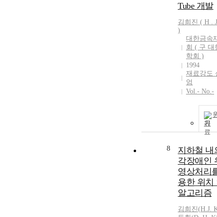
Tube 개발
김희진
(
H
.
)
대한금속
회 ( 구 
학회 )
1994
재료강도 
엄
Vol.- No.-
기
8
지하철 내
각장애인 
영상처리를
용한 위치
알고리즘
김희진
(
H.J.