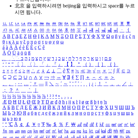
北京 을 입력하시려면
beijing
을 입력하시고 space를 누르
시면 됩니다.
ㅥ
ㅦ
ㅧ
ㅨ
ㅩ
ㅪ
ㅫ
ㅬ
ㅭ
ㅮ
ㅯ
ㅰ
ㅱ
ㅲ
ㅳ
ㅴ
ㅵ
ㅶ
ㅷ
ㅸ
ㅹ
ㅺ
ㅻ
ㅼ
ㅽ
ㅾ
ㅿ
ㆀ
ㆁ
ㆂ
ㆃ
ㆄ
ㆅ
ㆆ
ㆇ
ㆈ
ㆉ
ㆊ
ㆋ
ㆌ
ㆍ
ㆎ
Α
Β
Γ
Δ
Ε
Ζ
Η
Θ
Ι
Κ
Λ
Μ
Ν
Ξ
Ο
Π
Ρ
Σ
Τ
Υ
Φ
Χ
Ψ
Ω
α
β
γ
δ
ε
ζ
η
θ
ι
κ
λ
μ
ν
ξ
ο
π
ρ
σ
τ
υ
φ
χ
ψ
ω
á
à
Á
À
é
è
É
È
ç
Ç
ê
Ä
Ö
Ü
ä
ö
ü
ß
ְ
ֳ
ֲ
ֱ
ָ
ַ
ֵ
ֶ
ִ
ֹ
ּ
ֻ
ׂ
ׁ
ּ
ב
ה
נ
מ
צ
ת
ץ
ש
ד
ג
כ
ע
י
ח
ל
ך
ף
ק
ר
א
ט
ו
ן
ם
פ
‘
’
“
”
〔
〕
〈
〉
「
」
『
』
【
】
＂
（
）
［
］
｛
｝
±
×
÷
≠
≤
≥
∞
∴
♂
♀
∠
⊥
⌒
∂
∇
≡
≒
≪
≫
√
∽
∝
∵
∫
∬
∈
∋
⊆
⊇
⊂
⊃
∪
∩
∧
∨
￢
⇒
⇔
∀
∃
∮
∑
∏
＋
－
＜
＝
＞
、
。
·
‥
…
¨
〃
―
∥
＼
∼
´
～
ˇ
˘
˝
˚
˙
¸
˛
¡
¿
ː
！
＇
，
．
／
：
；
？
＾
＿
｀
｜
½
⅓
⅔
¼
¾
⅛
⅜
⅝
⅞
¹
²
³
⁴
ⁿ
₁
₂
₃
₄
Æ
Ð
Ħ
Ĳ
Ł
Ø
Œ
Þ
Ŧ
Ŋ
æ
đ
ð
ħ
ı
ĳ
ĸ
ŀ
ł
ø
œ
ß
þ
ŧ
ŋ
ŉ
А
Б
В
Г
Д
Е
Ё
Ж
З
И
Й
К
Л
М
Н
О
П
Р
С
Т
У
Ф
Х
Ц
Ч
Ш
Щ
Ъ
Ы
Ь
Э
Ю
Я
а
б
в
г
д
е
ё
ж
з
и
й
к
л
м
н
о
п
р
с
т
у
ф
х
ц
ч
ш
щ
ъ
ы
ь
э
ю
я
′
″
℃
Å
￠
￡
￥
¤
℉
‰
＄
％
Ｆ
￦
㎕
㎖
㎗
ℓ
㎘
㏄
㎣
㎤
㎥
㎦
㎙
㎚
㎛
㎜
㎝
㎞
㎟
㎠
㎡
㎢
㏊
㎍
㎎
㎏
㏏
㎈
㎉
㏈
㎧
㎨
㎰
㎱
㎲
㎳
㎴
㎵
㎶
㎷
㎸
㎹
㎀
㎁
㎂
㎃
㎄
㎺
㎻
㎽
㎾
㎿
㎐
㎑