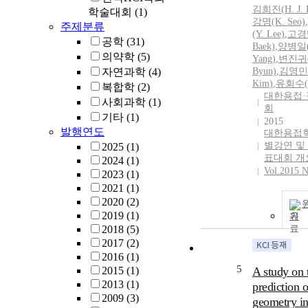
김희진
(
H.
J.
학술대회
(1)
강명(K. Seo)
,
주제분류
(Y. Lee)
,
고경
공학
(31)
Baek)
,
양병일(
의약학
(5)
Yang)
,
변진귀
자연과학
(4)
Byun)
,
김영민(
Kim
)
,
유회수(
복합학
(2)
대한용접
사회과학
(1)
회
기타
(1)
2015
발행연도
대한용접학
별강연 및
2025
(1)
표대회 개
2024
(1)
Vol.2015 
2023
(1)
2021
(1)
2020
(2)
2019
(1)
기
2018
(5)
2017
(2)
2016
(1)
5
2015
(1)
A study on 
2013
(1)
prediction 
2009
(3)
geometry in