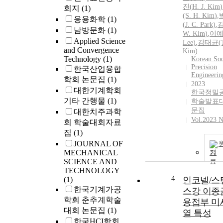
진
(
H.
J.
Kim
)
회지
(1)
(S.
H.
Kim
)
,
응용화학
(1)
(
J.
C. Park)
,
남방문화
(1)
W.
Kim
)
,
이예
Applied Science
Lee)
,
김태균(T
and Convergence
Kim
)
Technology
(1)
Korean Soc
Precision
한국산업융합
Engineerin
학회 논문집
(1)
2023
대한기계학회
한국정밀
기타 간행물
(1)
학술발표대
문집
대한치주과학
Vol.2023 N
회 학술대회자료
집
(1)
JOURNAL OF
MECHANICAL
기
SCIENCE AND
TECHNOLOGY
4
(1)
인코넬/스
한국기계가공
스강 이종
학회 춘추계학술
용접부 미
대회 논문집
(1)
열 특성
한국HCI학회