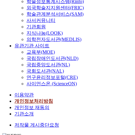
학술정보통계시스템(Rinfo)
외국학술지지원센터(FRIC)
학술관계분석서비스(SAM)
사서커뮤니티
기관회원
지식나눔(LOOK)
의학전자도서관(MEDLIS)
유관기관 사이트
교육부(MOE)
국립장애인도서관(NLD)
국립중앙도서관(NL)
국회도서관(NAL)
연구윤리정보포털(CRE)
사이언스온 (ScienceON)
이용약관
개인정보처리방침
개인정보 재동의
기관소개
저작물 게시중단요청