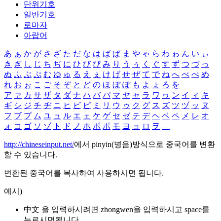
단위기호
일반기호
로마자
아랍어
あ
ぁ
か
が
さ
ざ
た
だ
な
は
ば
ぱ
ま
や
ゃ
ら
わ
ゎ
ん
い
ぃ
き
ぎ
し
じ
ち
ぢ
に
ひ
び
ぴ
み
り
う
ぅ
く
ぐ
す
ず
つ
づ
っ
ぬ
ふ
ぶ
ぷ
む
ゆ
ゅ
る
え
ぇ
け
げ
せ
ぜ
て
で
ね
へ
べ
ぺ
め
れ
お
ぉ
こ
ご
そ
ぞ
と
ど
の
ほ
ぼ
ぽ
も
よ
ょ
ろ
を
ア
ァ
カ
サ
ザ
タ
ダ
ナ
ハ
バ
パ
マ
ヤ
ャ
ラ
ワ
ヮ
ン
イ
ィ
キ
ギ
シ
ジ
チ
ヂ
ニ
ヒ
ビ
ピ
ミ
リ
ウ
ゥ
ク
グ
ス
ズ
ツ
ヅ
ッ
ヌ
フ
ブ
プ
ム
ユ
ュ
ル
エ
ェ
ケ
ゲ
セ
ゼ
テ
デ
ヘ
ベ
ペ
メ
レ
オ
ォ
コ
ゴ
ソ
ゾ
ト
ド
ノ
ホ
ボ
ポ
モ
ヨ
ョ
ロ
ヲ
―
http://chineseinput.net/
에서 pinyin(병음)방식으로 중국어를 변환
할 수 있습니다.
변환된 중국어를 복사하여 사용하시면 됩니다.
예시)
中文 을 입력하시려면
zhongwen
을 입력하시고 space를
누르시면됩니다.