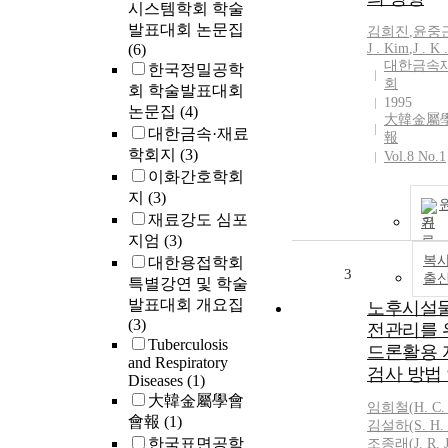
시스템학회 학술
발표대회 논문집
김희진
,
윤중근
(6)
J
.
Kim
,
J
. K .
대한금속
한국정밀공학
회
회 학술발표대회
1995
논문집
(4)
大韓金屬
대한금속·재료
報
학회지
(3)
Vol.8 No.1
이화간호학회
지
(3)
재료강도 심포
기
지엄
(3)
복사
대한용접학회
3
출
특별강연 및 학술
발표대회 개요집
노후시설물
(3)
전관리를 
Tuberculosis
드론활용 
and Respiratory
검사 방법
Diseases
(1)
大韓金屬學會
임희철(
H.
C.
會報
(1)
김설하(S.
H.
한국표면공학
조종래(
J.
R. 