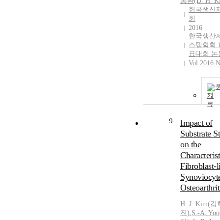
동환(D.
H.
K
한국생산
회
2016
한국생산
스템학회 
표대회 논
Vol.2016 N
기
9
Impact of
Substrate St
on the
Characterist
Fibroblast-l
Synoviocyte
Osteoarthrit
H.
J.
Kim
(
김
진
)
,
S.-A. Y