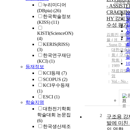
10개씩 
누리미디어
- ASSISTE
(DBpia)
(26)
CRACKING
조회
1
한국학술정보
HY 강의 S
(KISS)
(11)
수성 평가
2
KISTI(ScienceON)
김희진
,
성희
(4)
3
율 (
H
.
J
.
K
KERIS(RISS)
. Sung
,
D . Y .
(3)
대한금속
5
한국연구재단
회 ( 구 
학회 )
(KCI)
(1)
1
1989
등재정보
재료강도 
KCI등재
(7)
엄
SCOPUS
(2)
Vol.- No.-
KCI우수등재
(1)
ESCI
(1)
기
학술지명
대한전기학회
학술대회 논문집
2
구조용 강
(6)
발에 미친
한국생산제조
의 영향