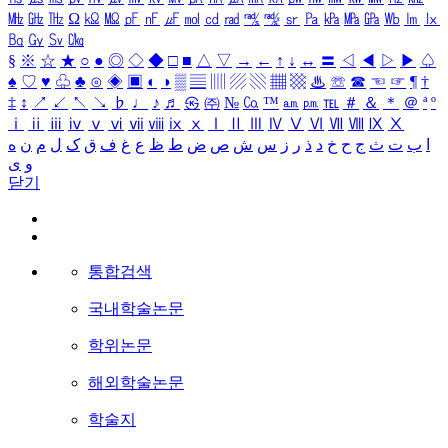
㎒
㎓
㎔
Ω
㏀
㏁
㎊
㎋
㎌
㏖
㏅
㎭
㎮
㎯
㏛
㎩
㎪
㎫
㎬
㏝
㏐
㏓
㏃
㏉
㏜
㏆
§
※
☆
★
○
●
◎
◇
◆
□
■
△
▽
→
←
↑
↓
↔
〓
◁
◀
▷
▶
♤
♠
♡
♥
♧
♣
⊙
◈
▣
◐
◑
▒
▤
▥
▨
▧
▦
▩
♨
☏
☎
☜
☞
¶
†
‡
↕
↗
↙
↖
↘
♭
♩
♪
♬
㉿
㈜
№
㏇
™
㏂
㏘
℡
＃
＆
＊
＠
ª
º
ⅰ
ⅱ
ⅲ
ⅳ
ⅴ
ⅵ
ⅶ
ⅷ
ⅸ
ⅹ
Ⅰ
Ⅱ
Ⅲ
Ⅳ
Ⅴ
Ⅵ
Ⅶ
Ⅷ
Ⅸ
Ⅹ
ا
ب
ت
ث
ج
ح
خ
د
ذ
ر
ز
س
ش
ص
ض
ط
ظ
ع
غ
ف
ق
ک
ل
م
ن
ه
و
ی
닫기
통합검색
국내학술논문
학위논문
해외학술논문
학술지