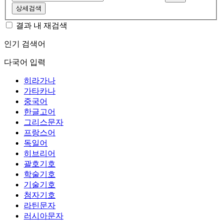
상세검색
결과 내 재검색
인기 검색어
다국어 입력
히라가나
가타카나
중국어
한글고어
그리스문자
프랑스어
독일어
히브리어
괄호기호
학술기호
기술기호
첨자기호
라틴문자
러시아문자