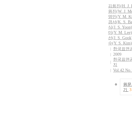
김희진
(
H.
J.
원진(W.
J.
Mo
영민(Y. M.
K
경서(K. S. Ba
식(
J.
S. Yoon
미(Y. M. Lee)
선(
J.
S. Gook
수(Y. S.
Kim
)
한국표면
2009
한국표면
지
Vol.42 No.
원문
기
3