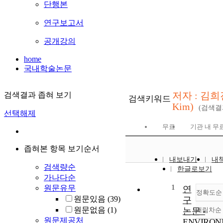
단행본
연구보고서
공개강의
home
국내학술논문
저자 : 김희진
검색결과 좁혀 보기
검색키워드
Kim)
(검색
선택해제
무료
기관 내 무
좁혀본 항목 보기순서
내보내기
내
검색량순
한글로보기
가나다순
1
원문유무
연
정확도순
원문있음
(39)
구
원문없음
(1)
논문 -
내림차순
원문제공처
ENVIRON