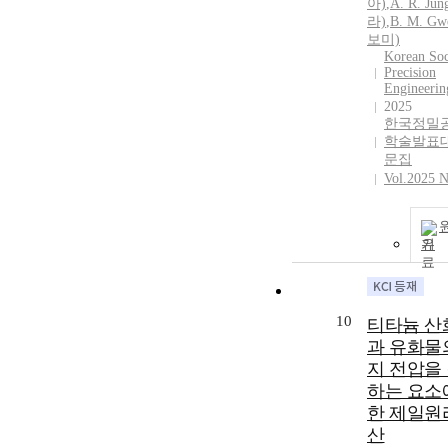
아)
,
A. R. Ju
라)
,
B. M. G
보미)
Korean Soc
Precision
Engineerin
2025
한국정밀
학술발표대
문집
Vol.2025 N
기
10
티타늄 산
과 유화물
지 전압을
하는 요소
한 제일원
산