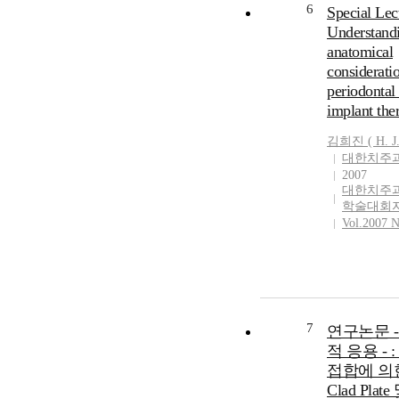
6
Special Lect
Understandi
anatomical
consideratio
periodontal
implant the
김희진
(
H.
J
대한치주
2007
대한치주
학술대회
Vol.2007 N
7
연구논문 -
적 응용 - 
접합에 의
Clad Plate