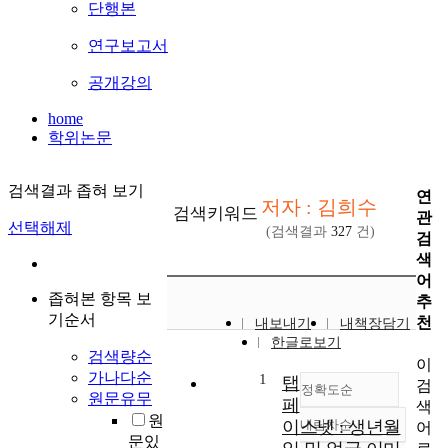
단행본
연구보고서
공개강의
home
학위논문
검색결과 좁혀 보기
연
저자 : 김희수
검색키워드
관
선택해제
(검색결과
327
건)
검
색
어
좁혀본 항목 보
추
기순서
천
내보내기
내책장담기
한글로보기
검색량순
이
가나다순
1
탭
검
정확도순
원문유무
페
색
원
이스넷 : 생년월
내림차순
어
정확도
문있