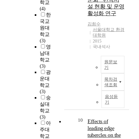
뇌
의
u
써
학교
d
위
h
설 현황 및 운영
례
의
다
l
예
(4)
i
해
e
성
활성화 연구
변
중
a
측
한
n
서
r
이
화
역
x
의
국교
g
현
e
김희수
균
를
할
,
정
원대
I
가
서울대학교 환경
l
형
관
의
P
확
n
학교
대학원
장
a
잡
찰
영
l
도
t
(3)
2015
치
t
힌
하
역
a
를
e
영
국내석사
의
i
예
기
을
g
높
g
남대
각
o
배
위
기
i
이
r
학교
하
n
의
원문보
해
존
o
는
a
(3)
드
b
기
구
많
의
s
것
t
광
포
e
체
은
직
e
본
을
e
운대
인
목차검
t
적
뇌
장
l
연
목
d
학교
색조회
트
w
인
파
과
m
구
표
p
(3)
에
e
모
연
가
i
의
로
h
음성듣
숭
서
e
델
구
정
s
대
한
o
기
실대
가
n
을
가
역
,
상
다
t
진
학교
m
모
수
할
G
지
.
o
력
(3)
a
색
행
에
e
인
K
10
Effects of
v
을
아
n
하
되
서
m
북
리
o
leading edge
측
주대
a
는
었
확
i
서
그
l
tubercles on the
정
n
학교
것
다
장
n
울
축