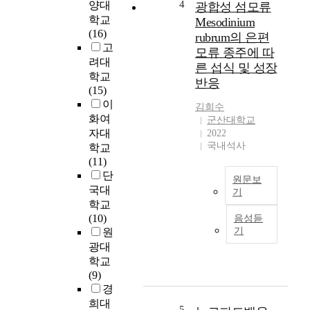
성
로
4
양대
광합성 섬모류
b
의
탐
학교
Mesodinium
e
다
색
(16)
rubrum의 은편
h
중
한
고
모류 종주에 따
a
역
다
려대
른 섭식 및 성장
v
할
.
학교
i
반응
의
전
(15)
o
수
통
이
김희수
r
행
적
화여
군산대학교
a
으
인
자대
2022
l
로
데
국내석사
학교
s
인
이
(11)
c
한
터
단
h
원문보
결
분
국대
e
기
과
석
학교
m
로
해
방
(10)
음성듣
e
부
양
법
기
원
d
정
섬
과
광대
e
적
모
최
학교
s
갈
류
신
(9)
i
등
M
이
경
g
의
e
미
n
희대
관
s
지
5