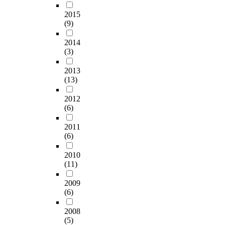
o
배
편
s
구
1
화
t
.
즈
f
를
안
t
의
,
·
2015
멀
I
를
t
모
하
u
(9)
목
1
편
티
n
예
h
색
고
d
적
3
익
모
t
측
e
해
2014
안
y
을
,
시
달
h
하
f
(3)
보
정
a
달
1
설
모
i
는
a
려
적
r
성
4
은
델
s
방
2013
c
고
이
e
하
)
민
이
p
(13)
법
t
한
라
1
기
으
간
다
a
에
t
다
는
.
위
로
의
른
p
2012
대
h
.
것
0
해
나
전
방
e
(6)
해
a
이
을
×
선
머
문
법
r
논
t
를
의
1
행
지
화
들
2011
,
의
r
위
미
0
연
2
된
에
(6)
w
해
e
하
한
^
구
종
운
비
e
보
a
여
다
5
를
(
영
2010
해
c
고
l
먼
.
−
(11)
바
C
시
성
o
자
e
저
이
2
탕
R
스
능
m
한
s
는
2009
번
.
으
-
템
이
p
다
t
(6)
,
연
0
로
M
을
우
a
.
a
설
구
×
항
A
도
수
r
2008
t
교
에
1
공
L
입
함
e
(5)
e
가
서
0
기
0
하