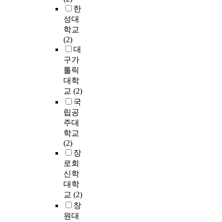
서
c
현
l
수
한
상
i
동
연
성
중
e
가
i
있
에
n
성대
과
구
하
요
e
장
c
다
도
v
그
학교
논
여
한
x
치
e
.
움
e
리
(2)
문
새
특
p
리
f
본
이
s
고
대
에
로
징
e
그
f
논
되
t
직
서
운
구가
을
n
테
o
문
는
i
무
M
공
톨릭
추
s
스
r
을
지
g
성
.
원
출
대학
e
터
t
통
증
a
과
r
문
하
교
(2)
s
와
s
하
명
t
의
u
화
였
국
f
힘
t
여
하
e
영
b
의
다
o
립공
변
o
한
고
t
향
r
대
.
r
주대
환
m
국
자
h
관
u
안
다
e
학교
기
a
교
한
e
계
m
을
양
s
(2)
를
k
회
다
e
를
(
제
한
t
장
이
e
가
.
f
탐
M
시
예
a
로회
용
t
회
이
f
색
R
하
측
b
신학
하
h
중
번
e
하
-
였
모
l
대학
여
e
이
연
c
였
M
다
델
i
직
교
(2)
c
예
구
t
다
A
.
을
s
접
o
창
배
를
s
.
L
3
비
h
측
r
원대
에
위
o
또
0
0
교
m