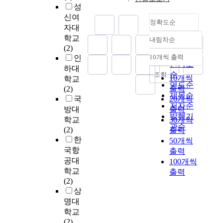
y
교
중
v
으
에
공
현
성
e
노
,
회
명
e
로
이
원
대
c
신여
이
r
의
정확도순
상
o
분
용
내
이
t
자대
즈
e
교
이
f
류
하
전
미
d
학교
를
내림차순
a
인
긍
t
정확도
하
여
문
지
u
(2)
예
l
수
정
h
여
순
혼
적
처
a
10개씩 출력
인
측
내림차순
e
에
적
e
긍
합
인
인기도
리
l
하대
하
s
대
인
p
정
영
문
순
기
조회
e
10개씩
학교
고
t
하
기
r
정
양
화
술
연도순
f
출력
(2)
실
a
여
능
e
서
을
시
을
제목순
f
국
20개씩
측
t
구
측
s
와
하
설
통
저자순
e
방대
출력
값
e
체
면
e
부
는
과
해
발행기
c
과
학교
30개씩
p
적
에
n
정
생
고
선
t
관순
비
(2)
출력
o
인
서
t
정
물
급
수
s
교
한
l
50개씩
해
직
s
서
로
스
들
t
하
국항
i
출력
결
장
t
가
알
러
의
h
였
c
공대
방
100개씩
인
u
공
려
운
얼
a
다
y
학교
안
출력
의
d
존
져
편
굴
t
.
i
(2)
의
자
y
하
있
익
이
r
가
s
상
역
기
i
는
다
시
미
e
진
p
할
명대
효
s
감
.
설
지
d
력
u
을
학교
능
t
정
을
에
u
은
b
할
(2)
향
o
노
본
조