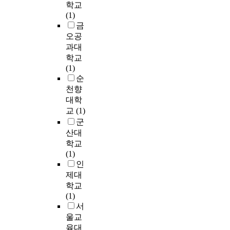
타
i
학교
력
n
존
직
l
성
성
공
났
c
(1)
과
l
재
장
i
과
장
원
다
i
금
g
i
한
인
z
향
을
시
.
t
오공
e
f
다
들
e
상
억
설
멀
y
과대
n
e
.
이
d
시
제
과
티
.
e
학교
g
그
눈
h
키
하
는
모
r
(1)
r
중
을
u
기
는
규
달
I
i
순
o
지
감
m
위
은
모
접
n
c
천향
u
배
을
p
한
편
나
근
c
F
n
대학
적
때
b
방
모
기
법
a
R
d
교
(1)
인
좌
a
안
류
능
을
s
F
o
세
군
뇌
c
들
를
,
적
e
를
f
가
와
k
산대
을
공
시
용
o
이
t
지
우
w
탐
학교
급
설
했
f
용
h
의
뇌
h
색
(1)
하
종
을
P
하
e
요
의
a
하
인
였
류
때
V
여
p
소
알
l
였
을
면
제대
,
t
로
u
는
파
e
다
때
에
학교
E
h
드
b
말
파
f
.
의
서
(1)
f
e
노
l
씀
세
l
이
성
달
서
f
r
이
i
(
기
i
와
장
라
i
울교
e
즈
c
설
를
p
더
반
그
c
육대
a