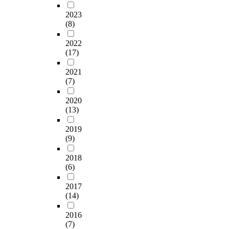
e
다
e
여
눈
u
직
을
원
내
r
.
2023
u
논
을
m
무
크
의
었
i
(8)
본
n
자
감
b
성
게
핵
다
o
연
d
는
았
e
과
촉
심
.
r
2022
구
e
이
을
r
향
진
총
이
e
(17)
를
r
세
때
s
상
하
괄
러
n
통
t
가
알
c
에
는
관
한
2021
v
하
h
지
파
o
도
은
리
결
(7)
i
여
e
의
파
n
움
편
업
과
r
차
c
성
가
s
이
모
무
2020
는
o
량
o
례
상
i
(13)
되
류
는
제
n
개
n
성
승
d
고
는
시
안
m
발
s
모
2019
한
e
자
3
에
된
e
초
i
(9)
두
다
r
한
종
서
T
n
기
d
가
는
e
다
(
직
a
t
단
2018
e
균
것
d
.
C
접
b
a
(6)
계
r
형
은
i
R
시
F
l
에
a
을
몸
n
이
-
행
a
f
2017
서
t
이
과
t
러
M
하
c
a
(14)
로
i
루
마
h
한
A
고
e
c
드
o
는
음
i
본
L
,
N
2016
t
노
n
예
이
s
연
0
문
e
(7)
s
이