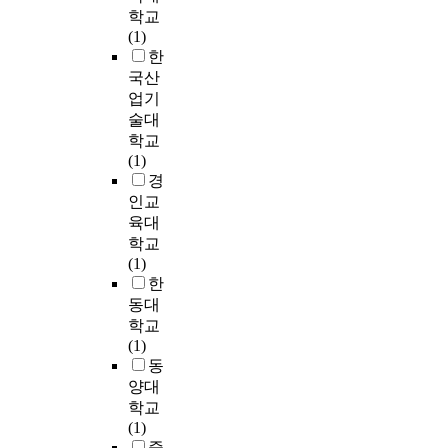
를
.
교
높
p
불
응
에
i
학교
r
예
T
)
이
e
어
에
적
e
(1)
e
측
h
,
고
r
궁
대
합
n
한
m
하
e
음
자
m
극
한
한
t
국산
a
고
f
악
기
o
적
연
새
N
n
업기
실
a
,
효
d
으
구
로
e
y
술대
제
i
성
능
e
로
를
운
t
g
학교
로
l
찬
을
l
항
수
운
-
e
(1)
드
u
이
높
s
공
행
영
b
n
경
노
r
다
이
w
사
하
관
7
e
인교
이
e
.
는
i
여
여
리
과
r
육대
즈
o
현
데
t
승
다
계
L
a
학교
와
f
대
신
h
무
음
획
i
t
(1)
비
m
회
경
a
원
과
을
g
i
한
교
a
중
피
n
의
같
수
h
o
하
동대
r
이
드
d
다
은
립
t
n
여
학교
k
각
백
w
중
결
하
G
d
리
(1)
e
자
을
i
역
과
였
B
i
그
동
t
의
이
t
할
를
다
M
f
테
i
양대
다
용
h
수
얻
.
을
f
스
s
학교
양
한
o
행
었
공
결
e
터
c
(1)
한
명
u
을
다
원
합
r
가
a
중
방