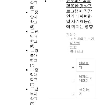
뉴로피드백을
e
학교
점
o
인
활용한 명상프
d
(8)
에
d
식
로그램이 직장
b
중
서
i
기
인의 뇌파변화
y
앙대
다
n
술
및 자기효능감
g
학교
루
i
의
o
에 미치는 영향
(8)
어
u
융
v
전
졌
m
합
김희수
e
남대
던
r
을
조선대학교 보건
r
연
학교
u
통
대학원
n
구
(8)
b
해
2022
m
에
경
r
,
국내석사
e
서
u
북대
복
n
벗
m
학교
잡
t
원문보
어
(
(7)
한
기
o
나
L
홍
데
r
뉴
기
o
이
익대
목차검
l
로
혼
h
터
학교
색조회
o
피
여
m
패
(7)
c
드
성
a
턴
전
음성듣
a
백
의
n
을
북대
기
l
을
다
n
식
학교
s
활
양
,
별
(7)