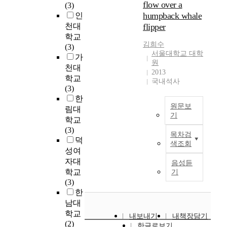
t
flow over a
하
d
(3)
에
.
하
i
꿈
구
a
고
humpback whale
r
인
관
이
여
g
의
선
i
측
e
천대
flipper
한
를
가
e
숲
수
c
정
a
연
학교
바
정
r
은
들
s
결
김희수
l
구
(3)
탕
,
a
2
과
y
서울대학교 대학
과
e
이
가
으
친
)
0
일
s
원
를
s
다
천대
로
구
를
0
반
t
2013
토
t
.
신
학교
,
섭
9
인
국내석사
e
대
a
이
경
(3)
공
식
년
의
m
로
t
는
피
한
동
하
조
생
)
프
e
원문보
꾸
드
체
림대
고
성
년
s
로
기
.
준
백
,
,
된
학교
월
y
토
T
한
에
T
직
섭
강
(3)
일
s
목차검
차
h
감
대
h
장
식
북
덕
데
t
색조회
량
a
소
한
e
역
한
지
성여
이
e
이
t
세
다
o
할
색
역
터
자대
m
음성듣
전
i
를
양
b
로
소
대
를
학교
기
c
단
s
보
한
j
확
체
형
분
(3)
a
계
t
이
연
e
장
를
공
석
한
n
에
o
는
구
c
된
광
원
하
남대
e
서
s
한
방
t
개
합
으
고
학교
x
내보내기
내책장담기
로
a
국
법
i
념
성
로
,
(2)
p
한글로보기
드