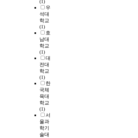
f
수
(1)
를
i
인
섭
고
b
p
진
r
있
우
분
s
해
식
자
7
e
력
e
다
석대
석
p
보
반
하
이
c
은
a
.
하
u
학교
고
응
였
A
t
유
l
예
기
r
(1)
다
을
다
U
p
사
e
배
위
p
호
중
분
.
C
r
한
s
안
한
o
역
남대
석
공
0
o
결
t
에
T
s
할
하
원
학교
.
d
과
a
는
테
e
몰
였
운
(1)
7
u
를
t
성
스
,
입
으
영
대
5
c
나
e
례
트
w
을
며
관
전대
9
i
타
w
성
로
e
통
,
리
로
학교
n
냈
h
을
분
m
한
3
에
가
(1)
g
다
i
가
석
a
긍
)
있
장
한
t
.
c
지
됐
d
정
M
어
효
국체
h
또
h
는
다
e
적
.
서
과
육대
e
한
i
다
.
t
감
r
도
적
학교
e
,
s
양
w
정
u
일
인
(1)
l
측
c
한
연
o
노
b
반
것
서
e
정
o
요
구
i
동
r
적
으
c
울과
한
m
소
결
d
과
u
인
로
t
학기
가
m
들
과
e
직
m
근
나
r
술대
진
o
이
,
a
무
의
린