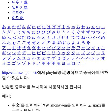
단위기호
일반기호
로마자
아랍어
あ
ぁ
か
が
さ
ざ
た
だ
な
は
ば
ぱ
ま
や
ゃ
ら
わ
ゎ
ん
い
ぃ
き
ぎ
し
じ
ち
ぢ
に
ひ
び
ぴ
み
り
う
ぅ
く
ぐ
す
ず
つ
づ
っ
ぬ
ふ
ぶ
ぷ
む
ゆ
ゅ
る
え
ぇ
け
げ
せ
ぜ
て
で
ね
へ
べ
ぺ
め
れ
お
ぉ
こ
ご
そ
ぞ
と
ど
の
ほ
ぼ
ぽ
も
よ
ょ
ろ
を
ア
ァ
カ
サ
ザ
タ
ダ
ナ
ハ
バ
パ
マ
ヤ
ャ
ラ
ワ
ヮ
ン
イ
ィ
キ
ギ
シ
ジ
チ
ヂ
ニ
ヒ
ビ
ピ
ミ
リ
ウ
ゥ
ク
グ
ス
ズ
ツ
ヅ
ッ
ヌ
フ
ブ
プ
ム
ユ
ュ
ル
エ
ェ
ケ
ゲ
セ
ゼ
テ
デ
ヘ
ベ
ペ
メ
レ
オ
ォ
コ
ゴ
ソ
ゾ
ト
ド
ノ
ホ
ボ
ポ
モ
ヨ
ョ
ロ
ヲ
―
http://chineseinput.net/
에서 pinyin(병음)방식으로 중국어를 변환
할 수 있습니다.
변환된 중국어를 복사하여 사용하시면 됩니다.
예시)
中文 을 입력하시려면
zhongwen
을 입력하시고 space를
누르시면됩니다.