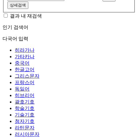
상세검색
결과 내 재검색
인기 검색어
다국어 입력
히라가나
가타카나
중국어
한글고어
그리스문자
프랑스어
독일어
히브리어
괄호기호
학술기호
기술기호
첨자기호
라틴문자
러시아문자