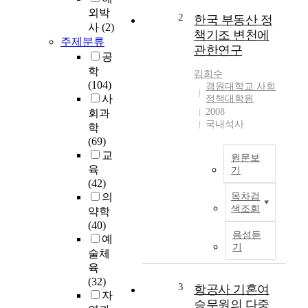
월
외박
일
2
한국 부동산 정
사
(2)
데
책기조 변천에
주제분류
이
관한연구
터
공
와
학
김희수
현
(104)
경원대학교 사회
대
사
정책대학원
얼
2008
회과
국내석사
굴
학
이
(69)
미
교
원문보
지
육
기
처
(42)
R
리
의
목차검
e
기
색조회
약학
a
술
(40)
l
을
음성듣
예
E
기
결
술체
s
합
육
t
하
(32)
a
3
항공사 기혼여
여
자
t
승무원의 다중
축