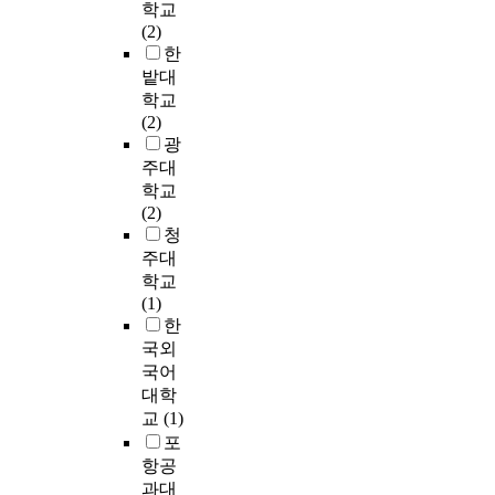
정
r
서
학교
해
f
한
1
0
분
e
하
e
하
(2)
1
l
다
)
석
석
n
였
l
나
한
1
e
중
과
규
한
t
으
a
님
밭대
명
a
역
은
모
결
o
며
t
의
의
d
학교
할
편
의
과
f
기
i
임
직
i
(2)
몰
모
전
,
P
존
o
재
장
n
광
입
류
문
테
V
에
n
하
인
g
과
주대
1
공
이
s
사
o
심
이
e
감
0
연
학교
블
y
용
f
을
주
d
정
개
장
(2)
데
s
되
m
경
2
g
노
종
2
청
이
t
고
a
험
회
e
동
주
개
주대
터
e
있
n
하
총
t
의
를
와
에
학교
m
는
a
는
1
u
관
이
갤
서
(1)
b
동
n
일
2
b
계
용
러
는
한
y
강
d
에
회
e
에
한
리
로
국외
a
성
r
보
훈
r
서
배
,
지
국어
d
법
e
다
련
c
심
양
미
스
대학
d
,
a
큰
을
l
리
실
술
틱
i
교
(1)
역
l
관
받
e
적
험
관
회
n
포
행
e
심
았
s
안
을
등
귀
g
항공
렬
s
을
다
o
녕
통
의
모
n
과대
법
t
가