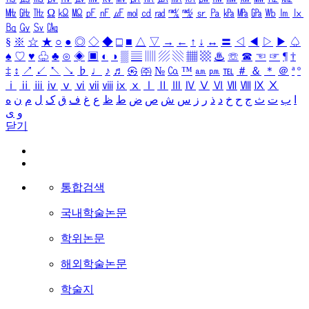
㎒
㎓
㎔
Ω
㏀
㏁
㎊
㎋
㎌
㏖
㏅
㎭
㎮
㎯
㏛
㎩
㎪
㎫
㎬
㏝
㏐
㏓
㏃
㏉
㏜
㏆
§
※
☆
★
○
●
◎
◇
◆
□
■
△
▽
→
←
↑
↓
↔
〓
◁
◀
▷
▶
♤
♠
♡
♥
♧
♣
⊙
◈
▣
◐
◑
▒
▤
▥
▨
▧
▦
▩
♨
☏
☎
☜
☞
¶
†
‡
↕
↗
↙
↖
↘
♭
♩
♪
♬
㉿
㈜
№
㏇
™
㏂
㏘
℡
＃
＆
＊
＠
ª
º
ⅰ
ⅱ
ⅲ
ⅳ
ⅴ
ⅵ
ⅶ
ⅷ
ⅸ
ⅹ
Ⅰ
Ⅱ
Ⅲ
Ⅳ
Ⅴ
Ⅵ
Ⅶ
Ⅷ
Ⅸ
Ⅹ
ا
ب
ت
ث
ج
ح
خ
د
ذ
ر
ز
س
ش
ص
ض
ط
ظ
ع
غ
ف
ق
ک
ل
م
ن
ه
و
ی
닫기
통합검색
국내학술논문
학위논문
해외학술논문
학술지