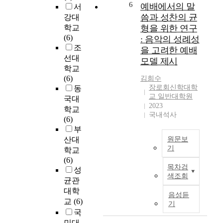
e
용
한
1
6
하
예배에서의 말
서
l
한
영
9
고
씀과 성찬의 균
강대
f
명
역
0
축
학교
형을 위한 연구
-
상
의
8
구
(6)
: 음악의 성례성
g
프
역
)
선
조
을 고려한 예배
o
로
할
은
수
선대
모델 제시
v
그
들
전
의
학교
e
램
을
세
특
(6)
김희수
r
이
동
계
성
장로회신학대학
동
n
어
시
적
을
교 일반대학원
국대
i
떻
에
으
예
2023
학교
n
게
수
로
측
국내석사
(6)
g
뇌
행
분
하
부
b
파
함
포
고
산대
원문보
o
를
으
하
자
기
학교
d
변
로
는
하
(6)
y
본
화
써
적
였
목차검
성
i
논
시
얻
조
다
색조회
n
균관
문
키
어
유
.
t
대학
은
고
지
발
본
음성듣
h
오
교
(6)
직
는
생
논
기
e
늘
장
국
긍
물
문
p
날
인
정
민대
이