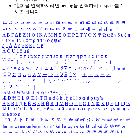
北京 을 입력하시려면
beijing
을 입력하시고 space를 누르
시면 됩니다.
ㅥ
ㅦ
ㅧ
ㅨ
ㅩ
ㅪ
ㅫ
ㅬ
ㅭ
ㅮ
ㅯ
ㅰ
ㅱ
ㅲ
ㅳ
ㅴ
ㅵ
ㅶ
ㅷ
ㅸ
ㅹ
ㅺ
ㅻ
ㅼ
ㅽ
ㅾ
ㅿ
ㆀ
ㆁ
ㆂ
ㆃ
ㆄ
ㆅ
ㆆ
ㆇ
ㆈ
ㆉ
ㆊ
ㆋ
ㆌ
ㆍ
ㆎ
Α
Β
Γ
Δ
Ε
Ζ
Η
Θ
Ι
Κ
Λ
Μ
Ν
Ξ
Ο
Π
Ρ
Σ
Τ
Υ
Φ
Χ
Ψ
Ω
α
β
γ
δ
ε
ζ
η
θ
ι
κ
λ
μ
ν
ξ
ο
π
ρ
σ
τ
υ
φ
χ
ψ
ω
á
à
Á
À
é
è
É
È
ç
Ç
ê
Ä
Ö
Ü
ä
ö
ü
ß
ְ
ֳ
ֲ
ֱ
ָ
ַ
ֵ
ֶ
ִ
ֹ
ּ
ֻ
ׂ
ׁ
ּ
ב
ה
נ
מ
צ
ת
ץ
ש
ד
ג
כ
ע
י
ח
ל
ך
ף
ק
ר
א
ט
ו
ן
ם
פ
‘
’
“
”
〔
〕
〈
〉
「
」
『
』
【
】
＂
（
）
［
］
｛
｝
±
×
÷
≠
≤
≥
∞
∴
♂
♀
∠
⊥
⌒
∂
∇
≡
≒
≪
≫
√
∽
∝
∵
∫
∬
∈
∋
⊆
⊇
⊂
⊃
∪
∩
∧
∨
￢
⇒
⇔
∀
∃
∮
∑
∏
＋
－
＜
＝
＞
、
。
·
‥
…
¨
〃
―
∥
＼
∼
´
～
ˇ
˘
˝
˚
˙
¸
˛
¡
¿
ː
！
＇
，
．
／
：
；
？
＾
＿
｀
｜
½
⅓
⅔
¼
¾
⅛
⅜
⅝
⅞
¹
²
³
⁴
ⁿ
₁
₂
₃
₄
Æ
Ð
Ħ
Ĳ
Ł
Ø
Œ
Þ
Ŧ
Ŋ
æ
đ
ð
ħ
ı
ĳ
ĸ
ŀ
ł
ø
œ
ß
þ
ŧ
ŋ
ŉ
А
Б
В
Г
Д
Е
Ё
Ж
З
И
Й
К
Л
М
Н
О
П
Р
С
Т
У
Ф
Х
Ц
Ч
Ш
Щ
Ъ
Ы
Ь
Э
Ю
Я
а
б
в
г
д
е
ё
ж
з
и
й
к
л
м
н
о
п
р
с
т
у
ф
х
ц
ч
ш
щ
ъ
ы
ь
э
ю
я
′
″
℃
Å
￠
￡
￥
¤
℉
‰
＄
％
Ｆ
￦
㎕
㎖
㎗
ℓ
㎘
㏄
㎣
㎤
㎥
㎦
㎙
㎚
㎛
㎜
㎝
㎞
㎟
㎠
㎡
㎢
㏊
㎍
㎎
㎏
㏏
㎈
㎉
㏈
㎧
㎨
㎰
㎱
㎲
㎳
㎴
㎵
㎶
㎷
㎸
㎹
㎀
㎁
㎂
㎃
㎄
㎺
㎻
㎽
㎾
㎿
㎐
㎑