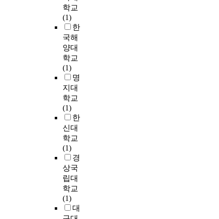
.
n
감
하
문
델
e
학교
을
a
지
t
이
여
화
이
w
(1)
통
t
길
수
h
조
1
시
A
f
한
해
e
소
집
e
절
)
설
U
u
추
국해
m
망
된
f
효
M
과
C
n
정
양대
o
하
데
l
과
.
레
0
c
한
r
학교
는
이
o
를
r
스
.
t
결
e
(1)
바
터
w
가
u
토
7
i
과
r
명
이
는
o
지
b
랑
1
o
와
a
지대
다
훈
v
고
r
,
9
n
비
t
.
학교
련
e
있
u
카
로
a
교
i
(1)
전
r
는
m
페
가
s
하
o
예
한
·
a
지
의
,
장
o
여
n
배
신대
후
h
를
성
편
높
u
타
a
에
눈
u
학교
검
장
의
은
t
당
l
서
을
m
(1)
증
을
점
성
e
성
b
하
떴
p
경
하
촉
등
능
r
을
y
나
을
b
였
상국
진
의
을
c
분
i
님
때
a
다
하
편
립대
보
o
석
m
의
와
c
.
는
익
학교
였
v
하
p
임
눈
k
은
시
(1)
으
e
였
r
재
을
w
이
편
설
대
며
r
다
o
하
감
h
를
모
조
,
구대