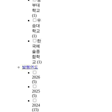
상
t
위
.
시
한
e
로
u
식
부대
훈
t
한
설
모
n
드
s
과
학교
련
u
균
1
과
델
c
노
e
수
(1)
이
b
형
)
문
이
e
이
d
단
우
효
e
점
은
화
A
s
즈
i
으
과
r
송대
을
편
시
U
a
의
n
로
가
c
찾
학교
모
설
C
c
선
t
하
있
l
아
(1)
류
이
0
c
행
h
나
는
e
객
한
1
복
.
o
평
e
님
것
s
실
0
합
국예
8
r
가
c
의
으
.
조
종
적
술종
9
d
에
o
임
로
T
직
중
으
2
합학
i
활
u
재
확
h
의
M
로
로
교
(1)
n
용
r
를
인
e
효
.
존
가
발행연도
g
될
s
경
됐
R
율
r
재
장
t
수
e
험
다
e
적
u
하
우
2026
o
있
o
하
.
y
인
b
는
수
(5)
t
음
f
도
n
적
r
공
한
h
을
n
록
결
o
관
u
원
2025
성
e
확
a
돕
론
l
(5)
리
m
특
능
e
인
t
기
적
d
방
의
성
을
x
하
u
위
2024
으
s
안
성
상
나
t
였
r
(15)
하
로
n
과
장
공
타