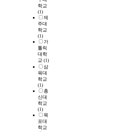
i
.
v
심
았
a
통
류
성
이
학교
n
실
i
을
을
l
해
를
하
미
(1)
g
험
n
경
때
e
기
파
여
지
제
m
결
g
험
의
f
혼
악
이
데
주대
a
과
o
하
알
l
여
하
용
이
학교
t
현
r
도
파
i
승
고
자
터
(1)
e
가
s
록
파
p
무
,
들
에
가
r
장
o
돕
세
p
원
2
의
서
i
톨릭
치
l
는
기
e
들
)
공
는
a
대학
리
v
것
와
r
의
이
원
E
l
교
(1)
그
i
은
자
.
다
에
에
f
o
삼
테
n
성
기
T
중
따
대
f
f
육대
스
g
례
효
o
역
른
한
i
b
터
학교
a
성
능
a
할
M
욕
c
u
와
(1)
l
의
척
c
수
.
구
i
i
차
총
l
개
도
h
행
r
수
e
l
량
신대
s
념
평
i
의
u
준
n
d
에
o
학교
으
균
e
중
b
을
t
i
서
r
(1)
로
점
v
요
r
만
N
n
추
t
목
설
수
e
성
u
족
e
g
정
s
포대
명
차
t
을
m
시
t
e
한
o
될
학교
이
h
확
의
키
-
x
가