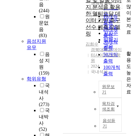
일 및 얼굴 이미
로
순
10개씩 출력
음
내림차순
많
지 분석을 활용
인기도
(244)
이
한 멀티모달 데
순
조회
10개씩
원
본
이터 기반 축구
연도순
출력
문없
자
선수 예측 모델
제목순
20개씩
음
료
링
저자순
(83)
출력
발행기
음성지원
30개씩
김희수
관순
유무
출력
경북대학교 데이
활
음
50개씩
터사이언스대학
용
성 지
원
출력
도
2024
원
100개씩
국내석사
높
(159)
출력
학위유형
은
자
국
원문보
료
내석
기
사
본
목차검
(273)
연
색조회
국
구
내박
는
음성듣
사
생
기
(52)
년
해