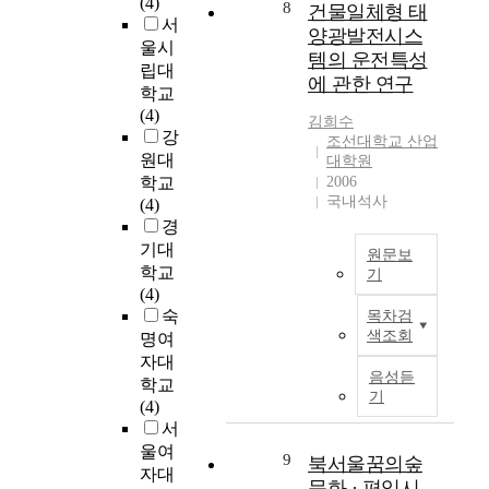
(4)
이
a
8
델
건물일체형 태
의
설
성
터
서
즈
t
의
목
을
양광발전시스
생
와
울시
를
e
제
적
검
물
템의 운전특성
이
조
립대
p
시
이
증
종
미
에 관한 연구
기
학교
r
로
다
해
에
지
에
(4)
o
서
.
보
속
김희수
데
평
강
b
,
명
조선대학교 산업
고
하
이
가
l
원대
말
대학원
상
자
는
터
할
e
학교
2006
씀
의
하
T
를
수
국내석사
m
(4)
(
효
였
P
멀
있
s
경
설
과
다
G
티
는
o
교
기대
에
.
c
모
원문보
방
r
)
학교
대
이
l
기
달
법
i
과
(4)
한
에
a
방
B
에
m
성
숙
연
목차검
항
d
식
I
대
p
찬
색조회
구
명여
공
e
으
P
한
r
,
들
기
자대
(
로
V
것
o
음성듣
음
중
혼
T
학교
통
(
이
기
v
악
,
여
e
(4)
합
B
다
i
모
명
승
l
서
함
u
.
n
두
상
무
e
울여
으
i
9
북서울꿈의숲
이
g
의
중
원
a
로
자대
l
를
문화 · 편익시
t
성