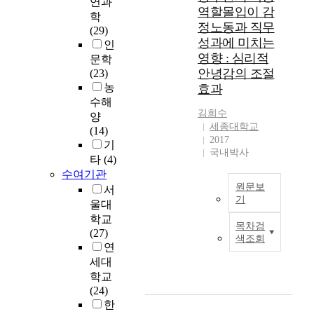
연과
e
구
역할몰입이 감
학
P
선
정노동과 직무
(29)
o
수
성과에 미치는
인
l
의
영향 : 심리적
문학
i
잠
안녕감의 조절
(23)
c
재
농
효과
y
력
수해
m
을
김희수
e
양
판
세종대학교
a
(14)
별
2017
n
기
하
국내박사
s
타
(4)
는
g
수여기관
새
u
원문보
서
로
기
i
울대
운
d
본
학교
방
목차검
e
연
(27)
법
색조회
l
구
연
을
i
는
세대
실
n
기
험
학교
e
혼
적
(24)
o
여
으
한
r