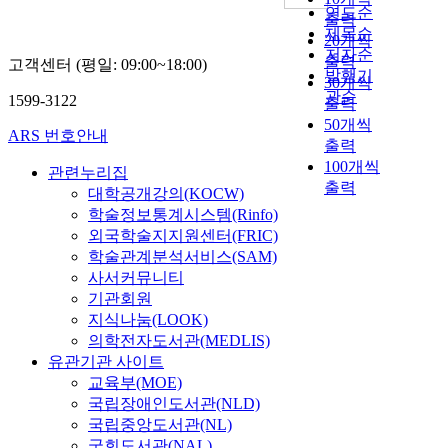
연도순
출력
제목순
20개씩
저자순
출력
고객센터 (평일: 09:00~18:00)
발행기
30개씩
관순
1599-3122
출력
50개씩
ARS 번호안내
출력
100개씩
관련누리집
출력
대학공개강의(KOCW)
학술정보통계시스템(Rinfo)
외국학술지지원센터(FRIC)
학술관계분석서비스(SAM)
사서커뮤니티
기관회원
지식나눔(LOOK)
의학전자도서관(MEDLIS)
유관기관 사이트
교육부(MOE)
국립장애인도서관(NLD)
국립중앙도서관(NL)
국회도서관(NAL)