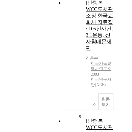
[단행본]
WCC도서관
소장 한국교
회사 자료집
: 105인사건,
3.1운동, 신
사참배문제
편
김흥수
한국기독교
역사연구소
2003
한국연구재
단(NRF)
원문
보기
9
[단행본]
WCC도서관