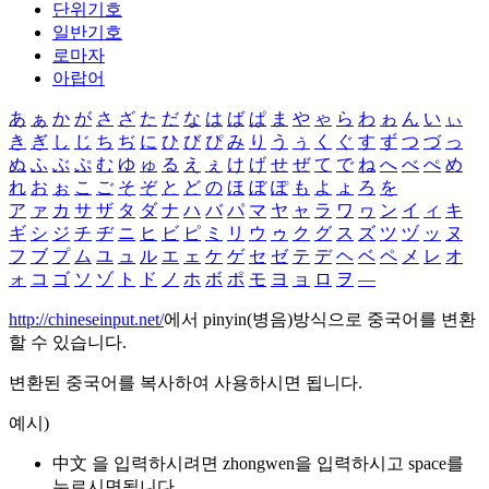
단위기호
일반기호
로마자
아랍어
あ
ぁ
か
が
さ
ざ
た
だ
な
は
ば
ぱ
ま
や
ゃ
ら
わ
ゎ
ん
い
ぃ
き
ぎ
し
じ
ち
ぢ
に
ひ
び
ぴ
み
り
う
ぅ
く
ぐ
す
ず
つ
づ
っ
ぬ
ふ
ぶ
ぷ
む
ゆ
ゅ
る
え
ぇ
け
げ
せ
ぜ
て
で
ね
へ
べ
ぺ
め
れ
お
ぉ
こ
ご
そ
ぞ
と
ど
の
ほ
ぼ
ぽ
も
よ
ょ
ろ
を
ア
ァ
カ
サ
ザ
タ
ダ
ナ
ハ
バ
パ
マ
ヤ
ャ
ラ
ワ
ヮ
ン
イ
ィ
キ
ギ
シ
ジ
チ
ヂ
ニ
ヒ
ビ
ピ
ミ
リ
ウ
ゥ
ク
グ
ス
ズ
ツ
ヅ
ッ
ヌ
フ
ブ
プ
ム
ユ
ュ
ル
エ
ェ
ケ
ゲ
セ
ゼ
テ
デ
ヘ
ベ
ペ
メ
レ
オ
ォ
コ
ゴ
ソ
ゾ
ト
ド
ノ
ホ
ボ
ポ
モ
ヨ
ョ
ロ
ヲ
―
http://chineseinput.net/
에서 pinyin(병음)방식으로 중국어를 변환
할 수 있습니다.
변환된 중국어를 복사하여 사용하시면 됩니다.
예시)
中文 을 입력하시려면
zhongwen
을 입력하시고 space를
누르시면됩니다.