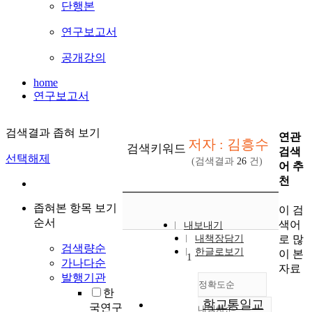
단행본
연구보고서
공개강의
home
연구보고서
검색결과 좁혀 보기
연관
저자 : 김흥수
검색키워드
검색
선택해제
(검색결과
26
건)
어 추
천
좁혀본 항목 보기
이 검
순서
색어
내보내기
로 많
내책장담기
검색량순
한글로보기
이 본
1
가나다순
자료
발행기관
정확도순
한
학교통일교
국연구
내림차순