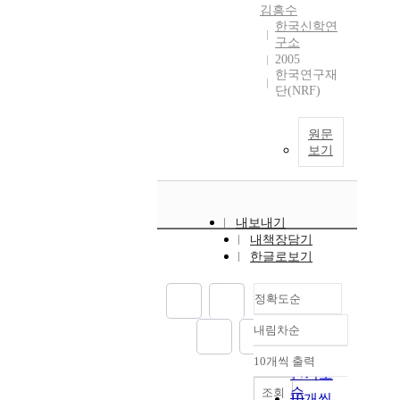
김흥수
한국신학연
구소
2005
한국연구재
단(NRF)
원문
보기
내보내기
내책장담기
한글로보기
정확도순
내림차순
정확도
순
10개씩 출력
내림차순
인기도
순
조회
10개씩