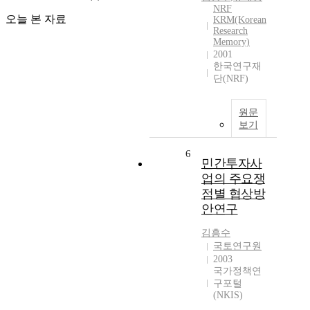
NRF
오늘 본 자료
KRM(Korean
Research
Memory)
2001
한국연구재
단(NRF)
원문
보기
6
민간투자사
업의 주요쟁
점별 협상방
안연구
김흥수
국토연구원
2003
국가정책연
구포털
(NKIS)