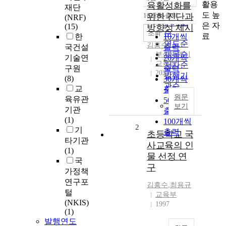
정확도
활용
육활성화를
재단
순
도 높
10개씩 출력
위한 진단과
(NRF)
내림차순
인기도
은 자
(15)
방향성 제시
순
조회
료
한
10개씩
연도순
김흥수
국건설
출력
제목순
부산광역시
기술연
20개씩
교육청
저자순
구원
출력
2025
발행기
(8)
30개씩
관순
교
출력
원문
육유관
50개씩
보기
기관
출력
(1)
100개씩
2
기
출력
초등학교 국
타기관
사교육의 인
(1)
물 선정 연
국
구
가정책
연구포
김흥수
,
최용규
털
교육부
(NKIS)
1997
(1)
발행연도