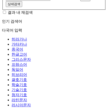
상세검색
결과 내 재검색
인기 검색어
다국어 입력
히라가나
가타카나
중국어
한글고어
그리스문자
프랑스어
독일어
히브리어
괄호기호
학술기호
기술기호
첨자기호
라틴문자
러시아문자