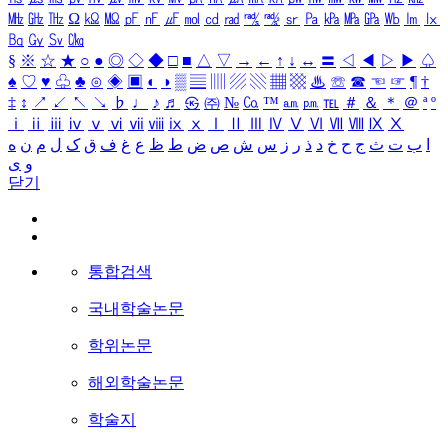
㎒
㎓
㎔
Ω
㏀
㏁
㎊
㎋
㎌
㏖
㏅
㎭
㎮
㎯
㏛
㎩
㎪
㎫
㎬
㏝
㏐
㏓
㏃
㏉
㏜
㏆
§
※
☆
★
○
●
◎
◇
◆
□
■
△
▽
→
←
↑
↓
↔
〓
◁
◀
▷
▶
♤
♠
♡
♥
♧
♣
⊙
◈
▣
◐
◑
▒
▤
▥
▨
▧
▦
▩
♨
☏
☎
☜
☞
¶
†
‡
↕
↗
↙
↖
↘
♭
♩
♪
♬
㉿
㈜
№
㏇
™
㏂
㏘
℡
＃
＆
＊
＠
ª
º
ⅰ
ⅱ
ⅲ
ⅳ
ⅴ
ⅵ
ⅶ
ⅷ
ⅸ
ⅹ
Ⅰ
Ⅱ
Ⅲ
Ⅳ
Ⅴ
Ⅵ
Ⅶ
Ⅷ
Ⅸ
Ⅹ
ا
ب
ت
ث
ج
ح
خ
د
ذ
ر
ز
س
ش
ص
ض
ط
ظ
ع
غ
ف
ق
ک
ل
م
ن
ه
و
ی
닫기
통합검색
국내학술논문
학위논문
해외학술논문
학술지