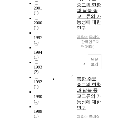
종교의 현황
2001
과 남북 종
(1)
교교류의 가
능성에 대한
2000
(1)
연구
김흥수
,
류대영
1997
한국연구재
(1)
단(NRF)
1994
(1)
원문
보기
1993
(2)
5
북한 주요
1992
종교의 현황
(1)
과 남북 종
교교류의 가
1990
(1)
능성에 대한
연구
1989
(1)
김흥수
,
류대영