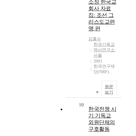
소장 한국교
회사 자료
집: 조선 그
리스도교련
맹 편
김흥수
한국기독교
역사연구소;
서울
2003
한국연구재
단(NRF)
원문
보기
10
한국전쟁 시
기 기독교
외원단체의
구호활동