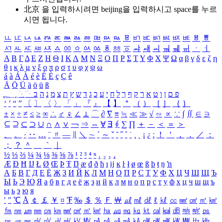
北京 을 입력하시려면
beijing
을 입력하시고 space를 누르
시면 됩니다.
ㅥ
ㅦ
ㅧ
ㅨ
ㅩ
ㅪ
ㅫ
ㅬ
ㅭ
ㅮ
ㅯ
ㅰ
ㅱ
ㅲ
ㅳ
ㅴ
ㅵ
ㅶ
ㅷ
ㅸ
ㅹ
ㅺ
ㅻ
ㅼ
ㅽ
ㅾ
ㅿ
ㆀ
ㆁ
ㆂ
ㆃ
ㆄ
ㆅ
ㆆ
ㆇ
ㆈ
ㆉ
ㆊ
ㆋ
ㆌ
ㆍ
ㆎ
Α
Β
Γ
Δ
Ε
Ζ
Η
Θ
Ι
Κ
Λ
Μ
Ν
Ξ
Ο
Π
Ρ
Σ
Τ
Υ
Φ
Χ
Ψ
Ω
α
β
γ
δ
ε
ζ
η
θ
ι
κ
λ
μ
ν
ξ
ο
π
ρ
σ
τ
υ
φ
χ
ψ
ω
á
à
Á
À
é
è
É
È
ç
Ç
ê
Ä
Ö
Ü
ä
ö
ü
ß
ְ
ֳ
ֲ
ֱ
ָ
ַ
ֵ
ֶ
ִ
ֹ
ּ
ֻ
ׂ
ׁ
ּ
ב
ה
נ
מ
צ
ת
ץ
ש
ד
ג
כ
ע
י
ח
ל
ך
ף
ק
ר
א
ט
ו
ן
ם
פ
‘
’
“
”
〔
〕
〈
〉
「
」
『
』
【
】
＂
（
）
［
］
｛
｝
±
×
÷
≠
≤
≥
∞
∴
♂
♀
∠
⊥
⌒
∂
∇
≡
≒
≪
≫
√
∽
∝
∵
∫
∬
∈
∋
⊆
⊇
⊂
⊃
∪
∩
∧
∨
￢
⇒
⇔
∀
∃
∮
∑
∏
＋
－
＜
＝
＞
、
。
·
‥
…
¨
〃
―
∥
＼
∼
´
～
ˇ
˘
˝
˚
˙
¸
˛
¡
¿
ː
！
＇
，
．
／
：
；
？
＾
＿
｀
｜
½
⅓
⅔
¼
¾
⅛
⅜
⅝
⅞
¹
²
³
⁴
ⁿ
₁
₂
₃
₄
Æ
Ð
Ħ
Ĳ
Ł
Ø
Œ
Þ
Ŧ
Ŋ
æ
đ
ð
ħ
ı
ĳ
ĸ
ŀ
ł
ø
œ
ß
þ
ŧ
ŋ
ŉ
А
Б
В
Г
Д
Е
Ё
Ж
З
И
Й
К
Л
М
Н
О
П
Р
С
Т
У
Ф
Х
Ц
Ч
Ш
Щ
Ъ
Ы
Ь
Э
Ю
Я
а
б
в
г
д
е
ё
ж
з
и
й
к
л
м
н
о
п
р
с
т
у
ф
х
ц
ч
ш
щ
ъ
ы
ь
э
ю
я
′
″
℃
Å
￠
￡
￥
¤
℉
‰
＄
％
Ｆ
￦
㎕
㎖
㎗
ℓ
㎘
㏄
㎣
㎤
㎥
㎦
㎙
㎚
㎛
㎜
㎝
㎞
㎟
㎠
㎡
㎢
㏊
㎍
㎎
㎏
㏏
㎈
㎉
㏈
㎧
㎨
㎰
㎱
㎲
㎳
㎴
㎵
㎶
㎷
㎸
㎹
㎀
㎁
㎂
㎃
㎄
㎺
㎻
㎽
㎾
㎿
㎐
㎑