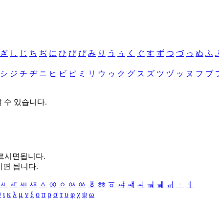
ぎ
し
じ
ち
ぢ
に
ひ
び
ぴ
み
り
う
ぅ
く
ぐ
す
ず
つ
づ
っ
ぬ
ふ
シ
ジ
チ
ヂ
ニ
ヒ
ビ
ピ
ミ
リ
ウ
ゥ
ク
グ
ス
ズ
ツ
ヅ
ッ
ヌ
フ
ブ
할 수 있습니다.
누르시면됩니다.
시면 됩니다.
ㅻ
ㅼ
ㅽ
ㅾ
ㅿ
ㆀ
ㆁ
ㆂ
ㆃ
ㆄ
ㆅ
ㆆ
ㆇ
ㆈ
ㆉ
ㆊ
ㆋ
ㆌ
ㆍ
ㆎ
θ
ι
κ
λ
μ
ν
ξ
ο
π
ρ
σ
τ
υ
φ
χ
ψ
ω