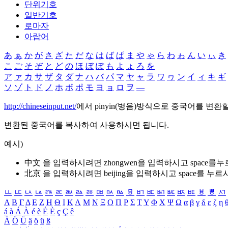
단위기호
일반기호
로마자
아랍어
あ
ぁ
か
が
さ
ざ
た
だ
な
は
ば
ぱ
ま
や
ゃ
ら
わ
ゎ
ん
い
ぃ
き
こ
ご
そ
ぞ
と
ど
の
ほ
ぼ
ぽ
も
よ
ょ
ろ
を
ア
ァ
カ
サ
ザ
タ
ダ
ナ
ハ
バ
パ
マ
ヤ
ャ
ラ
ワ
ヮ
ン
イ
ィ
キ
ギ
ソ
ゾ
ト
ド
ノ
ホ
ボ
ポ
モ
ヨ
ョ
ロ
ヲ
―
http://chineseinput.net/
에서 pinyin(병음)방식으로 중국어를 변환
변환된 중국어를 복사하여 사용하시면 됩니다.
예시)
中文 을 입력하시려면
zhongwen
을 입력하시고 space를
北京 을 입력하시려면
beijing
을 입력하시고 space를 누르
ㅥ
ㅦ
ㅧ
ㅨ
ㅩ
ㅪ
ㅫ
ㅬ
ㅭ
ㅮ
ㅯ
ㅰ
ㅱ
ㅲ
ㅳ
ㅴ
ㅵ
ㅶ
ㅷ
ㅸ
ㅹ
ㅺ
Α
Β
Γ
Δ
Ε
Ζ
Η
Θ
Ι
Κ
Λ
Μ
Ν
Ξ
Ο
Π
Ρ
Σ
Τ
Υ
Φ
Χ
Ψ
Ω
α
β
γ
δ
ε
ζ
η
á
à
Á
À
é
è
É
È
ç
Ç
ê
Ä
Ö
Ü
ä
ö
ü
ß