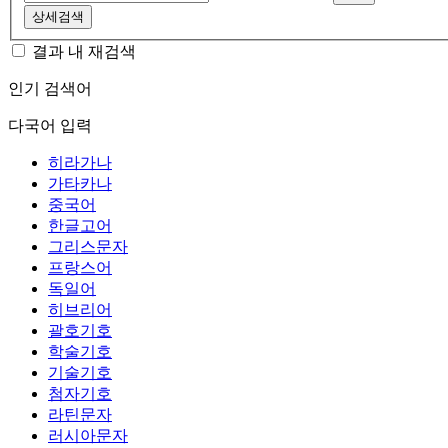
상세검색
결과 내 재검색
인기 검색어
다국어 입력
히라가나
가타카나
중국어
한글고어
그리스문자
프랑스어
독일어
히브리어
괄호기호
학술기호
기술기호
첨자기호
라틴문자
러시아문자