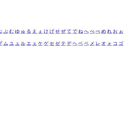
ぶ
ぷ
む
ゆ
ゅ
る
え
ぇ
け
げ
せ
ぜ
て
で
ね
へ
べ
ぺ
め
れ
お
ぉ
プ
ム
ユ
ュ
ル
エ
ェ
ケ
ゲ
セ
ゼ
テ
デ
ヘ
ベ
ペ
メ
レ
オ
ォ
コ
ゴ