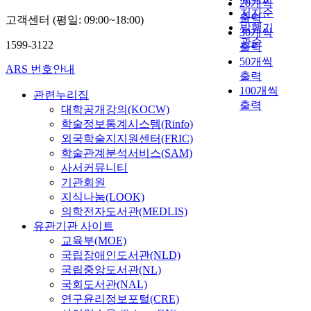
o
20개씩
s
∼
w
t
1
저자순
l
u
출력
고객센터 (평일: 09:00~18:00)
a
5
a
o
0
발행기
s
n
30개씩
s
%
s
m
s
관순
y
t
1599-3122
출력
y
o
d
e
w
m
e
50개씩
n
f
i
n
i
ARS 번호안내
p
r
d
출력
a
a
t
m
t
e
r
l
100개씩
g
i
u
관련누리집
o
d
o
l
출력
n
o
p
대학공개강의(KOCW)
m
i
m
o
o
n
후
학술정보통계시스템(Rinfo)
s
n
e
v
s
a
정
외국학술지지원센터(FRIC)
w
a
o
a
e
c
자
학술관계분석서비스(SAM)
e
t
f
r
d
a
수
r
사서커뮤니티
t
h
i
b
s
는
e
e
기관회원
e
a
y
e
2
l
m
지식나눔(LOOK)
m
n
u
o
0
o
p
의학전자도서관(MEDLIS)
a
m
l
f
*
w
t
유관기관 사이트
t
a
t
i
1
a
i
교육부(MOE)
o
l
r
p
0
b
n
국립장애인도서관(NLD)
p
i
a
s
6
d
g
국립중앙도서관(NL)
o
g
s
i
/
o
d
i
국회도서관(NAL)
n
o
l
m
m
e
e
a
연구윤리정보포털(CRE)
n
a
l
i
l
t