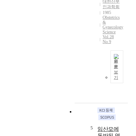
대한산부
e
g
s
인과학회
g
r
t
1985
n
Obstetrics
a
o
a
&
p
b
n
Gynecology
i
e
Science
c
d
a
Vol.28
i
No.9
l
t
e
y
r
s
a
e
d
n
n
원
i
문
d
d
a
D
보
i
t
g
i
기
s
o
o
a
c
w
n
g
e
a
s
n
r
r
e
o
t
d
d
s
a
a
b
i
i
n
y
s
n
i
s
o
l
n
5
임산모에
o
f
y
c
동반된 염
n