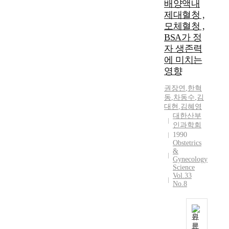
P
배양액내
l
e
x
o
i
r
l
제대혈청 ,
W
p
s
n
e
t
e
e
모체혈청 ,
c
g
l
u
p
r
BSA가 정
o
i
e
m
r
i
자 생존력
p
s
u
o
e
e
에 미치는
y
n
k
r
s
n
i
영향
o
e
o
e
c
n
t
m
f
n
e
권장연
,
한혁
n
u
i
t
t
o
동
,
차동수
,
김
e
s
a
h
a
f
대현
,
김혜영
e
u
를
e
대한산부
c
a
d
a
확
인과학회
o
a
n
.
l
1990
진
v
s
y
T
l
Obstetrics
하
a
e
o
&
h
y
였
r
o
b
Gynecology
e
i
기
y
Science
f
s
r
d
Vol.33
에
,
s
t
e
e
No.8
문
a
a
e
s
n
헌
c
c
t
u
t
고
c
r
r
l
i
원
찰
o
o
i
t
f
문
과
u
c
c