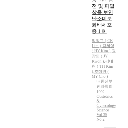
c
o
r
전 및 파열
o
o
n
e
g
상을 보인
n
e
a
r
j
난소미분
o
s
a
o
화배세포
f
e
p
i
종 1 예
t
i
h
n
h
n
y
e
임창교 ( CK
e
t
,
Lim )
,
김혜영
d
m
h
(
HY
Kim
)
,
권
c
t
o
e
장연 ( JY
l
w
s
i
Kwon )
,
김대
i
i
t
n
현 ( TH
Kim
n
n
)
,
조미연 (
c
c
i
a
MY Cho )
h
i
c
n
대한산부
a
d
a
t
인과학회
l
e
l
e
1992
l
n
Obstetrics
s
p
e
c
&
y
a
Gynecology
n
e
m
r
Science
g
o
p
t
Vol.35
i
f
No.2
t
u
n
p
o
m