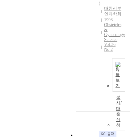
부
)
기
대한산부
형
인과학회
종
1993
Obstetrics
1
&
예
Gynecology
T
Science
h
Vol.36
No.2
e
f
r
e
원
문
q
R
보
u
e
기
e
t
n
r
복
c
o
사/
y
s
대
o
출
p
f
신
e
a
청
c
n
t
t