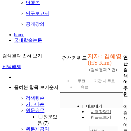
단행본
연구보고서
공개강의
home
국내학술논문
저자 : 김혜영
검색결과 좁혀 보기
연
검색키워드
(HY Kim)
관
선택해제
검
(검색결과
7
건)
색
무료
기관 내 무료
어
좁혀본 항목 보기순서
유료
추
천
검색량순
가나다순
이
내보내기
원문유무
내책장담기
검
원문있
한글로보기
색
음
(7)
어
원문제공처