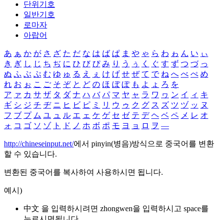
단위기호
일반기호
로마자
아랍어
あ
ぁ
か
が
さ
ざ
た
だ
な
は
ば
ぱ
ま
や
ゃ
ら
わ
ゎ
ん
い
ぃ
き
ぎ
し
じ
ち
ぢ
に
ひ
び
ぴ
み
り
う
ぅ
く
ぐ
す
ず
つ
づ
っ
ぬ
ふ
ぶ
ぷ
む
ゆ
ゅ
る
え
ぇ
け
げ
せ
ぜ
て
で
ね
へ
べ
ぺ
め
れ
お
ぉ
こ
ご
そ
ぞ
と
ど
の
ほ
ぼ
ぽ
も
よ
ょ
ろ
を
ア
ァ
カ
サ
ザ
タ
ダ
ナ
ハ
バ
パ
マ
ヤ
ャ
ラ
ワ
ヮ
ン
イ
ィ
キ
ギ
シ
ジ
チ
ヂ
ニ
ヒ
ビ
ピ
ミ
リ
ウ
ゥ
ク
グ
ス
ズ
ツ
ヅ
ッ
ヌ
フ
ブ
プ
ム
ユ
ュ
ル
エ
ェ
ケ
ゲ
セ
ゼ
テ
デ
ヘ
ベ
ペ
メ
レ
オ
ォ
コ
ゴ
ソ
ゾ
ト
ド
ノ
ホ
ボ
ポ
モ
ヨ
ョ
ロ
ヲ
―
http://chineseinput.net/
에서 pinyin(병음)방식으로 중국어를 변환
할 수 있습니다.
변환된 중국어를 복사하여 사용하시면 됩니다.
예시)
中文 을 입력하시려면
zhongwen
을 입력하시고 space를
누르시면됩니다.