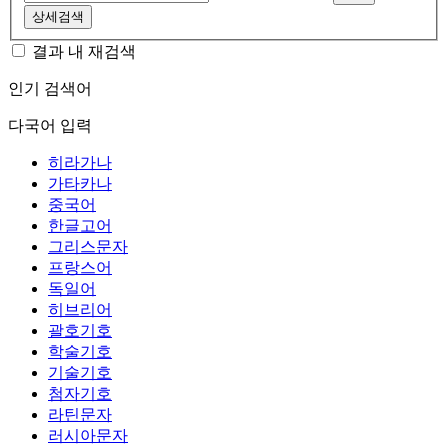
상세검색
결과 내 재검색
인기 검색어
다국어 입력
히라가나
가타카나
중국어
한글고어
그리스문자
프랑스어
독일어
히브리어
괄호기호
학술기호
기술기호
첨자기호
라틴문자
러시아문자