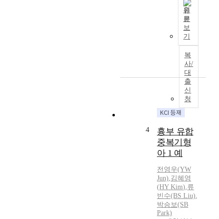
b
s
원
n
e
문
o
E
s
보
r
v
기
o
m
e
f
a
n
복
u
l
t
사/
n
i
h
대
r
출
t
o
u
신
i
u
p
청
e
g
t
s
h
u
i
t
r
4
흉부 유합
s
h
e
i
e
중복기형
d
n
r
아 1 예
t
c
e
u
전영우(YW
r
a
b
Jun)
,
김혜영
e
p
a
(
HY
Kim
)
,
류
a
p
l
빈수(BS Liu)
,
s
e
p
박승보(SB
i
a
Park)
r
n
r