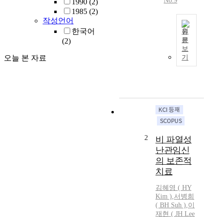
No.9
1990
(2)
1985
(2)
작성언어
한국어
원
문
(2)
산
보
전
오늘 본 자료
기
진
찰
주
초
음
파
진
단
2
비 파열성
으
난관임신
로
의 보존적
발
치료
견
된
김혜영
(
HY
선
Kim
)
,
서병희
미
( BH Suh )
,
이
골
재현 ( JH Lee