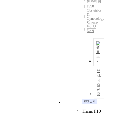
s
h
인과학회
t
i
s
i
1990
t
c
m
,
Obstetrics
o
w
o
a
i
&
n
i
Gynecology
m
g
t
t
n
Science
m
i
i
i
Vol.33
m
o
n
s
No.9
m
a
n
g
s
e
y
m
a
t
s
b
a
t
i
,
원
e
l
t
l
문
f
k
저
i
h
l
보
o
n
자
g
e
a
기
r
o
들
n
p
n
a
w
은
a
r
u
복
i
n
2
n
사/
e
n
d
,
9
대
t
s
c
o
c
출
세
g
e
o
f
o
신
임
e
n
m
l
n
청
신
r
t
m
a
j
부
m
t
o
p
o
에
c
i
n
a
i
7
Hams F10
서
e
m
e
r
n