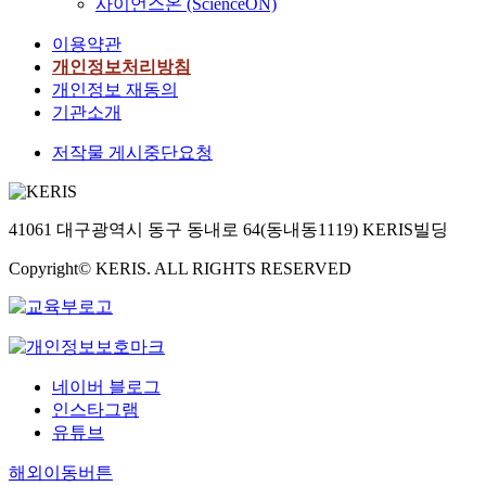
n
사이언스온 (ScienceON)
o
t
애
n
i
i
c
g
e
서
a
v
이용약관
c
i
r
r
6
l
e
d
개인정보처리방침
e
a
a
0
p
r
y
s
개인정보 재동의
p
l
*
a
y
s
.
기관소개
h
o
1
i
A
f
H
y
v
0
n
t
저작물 게시중단요청
u
o
T
a
6
i
t
n
w
h
r
/
n
i
c
e
e
i
m
8
m
t
v
b
a
l
41061 대구광역시 동구 동내로 64(동내동1119) KERIS빌딩
c
e
i
e
r
n
이
a
s
o
r
i
p
Copyright© KERIS. ALL RIGHTS RESERVED
었
s
b
n
,
e
r
고
e
y
,
d
f
e
,
s
d
w
i
s
g
그
a
e
h
s
u
n
평
l
v
i
g
m
a
균
l
e
네이버 블로그
c
e
m
n
은
,
l
인스타그램
h
r
a
c
(
4
o
유튜브
i
m
r
y
4
c
p
n
i
y
f
2
a
m
해외이동버튼
c
n
a
o
.