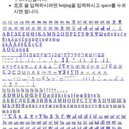
北京 을 입력하시려면
beijing
을 입력하시고 space를 누르
시면 됩니다.
ㅥ
ㅦ
ㅧ
ㅨ
ㅩ
ㅪ
ㅫ
ㅬ
ㅭ
ㅮ
ㅯ
ㅰ
ㅱ
ㅲ
ㅳ
ㅴ
ㅵ
ㅶ
ㅷ
ㅸ
ㅹ
ㅺ
ㅻ
ㅼ
ㅽ
ㅾ
ㅿ
ㆀ
ㆁ
ㆂ
ㆃ
ㆄ
ㆅ
ㆆ
ㆇ
ㆈ
ㆉ
ㆊ
ㆋ
ㆌ
ㆍ
ㆎ
Α
Β
Γ
Δ
Ε
Ζ
Η
Θ
Ι
Κ
Λ
Μ
Ν
Ξ
Ο
Π
Ρ
Σ
Τ
Υ
Φ
Χ
Ψ
Ω
α
β
γ
δ
ε
ζ
η
θ
ι
κ
λ
μ
ν
ξ
ο
π
ρ
σ
τ
υ
φ
χ
ψ
ω
á
à
Á
À
é
è
É
È
ç
Ç
ê
Ä
Ö
Ü
ä
ö
ü
ß
ְ
ֳ
ֲ
ֱ
ָ
ַ
ֵ
ֶ
ִ
ֹ
ּ
ֻ
ׂ
ׁ
ּ
ב
ה
נ
מ
צ
ת
ץ
ש
ד
ג
כ
ע
י
ח
ל
ך
ף
ק
ר
א
ט
ו
ן
ם
פ
‘
’
“
”
〔
〕
〈
〉
「
」
『
』
【
】
＂
（
）
［
］
｛
｝
±
×
÷
≠
≤
≥
∞
∴
♂
♀
∠
⊥
⌒
∂
∇
≡
≒
≪
≫
√
∽
∝
∵
∫
∬
∈
∋
⊆
⊇
⊂
⊃
∪
∩
∧
∨
￢
⇒
⇔
∀
∃
∮
∑
∏
＋
－
＜
＝
＞
、
。
·
‥
…
¨
〃
―
∥
＼
∼
´
～
ˇ
˘
˝
˚
˙
¸
˛
¡
¿
ː
！
＇
，
．
／
：
；
？
＾
＿
｀
｜
½
⅓
⅔
¼
¾
⅛
⅜
⅝
⅞
¹
²
³
⁴
ⁿ
₁
₂
₃
₄
Æ
Ð
Ħ
Ĳ
Ł
Ø
Œ
Þ
Ŧ
Ŋ
æ
đ
ð
ħ
ı
ĳ
ĸ
ŀ
ł
ø
œ
ß
þ
ŧ
ŋ
ŉ
А
Б
В
Г
Д
Е
Ё
Ж
З
И
Й
К
Л
М
Н
О
П
Р
С
Т
У
Ф
Х
Ц
Ч
Ш
Щ
Ъ
Ы
Ь
Э
Ю
Я
а
б
в
г
д
е
ё
ж
з
и
й
к
л
м
н
о
п
р
с
т
у
ф
х
ц
ч
ш
щ
ъ
ы
ь
э
ю
я
′
″
℃
Å
￠
￡
￥
¤
℉
‰
＄
％
Ｆ
￦
㎕
㎖
㎗
ℓ
㎘
㏄
㎣
㎤
㎥
㎦
㎙
㎚
㎛
㎜
㎝
㎞
㎟
㎠
㎡
㎢
㏊
㎍
㎎
㎏
㏏
㎈
㎉
㏈
㎧
㎨
㎰
㎱
㎲
㎳
㎴
㎵
㎶
㎷
㎸
㎹
㎀
㎁
㎂
㎃
㎄
㎺
㎻
㎽
㎾
㎿
㎐
㎑