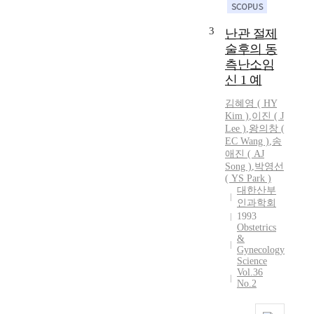
i
e
v
n
3
e
난관 절제
t
s
술후의 동
a
t
측난소임
l
u
신 1 예
d
d
i
i
김혜영
(
HY
a
e
Kim
)
,
이진 ( J
g
Lee )
,
왕의창 (
s
n
EC Wang )
,
송
w
o
애진 ( AJ
e
s
Song )
,
박영선
r
( YS Park )
i
e
대한산부
s
m
인과학회
o
a
1993
f
d
Obstetrics
f
&
e
e
Gynecology
o
Science
t
n
Vol.36
a
8
No.2
l
c
a
a