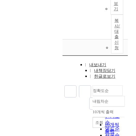
1
s
i
보
함
n
o
i
.
w
e
기
께
t
c
a
8
e
d
보
i
c
n
명
복
r
u
고
n
y
a
의
사/
e
n
하
g
g
n
남
대
a
t
는
f
e
d
출
자
s
i
바
o
신
a
g
정
f
l
이
r
청
l
y
액
o
d
다
a
t
n
을
l
i
.
p
e
e
대
l
f
내보내기
P
p
r
c
상
o
f
내책장담기
r
r
a
o
으
w
c
한글로보기
e
o
t
l
로
s
u
l
x
o
o
하
:
l
e
i
정확도순
m
g
였
1
t
u
m
a
i
고
.
y
내림차순
k
a
정확도
,
s
,
I
i
e
t
w
t
순
H
n
10개씩 출력
s
내림차순
m
e
h
,
인기도
a
i
e
i
l
i
n
순
m
조회
t
n
10개씩
a
y
c
o
s
연도순
i
c
출력
i
3
h
t
F
제목순
a