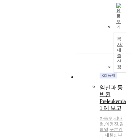
g
r
m
i
a
i
s
s
원
s
m
문
,
v
D
p
a
보
a
e
y
e
r
기
n
r
s
c
y
d
y
g
t
o
복
s
d
e
사/
s
v
e
i
r
대
o
a
r
f
출
m
f
r
u
f
신
i
t
i
m
i
청
n
h
a
β
c
o
e
n
-
u
m
u
p
h
l
6
임신과 동
a
l
r
C
t
i
반된
t
e
G
A
s
Preleukemia
r
g
r
l
t
a
n
1 예 보고
e
t
h
s
a
g
h
e
차동수
,
김대
o
n
r
o
현
,
이영진
,
김
m
u
c
e
u
혜영
,
구본건
o
n
i
s
g
대한산부
s
d
e