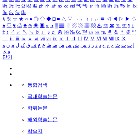
㎒
㎓
㎔
Ω
㏀
㏁
㎊
㎋
㎌
㏖
㏅
㎭
㎮
㎯
㏛
㎩
㎪
㎫
㎬
㏝
㏐
㏓
㏃
㏉
㏜
㏆
§
※
☆
★
○
●
◎
◇
◆
□
■
△
▽
→
←
↑
↓
↔
〓
◁
◀
▷
▶
♤
♠
♡
♥
♧
♣
⊙
◈
▣
◐
◑
▒
▤
▥
▨
▧
▦
▩
♨
☏
☎
☜
☞
¶
†
‡
↕
↗
↙
↖
↘
♭
♩
♪
♬
㉿
㈜
№
㏇
™
㏂
㏘
℡
＃
＆
＊
＠
ª
º
ⅰ
ⅱ
ⅲ
ⅳ
ⅴ
ⅵ
ⅶ
ⅷ
ⅸ
ⅹ
Ⅰ
Ⅱ
Ⅲ
Ⅳ
Ⅴ
Ⅵ
Ⅶ
Ⅷ
Ⅸ
Ⅹ
ا
ب
ت
ث
ج
ح
خ
د
ذ
ر
ز
س
ش
ص
ض
ط
ظ
ع
غ
ف
ق
ک
ل
م
ن
ه
و
ی
닫기
통합검색
국내학술논문
학위논문
해외학술논문
학술지