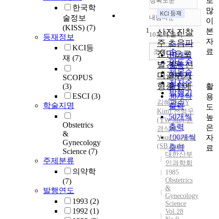
로
정확도순
한국학
많
술정보
내림차순
이
정확도
(KISS)
(7)
1
본
순
산전 진찰
10개씩 출력
등재정보
내림차순
자
인기도
주 초음파
KCI등
료
순
조회
진단으로
10개씩
재
(7)
연도순
발견된 선
출력
제목순
미골부기
20개씩
SCOPUS
저자순
형종 1 예
출력
활
(3)
발행기
ESCI
(3)
30개씩
용
김혜영
관순
(
HY
학술지명
출력
도
Kim
)
,
전영우
50개씩
높
(YW Jun)
,
윤
Obstetrics
출력
은
경식(KS
&
100개씩
자
Youn)
,
박승보
Gynecology
(SB Park)
출력
료
Science
(7)
대한산부
주제분류
인과학회
의약학
1985
Obstetrics
(7)
&
발행연도
Gynecology
1993
(2)
Science
1992
(1)
Vol.28