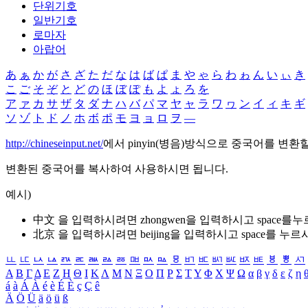
단위기호
일반기호
로마자
아랍어
あ
ぁ
か
が
さ
ざ
た
だ
な
は
ば
ぱ
ま
や
ゃ
ら
わ
ゎ
ん
い
ぃ
き
こ
ご
そ
ぞ
と
ど
の
ほ
ぼ
ぽ
も
よ
ょ
ろ
を
ア
ァ
カ
サ
ザ
タ
ダ
ナ
ハ
バ
パ
マ
ヤ
ャ
ラ
ワ
ヮ
ン
イ
ィ
キ
ギ
ソ
ゾ
ト
ド
ノ
ホ
ボ
ポ
モ
ヨ
ョ
ロ
ヲ
―
http://chineseinput.net/
에서 pinyin(병음)방식으로 중국어를 변환
변환된 중국어를 복사하여 사용하시면 됩니다.
예시)
中文 을 입력하시려면
zhongwen
을 입력하시고 space를
北京 을 입력하시려면
beijing
을 입력하시고 space를 누르
ㅥ
ㅦ
ㅧ
ㅨ
ㅩ
ㅪ
ㅫ
ㅬ
ㅭ
ㅮ
ㅯ
ㅰ
ㅱ
ㅲ
ㅳ
ㅴ
ㅵ
ㅶ
ㅷ
ㅸ
ㅹ
ㅺ
Α
Β
Γ
Δ
Ε
Ζ
Η
Θ
Ι
Κ
Λ
Μ
Ν
Ξ
Ο
Π
Ρ
Σ
Τ
Υ
Φ
Χ
Ψ
Ω
α
β
γ
δ
ε
ζ
η
á
à
Á
À
é
è
É
È
ç
Ç
ê
Ä
Ö
Ü
ä
ö
ü
ß