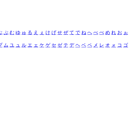
ぶ
ぷ
む
ゆ
ゅ
る
え
ぇ
け
げ
せ
ぜ
て
で
ね
へ
べ
ぺ
め
れ
お
ぉ
プ
ム
ユ
ュ
ル
エ
ェ
ケ
ゲ
セ
ゼ
テ
デ
ヘ
ベ
ペ
メ
レ
オ
ォ
コ
ゴ