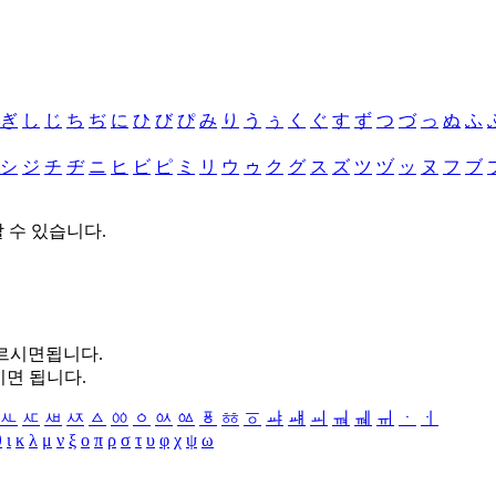
ぎ
し
じ
ち
ぢ
に
ひ
び
ぴ
み
り
う
ぅ
く
ぐ
す
ず
つ
づ
っ
ぬ
ふ
シ
ジ
チ
ヂ
ニ
ヒ
ビ
ピ
ミ
リ
ウ
ゥ
ク
グ
ス
ズ
ツ
ヅ
ッ
ヌ
フ
ブ
할 수 있습니다.
누르시면됩니다.
시면 됩니다.
ㅻ
ㅼ
ㅽ
ㅾ
ㅿ
ㆀ
ㆁ
ㆂ
ㆃ
ㆄ
ㆅ
ㆆ
ㆇ
ㆈ
ㆉ
ㆊ
ㆋ
ㆌ
ㆍ
ㆎ
θ
ι
κ
λ
μ
ν
ξ
ο
π
ρ
σ
τ
υ
φ
χ
ψ
ω