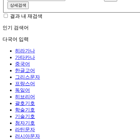
상세검색
결과 내 재검색
인기 검색어
다국어 입력
히라가나
가타카나
중국어
한글고어
그리스문자
프랑스어
독일어
히브리어
괄호기호
학술기호
기술기호
첨자기호
라틴문자
러시아문자