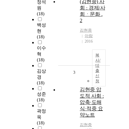
(김현중) 사
정석
회 : 경제/사
원
(18)
회ㆍ문화 .
2
백성
김현중
현
아람
(18)
2016
이수
혁
복
(18)
사/
대
김상
출
3
신
경
청
(18)
김현중 압
성준
도적 사회 :
(18)
압축·도해
식·적중 요
곽정
약노트
욱
(18)
김현중