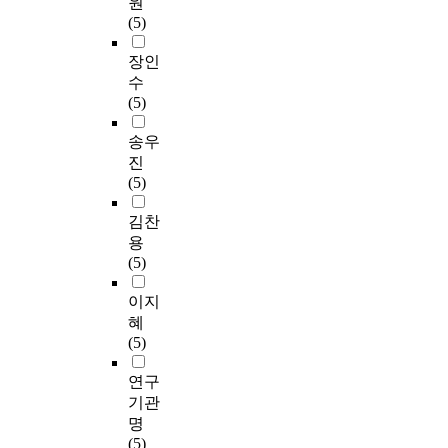
원
(5)
장인
수
(5)
송우
진
(5)
김찬
용
(5)
이지
혜
(5)
연구
기관
명
(5)