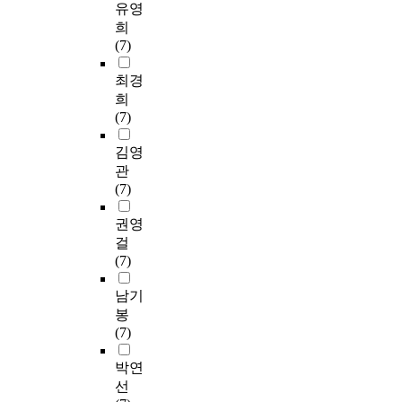
유영
희
(7)
최경
희
(7)
김영
관
(7)
권영
걸
(7)
남기
봉
(7)
박연
선