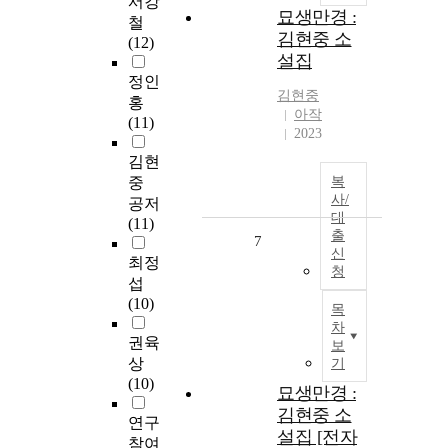
서강
묘생만경 :
철
김현중 소
(12)
설집
정인
김현중
홍
아작
(11)
2023
김현
중
복
사/
공저
대
(11)
출
7
신
최정
청
섭
(10)
목
차
권육
보
상
기
(10)
묘생만경 :
김현중 소
연구
설집 [전자
참여