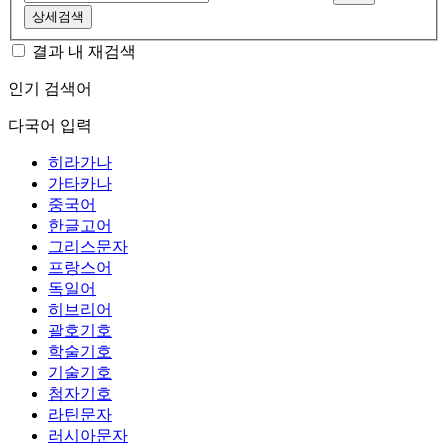
상세검색
결과 내 재검색
인기 검색어
다국어 입력
히라가나
가타카나
중국어
한글고어
그리스문자
프랑스어
독일어
히브리어
괄호기호
학술기호
기술기호
첨자기호
라틴문자
러시아문자