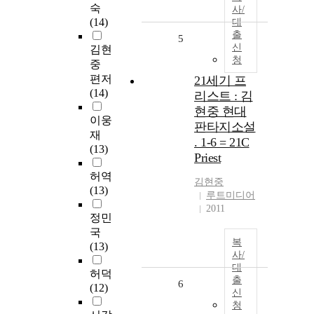
숙
사/
(14)
대
출
5
신
김현
청
중
편저
21세기 프
(14)
리스트 : 김
현중 현대
이웅
판타지소설
재
. 1-6 = 21C
(13)
Priest
허역
김현중
(13)
루트미디어
2011
정민
국
복
(13)
사/
대
허덕
출
6
(12)
신
청