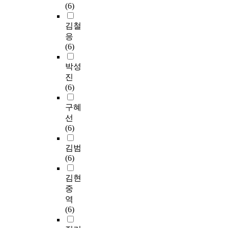
(6)
김철
응
(6)
박성
진
(6)
구혜
선
(6)
김범
(6)
김현
중
역
(6)