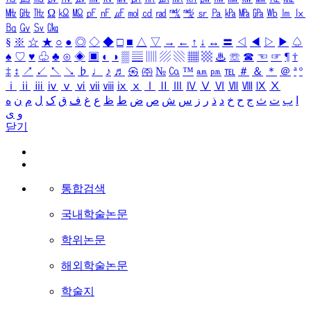
㎒
㎓
㎔
Ω
㏀
㏁
㎊
㎋
㎌
㏖
㏅
㎭
㎮
㎯
㏛
㎩
㎪
㎫
㎬
㏝
㏐
㏓
㏃
㏉
㏜
㏆
§
※
☆
★
○
●
◎
◇
◆
□
■
△
▽
→
←
↑
↓
↔
〓
◁
◀
▷
▶
♤
♠
♡
♥
♧
♣
⊙
◈
▣
◐
◑
▒
▤
▥
▨
▧
▦
▩
♨
☏
☎
☜
☞
¶
†
‡
↕
↗
↙
↖
↘
♭
♩
♪
♬
㉿
㈜
№
㏇
™
㏂
㏘
℡
＃
＆
＊
＠
ª
º
ⅰ
ⅱ
ⅲ
ⅳ
ⅴ
ⅵ
ⅶ
ⅷ
ⅸ
ⅹ
Ⅰ
Ⅱ
Ⅲ
Ⅳ
Ⅴ
Ⅵ
Ⅶ
Ⅷ
Ⅸ
Ⅹ
ا
ب
ت
ث
ج
ح
خ
د
ذ
ر
ز
س
ش
ص
ض
ط
ظ
ع
غ
ف
ق
ک
ل
م
ن
ه
و
ی
닫기
통합검색
국내학술논문
학위논문
해외학술논문
학술지