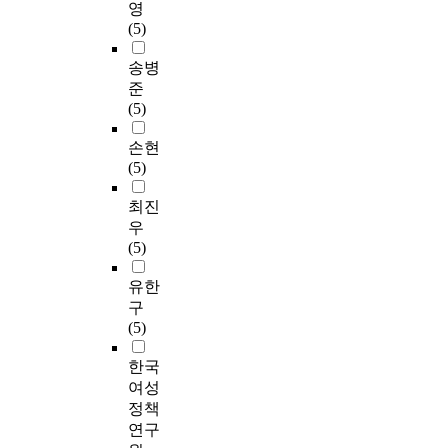
영
(5)
송병
준
(5)
손현
(5)
최진
우
(5)
유한
구
(5)
한국
여성
정책
연구