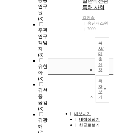
공동
일반직전환
연구
특채 사회
원
김현중
(8)
웅진패스원
2009
주관
연구
책임
복
자
사/
대
(8)
출
신
유현
청
아
(8)
목
차
김현
보
중
기
옮김
(8)
내보내기
내책장담기
김광
한글로보기
해
(7)