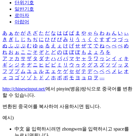
단위기호
일반기호
로마자
아랍어
あ
ぁ
か
が
さ
ざ
た
だ
な
は
ば
ぱ
ま
や
ゃ
ら
わ
ゎ
ん
い
ぃ
き
ぎ
し
じ
ち
ぢ
に
ひ
び
ぴ
み
り
う
ぅ
く
ぐ
す
ず
つ
づ
っ
ぬ
ふ
ぶ
ぷ
む
ゆ
ゅ
る
え
ぇ
け
げ
せ
ぜ
て
で
ね
へ
べ
ぺ
め
れ
お
ぉ
こ
ご
そ
ぞ
と
ど
の
ほ
ぼ
ぽ
も
よ
ょ
ろ
を
ア
ァ
カ
サ
ザ
タ
ダ
ナ
ハ
バ
パ
マ
ヤ
ャ
ラ
ワ
ヮ
ン
イ
ィ
キ
ギ
シ
ジ
チ
ヂ
ニ
ヒ
ビ
ピ
ミ
リ
ウ
ゥ
ク
グ
ス
ズ
ツ
ヅ
ッ
ヌ
フ
ブ
プ
ム
ユ
ュ
ル
エ
ェ
ケ
ゲ
セ
ゼ
テ
デ
ヘ
ベ
ペ
メ
レ
オ
ォ
コ
ゴ
ソ
ゾ
ト
ド
ノ
ホ
ボ
ポ
モ
ヨ
ョ
ロ
ヲ
―
http://chineseinput.net/
에서 pinyin(병음)방식으로 중국어를 변환
할 수 있습니다.
변환된 중국어를 복사하여 사용하시면 됩니다.
예시)
中文 을 입력하시려면
zhongwen
을 입력하시고 space를
누르시면됩니다.