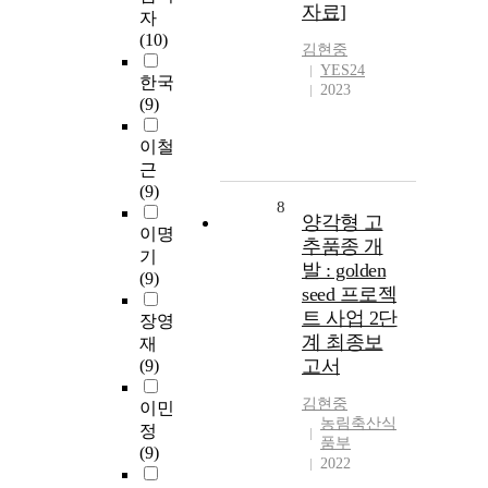
자료]
자
(10)
김현중
YES24
한국
2023
(9)
이철
근
(9)
8
양각형 고
이명
추품종 개
기
발 : golden
(9)
seed 프로젝
트 사업 2단
장영
계 최종보
재
고서
(9)
김현중
이민
농림축산식
정
품부
(9)
2022