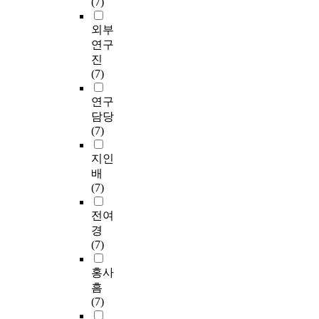
(7)
외부
연구
진
(7)
연구
담당
(7)
지인
배
(7)
전여
경
(7)
홍사
흠
(7)