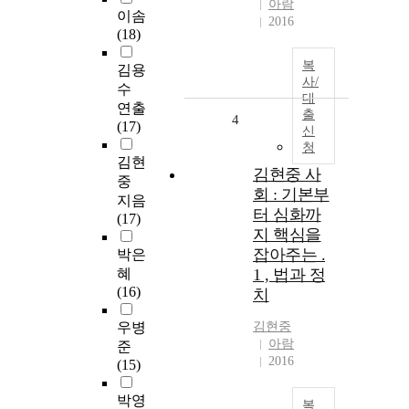
아람
이솜
2016
(18)
복
김용
사/
수
대
연출
출
4
(17)
신
청
김현
김현중 사
중
회 : 기본부
지음
터 심화까
(17)
지 핵심을
잡아주는 .
박은
혜
1 , 법과 정
(16)
치
우병
김현중
아람
준
2016
(15)
박영
복