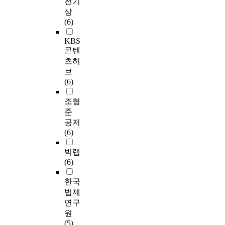
전기
상
(6)
KBS
콘텐
츠허
브
(6)
조형
준
공저
(6)
빅랩
(6)
한국
법제
연구
원
(5)