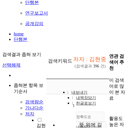
단행본
연구보고서
공개강의
home
단행본
검색결과 좁혀 보기
연관 검
저자 : 김현중
검색키워드
색어 추
선택해제
(검색결과
396
건)
천
이 검색
좁혀본 항목 보
어로 많
기순서
이 본 자
내보내기
료
내책장담기
검색량순
한글로보기
1
가나다순
저자
정확도순
활용도
높은 자
뜻 위에 길
김현
내림차순