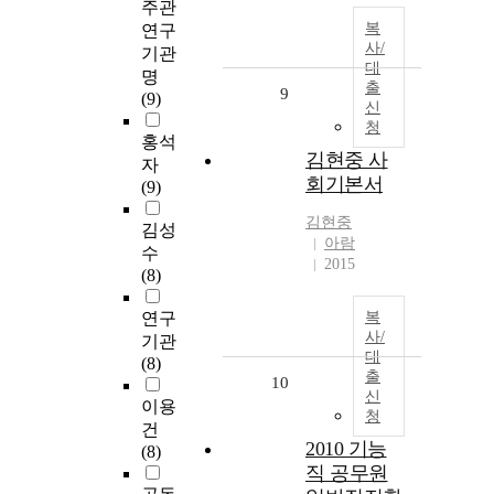
주관
복
연구
사/
기관
대
명
출
9
(9)
신
청
홍석
김현중 사
자
회기본서
(9)
김현중
김성
아람
수
2015
(8)
연구
복
사/
기관
대
(8)
출
10
신
이용
청
건
2010 기능
(8)
직 공무원