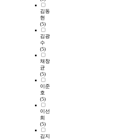
김동
현
(5)
김광
수
(5)
채창
균
(5)
이준
호
(5)
이선
희
(5)
김지