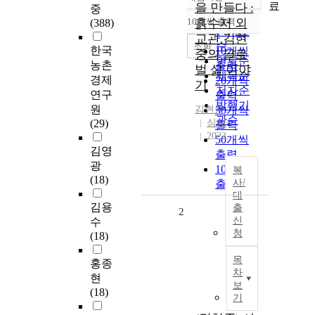
정확도
료
을 만들다 :
중
순
10개씩 출력
흙수저 외
(388)
내림차순
인기도
교관 김현
순
조회
한국
10개씩
중의 글로
연도순
농촌
출력
벌 삶 이야
제목순
경제
20개씩
기
저자순
연구
출력
발행기
원
김현중
30개씩
관순
(29)
심지
출력
2022
50개씩
김영
출력
광
100개씩
복
(18)
사/
출력
대
김용
출
2
신
수
청
(18)
목
홍종
차
현
보
(18)
기