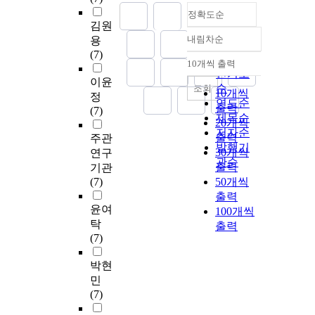
정확도순
김원
내림차순
용
정확도
(7)
순
10개씩 출력
내림차순
인기도
이윤
순
조회
10개씩
정
연도순
출력
(7)
제목순
20개씩
저자순
출력
주관
발행기
30개씩
연구
관순
출력
기관
(7)
50개씩
출력
윤여
100개씩
탁
출력
(7)
박현
민
(7)