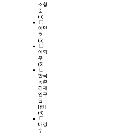
조형
준
(6)
이민
호
(6)
이형
우
(6)
한국
농촌
경제
연구
원
[편]
(6)
배경
수