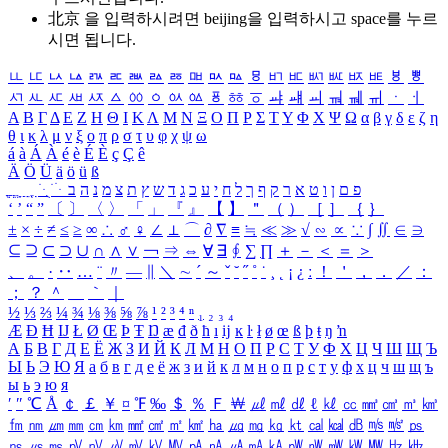
北京 을 입력하시려면
beijing
을 입력하시고 space를 누르
시면 됩니다.
ㅥ
ㅦ
ㅧ
ㅨ
ㅩ
ㅪ
ㅫ
ㅬ
ㅭ
ㅮ
ㅯ
ㅰ
ㅱ
ㅲ
ㅳ
ㅴ
ㅵ
ㅶ
ㅷ
ㅸ
ㅹ
ㅺ
ㅻ
ㅼ
ㅽ
ㅾ
ㅿ
ㆀ
ㆁ
ㆂ
ㆃ
ㆄ
ㆅ
ㆆ
ㆇ
ㆈ
ㆉ
ㆊ
ㆋ
ㆌ
ㆍ
ㆎ
Α
Β
Γ
Δ
Ε
Ζ
Η
Θ
Ι
Κ
Λ
Μ
Ν
Ξ
Ο
Π
Ρ
Σ
Τ
Υ
Φ
Χ
Ψ
Ω
α
β
γ
δ
ε
ζ
η
θ
ι
κ
λ
μ
ν
ξ
ο
π
ρ
σ
τ
υ
φ
χ
ψ
ω
á
à
Á
À
é
è
É
È
ç
Ç
ê
Ä
Ö
Ü
ä
ö
ü
ß
ְ
ֳ
ֲ
ֱ
ָ
ַ
ֵ
ֶ
ִ
ֹ
ּ
ֻ
ׂ
ׁ
ּ
ב
ה
נ
מ
צ
ת
ץ
ש
ד
ג
כ
ע
י
ח
ל
ך
ף
ק
ר
א
ט
ו
ן
ם
פ
‘
’
“
”
〔
〕
〈
〉
「
」
『
』
【
】
＂
（
）
［
］
｛
｝
±
×
÷
≠
≤
≥
∞
∴
♂
♀
∠
⊥
⌒
∂
∇
≡
≒
≪
≫
√
∽
∝
∵
∫
∬
∈
∋
⊆
⊇
⊂
⊃
∪
∩
∧
∨
￢
⇒
⇔
∀
∃
∮
∑
∏
＋
－
＜
＝
＞
、
。
·
‥
…
¨
〃
―
∥
＼
∼
´
～
ˇ
˘
˝
˚
˙
¸
˛
¡
¿
ː
！
＇
，
．
／
：
；
？
＾
＿
｀
｜
½
⅓
⅔
¼
¾
⅛
⅜
⅝
⅞
¹
²
³
⁴
ⁿ
₁
₂
₃
₄
Æ
Ð
Ħ
Ĳ
Ł
Ø
Œ
Þ
Ŧ
Ŋ
æ
đ
ð
ħ
ı
ĳ
ĸ
ŀ
ł
ø
œ
ß
þ
ŧ
ŋ
ŉ
А
Б
В
Г
Д
Е
Ё
Ж
З
И
Й
К
Л
М
Н
О
П
Р
С
Т
У
Ф
Х
Ц
Ч
Ш
Щ
Ъ
Ы
Ь
Э
Ю
Я
а
б
в
г
д
е
ё
ж
з
и
й
к
л
м
н
о
п
р
с
т
у
ф
х
ц
ч
ш
щ
ъ
ы
ь
э
ю
я
′
″
℃
Å
￠
￡
￥
¤
℉
‰
＄
％
Ｆ
￦
㎕
㎖
㎗
ℓ
㎘
㏄
㎣
㎤
㎥
㎦
㎙
㎚
㎛
㎜
㎝
㎞
㎟
㎠
㎡
㎢
㏊
㎍
㎎
㎏
㏏
㎈
㎉
㏈
㎧
㎨
㎰
㎱
㎲
㎳
㎴
㎵
㎶
㎷
㎸
㎹
㎀
㎁
㎂
㎃
㎄
㎺
㎻
㎽
㎾
㎿
㎐
㎑