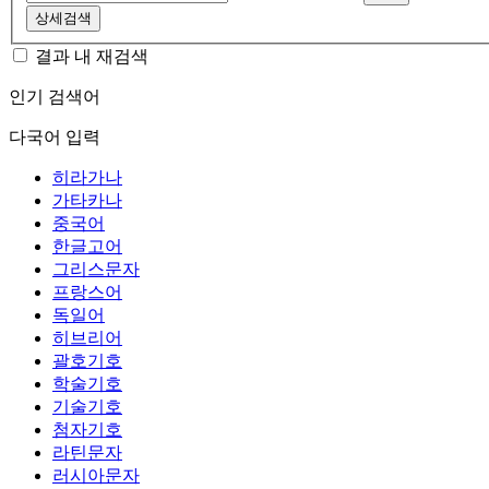
상세검색
결과 내 재검색
인기 검색어
다국어 입력
히라가나
가타카나
중국어
한글고어
그리스문자
프랑스어
독일어
히브리어
괄호기호
학술기호
기술기호
첨자기호
라틴문자
러시아문자