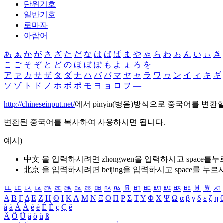
단위기호
일반기호
로마자
아랍어
あ
ぁ
か
が
さ
ざ
た
だ
な
は
ば
ぱ
ま
や
ゃ
ら
わ
ゎ
ん
い
ぃ
き
こ
ご
そ
ぞ
と
ど
の
ほ
ぼ
ぽ
も
よ
ょ
ろ
を
ア
ァ
カ
サ
ザ
タ
ダ
ナ
ハ
バ
パ
マ
ヤ
ャ
ラ
ワ
ヮ
ン
イ
ィ
キ
ギ
ソ
ゾ
ト
ド
ノ
ホ
ボ
ポ
モ
ヨ
ョ
ロ
ヲ
―
http://chineseinput.net/
에서 pinyin(병음)방식으로 중국어를 변환
변환된 중국어를 복사하여 사용하시면 됩니다.
예시)
中文 을 입력하시려면
zhongwen
을 입력하시고 space를
北京 을 입력하시려면
beijing
을 입력하시고 space를 누르
ㅥ
ㅦ
ㅧ
ㅨ
ㅩ
ㅪ
ㅫ
ㅬ
ㅭ
ㅮ
ㅯ
ㅰ
ㅱ
ㅲ
ㅳ
ㅴ
ㅵ
ㅶ
ㅷ
ㅸ
ㅹ
ㅺ
Α
Β
Γ
Δ
Ε
Ζ
Η
Θ
Ι
Κ
Λ
Μ
Ν
Ξ
Ο
Π
Ρ
Σ
Τ
Υ
Φ
Χ
Ψ
Ω
α
β
γ
δ
ε
ζ
η
á
à
Á
À
é
è
É
È
ç
Ç
ê
Ä
Ö
Ü
ä
ö
ü
ß