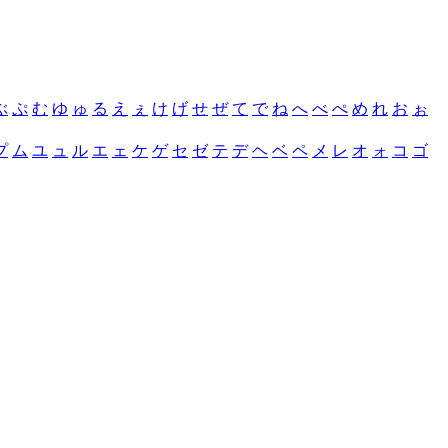
ぶ
ぷ
む
ゆ
ゅ
る
え
ぇ
け
げ
せ
ぜ
て
で
ね
へ
べ
ぺ
め
れ
お
ぉ
プ
ム
ユ
ュ
ル
エ
ェ
ケ
ゲ
セ
ゼ
テ
デ
ヘ
ベ
ペ
メ
レ
オ
ォ
コ
ゴ