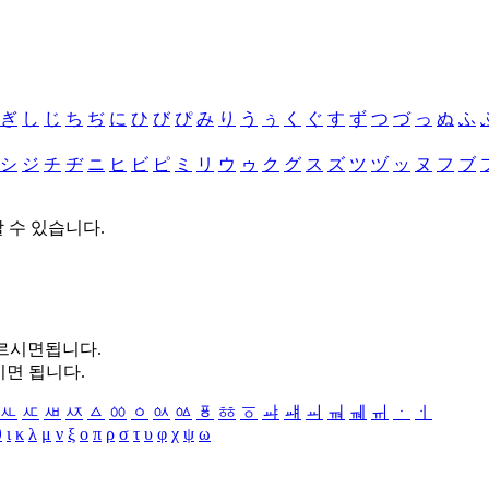
ぎ
し
じ
ち
ぢ
に
ひ
び
ぴ
み
り
う
ぅ
く
ぐ
す
ず
つ
づ
っ
ぬ
ふ
シ
ジ
チ
ヂ
ニ
ヒ
ビ
ピ
ミ
リ
ウ
ゥ
ク
グ
ス
ズ
ツ
ヅ
ッ
ヌ
フ
ブ
할 수 있습니다.
누르시면됩니다.
시면 됩니다.
ㅻ
ㅼ
ㅽ
ㅾ
ㅿ
ㆀ
ㆁ
ㆂ
ㆃ
ㆄ
ㆅ
ㆆ
ㆇ
ㆈ
ㆉ
ㆊ
ㆋ
ㆌ
ㆍ
ㆎ
θ
ι
κ
λ
μ
ν
ξ
ο
π
ρ
σ
τ
υ
φ
χ
ψ
ω