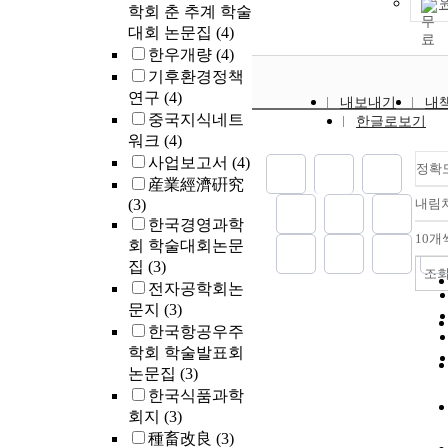
three key comp
developments: 1
학회 춘 추계 학술
factors, cost, fl
Regarding the 
대회 논문집
(4)
and quality, of
between human
한우개량
(4)
manufacturing 
public welfare
기후환경정책
profit performa
rights hold the
연구
(4)
내보내기
내
result, this st
limitations. Thus, even in
중국지식네트
한글로보기
to not only pr
case human rig
워크
(4)
researchers in 
limited due to 
사업보고서
(4)
with a mileston
welfare, the pr
정확
産業經濟硏究
extensions but
limit of human
(3)
내림
managers with
should be great
한국경영과학
implications of
without such l
10개
회 학술대회논문
investment wit
this fact is gen
집
(3)
manufacturing
accepted in Japan. It
조
environment.
전자공학회논
done reasonabl
문지
(3)
minimum limit
human rights ar
한국항공우주
And such limit
학회 학술발표회
done by the ge
논문집
(3)
accepted "doub
한국식품과학
theory" distinc
회지
(3)
spiritual free
種畜改良
(3)