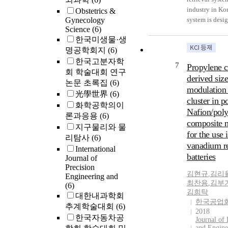
permanent mola
industry in Ko
Obstetrics &
occlusal plane 
Gynecology
system is desi
decreased from 
Science
(6)
according to t
and rapidly de
한국미생물·생
Engineering 
age 5 in both s
명공학회지
(6)
suggested by J
change of angl
The design en
한국고분자학
axial inclinati
7
Propylene c
both process m
회 학술대회 연구
in the distance
derived size
and data model
논문 초록집
(6)
distobuccal cu
modulation 
particular, the
光學世界
(6)
maxillary firs
cluster in po
designed in th
화학공학의이
molar to the o
Nafion/pol
relational data
론과응용
(6)
decreasing mor
User interfaces
composite
from the mesio
지구물리와 물
designed accor
for the use 
of the maxillary
리탐사
(6)
WWW environ
vanadium r
permanent mola
International
Ultimately, the
batteries
occlusal plane
Journal of
expected to be
sexes. 4. The e
Precision
model to conn
김현규
,
김리
Engineering and
the maxillary fi
industry, unive
최찬용
,
김부
(6)
permanent mol
김희탁
research center
대한내과학회
was found to be
한국공업
추계학술대회
(6)
girls than boys
2018
한국자동차공
Journal of 
and Engine