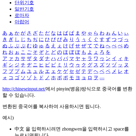
단위기호
일반기호
로마자
아랍어
あ
ぁ
か
が
さ
ざ
た
だ
な
は
ば
ぱ
ま
や
ゃ
ら
わ
ゎ
ん
い
ぃ
き
ぎ
し
じ
ち
ぢ
に
ひ
び
ぴ
み
り
う
ぅ
く
ぐ
す
ず
つ
づ
っ
ぬ
ふ
ぶ
ぷ
む
ゆ
ゅ
る
え
ぇ
け
げ
せ
ぜ
て
で
ね
へ
べ
ぺ
め
れ
お
ぉ
こ
ご
そ
ぞ
と
ど
の
ほ
ぼ
ぽ
も
よ
ょ
ろ
を
ア
ァ
カ
サ
ザ
タ
ダ
ナ
ハ
バ
パ
マ
ヤ
ャ
ラ
ワ
ヮ
ン
イ
ィ
キ
ギ
シ
ジ
チ
ヂ
ニ
ヒ
ビ
ピ
ミ
リ
ウ
ゥ
ク
グ
ス
ズ
ツ
ヅ
ッ
ヌ
フ
ブ
プ
ム
ユ
ュ
ル
エ
ェ
ケ
ゲ
セ
ゼ
テ
デ
ヘ
ベ
ペ
メ
レ
オ
ォ
コ
ゴ
ソ
ゾ
ト
ド
ノ
ホ
ボ
ポ
モ
ヨ
ョ
ロ
ヲ
―
http://chineseinput.net/
에서 pinyin(병음)방식으로 중국어를 변환
할 수 있습니다.
변환된 중국어를 복사하여 사용하시면 됩니다.
예시)
中文 을 입력하시려면
zhongwen
을 입력하시고 space를
누르시면됩니다.