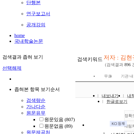
단행본
연구보고서
공개강의
home
국내학술논문
저자 : 김현
검색결과 좁혀 보기
검색키워드
(검색결과
896
선택해제
무료
기관 내
좁혀본 항목 보기순서
내보내기
내
검색량순
한글로보기
가나다순
원문유무
정확
원문있음
(807)
원문없음
(89)
내림
원문제공처