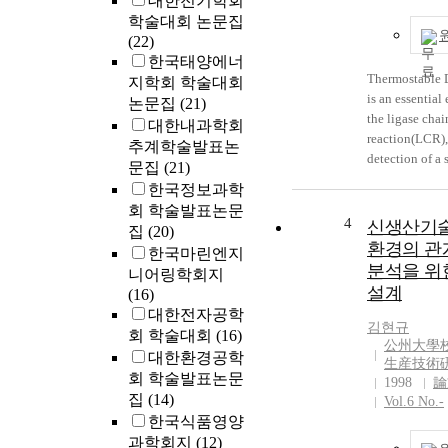
대한전기학회
1952 has been 
학술대회 논문집
minimum criter
(22)
ratifications t
한국태양에너
made by many 
Thermostable 
지학회 학술대회
including dev
is an essential
논문집
(21)
countries. The idea that
the ligase chai
대한내과학회
workers have r
reaction(LCR),
추계학술발표논
social security 
detection of a 
문집
(21)
found in the 
mutation. First
한국정보과학
of the human r
thermostable 
회 학술발표논문
reflected on th
gene was Tth l
4
신생산기술
of the world h
집
(20)
Thermus therm
환경의 관
in 1948 and t
한국마린엔지
HB8 in 1991. 
분석을 위
international 
니어링학회지
a new thermos
on the economi
설계
(16)
ligase gene of
and cultural r
대한전자공학
caldophilus G
김현규
1966. The deel
회 학술대회
(16)
the method of
公州大學
world human ri
대한환경공학
degenerate pri
生産技術
the freedom ri
회 학술발표논문
DLT were desi
1998
論
the social righ
집
(14)
on Tth DNA lig
Vol.6 No.-
include the rig
This amplifie
한국식품영양
social security
ligase gene wa
과학회지
(12)