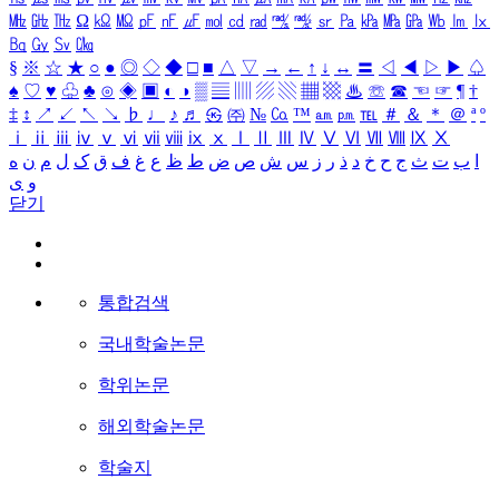
㎒
㎓
㎔
Ω
㏀
㏁
㎊
㎋
㎌
㏖
㏅
㎭
㎮
㎯
㏛
㎩
㎪
㎫
㎬
㏝
㏐
㏓
㏃
㏉
㏜
㏆
§
※
☆
★
○
●
◎
◇
◆
□
■
△
▽
→
←
↑
↓
↔
〓
◁
◀
▷
▶
♤
♠
♡
♥
♧
♣
⊙
◈
▣
◐
◑
▒
▤
▥
▨
▧
▦
▩
♨
☏
☎
☜
☞
¶
†
‡
↕
↗
↙
↖
↘
♭
♩
♪
♬
㉿
㈜
№
㏇
™
㏂
㏘
℡
＃
＆
＊
＠
ª
º
ⅰ
ⅱ
ⅲ
ⅳ
ⅴ
ⅵ
ⅶ
ⅷ
ⅸ
ⅹ
Ⅰ
Ⅱ
Ⅲ
Ⅳ
Ⅴ
Ⅵ
Ⅶ
Ⅷ
Ⅸ
Ⅹ
ا
ب
ت
ث
ج
ح
خ
د
ذ
ر
ز
س
ش
ص
ض
ط
ظ
ع
غ
ف
ق
ک
ل
م
ن
ه
و
ی
닫기
통합검색
국내학술논문
학위논문
해외학술논문
학술지