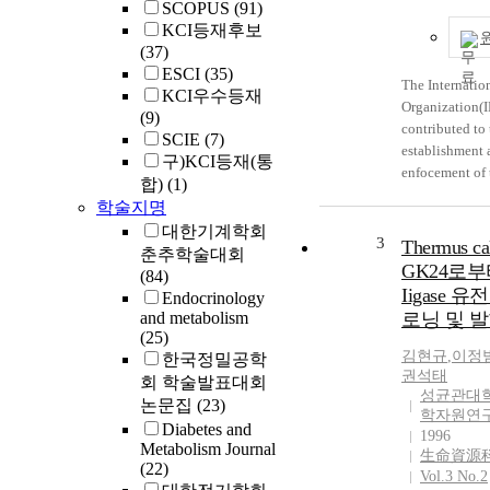
SCOPUS
(91)
KCI등재후보
(37)
ESCI
(35)
The Internatio
KCI우수등재
Organization(I
(9)
contributed to 
SCIE
(7)
establishment 
구)KCI등재(통
enfocement of 
합)
(1)
international s
학술지명
security law b
대한기계학회
many agreemen
3
Thermus ca
춘추학술대회
recommendatio
GK24로부
(84)
social security
Iigase 
Endocrinology
recommendatio
and metabolism
로닝 및 
Philadelphia d
(25)
concerning th
김현규
,
이정
한국정밀공학
security and m
권석태
회 학술발표대회
were the basic 
성균관대
논문집
(23)
international s
학자원연
Diabetes and
security law. I
1996
Metabolism Journal
生命資源
that, the social
(22)
Vol.3 No.2
agreement esta