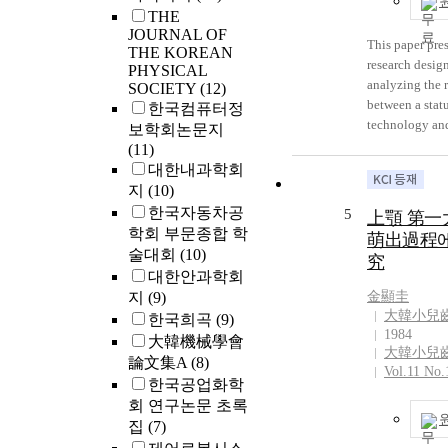
Philadelphia d
expressed. Fo
THE
which is a basi
subcloning an
JOURNAL OF
ILO, was origi
This paper pres
sequencing, res
THE KOREAN
the developmen
research design
PHYSICAL
enzyme sites o
social rights a
analyzing the 
SOCIETY
(12)
were analyzed.
economic sides
between a statu
한국컴퓨터정
human rights. 
technology an
보학회논문지
the social secu
environment. P
(11)
on the ideas of
technology is 
대한내과학회
thought and soc
mixture of aut
지
(10)
Of the social se
flexibility in t
한국자동차공
5
上顎 第一
the Philadelph
Market enviro
학회 부문종합 학
萌出過程에
declaration sug
defined as the
술대회
(10)
究
labor is not a 
of a level of p
대한안과학회
hence, workers
volume and tha
지
(9)
金顯圭
freedom for ex
variety. In this
大韓小兒
한국희곡
(9)
orgnaization. A
research model
1984
大韓機械學會
suggests that t
with a series o
大韓小兒
論文集A
(8)
to achieve the
research hypoth
Vol.11 No.
should be soug
한국공업화학
empirical test.
rights for the 
회 연구논문 초록
tools to measur
respect, and th
research variab
집
(7)
the well being
presented in th