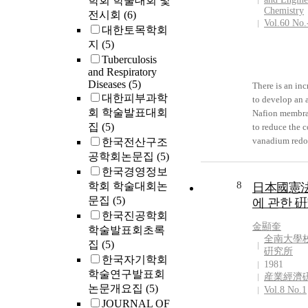
학회 학술대회 및
Chemistry
전시회
(6)
Vol.60 No.
대한토목학회
지
(5)
Tuberculosis
and Respiratory
Diseases
(5)
There is an in
대한피부과학
to develop an a
회 학술발표대회
Nafion membra
집
(5)
to reduce the c
vanadium redo
한국전산구조
batteries. Pore-
공학회논문집
(5)
composite me
한국경영정보
based on Nafio
8
학회 학술대회논
日本國憲法
to reduce the 
문집
(5)
에 관한 
costly material
한국진공학회
chronic proble
金顯奎
학술발표회초록
conductivity a
全南大學
집
(5)
uptake ability
硏究所
한국자기학회
a novel approa
1981
학술연구발표회
産業經濟
enhance the co
논문개요집
(5)
Vol.8 No.1
and water upta
JOURNAL OF
incorporating 