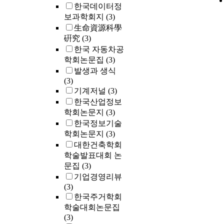
economic freedom. 
한국데이터정
indirect validi
보과학회지
(3)
well accepted 
生命資源科學
to the effect o
硏究
(3)
rights between
한국 자동차공
3. The new ty
학회논문집
(3)
rights is appea
발생과 생식
to conform to 
(3)
Japanese socie
기계저널
(3)
1960s. The ne
human rights i
한국산업정보
privacy rights,
학회논문지
(3)
environment ri
한국정보기술
know rights, w
학회논문지
(3)
derived from t
대한건축학회
pursuit rights,
학술발표대회 논
of Japanese con
문집
(3)
기업경영리뷰
(3)
한국주거학회
학술대회논문집
(3)