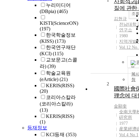
1
사회적 기
10개
누리미디어
질에 관한
(DBpia)
(465)
조
김현규
KISTI(ScienceON)
전남대학
(197)
연구소
한국학술정보
1980
(KISS)
(173)
지역개발
한국연구재단
Vol.12 No.
(KCI)
(115)
교보문고(스콜
라)
(39)
학술교육원
복사
(eArticle)
(21)
청
2
KERIS(RISS)
國際社會
(20)
理念에 대
코리아스칼라
(코리아스칼라)
金顯奎
(13)
全南大學
KERIS(RISS)
硏究所
(1)
1977
등재정보
産業經濟
KCI등재
(353)
Vol.4 No.1