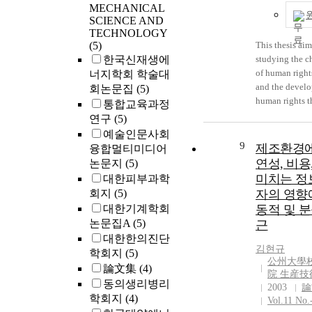
MECHANICAL
carbonate to m
SCIENCE AND
water channel
TECHNOLOGY
morphologies 
(5)
This thesis aim
directly. We pr
한국신재생에
studying the ch
filled type Naf
of human right
너지학회 학술대
composite mem
and the devel
회논문집
(5)
prove the effec
human rights t
통합교육과정
addition. Smal
this purpose, M
연구
(5)
ray scattering 
constitution a
예술인문사회
simulation resu
Japanese const
9
제조환경에
융합멀티미디어
suggested for f
compared, and 
연성, 비용
논문지
(5)
understanding.
development o
미치는 정
대한피부과학
human rights a
회지
(5)
자의 영향
war Ⅱ and the
대한기계학회
동적 및 
rights since t
논문집A
(5)
근
also investigated.
대한한의진단
characteristic
김현규
학회지
(5)
rights clauses 
公州大學
論文集
(4)
Japanese const
院 生産
as follows: 1. Human rights
동의생리병리
2003
論
clauses are bas
학회지
(4)
Vol.11 No.
thought of the 