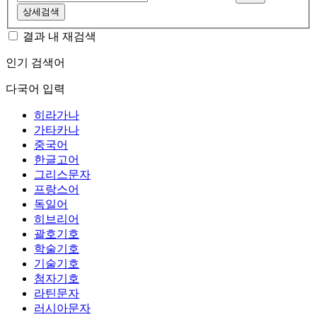
상세검색
결과 내 재검색
인기 검색어
다국어 입력
히라가나
가타카나
중국어
한글고어
그리스문자
프랑스어
독일어
히브리어
괄호기호
학술기호
기술기호
첨자기호
라틴문자
러시아문자