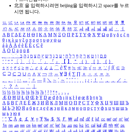
北京 을 입력하시려면
beijing
을 입력하시고 space를 누르
시면 됩니다.
ㅥ
ㅦ
ㅧ
ㅨ
ㅩ
ㅪ
ㅫ
ㅬ
ㅭ
ㅮ
ㅯ
ㅰ
ㅱ
ㅲ
ㅳ
ㅴ
ㅵ
ㅶ
ㅷ
ㅸ
ㅹ
ㅺ
ㅻ
ㅼ
ㅽ
ㅾ
ㅿ
ㆀ
ㆁ
ㆂ
ㆃ
ㆄ
ㆅ
ㆆ
ㆇ
ㆈ
ㆉ
ㆊ
ㆋ
ㆌ
ㆍ
ㆎ
Α
Β
Γ
Δ
Ε
Ζ
Η
Θ
Ι
Κ
Λ
Μ
Ν
Ξ
Ο
Π
Ρ
Σ
Τ
Υ
Φ
Χ
Ψ
Ω
α
β
γ
δ
ε
ζ
η
θ
ι
κ
λ
μ
ν
ξ
ο
π
ρ
σ
τ
υ
φ
χ
ψ
ω
á
à
Á
À
é
è
É
È
ç
Ç
ê
Ä
Ö
Ü
ä
ö
ü
ß
ְ
ֳ
ֲ
ֱ
ָ
ַ
ֵ
ֶ
ִ
ֹ
ּ
ֻ
ׂ
ׁ
ּ
ב
ה
נ
מ
צ
ת
ץ
ש
ד
ג
כ
ע
י
ח
ל
ך
ף
ק
ר
א
ט
ו
ן
ם
פ
‘
’
“
”
〔
〕
〈
〉
「
」
『
』
【
】
＂
（
）
［
］
｛
｝
±
×
÷
≠
≤
≥
∞
∴
♂
♀
∠
⊥
⌒
∂
∇
≡
≒
≪
≫
√
∽
∝
∵
∫
∬
∈
∋
⊆
⊇
⊂
⊃
∪
∩
∧
∨
￢
⇒
⇔
∀
∃
∮
∑
∏
＋
－
＜
＝
＞
、
。
·
‥
…
¨
〃
―
∥
＼
∼
´
～
ˇ
˘
˝
˚
˙
¸
˛
¡
¿
ː
！
＇
，
．
／
：
；
？
＾
＿
｀
｜
½
⅓
⅔
¼
¾
⅛
⅜
⅝
⅞
¹
²
³
⁴
ⁿ
₁
₂
₃
₄
Æ
Ð
Ħ
Ĳ
Ł
Ø
Œ
Þ
Ŧ
Ŋ
æ
đ
ð
ħ
ı
ĳ
ĸ
ŀ
ł
ø
œ
ß
þ
ŧ
ŋ
ŉ
А
Б
В
Г
Д
Е
Ё
Ж
З
И
Й
К
Л
М
Н
О
П
Р
С
Т
У
Ф
Х
Ц
Ч
Ш
Щ
Ъ
Ы
Ь
Э
Ю
Я
а
б
в
г
д
е
ё
ж
з
и
й
к
л
м
н
о
п
р
с
т
у
ф
х
ц
ч
ш
щ
ъ
ы
ь
э
ю
я
′
″
℃
Å
￠
￡
￥
¤
℉
‰
＄
％
Ｆ
￦
㎕
㎖
㎗
ℓ
㎘
㏄
㎣
㎤
㎥
㎦
㎙
㎚
㎛
㎜
㎝
㎞
㎟
㎠
㎡
㎢
㏊
㎍
㎎
㎏
㏏
㎈
㎉
㏈
㎧
㎨
㎰
㎱
㎲
㎳
㎴
㎵
㎶
㎷
㎸
㎹
㎀
㎁
㎂
㎃
㎄
㎺
㎻
㎽
㎾
㎿
㎐
㎑