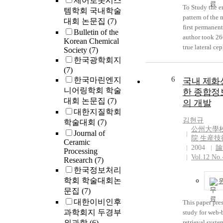
제어로봇시스
economis secur
To Study the e
research frame
템학회 국내학술
equal opportun
pattern of the 
for empirical te
대회 논문집
(7)
people's right 
first permanent
future.
Bulletin of the
security is the
author took 26
Korean Chemical
" freedom from 
true lateral c
Society
(7)
and to a nation,
(Male; 137 cas
한국광학회지
the obligation
129 cases) from
(7)
should be secu
old children a
6
한국마린엔지
국내 제화
combinations o
the vertical c
니어링학회 학술
한 종합정
individual righ
axial change. The
대회 논문집
(7)
의 개발
right. In short,
following resu
대한지질학회
the social secu
obtained: 1. T
김현규
학술대회
(7)
originated from
axial inclinati
公州大學
Journal of
right such as so
maxillary firs
院 生産
Ceramic
molar to the F
2004
論
Processing
increased grad
Vol.12 No.
Research
(7)
age 3 to 7, exc
한국정보처리
in both sexes. 
학회 학술대회논
slight reversal 
문집
(7)
motion at age 6
대한이비인후
This paper pres
distance from t
과학회지 두경부
study for web
the maxillary fi
외과학
(6)
retrieval syste