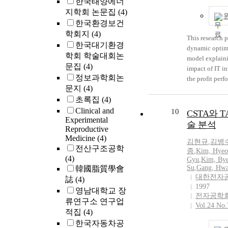
한국태양에너
considering hu
지학회 논문집
(4)
as the above-na
한국환경보건
2. In the presen
학회지
(4)
This research 
constitution, t
한국대기환경
dynamic optim
reservations of
학회 학술대회논
model explain
allowed at all. 3. Any
문집
(4)
impact of IT i
exceptional cl
정보과학회논
the profit per
allowed and th
문지
(4)
within manufa
inspection righ
초록집
(4)
context consist
the courts, whi
structure, qual
Clinical and
strengthening t
10
CSTA와 T
Experimental
flexibility. Thi
protection of 
술 분석
Reproductive
has been initia
4. The span o
Medicine
(4)
raising the qu
rights protecti
김현규
,
김병
전산구조공학
the IT product
enlarged. In ot
종
,
Kim, Hyeo
(4)
Gyu
,
Kim, By
paradox issues
the span of fre
Su
,
Gang, Hwa
韓國脂質學會
different in the
is enlarged and
대한전자
誌
(4)
manufacturing
rights in newl
1997
영남대학교 장
versus service
the other hand
전자공학
류연구소 연구업
dynamic optim
rights theories
Vol.24 No.
model prescrib
적집
(4)
war Ⅱ are thro
interrelations
follwoing maj
한국자동차공