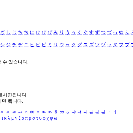
ぎ
し
じ
ち
ぢ
に
ひ
び
ぴ
み
り
う
ぅ
く
ぐ
す
ず
つ
づ
っ
ぬ
ふ
シ
ジ
チ
ヂ
ニ
ヒ
ビ
ピ
ミ
リ
ウ
ゥ
ク
グ
ス
ズ
ツ
ヅ
ッ
ヌ
フ
ブ
할 수 있습니다.
누르시면됩니다.
시면 됩니다.
ㅻ
ㅼ
ㅽ
ㅾ
ㅿ
ㆀ
ㆁ
ㆂ
ㆃ
ㆄ
ㆅ
ㆆ
ㆇ
ㆈ
ㆉ
ㆊ
ㆋ
ㆌ
ㆍ
ㆎ
θ
ι
κ
λ
μ
ν
ξ
ο
π
ρ
σ
τ
υ
φ
χ
ψ
ω