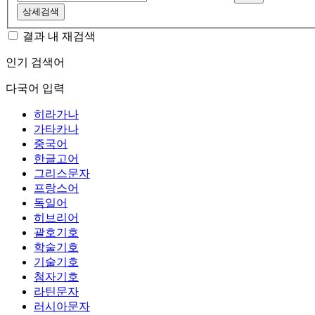
상세검색
결과 내 재검색
인기 검색어
다국어 입력
히라가나
가타카나
중국어
한글고어
그리스문자
프랑스어
독일어
히브리어
괄호기호
학술기호
기술기호
첨자기호
라틴문자
러시아문자