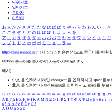
단위기호
일반기호
로마자
아랍어
あ
ぁ
か
が
さ
ざ
た
だ
な
は
ば
ぱ
ま
や
ゃ
ら
わ
ゎ
ん
い
ぃ
き
こ
ご
そ
ぞ
と
ど
の
ほ
ぼ
ぽ
も
よ
ょ
ろ
を
ア
ァ
カ
サ
ザ
タ
ダ
ナ
ハ
バ
パ
マ
ヤ
ャ
ラ
ワ
ヮ
ン
イ
ィ
キ
ギ
ソ
ゾ
ト
ド
ノ
ホ
ボ
ポ
モ
ヨ
ョ
ロ
ヲ
―
http://chineseinput.net/
에서 pinyin(병음)방식으로 중국어를 변환
변환된 중국어를 복사하여 사용하시면 됩니다.
예시)
中文 을 입력하시려면
zhongwen
을 입력하시고 space를
北京 을 입력하시려면
beijing
을 입력하시고 space를 누르
ㅥ
ㅦ
ㅧ
ㅨ
ㅩ
ㅪ
ㅫ
ㅬ
ㅭ
ㅮ
ㅯ
ㅰ
ㅱ
ㅲ
ㅳ
ㅴ
ㅵ
ㅶ
ㅷ
ㅸ
ㅹ
ㅺ
Α
Β
Γ
Δ
Ε
Ζ
Η
Θ
Ι
Κ
Λ
Μ
Ν
Ξ
Ο
Π
Ρ
Σ
Τ
Υ
Φ
Χ
Ψ
Ω
α
β
γ
δ
ε
ζ
η
á
à
Á
À
é
è
É
È
ç
Ç
ê
Ä
Ö
Ü
ä
ö
ü
ß