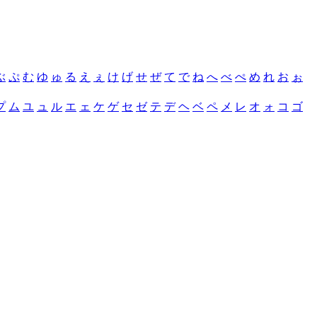
ぶ
ぷ
む
ゆ
ゅ
る
え
ぇ
け
げ
せ
ぜ
て
で
ね
へ
べ
ぺ
め
れ
お
ぉ
プ
ム
ユ
ュ
ル
エ
ェ
ケ
ゲ
セ
ゼ
テ
デ
ヘ
ベ
ペ
メ
レ
オ
ォ
コ
ゴ