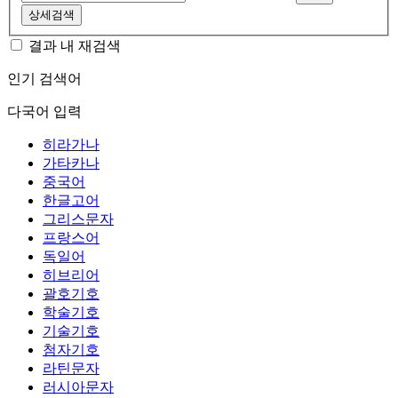
상세검색
결과 내 재검색
인기 검색어
다국어 입력
히라가나
가타카나
중국어
한글고어
그리스문자
프랑스어
독일어
히브리어
괄호기호
학술기호
기술기호
첨자기호
라틴문자
러시아문자