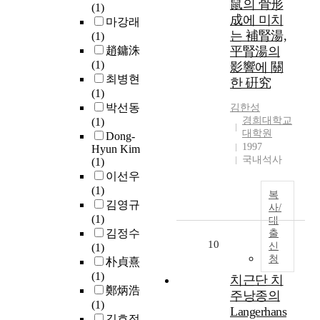
鼠의 骨形
l
왜
e
(1)
간
m
t
成에 미치
곡
s
마강래
계
e
e
영
n
는 補腎湯,
(1)
업
n
r
향
o
趙鏞洙
平腎湯의
무
t
n
이
w
(1)
影響에 關
시
o
a
크
o
최병현
한 硏究
스
n
t
게
c
(1)
템
m
i
나
c
박선동
김한성
은
e
o
타
u
경희대학교
(1)
위
c
n
나
대학원
p
Dong-
와
h
o
1997
는
i
Hyun Kim
같
a
국내석사
f
(1)
저
e
은
n
p
이선우
속
s
추
i
a
(1)
에
a
복
세
c
r
김영규
서
g
사/
에
a
t
(1)
위
r
대
맞
l
i
김정수
치
출
e
추
p
10
c
신
(1)
추
a
어
r
청
l
朴貞熹
정
t
업
o
e
(1)
성
p
치근단 치
무
p
s
鄭炳浩
능
a
주낭종의
시
e
i
(1)
이
r
Langerhans
스
r
n
김호정
떨
t