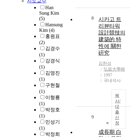
지도교수
을
a
u
전
i
Han
지
t
i
압
b
Sung Kim
원
e
s
과
u
8
(5)
시카고 트
하
t
i
실
t
Hansung
리뷴타워
도
h
t
제
i
Kim
(4)
록
設計競技의
e
i
출
o
홍원표
꾸
e
建築的 特
o
력
n
(2)
준
f
性에 關한
n
전
o
김경수
히
f
硏究
o
압
f
(1)
변
e
f
의
a
강경식
화
c
김한성
t
오
p
(1)
하
t
弘益大學校
h
차
a
김영진
고
o
1997
e
가
r
(1)
국내석사
있
f
u
크
t
구현철
다
h
s
게
m
(1)
.
e
a
복
나
e
이형룡
한
a
사/
g
타
n
(1)
편
t
대
e
난
t
박정호
,
t
출
a
다
h
(1)
9
A
신
r
n
.
o
민성기
청
사
e
d
전
u
(1)
의
a
成長期 白
a
압
s
박정희
기
t