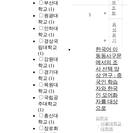
용
부산대
색
넷
이
조
학교
(1)
을
회
제
5
원광대
활
한
학교
(1)
용
음
되
인하대
한
성
는
학교
(1)
모
듣
응
바
기
경상국
용
일
립대학교
한국어 이
분
환
(1)
동동사구문
야
경
강원대
에
에서의 조
도
학교
(1)
대
사 선택 양
폭
경기대
해
상 연구 : 중
발
학교
(1)
벡
국인 학습
적
목원대
터
자와 한국
으
학교
(1)
제
로
인 모어화
어
국립공
성
자를 대상
를
주대학교
장
으로
수
(1)
하
행
총신대
였
김한성
하
학교
(1)
다
서울대학교
기
장로회
대학원
.
위