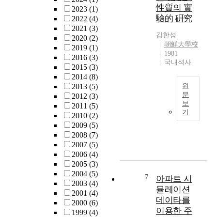
t
스
性質의 實
2023
(1)
지
u
제
驗的 硏究
2022
(4)
는
d
어
2021
(3)
장
y
기
김한성
2020
(2)
치
i
법
朝鮮大學校
2019
(1)
가
s
이
1981
2016
(3)
보
t
국내석사
연
2015
(3)
편
o
구
2014
(8)
화
e
되
2013
(5)
원
되
x
어
문
2012
(3)
었
p
왔
보
2011
(5)
으
T
l
다
기
2010
(2)
며
h
o
.
2009
(5)
,
e
r
영
2008
(7)
이
p
e
속
2007
(5)
로
u
t
및
2006
(4)
인
r
h
저
2005
(3)
해
p
e
속
2004
(5)
기
o
7
아파트 시
d
운
2003
(4)
존
s
e
뮬레이션
전
2001
(4)
프
e
g
영
데이타를
2000
(6)
로
o
r
역
이용한 주
1999
(4)
그
f
e