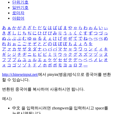
단위기호
일반기호
로마자
아랍어
あ
ぁ
か
が
さ
ざ
た
だ
な
は
ば
ぱ
ま
や
ゃ
ら
わ
ゎ
ん
い
ぃ
き
ぎ
し
じ
ち
ぢ
に
ひ
び
ぴ
み
り
う
ぅ
く
ぐ
す
ず
つ
づ
っ
ぬ
ふ
ぶ
ぷ
む
ゆ
ゅ
る
え
ぇ
け
げ
せ
ぜ
て
で
ね
へ
べ
ぺ
め
れ
お
ぉ
こ
ご
そ
ぞ
と
ど
の
ほ
ぼ
ぽ
も
よ
ょ
ろ
を
ア
ァ
カ
サ
ザ
タ
ダ
ナ
ハ
バ
パ
マ
ヤ
ャ
ラ
ワ
ヮ
ン
イ
ィ
キ
ギ
シ
ジ
チ
ヂ
ニ
ヒ
ビ
ピ
ミ
リ
ウ
ゥ
ク
グ
ス
ズ
ツ
ヅ
ッ
ヌ
フ
ブ
プ
ム
ユ
ュ
ル
エ
ェ
ケ
ゲ
セ
ゼ
テ
デ
ヘ
ベ
ペ
メ
レ
オ
ォ
コ
ゴ
ソ
ゾ
ト
ド
ノ
ホ
ボ
ポ
モ
ヨ
ョ
ロ
ヲ
―
http://chineseinput.net/
에서 pinyin(병음)방식으로 중국어를 변환
할 수 있습니다.
변환된 중국어를 복사하여 사용하시면 됩니다.
예시)
中文 을 입력하시려면
zhongwen
을 입력하시고 space를
누르시면됩니다.