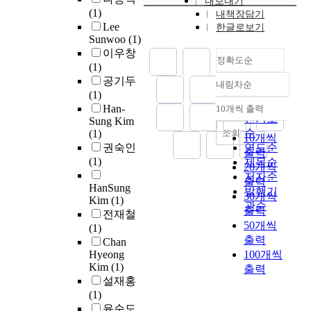
a
내보내기
t
e
까
h
(1)
시
내책장담기
s
i
o
지
e
Lee
한글로보기
스
e
o
f
I
v
Sunwoo
(1)
템
a
n
t
/
a
이우창
사
l
정확도순
s
h
F
r
(1)
용
l
.
i
제
i
공기두
자
a
내림차순
정확도
L
s
어
o
(1)
는
y
e
s
순
로
u
Han-
10개씩 출력
여
s
내림차순
a
t
인기도
가
s
Sung Kim
전
a
r
u
속
순
m
조회
(1)
10개씩
히
n
n
d
한
e
권숙인
연도순
출력
특
d
e
y
다
d
(1)
제목순
20개씩
정
n
r
w
.
i
저자순
운
출력
i
s
a
HanSung
정
a
발행기
영
c
30개씩
Kim
(1)
’
s
격
h
관순
체
k
출력
전재철
s
t
속
a
제
e
50개씩
(1)
e
o
도
v
와
l
출력
Chan
l
o
의
e
개
-
Hyeong
100개씩
e
b
1
b
인
c
Kim
(1)
출력
c
s
0
e
용
h
설재홍
t
e
%
e
컴
r
(1)
i
r
이
n
퓨
o
윤순도
o
v