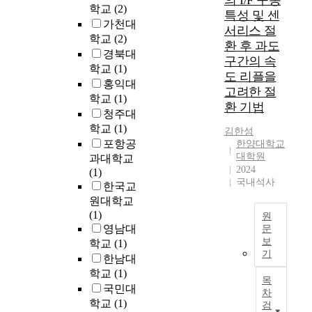
의 I/F 구동
으
학교
(2)
특성 및 센
로
가천대
서리스 절
증
학교
(2)
환 후 과도
가
경북대
하
구간의 속
학교
(1)
였
도 리플을
홍익대
다
고려한 절
학교
(1)
.
환 기법
청주대
또
학교
(1)
한
김한성
모
포항공
한양대학교
바
대학원
과대학교
2024
일
(1)
국내석사
장
한국교
치
원대학교
의
(1)
원
등
영남대
문
장
보
학교
(1)
위
과
기
한남대
치
함
학교
(1)
센
목
께
국민대
서
차
인
사
학교
(1)
검
터