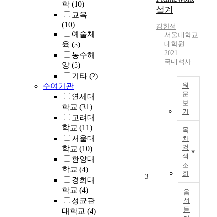
학
(10)
설계
교육
(10)
김한성
예술체
서울대학교
육
(3)
대학원
2021
농수해
국내석사
양
(3)
기타
(2)
수여기관
원
문
연세대
보
학교
(31)
지
기
난
고려대
2
학교
(11)
목
0
서울대
차
여
검
학교
(10)
년
색
한양대
간
조
학교
(4)
회
인
3
경희대
터
학교
(4)
음
넷
성균관
성
인
듣
대학교
(4)
프