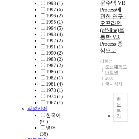
에
문주택 VR
1998
(1)
램
t
e
서
Process에
1997
(6)
이
h
o
는
1996
(2)
관한 연구 :
나
i
f
인
1995
(1)
서
오프라인
s
C
버
1994
(5)
비
s
(off-line)을
h
터
1993
(4)
스
t
통한 VR
i
비
1992
(2)
들
u
Process 중
n
선
1991
(1)
은
d
e
심으로
형
1990
(2)
사
y
s
성
1988
(2)
용
w
김한성
e
에
1987
(2)
자
a
조선대학교
l
의
1986
(1)
편
s
대학원
e
한
1982
(1)
의
2001
t
a
전
1981
(4)
국내석사
를
o
r
압
1978
(1)
위
i
n
왜
1974
(1)
하
n
원
e
곡
1967
(1)
여
v
문
r
으
작성언어
모
e
보
s
로
D
한국어
바
s
기
’
인
i
(91)
일
t
a
해
s
영어
환
i
c
지
t
(36)
경
g
q
령
r