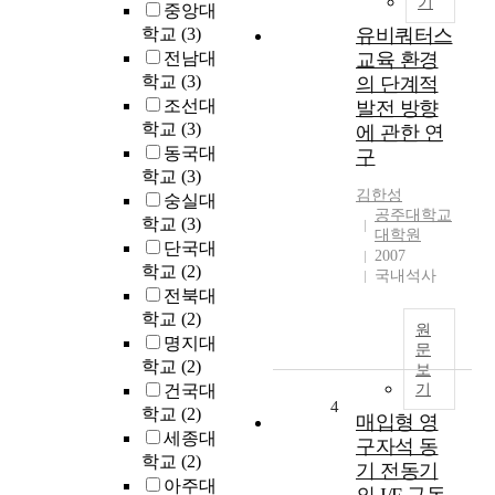
기
중앙대
라
학교
(3)
유비쿼터스
의
전남대
교육 환경
발
전
학교
(3)
의 단계적
으
조선대
발전 방향
로
학교
(3)
에 관한 연
인
동국대
구
터
학교
(3)
넷
김한성
숭실대
을
공주대학교
학교
(3)
이
대학원
단국대
2007
용
학교
(2)
국내석사
한
전북대
서
학교
(2)
비
원
명지대
스
문
학교
(2)
는
보
기
건국대
기
4
하
학교
(2)
매입형 영
급
세종대
구자석 동
수
학교
(2)
기 전동기
적
아주대