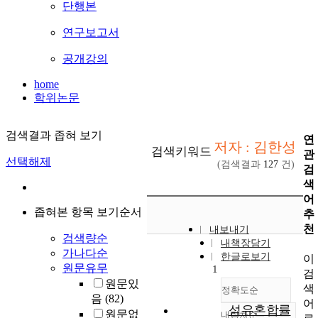
단행본
연구보고서
공개강의
home
학위논문
검색결과 좁혀 보기
연
저자 : 김한성
검색키워드
관
선택해제
(검색결과
127
건)
검
색
어
좁혀본 항목 보기순서
추
천
내보내기
검색량순
내책장담기
가나다순
한글로보기
이
원문유무
1
검
원문있
색
정확도순
음
(82)
어
섬유혼합률
원문없
내림차순