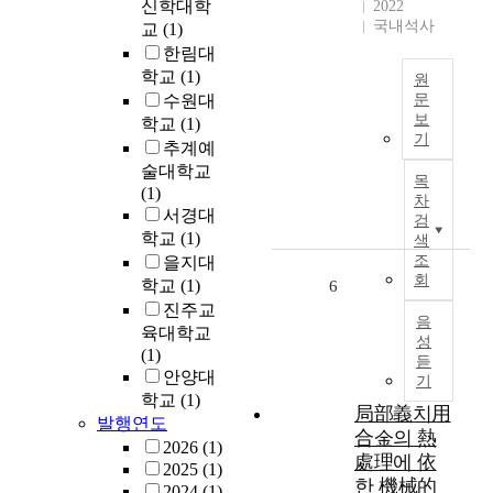
신학대학
2022
모
해
국내석사
교
(1)
바
위
한림대
일
치
환
학교
(1)
원
센
경
수원대
문
서
의
보
학교
(1)
T
없
기
성
추계예
h
이
장
술대학교
e
위
목
으
(1)
p
치
차
로
서경대
u
와
검
다
학교
(1)
r
속
색
양
p
조
을지대
도
한
회
o
를
학교
(1)
6
운
s
추
진주교
영
음
e
정
육대학교
체
성
o
할
(1)
제
듣
f
수
안양대
기
와
t
있
학교
(1)
해
局部義치用
h
는
발행연도
상
合金의 熱
i
센
2026
(1)
도
s
處理에 依
서
2025
(1)
를
s
리
한 機械的
2024
(1)
가