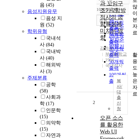
로
정확도
과 꼬임구
음
(45)
많
순
10개씩 출력
조가 2합방
음성지원유무
내림차순
이
인기도
적사의 굽
음성 지
본
순
조회
10개씩
힘특성에
원
(52)
자
연도순
출력
미치는 영
학위유형
료
제목순
20개씩
향
국내석
저자순
출력
사
(84)
발행기
김한성
30개씩
국내박
관순
부산대학교
활
출력
사
(40)
1994
용
50개씩
해외박
국내석사
도
출력
사
(3)
높
100개씩
주제분류
은
출력
복
공학
사/
자
(58)
대
료
사회과
출
2
학
(17)
신
청
인문학
(15)
오픈 소스
의약학
를 활용한
(15)
Web UI
자연과
Framework