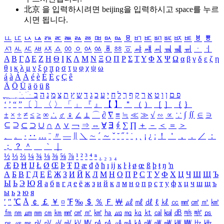
北京 을 입력하시려면
beijing
을 입력하시고 space를 누르
시면 됩니다.
ㅥ
ㅦ
ㅧ
ㅨ
ㅩ
ㅪ
ㅫ
ㅬ
ㅭ
ㅮ
ㅯ
ㅰ
ㅱ
ㅲ
ㅳ
ㅴ
ㅵ
ㅶ
ㅷ
ㅸ
ㅹ
ㅺ
ㅻ
ㅼ
ㅽ
ㅾ
ㅿ
ㆀ
ㆁ
ㆂ
ㆃ
ㆄ
ㆅ
ㆆ
ㆇ
ㆈ
ㆉ
ㆊ
ㆋ
ㆌ
ㆍ
ㆎ
Α
Β
Γ
Δ
Ε
Ζ
Η
Θ
Ι
Κ
Λ
Μ
Ν
Ξ
Ο
Π
Ρ
Σ
Τ
Υ
Φ
Χ
Ψ
Ω
α
β
γ
δ
ε
ζ
η
θ
ι
κ
λ
μ
ν
ξ
ο
π
ρ
σ
τ
υ
φ
χ
ψ
ω
á
à
Á
À
é
è
É
È
ç
Ç
ê
Ä
Ö
Ü
ä
ö
ü
ß
ְ
ֳ
ֲ
ֱ
ָ
ַ
ֵ
ֶ
ִ
ֹ
ּ
ֻ
ׂ
ׁ
ּ
ב
ה
נ
מ
צ
ת
ץ
ש
ד
ג
כ
ע
י
ח
ל
ך
ף
ק
ר
א
ט
ו
ן
ם
פ
‘
’
“
”
〔
〕
〈
〉
「
」
『
』
【
】
＂
（
）
［
］
｛
｝
±
×
÷
≠
≤
≥
∞
∴
♂
♀
∠
⊥
⌒
∂
∇
≡
≒
≪
≫
√
∽
∝
∵
∫
∬
∈
∋
⊆
⊇
⊂
⊃
∪
∩
∧
∨
￢
⇒
⇔
∀
∃
∮
∑
∏
＋
－
＜
＝
＞
、
。
·
‥
…
¨
〃
―
∥
＼
∼
´
～
ˇ
˘
˝
˚
˙
¸
˛
¡
¿
ː
！
＇
，
．
／
：
；
？
＾
＿
｀
｜
½
⅓
⅔
¼
¾
⅛
⅜
⅝
⅞
¹
²
³
⁴
ⁿ
₁
₂
₃
₄
Æ
Ð
Ħ
Ĳ
Ł
Ø
Œ
Þ
Ŧ
Ŋ
æ
đ
ð
ħ
ı
ĳ
ĸ
ŀ
ł
ø
œ
ß
þ
ŧ
ŋ
ŉ
А
Б
В
Г
Д
Е
Ё
Ж
З
И
Й
К
Л
М
Н
О
П
Р
С
Т
У
Ф
Х
Ц
Ч
Ш
Щ
Ъ
Ы
Ь
Э
Ю
Я
а
б
в
г
д
е
ё
ж
з
и
й
к
л
м
н
о
п
р
с
т
у
ф
х
ц
ч
ш
щ
ъ
ы
ь
э
ю
я
′
″
℃
Å
￠
￡
￥
¤
℉
‰
＄
％
Ｆ
￦
㎕
㎖
㎗
ℓ
㎘
㏄
㎣
㎤
㎥
㎦
㎙
㎚
㎛
㎜
㎝
㎞
㎟
㎠
㎡
㎢
㏊
㎍
㎎
㎏
㏏
㎈
㎉
㏈
㎧
㎨
㎰
㎱
㎲
㎳
㎴
㎵
㎶
㎷
㎸
㎹
㎀
㎁
㎂
㎃
㎄
㎺
㎻
㎽
㎾
㎿
㎐
㎑