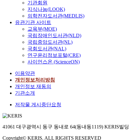
해
v
기관회원
v
o
보
s
야
a
지식나눔(LOOK)
e
n
의
e
한
b
의학전자도서관(MEDLIS)
r
o
정
s
다
l
유관기관 사이트
b
f
확
i
.
e
교육부(MOE)
c
L
도
n
이
p
o
a
국립장애인도서관(NLD)
가
t
에
a
n
n
국립중앙도서관(NL)
상
h
본
r
s
g
대
국회도서관(NAL)
e
연
t
t
e
적
p
연구윤리정보포털(CRE)
구
i
r
r
으
r
사이언스온 (ScienceON)
에
a
u
h
로
o
서
l
c
a
이용약관
높
c
는
d
t
n
다
개인정보처리방침
e
A
e
i
s
고
s
개인정보 재동의
사
n
o
c
판
s
기관소개
의
t
n
e
단
o
기
u
s
l
저작물 게시중단요청
하
f
간
r
w
l
여
d
계
e
e
s
I
i
업
a
r
i
/
s
무
41061 대구광역시 동구 동내로 64(동내동1119) KERIS빌딩
l
e
n
F
t
시
l
e
t
제
r
Copyright© KERIS. ALL RIGHTS RESERVED
스
o