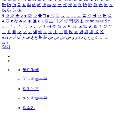
㎒
㎓
㎔
Ω
㏀
㏁
㎊
㎋
㎌
㏖
㏅
㎭
㎮
㎯
㏛
㎩
㎪
㎫
㎬
㏝
㏐
㏓
㏃
㏉
㏜
㏆
§
※
☆
★
○
●
◎
◇
◆
□
■
△
▽
→
←
↑
↓
↔
〓
◁
◀
▷
▶
♤
♠
♡
♥
♧
♣
⊙
◈
▣
◐
◑
▒
▤
▥
▨
▧
▦
▩
♨
☏
☎
☜
☞
¶
†
‡
↕
↗
↙
↖
↘
♭
♩
♪
♬
㉿
㈜
№
㏇
™
㏂
㏘
℡
＃
＆
＊
＠
ª
º
ⅰ
ⅱ
ⅲ
ⅳ
ⅴ
ⅵ
ⅶ
ⅷ
ⅸ
ⅹ
Ⅰ
Ⅱ
Ⅲ
Ⅳ
Ⅴ
Ⅵ
Ⅶ
Ⅷ
Ⅸ
Ⅹ
ا
ب
ت
ث
ج
ح
خ
د
ذ
ر
ز
س
ش
ص
ض
ط
ظ
ع
غ
ف
ق
ک
ل
م
ن
ه
و
ی
닫기
통합검색
국내학술논문
학위논문
해외학술논문
학술지