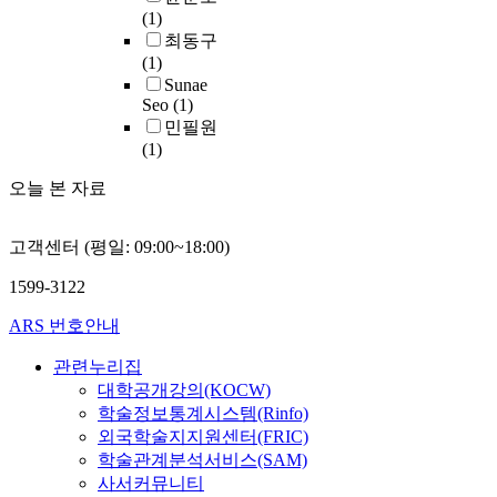
상
u
터
m
(1)
n
e
에
s
(
i
최동구
o
t
도
e
P
u
(1)
f
h
달
d
e
m
Sunae
m
e
하
f
r
b
Seo
(1)
a
h
면
o
s
a
민필원
r
i
센
r
o
s
(1)
k
s
서
P
n
e
e
t
리
R
오늘 본 자료
a
a
r
o
스
o
l
l
s
l
기
f
C
l
i
o
고객센터 (평일: 09:00~18:00)
법
a
o
o
n
g
을
p
m
y
1599-3122
l
i
통
a
p
s
o
c
해
r
u
ARS 번호안내
.
c
a
얻
t
t
T
o
l
은
m
관련누리집
e
w
m
t
회
e
대학공개강의(KOCW)
r
o
o
e
전
n
학술정보통계시스템(Rinfo)
)
r
t
r
자
t
를
외국학술지지원센터(FRIC)
e
i
a
위
h
사
m
학술관계분석서비스(SAM)
v
t
치
o
용
o
사서커뮤니티
e
i
정
u