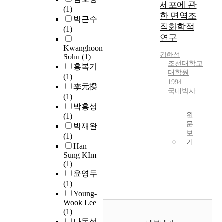
세포에 관
템
t
l
(1)
어
o
을
i
한 면역조
o
박근수
지
f
인
e
직화학적
c
(1)
는
r
터
s
연구
o
모
e
넷
o
Kwanghoon
m
델
s
환
f
김한성
Sohn
(1)
o
기
i
경
조선대학교
c
홍복기
t
반
d
대학원
기
o
(1)
i
센
e
1994
반
b
李元揆
v
서
n
국내박사
으
a
(1)
e
리
t
로
l
박홍성
v
스
i
전
t
원
(1)
e
특
a
환
-
문
박재완
r
성
l
하
보
c
(1)
b
T
을
c
기
여
h
Han
c
h
고
u
제
r
Sung KIm
o
e
려
l
공
o
(1)
n
p
하
t
하
m
윤영두
s
u
여
u
고
i
(1)
t
r
특
r
있
u
Young-
r
p
정
e
Wook Lee
지
m
u
o
속
.
(1)
만
b
c
s
도
T
나동석
,