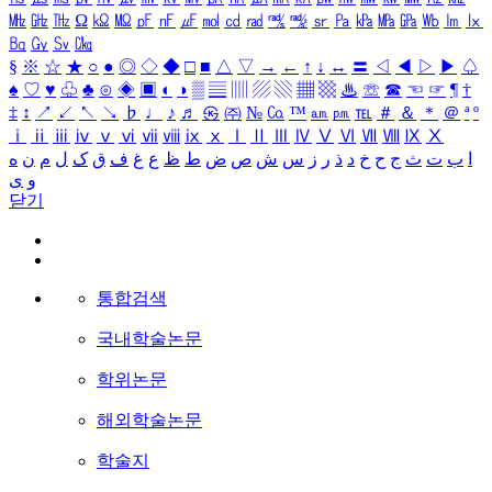
㎒
㎓
㎔
Ω
㏀
㏁
㎊
㎋
㎌
㏖
㏅
㎭
㎮
㎯
㏛
㎩
㎪
㎫
㎬
㏝
㏐
㏓
㏃
㏉
㏜
㏆
§
※
☆
★
○
●
◎
◇
◆
□
■
△
▽
→
←
↑
↓
↔
〓
◁
◀
▷
▶
♤
♠
♡
♥
♧
♣
⊙
◈
▣
◐
◑
▒
▤
▥
▨
▧
▦
▩
♨
☏
☎
☜
☞
¶
†
‡
↕
↗
↙
↖
↘
♭
♩
♪
♬
㉿
㈜
№
㏇
™
㏂
㏘
℡
＃
＆
＊
＠
ª
º
ⅰ
ⅱ
ⅲ
ⅳ
ⅴ
ⅵ
ⅶ
ⅷ
ⅸ
ⅹ
Ⅰ
Ⅱ
Ⅲ
Ⅳ
Ⅴ
Ⅵ
Ⅶ
Ⅷ
Ⅸ
Ⅹ
ا
ب
ت
ث
ج
ح
خ
د
ذ
ر
ز
س
ش
ص
ض
ط
ظ
ع
غ
ف
ق
ک
ل
م
ن
ه
و
ی
닫기
통합검색
국내학술논문
학위논문
해외학술논문
학술지