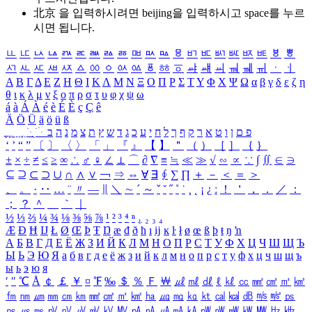
北京 을 입력하시려면
beijing
을 입력하시고 space를 누르
시면 됩니다.
ㅥ
ㅦ
ㅧ
ㅨ
ㅩ
ㅪ
ㅫ
ㅬ
ㅭ
ㅮ
ㅯ
ㅰ
ㅱ
ㅲ
ㅳ
ㅴ
ㅵ
ㅶ
ㅷ
ㅸ
ㅹ
ㅺ
ㅻ
ㅼ
ㅽ
ㅾ
ㅿ
ㆀ
ㆁ
ㆂ
ㆃ
ㆄ
ㆅ
ㆆ
ㆇ
ㆈ
ㆉ
ㆊ
ㆋ
ㆌ
ㆍ
ㆎ
Α
Β
Γ
Δ
Ε
Ζ
Η
Θ
Ι
Κ
Λ
Μ
Ν
Ξ
Ο
Π
Ρ
Σ
Τ
Υ
Φ
Χ
Ψ
Ω
α
β
γ
δ
ε
ζ
η
θ
ι
κ
λ
μ
ν
ξ
ο
π
ρ
σ
τ
υ
φ
χ
ψ
ω
á
à
Á
À
é
è
É
È
ç
Ç
ê
Ä
Ö
Ü
ä
ö
ü
ß
ְ
ֳ
ֲ
ֱ
ָ
ַ
ֵ
ֶ
ִ
ֹ
ּ
ֻ
ׂ
ׁ
ּ
ב
ה
נ
מ
צ
ת
ץ
ש
ד
ג
כ
ע
י
ח
ל
ך
ף
ק
ר
א
ט
ו
ן
ם
פ
‘
’
“
”
〔
〕
〈
〉
「
」
『
』
【
】
＂
（
）
［
］
｛
｝
±
×
÷
≠
≤
≥
∞
∴
♂
♀
∠
⊥
⌒
∂
∇
≡
≒
≪
≫
√
∽
∝
∵
∫
∬
∈
∋
⊆
⊇
⊂
⊃
∪
∩
∧
∨
￢
⇒
⇔
∀
∃
∮
∑
∏
＋
－
＜
＝
＞
、
。
·
‥
…
¨
〃
―
∥
＼
∼
´
～
ˇ
˘
˝
˚
˙
¸
˛
¡
¿
ː
！
＇
，
．
／
：
；
？
＾
＿
｀
｜
½
⅓
⅔
¼
¾
⅛
⅜
⅝
⅞
¹
²
³
⁴
ⁿ
₁
₂
₃
₄
Æ
Ð
Ħ
Ĳ
Ł
Ø
Œ
Þ
Ŧ
Ŋ
æ
đ
ð
ħ
ı
ĳ
ĸ
ŀ
ł
ø
œ
ß
þ
ŧ
ŋ
ŉ
А
Б
В
Г
Д
Е
Ё
Ж
З
И
Й
К
Л
М
Н
О
П
Р
С
Т
У
Ф
Х
Ц
Ч
Ш
Щ
Ъ
Ы
Ь
Э
Ю
Я
а
б
в
г
д
е
ё
ж
з
и
й
к
л
м
н
о
п
р
с
т
у
ф
х
ц
ч
ш
щ
ъ
ы
ь
э
ю
я
′
″
℃
Å
￠
￡
￥
¤
℉
‰
＄
％
Ｆ
￦
㎕
㎖
㎗
ℓ
㎘
㏄
㎣
㎤
㎥
㎦
㎙
㎚
㎛
㎜
㎝
㎞
㎟
㎠
㎡
㎢
㏊
㎍
㎎
㎏
㏏
㎈
㎉
㏈
㎧
㎨
㎰
㎱
㎲
㎳
㎴
㎵
㎶
㎷
㎸
㎹
㎀
㎁
㎂
㎃
㎄
㎺
㎻
㎽
㎾
㎿
㎐
㎑