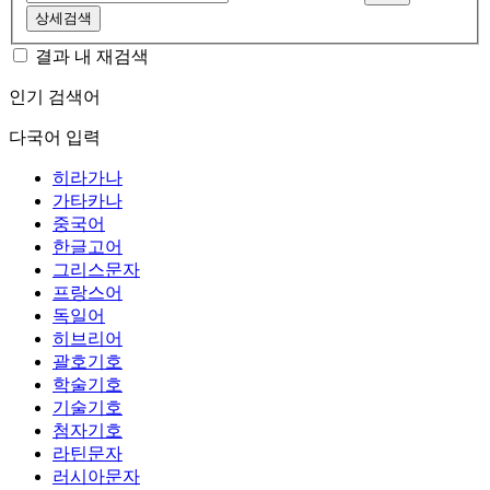
상세검색
결과 내 재검색
인기 검색어
다국어 입력
히라가나
가타카나
중국어
한글고어
그리스문자
프랑스어
독일어
히브리어
괄호기호
학술기호
기술기호
첨자기호
라틴문자
러시아문자