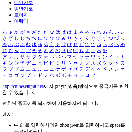
단위기호
일반기호
로마자
아랍어
あ
ぁ
か
が
さ
ざ
た
だ
な
は
ば
ぱ
ま
や
ゃ
ら
わ
ゎ
ん
い
ぃ
き
ぎ
し
じ
ち
ぢ
に
ひ
び
ぴ
み
り
う
ぅ
く
ぐ
す
ず
つ
づ
っ
ぬ
ふ
ぶ
ぷ
む
ゆ
ゅ
る
え
ぇ
け
げ
せ
ぜ
て
で
ね
へ
べ
ぺ
め
れ
お
ぉ
こ
ご
そ
ぞ
と
ど
の
ほ
ぼ
ぽ
も
よ
ょ
ろ
を
ア
ァ
カ
サ
ザ
タ
ダ
ナ
ハ
バ
パ
マ
ヤ
ャ
ラ
ワ
ヮ
ン
イ
ィ
キ
ギ
シ
ジ
チ
ヂ
ニ
ヒ
ビ
ピ
ミ
リ
ウ
ゥ
ク
グ
ス
ズ
ツ
ヅ
ッ
ヌ
フ
ブ
プ
ム
ユ
ュ
ル
エ
ェ
ケ
ゲ
セ
ゼ
テ
デ
ヘ
ベ
ペ
メ
レ
オ
ォ
コ
ゴ
ソ
ゾ
ト
ド
ノ
ホ
ボ
ポ
モ
ヨ
ョ
ロ
ヲ
―
http://chineseinput.net/
에서 pinyin(병음)방식으로 중국어를 변환
할 수 있습니다.
변환된 중국어를 복사하여 사용하시면 됩니다.
예시)
中文 을 입력하시려면
zhongwen
을 입력하시고 space를
누르시면됩니다.