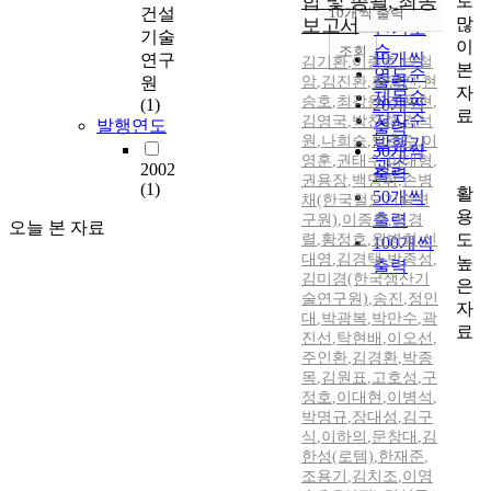
합 및 총괄, 최종
로
순
건설
10개씩 출력
내림차순
많
보고서
인기도
기술
이
순
조회
10개씩
연구
김기환
,
이종호
,
박철
본
연도순
출력
원
암
,
김진환
,
황영진
,
현
자
제목순
승호
,
최강윤
,
조용현
,
(1)
20개씩
료
저자순
김영국
,
박찬경
,
김석
발행연도
출력
원
,
나희승
,
박춘수
,
이
발행기
30개씩
영훈
,
권태수
,
이태형
,
관순
2002
출력
권용장
,
백명휘
,
손병
(1)
활
50개씩
채(한국철도기술연
용
출력
구원)
,
이종호
,
정경
오늘 본 자료
도
렬
,
황정호
,
원병희
,
신
100개씩
대영
,
김경택
,
박종성
,
높
출력
김미경(한국생산기
은
술연구원)
,
송진
,
정인
자
대
,
박광복
,
박만수
,
곽
료
진선
,
탁현배
,
이오선
,
주인환
,
김경환
,
박종
목
,
김원표
,
고호성
,
구
정호
,
이대현
,
이병석
,
박명규
,
장대성
,
김구
식
,
이하의
,
문창대
,
김
한성(로템)
,
한재준
,
조용기
,
김치조
,
이영