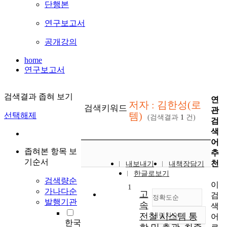
단행본
연구보고서
공개강의
home
연구보고서
검색결과 좁혀 보기
연
저자 : 김한성(로
검색키워드
관
템)
선택해제
(검색결과
1
건)
검
색
어
좁혀본 항목 보
추
기순서
천
내보내기
내책장담기
한글로보기
검색량순
이
1
가나다순
고
검
정확도순
발행기관
속
색
전철 시스템 통
내림차순
어
정확도
한국