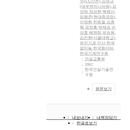
수(LG산전)
,
김성규
(대우엔지니어링)
,
김
성락
,
정성현
,
백병산
,
임형준(현대중공업)
,
이영환
,
한동철
,
김종
혁
,
공정흥
,
박제승
,
손
상호
,
배재랑
,
유승용
,
김진현(서울대학교)
,
유진기공
,
인산
,
한국
알미늄
,
한국화이바
,
한국기계연구원
건설교통부
2002
한국건설기술연
구원
원문보기
내보내기
내책장담기
한글로보기