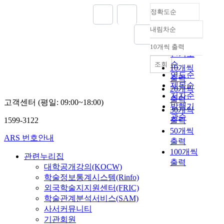
정확도순
내림차순
정확도
순
10개씩 출력
내림차순
인기도
순
조회
10개씩
연도순
출력
제목순
20개씩
저자순
출력
고객센터 (평일: 09:00~18:00)
발행기
30개씩
관순
1599-3122
출력
50개씩
ARS 번호안내
출력
100개씩
관련누리집
출력
대학공개강의(KOCW)
학술정보통계시스템(Rinfo)
외국학술지지원센터(FRIC)
학술관계분석서비스(SAM)
사서커뮤니티
기관회원