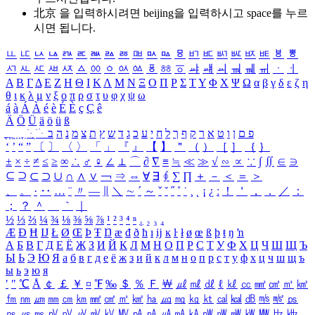
北京 을 입력하시려면
beijing
을 입력하시고 space를 누르
시면 됩니다.
ㅥ
ㅦ
ㅧ
ㅨ
ㅩ
ㅪ
ㅫ
ㅬ
ㅭ
ㅮ
ㅯ
ㅰ
ㅱ
ㅲ
ㅳ
ㅴ
ㅵ
ㅶ
ㅷ
ㅸ
ㅹ
ㅺ
ㅻ
ㅼ
ㅽ
ㅾ
ㅿ
ㆀ
ㆁ
ㆂ
ㆃ
ㆄ
ㆅ
ㆆ
ㆇ
ㆈ
ㆉ
ㆊ
ㆋ
ㆌ
ㆍ
ㆎ
Α
Β
Γ
Δ
Ε
Ζ
Η
Θ
Ι
Κ
Λ
Μ
Ν
Ξ
Ο
Π
Ρ
Σ
Τ
Υ
Φ
Χ
Ψ
Ω
α
β
γ
δ
ε
ζ
η
θ
ι
κ
λ
μ
ν
ξ
ο
π
ρ
σ
τ
υ
φ
χ
ψ
ω
á
à
Á
À
é
è
É
È
ç
Ç
ê
Ä
Ö
Ü
ä
ö
ü
ß
ְ
ֳ
ֲ
ֱ
ָ
ַ
ֵ
ֶ
ִ
ֹ
ּ
ֻ
ׂ
ׁ
ּ
ב
ה
נ
מ
צ
ת
ץ
ש
ד
ג
כ
ע
י
ח
ל
ך
ף
ק
ר
א
ט
ו
ן
ם
פ
‘
’
“
”
〔
〕
〈
〉
「
」
『
』
【
】
＂
（
）
［
］
｛
｝
±
×
÷
≠
≤
≥
∞
∴
♂
♀
∠
⊥
⌒
∂
∇
≡
≒
≪
≫
√
∽
∝
∵
∫
∬
∈
∋
⊆
⊇
⊂
⊃
∪
∩
∧
∨
￢
⇒
⇔
∀
∃
∮
∑
∏
＋
－
＜
＝
＞
、
。
·
‥
…
¨
〃
―
∥
＼
∼
´
～
ˇ
˘
˝
˚
˙
¸
˛
¡
¿
ː
！
＇
，
．
／
：
；
？
＾
＿
｀
｜
½
⅓
⅔
¼
¾
⅛
⅜
⅝
⅞
¹
²
³
⁴
ⁿ
₁
₂
₃
₄
Æ
Ð
Ħ
Ĳ
Ł
Ø
Œ
Þ
Ŧ
Ŋ
æ
đ
ð
ħ
ı
ĳ
ĸ
ŀ
ł
ø
œ
ß
þ
ŧ
ŋ
ŉ
А
Б
В
Г
Д
Е
Ё
Ж
З
И
Й
К
Л
М
Н
О
П
Р
С
Т
У
Ф
Х
Ц
Ч
Ш
Щ
Ъ
Ы
Ь
Э
Ю
Я
а
б
в
г
д
е
ё
ж
з
и
й
к
л
м
н
о
п
р
с
т
у
ф
х
ц
ч
ш
щ
ъ
ы
ь
э
ю
я
′
″
℃
Å
￠
￡
￥
¤
℉
‰
＄
％
Ｆ
￦
㎕
㎖
㎗
ℓ
㎘
㏄
㎣
㎤
㎥
㎦
㎙
㎚
㎛
㎜
㎝
㎞
㎟
㎠
㎡
㎢
㏊
㎍
㎎
㎏
㏏
㎈
㎉
㏈
㎧
㎨
㎰
㎱
㎲
㎳
㎴
㎵
㎶
㎷
㎸
㎹
㎀
㎁
㎂
㎃
㎄
㎺
㎻
㎽
㎾
㎿
㎐
㎑