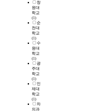
습
명
s
창
화
G
양
e
o
자
으
c
원대
,
e
육
r
n
를
로
o
학교
품
n
태
e
d
대
총
m
(1)
질
e
도
l
u
상
7
p
순
평
r
(
a
c
으
9
a
천대
가
a
자
t
t
로
명
r
학교
가
l
녀
i
e
한
의
e
(1)
유
A
보
o
d
국
아
s
수
의
m
고
n
o
외
동
o
미
e
원대
)
s
n
연
·
u
한
r
에
학교
h
t
구
청
r
영
i
대
(1)
i
h
가
소
c
향
c
한
광
p
i
대
년
e
을
a
응
주대
b
r
부
이
c
미
n
답
e
학교
d
분
었
o
쳤
E
자
t
(1)
a
인
다
d
다
n
료
w
인
n
실
.
e
.
g
와
e
제대
d
정
사
s
l
고
e
학교
f
이
용
t
본
i
등
n
(1)
o
다
된
h
연
s
학
j
차
u
.
척
r
구
h
교
o
r
의과
더
도
o