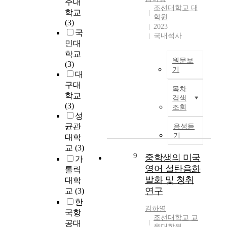
주대
이
k
조선대학교 대
성
향
a
학교
정
l
학원
화
을
f
(3)
해
i
2023
를
종
t
국
져
s
국내석사
위
단
i
민대
있
t
해
적
n
학교
지
D
사
으
원문보
g
(3)
않
y
이
기
로
o
대
기
s
버
검
f
T
때
구대
r
목차
위
증
e
h
문
학교
e
검색
협
하
a
i
에
(3)
g
조회
정
고
r
s
응
성
u
보
,
l
s
답
균관
음성듣
l
를
특
y
t
과
기
대학
a
제
히
c
u
질
t
교
(3)
공
기
h
d
문
9
중학생의 미국
i
가
하
대
i
y
간
o
영어 설탄음화
톨릭
는
인
l
a
의
n
발화 및 청취
대학
데
식
d
t
내
P
연구
교
(3)
에
차
h
t
용
r
영
한
와
o
e
연
o
김하영
향
학
국항
o
m
관
조선대학교 교
f
을
업
공대
d
p
성
육대학원