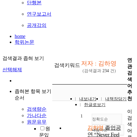
단행본
연구보고서
공개강의
home
학위논문
검색결과 좁혀 보기
연
저자 : 김하영
검색키워드
관
선택해제
(검색결과
234
건)
검
색
어
좁혀본 항목 보기
추
순서
천
내보내기
내책장담기
한글로보기
검색량순
이
가나다순
1
검
정확도순
원문유무
색
김하영
졸업공
원
내림차순
어
정확도
연 “Never Feel
문있