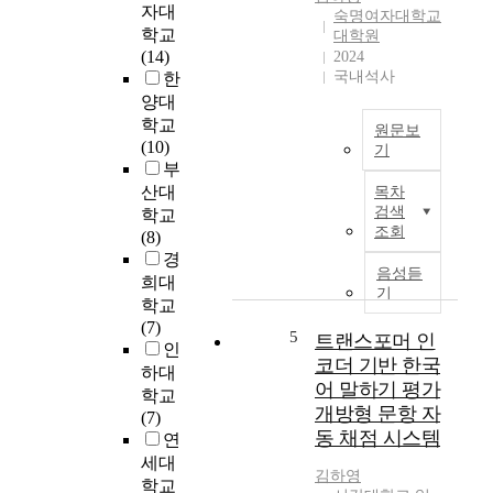
자대
2
숙명여자대학교
월
학교
대학원
인
(14)
2024
국내석사
하
한
대
양대
학
학교
원문보
교
(10)
기
상
부
본
담
산대
목차
연
심
검색
학교
구
리
조회
(8)
에
대
경
서
음성듣
학
희대
는
기
원
학교
아
심
(7)
동
5
트랜스포머 인
리
인
복
코더 기반 한국
상
하대
지
담
어 말하기 평가
학교
시
전
개방형 문항 자
(7)
설
공
동 채점 시스템
연
심
김
세대
리
하
김하영
학교
장