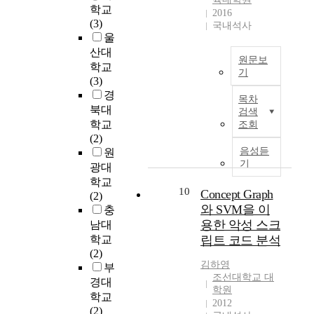
i
미
열
t
학교
t
에
2016
l
치
의
e
(3)
e
국내석사
해
e
는
의
a
울
d
당
,
요
관
c
산대
t
하
이
원문보
인
계
h
학교
o
는
하
기
을
에
e
(3)
i
'
D
연
T
서
r
경
n
내
목차
P
구
h
강
s
v
북대
용
검색
)
하
i
요
a
e
학교
조회
'
과
였
s
적
f
s
(2)
점
문
다
p
양
f
t
음성듣
원
수
제
.
a
육
e
기
i
광대
가
행
특
p
태
c
g
요
학교
동
히
e
도
t
10
Concept Graph
a
소
(2)
,
정
r
(
s
t
와 SVM을 이
로
충
심
보
a
자
b
e
사
용한 악성 스크
남대
리
의
i
녀
u
t
용
학교
립트 코드 분석
사
중
m
보
r
h
된
(2)
회
요
s
고
n
e
김하영
다
부
적
도
t
)
o
s
조선대학교 대
.
경대
적
에
o
가
u
학원
e
또
응
학교
따
i
매
t
2012
q
한
능
(2)