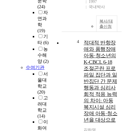
문학
1997
업
(24)
국내박사
열
자
의
연과
복사/대
와
학
출신청
부
(19)
모
기
삶
4
적대적 반항장
타
(6)
의
애와 품행장애
농
만
수해
아동·청소년의
족
양
(2)
K-CBCL 6-18
도
수여기관
조절곤란 프로
에
서
파일 집단과 일
미
울대
반집단 간 문제
치
학교
행동과 심리사
는
(20)
영
회적 적응 능력
고
향
의 차이: 아동
려대
2
복지시설 심리
학교
0
장애 아동·청소
(14)
2
년을 대상으로
이
6
화여
년
김하영