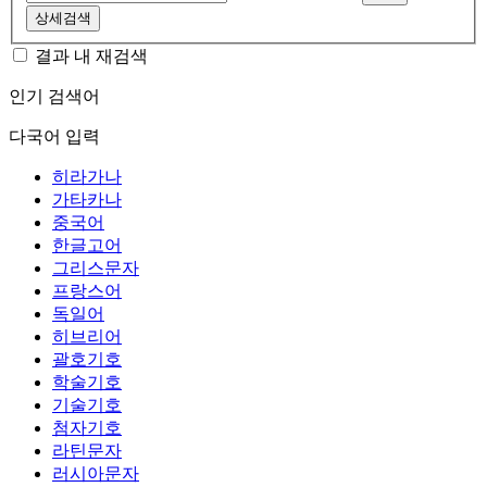
상세검색
결과 내 재검색
인기 검색어
다국어 입력
히라가나
가타카나
중국어
한글고어
그리스문자
프랑스어
독일어
히브리어
괄호기호
학술기호
기술기호
첨자기호
라틴문자
러시아문자