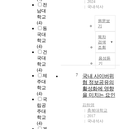
없
2024
장
교
전
는
국내석사
애
육
남대
개
의
기
학교
방
K
원문보
대
(4)
형
-
기
수
동
문
C
준
T
국대
항
B
목차
의
h
학교
(
C
검색
인
e
(4)
o
조회
L
식
p
건
p
6
차
u
국대
e
음성듣
-
가
r
기
학교
n
1
청
p
(4)
-
8
소
o
7
제
국내 사이버위
e
조
년
s
n
주대
협 정보공유의
절
의
e
d
학교
활성화에 영향
곤
학
o
e
(4)
란
을 미치는 요인
업
f
d
국
프
열
t
q
립공
김하영
로
의
h
u
충북대학교
주대
파
(
i
e
2017
일
학교
자
s
국내석사
s
(
(4)
녀
s
t
K
계