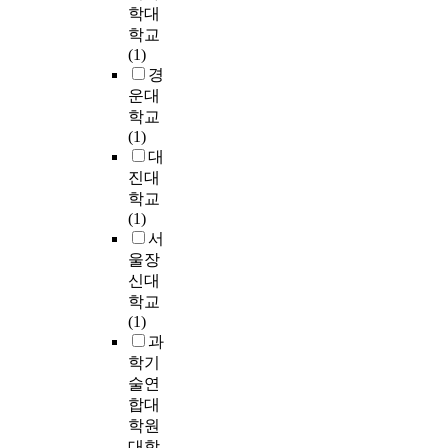
로
.
2
b
t
학대
욱
는
u
부
A
학
c
h
학교
이
K
g
터
s
년
r
-
(1)
한
-
h
국
l
시
a
g
경
국
C
d
내
e
점
f
r
어
운대
B
e
사
a
의
t
a
말
학교
C
f
이
r
학
i
d
하
(1)
L
i
버
n
업
n
e
기
대
6
n
위
i
열
g
c
자
진대
-
i
협
n
의
,
o
동
학교
1
t
정
g
(
b
l
채
(1)
8
i
보
c
자
u
l
점
서
,
o
공
o
녀
r
e
은
자
울장
n
유
n
보
n
g
발
아
a
신대
시
t
고
o
e
음
존
n
학교
스
e
)
u
s
에
중
d
(1)
템
n
와
t
t
중
감
a
과
의
t
부
,
u
점
척
n
학기
문
,
모
a
d
을
도
a
술연
제
v
의
n
e
두
(
l
합대
점
a
삶
d
n
거
S
y
학원
을
r
의
t
t
나
E
s
파
i
대학
만
u