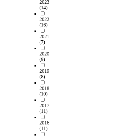
척
d
2023
.
e
되
c
o
라
도
e
(14)
그
r
었
h
c
서
,
s
리
e
다
i
a
본
2022
학
.
고
p
.
l
t
논
(16)
교
I
정
r
분
d
e
문
만
n
보
o
석
h
d
2021
에
족
t
공
v
결
o
i
(7)
서
도
h
유
i
과
o
n
는
척
i
시
d
,
d
2020
a
한
도
s
스
e
부
(9)
t
l
국
,
p
템
d
모
e
l
어
문
a
의
i
2019
는
a
r
말
제
p
(8)
개
n
자
c
e
하
해
e
선
t
녀
h
g
기
결
r
2018
전
h
보
e
i
자
대
,
(10)
과
e
다
r
o
동
처
p
후
f
더
s
n
채
2017
능
r
에
o
높
?
s
점
(11)
력
o
정
r
은
<
i
의
척
p
보
m
최
!
n
2016
세
도
o
제
o
종
-
S
(11)
가
였
s
공
f
학
-
o
지
다
e