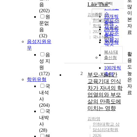
로
순
Like This”
10개씩 출력
음
내림차순
많
인기도
(202)
이
순
조회
김하영
10개씩
원
본
한양대학교 대
연도순
출력
문없
자
학원
제목순
20개씩
음
2020
료
저자순
(32)
출력
국내석사
발행기
음성지원유
30개씩
관순
무
출력
복사/대
활
음
50개씩
출신청
용
성 지
출력
도
원
100개씩
높
(172)
2
부모-자녀 간
출력
학위유형
은
교육기대 인식
자
국
차가 자녀의 학
료
내석
업열의와 부모
사
삶의 만족도에
(204)
미치는 영향
국
내박
김하영
사
인하대학교 상
(28)
담심리대학원
2026
해