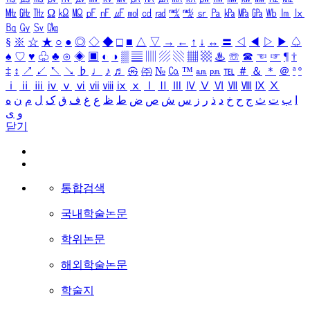
㎒
㎓
㎔
Ω
㏀
㏁
㎊
㎋
㎌
㏖
㏅
㎭
㎮
㎯
㏛
㎩
㎪
㎫
㎬
㏝
㏐
㏓
㏃
㏉
㏜
㏆
§
※
☆
★
○
●
◎
◇
◆
□
■
△
▽
→
←
↑
↓
↔
〓
◁
◀
▷
▶
♤
♠
♡
♥
♧
♣
⊙
◈
▣
◐
◑
▒
▤
▥
▨
▧
▦
▩
♨
☏
☎
☜
☞
¶
†
‡
↕
↗
↙
↖
↘
♭
♩
♪
♬
㉿
㈜
№
㏇
™
㏂
㏘
℡
＃
＆
＊
＠
ª
º
ⅰ
ⅱ
ⅲ
ⅳ
ⅴ
ⅵ
ⅶ
ⅷ
ⅸ
ⅹ
Ⅰ
Ⅱ
Ⅲ
Ⅳ
Ⅴ
Ⅵ
Ⅶ
Ⅷ
Ⅸ
Ⅹ
ا
ب
ت
ث
ج
ح
خ
د
ذ
ر
ز
س
ش
ص
ض
ط
ظ
ع
غ
ف
ق
ک
ل
م
ن
ه
و
ی
닫기
통합검색
국내학술논문
학위논문
해외학술논문
학술지