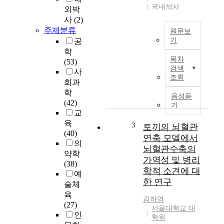
국내석사
외박
사
(2)
주제분류
원문보
기
공
학
부
목차
(53)
모
검색
사
-
조회
회과
자
학
녀
음성듣
(42)
간
기
교
교
육
육
3
토끼의 뇌혈관
(40)
기
연축 모델에서
의
대
뇌혈관수축의
인
약학
가역성 및 병리
식
(38)
학적 소견에 대
차
예
한 연구
가
술체
자
육
김하영
녀
(27)
서울대학교 대
의
인
학원
학