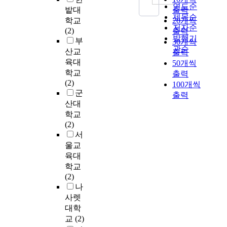
사
행
c
연도순
.
t
아
s
밭대
출력
f
용
동
i
제목순
i
동
e
s
학교
20개씩
'
,
o
연
n
저자순
·
a
e
(2)
출력
점
심
u
구
E
청
발행기
r
l
부
30개씩
수
리
s
방
n
소
관순
c
f
산교
가
출력
사
c
법
g
년
h
-
육대
평
50개씩
회
o
은
l
패
q
c
가
학교
출력
적
d
정
i
널
u
o
요
(2)
100개씩
적
e
보
s
조
e
m
소
군
응
출력
s
보
h
사
s
p
로
산대
능
o
호
l
2
t
a
사
학교
력
n
관
i
0
i
s
용
(2)
의
t
련
s
1
o
s
되
서
차
h
실
t
8
n
i
며
울교
이
e
무
e
(
s
o
답
를
육대
i
자
n
K
t
n
변
확
n
학교
들
i
C
o
a
자
인
t
(2)
을
n
Y
a
n
의
하
e
나
대
g
P
c
d
발
였
r
사렛
상
a
S
h
f
음
다
n
대학
으
n
2
i
e
과
.
e
교
(2)
로
d
0
e
a
유
연
t