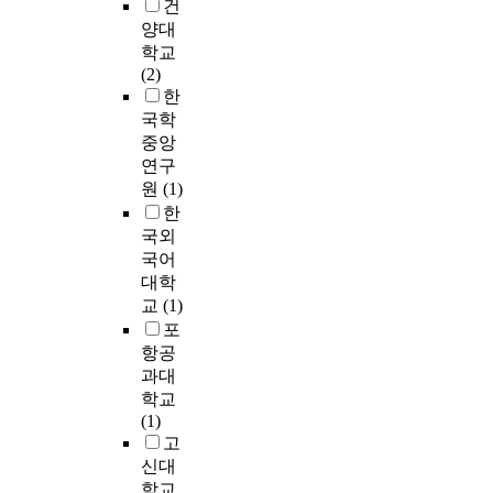
건
온
r
1
v
r
창
구
a
라
e
양대
8
e
o
성
대
n
인
a
)
학교
t
f
을
상
d
설
d
의
(2)
h
n
평
은
m
문
i
중
한
e
e
가
2
a
을
n
학
국학
r
g
하
0
n
하
g
교
e
중앙
a
기
1
y
여
a
1
s
연구
t
위
3
r
실
b
학
e
원
(1)
i
해
-
e
증
i
년
a
v
한
서
2
s
분
l
코
r
e
국외
는
0
e
석
i
호
c
e
'
국어
2
a
을
t
트
h
v
전
대학
1
r
실
y
중
o
a
달
교
(1)
년
c
행
i
고
b
l
력
‘
포
h
하
n
등
j
u
'
아
s
항공
였
t
학
e
a
이
동
t
과대
다
h
교
c
t
평
복
u
학교
.
e
1
t
i
가
지
d
(1)
연
1
·
i
o
요
시
i
고
구
s
2
v
n
소
설
e
신대
결
t
학
e
o
로
아
s
학교
과
g
년
s