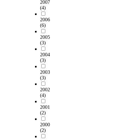
를
2007
제
e
3
a
는
>
r
위
(4)
,
d
개
r
경
<
e
해
공
e
로
y
우
R
i
2006
에
격
t
매
.
강
e
n
(6)
세
행
e
우
T
요
s
c
이
동
c
적
h
적
e
2005
l
자
척
t
어
o
양
(3)
a
u
동
도
i
서
s
육
r
d
평
의
o
정
e
2004
태
c
e
가
T
n
(3)
확
c
도
h
s
에
점
u
도
o
를
Q
i
서
수
s
2003
가
n
더
u
n
높
의
i
(3)
상
c
높
s
t
은
합
n
대
e
게
t
o
성
2002
으
g
적
r
지
i
l
능
(4)
로
r
으
n
각
o
e
을
환
e
로
i
하
n
r
2001
보
산
l
부
n
고
2
a
(2)
이
하
a
족
g
학
>
n
는
였
t
할
t
업
w
2000
c
T
고
i
수
h
열
(2)
h
e
r
,
o
있
e
의
a
o
a
2
n