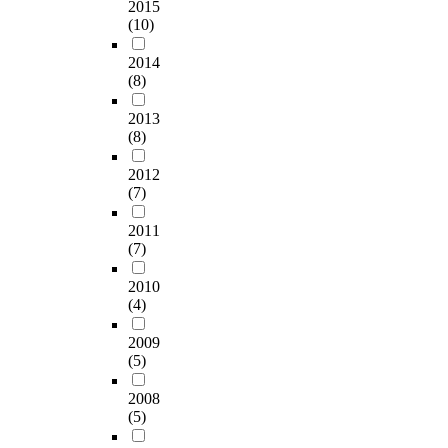
의
a
력
N
2015
u
평
.
d
도
w
수
(10)
o
t
가
C
m
의
o
준
t
h
요
B
e
변
r
2014
을
A
K
소
C
t
(8)
화
d
기
l
o
모
L
h
를
a
대
l
r
두
-
o
2013
제
n
하
o
e
를
D
d
(8)
공
d
는
w
a
예
P
i
한
a
경
e
.
측
2012
의
s
다
c
향
d
T
할
(7)
경
a
.
r
을
T
h
수
우
m
한
o
보
a
e
2011
있
불
a
계
s
였
g
q
(7)
는
안
l
점
s
으
F
u
모
/
i
으
w
며
i
2010
e
델
우
c
로
o
,
(4)
l
s
을
울
i
는
r
기
t
t
제
,
o
유
d
2009
대
e
i
안
주
u
(5)
효
b
가
r
o
한
의
s
표
o
불
e
n
다
집
c
2008
본
u
일
d
n
.
중
o
(5)
이
n
치
-
a
이
문
d
4
d
하
-
i