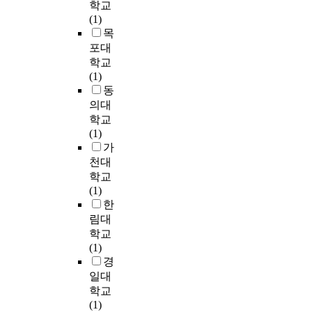
보
o
기
s
학교
n
말
를
m
에
n
대
e
(1)
d
하
진
e
대
f
수
a
목
e
기
단
t
해
l
준
r
c
포대
자
받
h
서
a
(
c
i
학교
동
은
o
는
p
부
h
s
(1)
채
적
d
최
p
모
Q
i
동
점
대
s
고
i
·
u
o
의대
에
적
o
경
n
자
s
n
대
학교
반
f
영
g
녀
t
.
한
(1)
항
m
자
(
보
i
T
많
가
장
a
뿐
o
고
o
h
은
천대
애
l
만
r
)
n
e
연
학교
2
i
아
t
과
1
s
구
(1)
4
c
니
a
자
>
u
가
한
명
i
라
p
녀
w
r
있
림대
과
o
법
p
가
h
v
었
품
학교
u
적
i
지
a
e
으
행
(1)
s
책
n
각
t
y
나
장
경
c
임
g
한
i
w
영
애
o
일대
,
)
강
s
a
어
5
d
학교
자
i
요
t
s
학
5
e
(1)
율
n
적
h
c