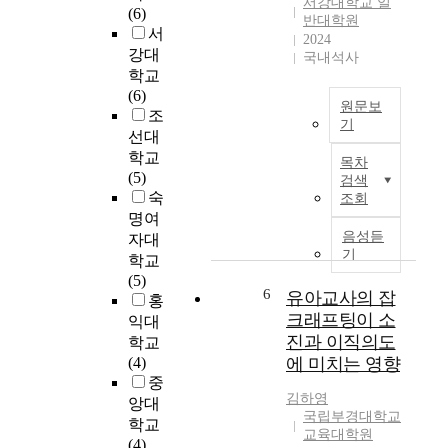
영
서강대학교 일
(6)
애
반대학원
지
서
아
2024
도
강대
동
국내석사
교
·
학교
수
청
(6)
정
원문보
소
조
윤
기
년
선대
경
한
을
학교
본
목차
국
대
(5)
검색
연
어
상
숙
조회
구
말
으
명여
는
하
로
음성듣
자대
부
기
적
기
학교
모
평
대
(5)
와
가
6
적
유아교사의 잡
홍
자
는
반
크래프팅이 소
익대
녀
응
항
진과 이직의도
학교
가
답
장
(4)
에 미치는 영향
각
에
애
중
각
제
와
김하영
보
앙대
한
품
국립부경대학교
고
학교
이
행
교육대학원
한
(4)