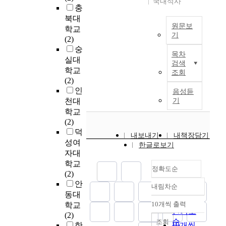
라
n
개
국내석사
a
u
,
력
충
간
v
역
n
e
답
의
북대
단
e
할
d
n
변
원문보
상
학교
한
s
을
t
t
기
에
관
(2)
정
t
하
u
i
서
관
T
숭
보
i
는
r
a
목차
의
계
h
실대
와
g
지
n
검색
l
적
를
e
학교
중
a
를
조회
o
m
절
확
r
(2)
요
t
규
v
e
한
인
e
인
한
e
음성듣
명
e
d
언
하
a
천대
기
정
t
하
r
i
어
였
r
학교
보
h
고
i
a
사
고
e
(2)
의
e
자
n
t
용
,
a
덕
제
i
하
t
i
내보내기
내책장담기
의
D
l
공
m
성여
였
e
n
한글로보기
평
P
o
의
p
다
자대
n
g
가
수
t
도
r
.
학교
t
e
를
준
정확도순
o
를
o
이
(2)
i
f
위
에
f
살
v
를
안
o
f
내림차순
한
따
m
정확도
펴
e
위
n
동대
e
'
른
a
순
보
m
해
.
10개씩 출력
학교
c
언
내림차순
문
l
인기도
았
e
한
R
(2)
t
어
제
i
순
조회
다
n
국
e
한
10개씩
o