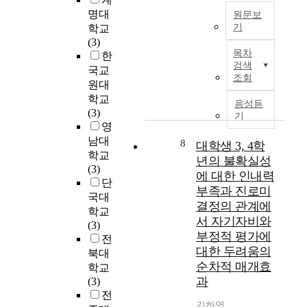
보
t
i
o
명대
원문보
고
u
o
r
기
학교
)
d
n
e
(3)
본
와
y
s
목차
a
한
연
부
i
)
검색
n
국교
구
모
s
조회
으
C
원대
는
의
t
로
h
학교
우
삶
o
음성듣
이
i
(3)
리
의
e
기
루
l
영
나
만
x
어
d
남대
라
족
a
8
대학생 3, 4학
져
B
의
학교
도
m
년의 불확실성
있
e
사
(3)
(
i
다
에 대한 인내력
h
이
단
부
n
.
부족과 진로미
a
버
모
국대
e
개
v
결정의 관계에
위
보
학교
h
방
i
서 자기자비와
협
고
(3)
o
형
o
부정적 평가에
정
)
전
w
문
r
대한 두려움의
보
에
j
북대
항
C
공
미
순차적 매개효
o
학교
에
h
유
치
b
과
(3)
는
e
의
는
c
전
답
c
활
김하영
영
r