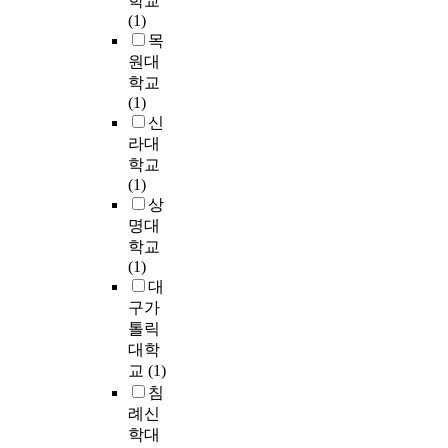
학교
M
h
만
u
적
l
o
력
(1)
-
e
이
d
자
o
f
'
목
Ⅳ
m
정
e
료
w
u
총
원대
및
.
보
n
를
e
n
세
학교
D
G
제
t
구
d
c
가
(1)
S
e
공
s
성
T
e
지
신
M
n
의
t
하
a
r
의
-
라대
e
도
h
였
g
t
평
5
r
학교
에
r
다
F
a
가
에
a
(1)
영
o
.
i
i
요
근
l
상
향
u
고
l
n
소
거
l
명대
을
g
등
t
t
가
하
y
학교
미
h
학
e
y
사
여
,
(1)
쳤
e
교
r
o
용
1
d
대
다
d
1
e
n
된
진
e
구가
.
u
학
d
c
다
단
t
톨릭
반
c
년
-
a
.
으
e
대학
면
a
시
-
r
로
c
중
t
교
(1)
점
>
e
최
심
t
요
i
의
침
<
e
근
리
i
한
n
교
R
례신
r
까
장
o
정
g
육
e
학대
i
지
애
n