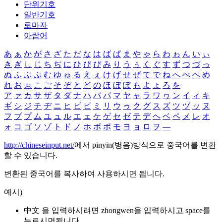
단위기호
일반기호
로마자
아랍어
あ
ぁ
か
が
さ
ざ
た
だ
な
は
ば
ぱ
ま
や
ゃ
ら
わ
ゎ
ん
い
ぃ
き
ぎ
し
じ
ち
ぢ
に
ひ
び
ぴ
み
り
う
ぅ
く
ぐ
す
ず
つ
づ
っ
ぬ
ふ
ぶ
ぷ
む
ゆ
ゅ
る
え
ぇ
け
げ
せ
ぜ
て
で
ね
へ
べ
ぺ
め
れ
お
ぉ
こ
ご
そ
ぞ
と
ど
の
ほ
ぼ
ぽ
も
よ
ょ
ろ
を
ア
ァ
カ
サ
ザ
タ
ダ
ナ
ハ
バ
パ
マ
ヤ
ャ
ラ
ワ
ヮ
ン
イ
ィ
キ
ギ
シ
ジ
チ
ヂ
ニ
ヒ
ビ
ピ
ミ
リ
ウ
ゥ
ク
グ
ス
ズ
ツ
ヅ
ッ
ヌ
フ
ブ
プ
ム
ユ
ュ
ル
エ
ェ
ケ
ゲ
セ
ゼ
テ
デ
ヘ
ベ
ペ
メ
レ
オ
ォ
コ
ゴ
ソ
ゾ
ト
ド
ノ
ホ
ボ
ポ
モ
ヨ
ョ
ロ
ヲ
―
http://chineseinput.net/
에서 pinyin(병음)방식으로 중국어를 변환
할 수 있습니다.
변환된 중국어를 복사하여 사용하시면 됩니다.
예시)
中文 을 입력하시려면
zhongwen
을 입력하시고 space를
누르시면됩니다.