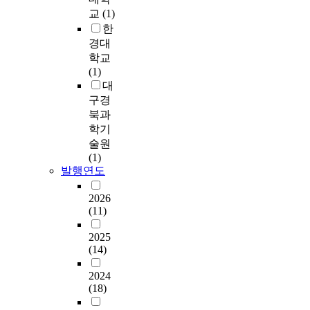
s
평
S
i
악
o
족
교
(1)
r
a
가
)
s
할
u
도
n
한
t
요
,
p
수
s
(
o
경대
t
소
사
a
있
f
부
v
학교
e
중
회
t
으
l
모
e
(1)
n
일
적
t
며
a
보
r
대
d
부
지
e
개
p
고
i
i
구경
에
지
r
선
p
)
n
n
북과
국
척
n
해
e
에
t
g
학기
한
도
o
야
d
대
e
u
된
술원
,
f
할
e
해
n
n
연
(1)
사
m
우
x
응
t
i
발행연도
구
회
a
선
p
답
i
v
라
적
l
순
r
한
o
e
2026
는
역
i
위
e
자
n
r
(11)
한
량
c
를
s
료
o
s
계
척
i
확
s
가
f
2025
i
를
도
o
인
i
분
(14)
e
t
갖
,
u
할
o
석
a
i
는
행
s
수
n
2024
에
r
e
다
복
c
(18)
있
s
포
l
s
.
도
o
다
w
함
y
l
따