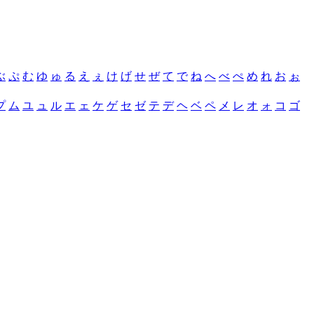
ぶ
ぷ
む
ゆ
ゅ
る
え
ぇ
け
げ
せ
ぜ
て
で
ね
へ
べ
ぺ
め
れ
お
ぉ
プ
ム
ユ
ュ
ル
エ
ェ
ケ
ゲ
セ
ゼ
テ
デ
ヘ
ベ
ペ
メ
レ
オ
ォ
コ
ゴ