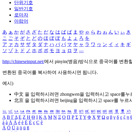
단위기호
일반기호
로마자
아랍어
あ
ぁ
か
が
さ
ざ
た
だ
な
は
ば
ぱ
ま
や
ゃ
ら
わ
ゎ
ん
い
ぃ
き
こ
ご
そ
ぞ
と
ど
の
ほ
ぼ
ぽ
も
よ
ょ
ろ
を
ア
ァ
カ
サ
ザ
タ
ダ
ナ
ハ
バ
パ
マ
ヤ
ャ
ラ
ワ
ヮ
ン
イ
ィ
キ
ギ
ソ
ゾ
ト
ド
ノ
ホ
ボ
ポ
モ
ヨ
ョ
ロ
ヲ
―
http://chineseinput.net/
에서 pinyin(병음)방식으로 중국어를 변환
변환된 중국어를 복사하여 사용하시면 됩니다.
예시)
中文 을 입력하시려면
zhongwen
을 입력하시고 space를
北京 을 입력하시려면
beijing
을 입력하시고 space를 누르
ㅥ
ㅦ
ㅧ
ㅨ
ㅩ
ㅪ
ㅫ
ㅬ
ㅭ
ㅮ
ㅯ
ㅰ
ㅱ
ㅲ
ㅳ
ㅴ
ㅵ
ㅶ
ㅷ
ㅸ
ㅹ
ㅺ
Α
Β
Γ
Δ
Ε
Ζ
Η
Θ
Ι
Κ
Λ
Μ
Ν
Ξ
Ο
Π
Ρ
Σ
Τ
Υ
Φ
Χ
Ψ
Ω
α
β
γ
δ
ε
ζ
η
á
à
Á
À
é
è
É
È
ç
Ç
ê
Ä
Ö
Ü
ä
ö
ü
ß