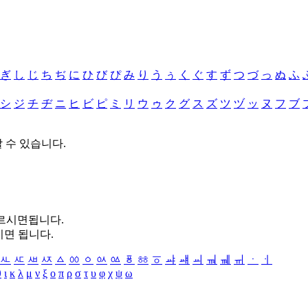
ぎ
し
じ
ち
ぢ
に
ひ
び
ぴ
み
り
う
ぅ
く
ぐ
す
ず
つ
づ
っ
ぬ
ふ
シ
ジ
チ
ヂ
ニ
ヒ
ビ
ピ
ミ
リ
ウ
ゥ
ク
グ
ス
ズ
ツ
ヅ
ッ
ヌ
フ
ブ
할 수 있습니다.
누르시면됩니다.
시면 됩니다.
ㅻ
ㅼ
ㅽ
ㅾ
ㅿ
ㆀ
ㆁ
ㆂ
ㆃ
ㆄ
ㆅ
ㆆ
ㆇ
ㆈ
ㆉ
ㆊ
ㆋ
ㆌ
ㆍ
ㆎ
θ
ι
κ
λ
μ
ν
ξ
ο
π
ρ
σ
τ
υ
φ
χ
ψ
ω