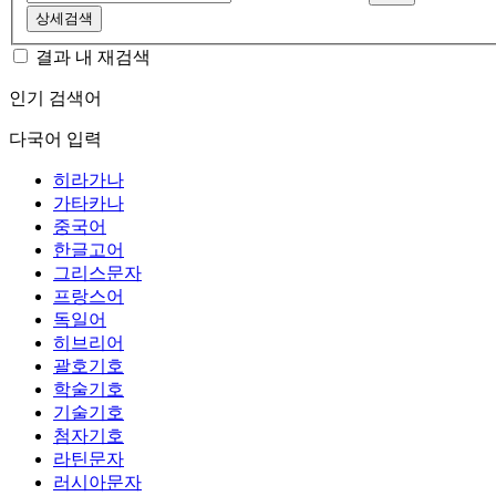
상세검색
결과 내 재검색
인기 검색어
다국어 입력
히라가나
가타카나
중국어
한글고어
그리스문자
프랑스어
독일어
히브리어
괄호기호
학술기호
기술기호
첨자기호
라틴문자
러시아문자