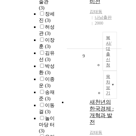
비전
술관
(3)
김태동
장세
나남출판
진
(3)
2000
허성
관
(3)
복
이장
사/
훈
(3)
대
김유
출
9
선
(3)
신
청
박성
환
(3)
목
이종
차
운
(3)
보
송재
기
준
(3)
새천년의
이동
한국경제 :
걸
(3)
개혁과 발
놀이
전
마당 터
(3)
김태동