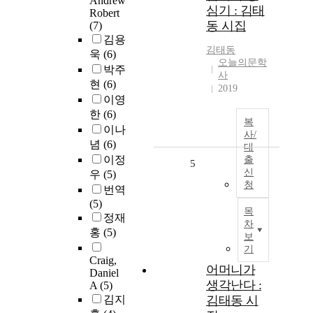
Andrew
심기 : 김태
Robert
동 시집
(7)
김용
김태동
욱
(6)
오늘의문학
박주
사
현
(6)
2019
이영
한
(6)
복
이나
사/
념
(6)
대
이정
출
5
신
우
(5)
청
번역
(5)
목
정재
차
홍
(5)
보
기
Craig,
어머니가
Daniel
생각난다 :
A
(5)
김지
김태동 시