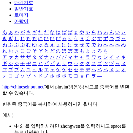
단위기호
일반기호
로마자
아랍어
あ
ぁ
か
が
さ
ざ
た
だ
な
は
ば
ぱ
ま
や
ゃ
ら
わ
ゎ
ん
い
ぃ
き
ぎ
し
じ
ち
ぢ
に
ひ
び
ぴ
み
り
う
ぅ
く
ぐ
す
ず
つ
づ
っ
ぬ
ふ
ぶ
ぷ
む
ゆ
ゅ
る
え
ぇ
け
げ
せ
ぜ
て
で
ね
へ
べ
ぺ
め
れ
お
ぉ
こ
ご
そ
ぞ
と
ど
の
ほ
ぼ
ぽ
も
よ
ょ
ろ
を
ア
ァ
カ
サ
ザ
タ
ダ
ナ
ハ
バ
パ
マ
ヤ
ャ
ラ
ワ
ヮ
ン
イ
ィ
キ
ギ
シ
ジ
チ
ヂ
ニ
ヒ
ビ
ピ
ミ
リ
ウ
ゥ
ク
グ
ス
ズ
ツ
ヅ
ッ
ヌ
フ
ブ
プ
ム
ユ
ュ
ル
エ
ェ
ケ
ゲ
セ
ゼ
テ
デ
ヘ
ベ
ペ
メ
レ
オ
ォ
コ
ゴ
ソ
ゾ
ト
ド
ノ
ホ
ボ
ポ
モ
ヨ
ョ
ロ
ヲ
―
http://chineseinput.net/
에서 pinyin(병음)방식으로 중국어를 변환
할 수 있습니다.
변환된 중국어를 복사하여 사용하시면 됩니다.
예시)
中文 을 입력하시려면
zhongwen
을 입력하시고 space를
누르시면됩니다.