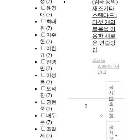
정
(7)
(김태동의)
윤영
재즈기타
애
(7)
스탠다드 :
최태
다섯 개의
원
(7)
블록을 이
이주
용한 새로
현
(7)
운 연습방
이한
법
규
(7)
김태동
전병
일송미디어
만
(7)
2012
이성
룡
(7)
복
오석
사/
진
(7)
대
권현
출
3
숙
(7)
신
배두
청
본
(7)
목
조일
차
제
(7)
보