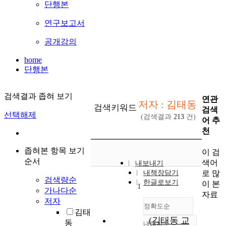
단행본
연구보고서
공개강의
home
단행본
검색결과 좁혀 보기
연관
저자 : 김태동
검색키워드
검색
선택해제
(검색결과
213
건)
어 추
천
좁혀본 항목 보기
이 검
순서
색어
내보내기
로 많
내책장담기
검색량순
한글로보기
이 본
1
가나다순
자료
저자
정확도순
김태
(김태동 교
동
내림차순