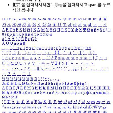
北京 을 입력하시려면
beijing
을 입력하시고 space를 누르
시면 됩니다.
ㅥ
ㅦ
ㅧ
ㅨ
ㅩ
ㅪ
ㅫ
ㅬ
ㅭ
ㅮ
ㅯ
ㅰ
ㅱ
ㅲ
ㅳ
ㅴ
ㅵ
ㅶ
ㅷ
ㅸ
ㅹ
ㅺ
ㅻ
ㅼ
ㅽ
ㅾ
ㅿ
ㆀ
ㆁ
ㆂ
ㆃ
ㆄ
ㆅ
ㆆ
ㆇ
ㆈ
ㆉ
ㆊ
ㆋ
ㆌ
ㆍ
ㆎ
Α
Β
Γ
Δ
Ε
Ζ
Η
Θ
Ι
Κ
Λ
Μ
Ν
Ξ
Ο
Π
Ρ
Σ
Τ
Υ
Φ
Χ
Ψ
Ω
α
β
γ
δ
ε
ζ
η
θ
ι
κ
λ
μ
ν
ξ
ο
π
ρ
σ
τ
υ
φ
χ
ψ
ω
á
à
Á
À
é
è
É
È
ç
Ç
ê
Ä
Ö
Ü
ä
ö
ü
ß
ְ
ֳ
ֲ
ֱ
ָ
ַ
ֵ
ֶ
ִ
ֹ
ּ
ֻ
ׂ
ׁ
ּ
ב
ה
נ
מ
צ
ת
ץ
ש
ד
ג
כ
ע
י
ח
ל
ך
ף
ק
ר
א
ט
ו
ן
ם
פ
‘
’
“
”
〔
〕
〈
〉
「
」
『
』
【
】
＂
（
）
［
］
｛
｝
±
×
÷
≠
≤
≥
∞
∴
♂
♀
∠
⊥
⌒
∂
∇
≡
≒
≪
≫
√
∽
∝
∵
∫
∬
∈
∋
⊆
⊇
⊂
⊃
∪
∩
∧
∨
￢
⇒
⇔
∀
∃
∮
∑
∏
＋
－
＜
＝
＞
、
。
·
‥
…
¨
〃
―
∥
＼
∼
´
～
ˇ
˘
˝
˚
˙
¸
˛
¡
¿
ː
！
＇
，
．
／
：
；
？
＾
＿
｀
｜
½
⅓
⅔
¼
¾
⅛
⅜
⅝
⅞
¹
²
³
⁴
ⁿ
₁
₂
₃
₄
Æ
Ð
Ħ
Ĳ
Ł
Ø
Œ
Þ
Ŧ
Ŋ
æ
đ
ð
ħ
ı
ĳ
ĸ
ŀ
ł
ø
œ
ß
þ
ŧ
ŋ
ŉ
А
Б
В
Г
Д
Е
Ё
Ж
З
И
Й
К
Л
М
Н
О
П
Р
С
Т
У
Ф
Х
Ц
Ч
Ш
Щ
Ъ
Ы
Ь
Э
Ю
Я
а
б
в
г
д
е
ё
ж
з
и
й
к
л
м
н
о
п
р
с
т
у
ф
х
ц
ч
ш
щ
ъ
ы
ь
э
ю
я
′
″
℃
Å
￠
￡
￥
¤
℉
‰
＄
％
Ｆ
￦
㎕
㎖
㎗
ℓ
㎘
㏄
㎣
㎤
㎥
㎦
㎙
㎚
㎛
㎜
㎝
㎞
㎟
㎠
㎡
㎢
㏊
㎍
㎎
㎏
㏏
㎈
㎉
㏈
㎧
㎨
㎰
㎱
㎲
㎳
㎴
㎵
㎶
㎷
㎸
㎹
㎀
㎁
㎂
㎃
㎄
㎺
㎻
㎽
㎾
㎿
㎐
㎑