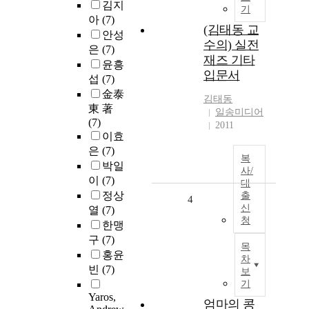
김지
기
아
(7)
(김태동 교
안성
수의) 실전
은
(7)
재즈 기타
윤흥
입문서
섭
(7)
金泰
김태동
東 著
일송미디어
(7)
2011
이효
은
(7)
복
박일
사/
이
(7)
대
정상
출
4
신
열
(7)
청
한맹
구
(7)
목
홍윤
차
빈
(7)
보
기
Yaros,
엄마의 콩