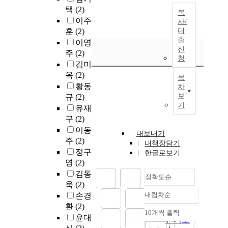
택
(2)
복
이주
사/
훈
(2)
대
출
이영
신
주
(2)
청
김미
옥
(2)
목
황동
차
보
규
(2)
기
유재
구
(2)
이동
내보내기
주
(2)
내책장담기
정구
한글로보기
영
(2)
김동
정확도순
욱
(2)
내림차순
손경
정확도
환
(2)
순
10개씩 출력
내림차순
윤대
인기도