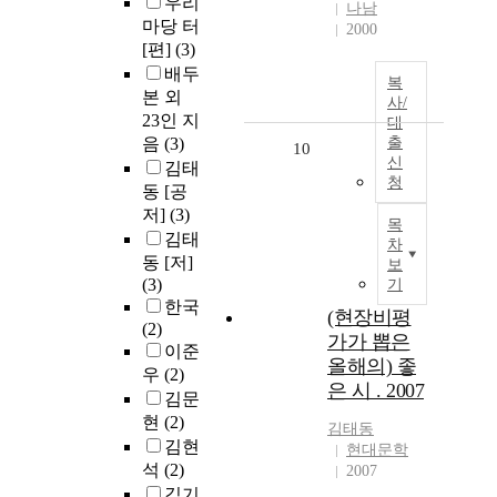
우리
나남
마당 터
2000
[편]
(3)
배두
복
본 외
사/
23인 지
대
음
(3)
출
10
신
김태
청
동 [공
저]
(3)
목
김태
차
동 [저]
보
(3)
기
한국
(현장비평
(2)
가가 뽑은
이준
올해의) 좋
우
(2)
은 시 . 2007
김문
현
(2)
김태동
김현
현대문학
석
(2)
2007
김기