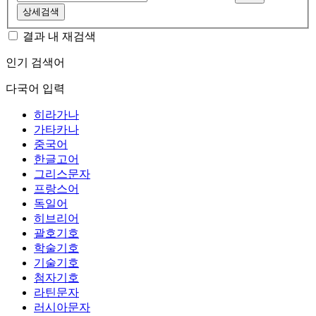
상세검색
결과 내 재검색
인기 검색어
다국어 입력
히라가나
가타카나
중국어
한글고어
그리스문자
프랑스어
독일어
히브리어
괄호기호
학술기호
기술기호
첨자기호
라틴문자
러시아문자