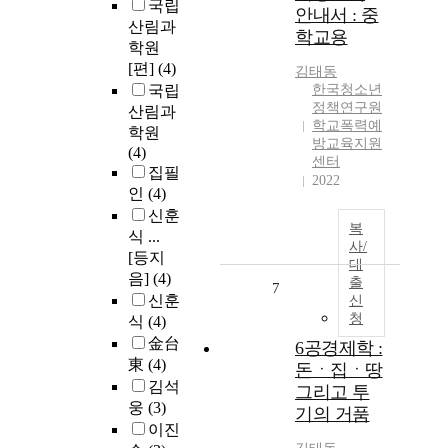
국립
안내서 : 중
산림과
학교용
학원
[편]
(4)
김태동
국립
한국청소년
정책연구원
산림과
학교폭력예
학원
방교육지원
(4)
센터
집필
2022
인
(4)
신훈
복
식 ...
사/
[등지
대
음]
(4)
출
7
신훈
신
청
식
(4)
金台
6공경제학 :
東
(4)
돈ㆍ집ㆍ땅
김석
그리고 투
웅
(3)
기의 거품
이진