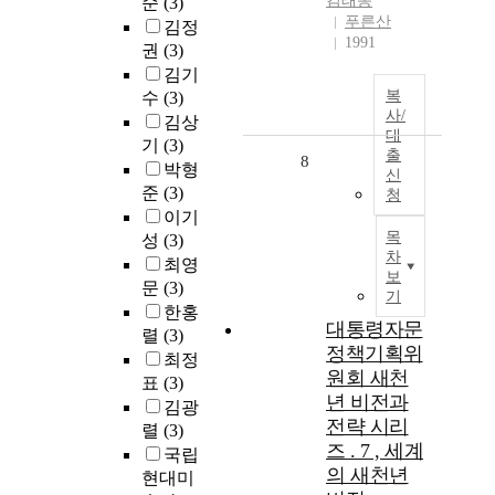
김태동
순
(3)
푸른산
김정
1991
권
(3)
김기
복
수
(3)
사/
김상
대
기
(3)
출
8
박형
신
준
(3)
청
이기
목
성
(3)
차
최영
보
문
(3)
기
한홍
대통령자문
렬
(3)
정책기획위
최정
원회 새천
표
(3)
년 비전과
김광
전략 시리
렬
(3)
즈 . 7 , 세계
국립
의 새천년
현대미