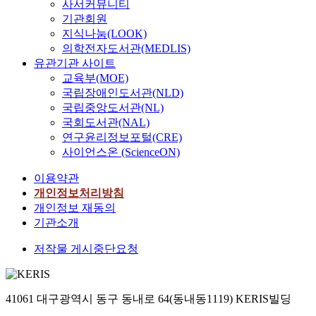
사서커뮤니티
기관회원
지식나눔(LOOK)
의학전자도서관(MEDLIS)
유관기관 사이트
교육부(MOE)
국립장애인도서관(NLD)
국립중앙도서관(NL)
국회도서관(NAL)
연구윤리정보포털(CRE)
사이언스온 (ScienceON)
이용약관
개인정보처리방침
개인정보 재동의
기관소개
저작물 게시중단요청
41061 대구광역시 동구 동내로 64(동내동1119) KERIS빌딩