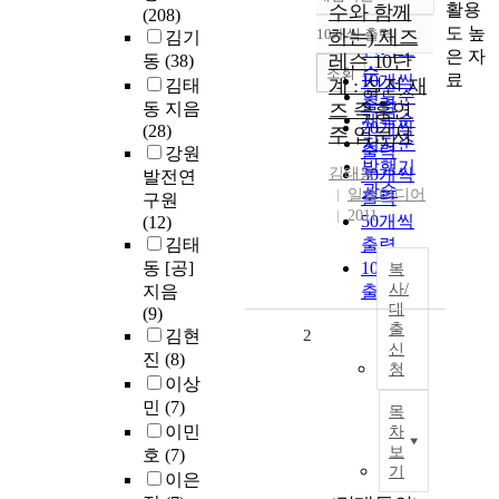
정확도
활용
수와 함께
(208)
순
도 높
10개씩 출력
하는) 재즈
김기
내림차순
인기도
은 자
레슨 10단
동
(38)
순
조회
료
10개씩
계 : 실전 재
김태
연도순
출력
동 지음
즈 즉흥연
제목순
20개씩
(28)
주 입문서
저자순
출력
강원
발행기
김태동
30개씩
발전연
관순
일송미디어
출력
구원
2011
50개씩
(12)
김태
출력
동 [공]
100개씩
복
사/
지음
출력
대
(9)
출
김현
2
신
진
(8)
청
이상
민
(7)
목
이민
차
보
호
(7)
기
이은