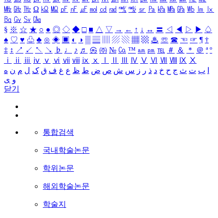
㎒
㎓
㎔
Ω
㏀
㏁
㎊
㎋
㎌
㏖
㏅
㎭
㎮
㎯
㏛
㎩
㎪
㎫
㎬
㏝
㏐
㏓
㏃
㏉
㏜
㏆
§
※
☆
★
○
●
◎
◇
◆
□
■
△
▽
→
←
↑
↓
↔
〓
◁
◀
▷
▶
♤
♠
♡
♥
♧
♣
⊙
◈
▣
◐
◑
▒
▤
▥
▨
▧
▦
▩
♨
☏
☎
☜
☞
¶
†
‡
↕
↗
↙
↖
↘
♭
♩
♪
♬
㉿
㈜
№
㏇
™
㏂
㏘
℡
＃
＆
＊
＠
ª
º
ⅰ
ⅱ
ⅲ
ⅳ
ⅴ
ⅵ
ⅶ
ⅷ
ⅸ
ⅹ
Ⅰ
Ⅱ
Ⅲ
Ⅳ
Ⅴ
Ⅵ
Ⅶ
Ⅷ
Ⅸ
Ⅹ
ا
ب
ت
ث
ج
ح
خ
د
ذ
ر
ز
س
ش
ص
ض
ط
ظ
ع
غ
ف
ق
ک
ل
م
ن
ه
و
ی
닫기
통합검색
국내학술논문
학위논문
해외학술논문
학술지