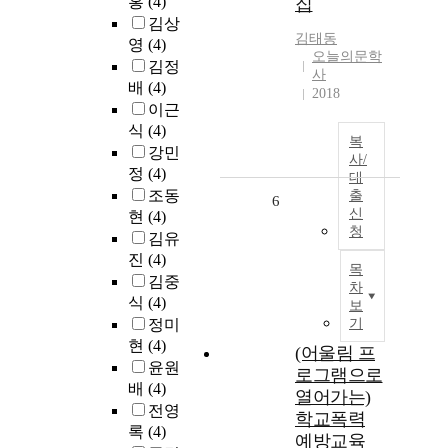
홍
(4)
집
김상
김태동
영
(4)
오늘의문학
김정
사
배
(4)
2018
이근
식
(4)
복
강민
사/
정
(4)
대
조동
출
6
신
현
(4)
청
김유
진
(4)
목
김중
차
식
(4)
보
정미
기
현
(4)
(어울림 프
윤원
로그램으로
배
(4)
열어가는)
전영
학교폭력
록
(4)
예방교육