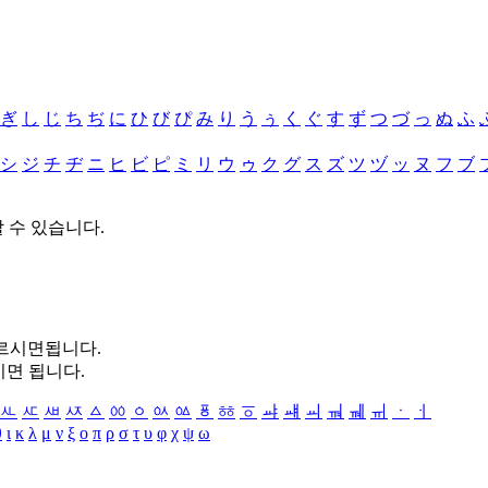
ぎ
し
じ
ち
ぢ
に
ひ
び
ぴ
み
り
う
ぅ
く
ぐ
す
ず
つ
づ
っ
ぬ
ふ
シ
ジ
チ
ヂ
ニ
ヒ
ビ
ピ
ミ
リ
ウ
ゥ
ク
グ
ス
ズ
ツ
ヅ
ッ
ヌ
フ
ブ
할 수 있습니다.
누르시면됩니다.
시면 됩니다.
ㅻ
ㅼ
ㅽ
ㅾ
ㅿ
ㆀ
ㆁ
ㆂ
ㆃ
ㆄ
ㆅ
ㆆ
ㆇ
ㆈ
ㆉ
ㆊ
ㆋ
ㆌ
ㆍ
ㆎ
θ
ι
κ
λ
μ
ν
ξ
ο
π
ρ
σ
τ
υ
φ
χ
ψ
ω