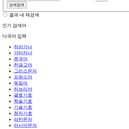
상세검색
결과 내 재검색
인기 검색어
다국어 입력
히라가나
가타카나
중국어
한글고어
그리스문자
프랑스어
독일어
히브리어
괄호기호
학술기호
기술기호
첨자기호
라틴문자
러시아문자