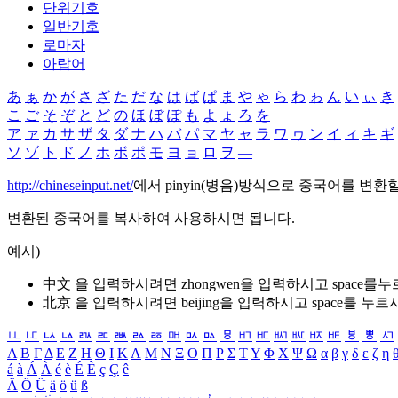
단위기호
일반기호
로마자
아랍어
あ
ぁ
か
が
さ
ざ
た
だ
な
は
ば
ぱ
ま
や
ゃ
ら
わ
ゎ
ん
い
ぃ
き
こ
ご
そ
ぞ
と
ど
の
ほ
ぼ
ぽ
も
よ
ょ
ろ
を
ア
ァ
カ
サ
ザ
タ
ダ
ナ
ハ
バ
パ
マ
ヤ
ャ
ラ
ワ
ヮ
ン
イ
ィ
キ
ギ
ソ
ゾ
ト
ド
ノ
ホ
ボ
ポ
モ
ヨ
ョ
ロ
ヲ
―
http://chineseinput.net/
에서 pinyin(병음)방식으로 중국어를 변환
변환된 중국어를 복사하여 사용하시면 됩니다.
예시)
中文 을 입력하시려면
zhongwen
을 입력하시고 space를
北京 을 입력하시려면
beijing
을 입력하시고 space를 누르
ㅥ
ㅦ
ㅧ
ㅨ
ㅩ
ㅪ
ㅫ
ㅬ
ㅭ
ㅮ
ㅯ
ㅰ
ㅱ
ㅲ
ㅳ
ㅴ
ㅵ
ㅶ
ㅷ
ㅸ
ㅹ
ㅺ
Α
Β
Γ
Δ
Ε
Ζ
Η
Θ
Ι
Κ
Λ
Μ
Ν
Ξ
Ο
Π
Ρ
Σ
Τ
Υ
Φ
Χ
Ψ
Ω
α
β
γ
δ
ε
ζ
η
á
à
Á
À
é
è
É
È
ç
Ç
ê
Ä
Ö
Ü
ä
ö
ü
ß