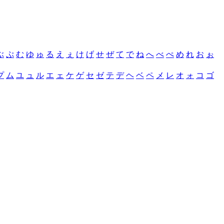
ぶ
ぷ
む
ゆ
ゅ
る
え
ぇ
け
げ
せ
ぜ
て
で
ね
へ
べ
ぺ
め
れ
お
ぉ
プ
ム
ユ
ュ
ル
エ
ェ
ケ
ゲ
セ
ゼ
テ
デ
ヘ
ベ
ペ
メ
レ
オ
ォ
コ
ゴ