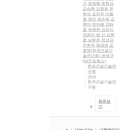
근
,
정재형
,
최현상
,
김승현
,
김창윤
,
문
현석
,
조진우
,
이철
호
,
장리
,
최순욱
,
김
학만
,
정자혜
,
강태
호
,
유병현
,
김은지
,
장윤미
,
염
,
선
,
김현
호
,
남윤주
,
정성규
,
진현우
,
최재영
,
표
호영(한국건설기
술연구원)
,
윤영구
(㈜인포웍스)
한국건설기술연
구원
2018
한국건설기술연
구원
원문보
기