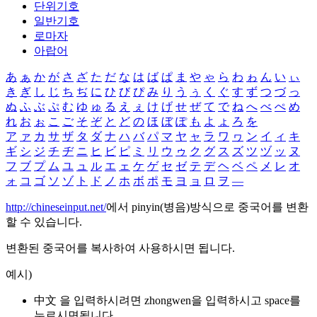
단위기호
일반기호
로마자
아랍어
あ
ぁ
か
が
さ
ざ
た
だ
な
は
ば
ぱ
ま
や
ゃ
ら
わ
ゎ
ん
い
ぃ
き
ぎ
し
じ
ち
ぢ
に
ひ
び
ぴ
み
り
う
ぅ
く
ぐ
す
ず
つ
づ
っ
ぬ
ふ
ぶ
ぷ
む
ゆ
ゅ
る
え
ぇ
け
げ
せ
ぜ
て
で
ね
へ
べ
ぺ
め
れ
お
ぉ
こ
ご
そ
ぞ
と
ど
の
ほ
ぼ
ぽ
も
よ
ょ
ろ
を
ア
ァ
カ
サ
ザ
タ
ダ
ナ
ハ
バ
パ
マ
ヤ
ャ
ラ
ワ
ヮ
ン
イ
ィ
キ
ギ
シ
ジ
チ
ヂ
ニ
ヒ
ビ
ピ
ミ
リ
ウ
ゥ
ク
グ
ス
ズ
ツ
ヅ
ッ
ヌ
フ
ブ
プ
ム
ユ
ュ
ル
エ
ェ
ケ
ゲ
セ
ゼ
テ
デ
ヘ
ベ
ペ
メ
レ
オ
ォ
コ
ゴ
ソ
ゾ
ト
ド
ノ
ホ
ボ
ポ
モ
ヨ
ョ
ロ
ヲ
―
http://chineseinput.net/
에서 pinyin(병음)방식으로 중국어를 변환
할 수 있습니다.
변환된 중국어를 복사하여 사용하시면 됩니다.
예시)
中文 을 입력하시려면
zhongwen
을 입력하시고 space를
누르시면됩니다.