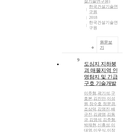
설기술연구원)
한국건설기술연
구원
2018
한국건설기술연
구원
원문보
기
9
도심지 지하붕
괴 매몰지역 인
명탐지 및 긴급
구호 기술개발
이주형
,
곽기석
,
구
호본
,
김진만
,
이성
원
,
장수호
,
정문경
,
조삼덕
,
김영진
,
배
규진
,
김광염
,
김동
규
,
김영석
,
김주형
,
박재현
,
신휴성
,
이
대영
,
이우식
,
이장