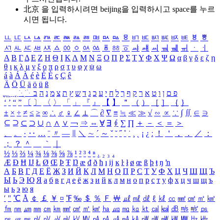
北京 을 입력하시려면
beijing
을 입력하시고 space를 누르
시면 됩니다.
ㅥ
ㅦ
ㅧ
ㅨ
ㅩ
ㅪ
ㅫ
ㅬ
ㅭ
ㅮ
ㅯ
ㅰ
ㅱ
ㅲ
ㅳ
ㅴ
ㅵ
ㅶ
ㅷ
ㅸ
ㅹ
ㅺ
ㅻ
ㅼ
ㅽ
ㅾ
ㅿ
ㆀ
ㆁ
ㆂ
ㆃ
ㆄ
ㆅ
ㆆ
ㆇ
ㆈ
ㆉ
ㆊ
ㆋ
ㆌ
ㆍ
ㆎ
Α
Β
Γ
Δ
Ε
Ζ
Η
Θ
Ι
Κ
Λ
Μ
Ν
Ξ
Ο
Π
Ρ
Σ
Τ
Υ
Φ
Χ
Ψ
Ω
α
β
γ
δ
ε
ζ
η
θ
ι
κ
λ
μ
ν
ξ
ο
π
ρ
σ
τ
υ
φ
χ
ψ
ω
á
à
Á
À
é
è
É
È
ç
Ç
ê
Ä
Ö
Ü
ä
ö
ü
ß
ְ
ֳ
ֲ
ֱ
ָ
ַ
ֵ
ֶ
ִ
ֹ
ּ
ֻ
ׂ
ׁ
ּ
ב
ה
נ
מ
צ
ת
ץ
ש
ד
ג
כ
ע
י
ח
ל
ך
ף
ק
ר
א
ט
ו
ן
ם
פ
‘
’
“
”
〔
〕
〈
〉
「
」
『
』
【
】
＂
（
）
［
］
｛
｝
±
×
÷
≠
≤
≥
∞
∴
♂
♀
∠
⊥
⌒
∂
∇
≡
≒
≪
≫
√
∽
∝
∵
∫
∬
∈
∋
⊆
⊇
⊂
⊃
∪
∩
∧
∨
￢
⇒
⇔
∀
∃
∮
∑
∏
＋
－
＜
＝
＞
、
。
·
‥
…
¨
〃
―
∥
＼
∼
´
～
ˇ
˘
˝
˚
˙
¸
˛
¡
¿
ː
！
＇
，
．
／
：
；
？
＾
＿
｀
｜
½
⅓
⅔
¼
¾
⅛
⅜
⅝
⅞
¹
²
³
⁴
ⁿ
₁
₂
₃
₄
Æ
Ð
Ħ
Ĳ
Ł
Ø
Œ
Þ
Ŧ
Ŋ
æ
đ
ð
ħ
ı
ĳ
ĸ
ŀ
ł
ø
œ
ß
þ
ŧ
ŋ
ŉ
А
Б
В
Г
Д
Е
Ё
Ж
З
И
Й
К
Л
М
Н
О
П
Р
С
Т
У
Ф
Х
Ц
Ч
Ш
Щ
Ъ
Ы
Ь
Э
Ю
Я
а
б
в
г
д
е
ё
ж
з
и
й
к
л
м
н
о
п
р
с
т
у
ф
х
ц
ч
ш
щ
ъ
ы
ь
э
ю
я
′
″
℃
Å
￠
￡
￥
¤
℉
‰
＄
％
Ｆ
￦
㎕
㎖
㎗
ℓ
㎘
㏄
㎣
㎤
㎥
㎦
㎙
㎚
㎛
㎜
㎝
㎞
㎟
㎠
㎡
㎢
㏊
㎍
㎎
㎏
㏏
㎈
㎉
㏈
㎧
㎨
㎰
㎱
㎲
㎳
㎴
㎵
㎶
㎷
㎸
㎹
㎀
㎁
㎂
㎃
㎄
㎺
㎻
㎽
㎾
㎿
㎐
㎑