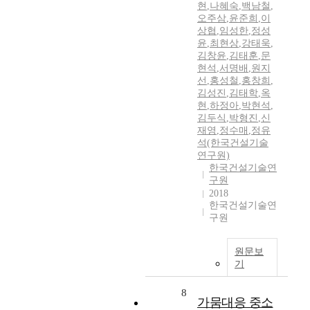
현
,
나혜숙
,
백남철
,
오주삼
,
윤준희
,
이
상협
,
임성한
,
정성
윤
,
최현상
,
강태욱
,
김창윤
,
김태훈
,
문
현석
,
서명배
,
원지
선
,
홍성철
,
홍창희
,
김성진
,
김태학
,
옥
현
,
하정아
,
박현석
,
김두식
,
박형진
,
신
재영
,
정수매
,
정유
석(한국건설기술
연구원)
한국건설기술연
구원
2018
한국건설기술연
구원
원문보
기
8
가뭄대응 중소