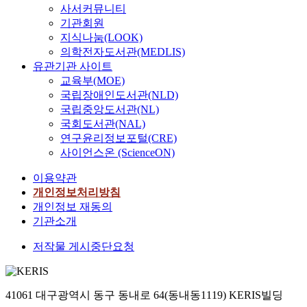
사서커뮤니티
기관회원
지식나눔(LOOK)
의학전자도서관(MEDLIS)
유관기관 사이트
교육부(MOE)
국립장애인도서관(NLD)
국립중앙도서관(NL)
국회도서관(NAL)
연구윤리정보포털(CRE)
사이언스온 (ScienceON)
이용약관
개인정보처리방침
개인정보 재동의
기관소개
저작물 게시중단요청
41061 대구광역시 동구 동내로 64(동내동1119) KERIS빌딩