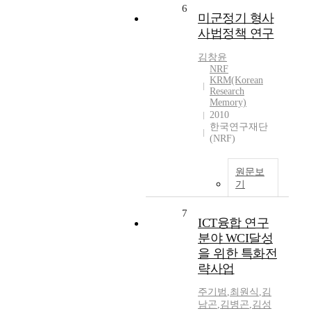
6
미군정기 형사
사법정책 연구
김창윤
NRF
KRM(Korean
Research
Memory)
2010
한국연구재단
(NRF)
원문보
기
7
ICT융합 연구
분야 WCI달성
을 위한 특화전
략사업
주기범
,
최원식
,
김
남곤
,
김병곤
,
김성