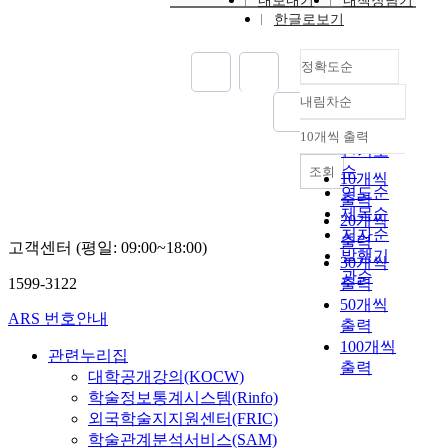
내보내기
내책장담기
한글로보기
정확도순
내림차순
정확도
순
10개씩 출력
내림차순
인기도
순
조회
10개씩
연도순
출력
제목순
20개씩
저자순
출력
고객센터 (평일: 09:00~18:00)
발행기
30개씩
관순
1599-3122
출력
50개씩
ARS 번호안내
출력
100개씩
관련누리집
출력
대학공개강의(KOCW)
학술정보통계시스템(Rinfo)
외국학술지지원센터(FRIC)
학술관계분석서비스(SAM)