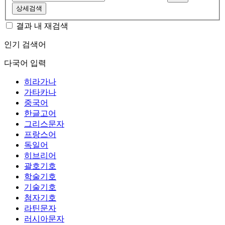
상세검색
결과 내 재검색
인기 검색어
다국어 입력
히라가나
가타카나
중국어
한글고어
그리스문자
프랑스어
독일어
히브리어
괄호기호
학술기호
기술기호
첨자기호
라틴문자
러시아문자