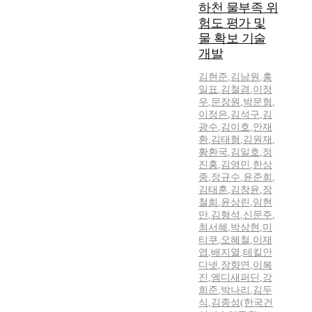
하천 물부족 위
험도 평가 및
물 확보 기술
개발
김현준
,
김남원
,
홍
일표
,
김철겸
,
이정
우
,
문장원
,
박문형
,
이정은
,
김석구
,
김
광수
,
김이호
,
안재
환
,
김태형
,
김원재
,
황환국
,
김일호
,
정
진홍
,
김영민
,
한상
종
,
정규수
,
윤준희
,
김태훈
,
김창윤
,
장
철희
,
윤상린
,
임현
만
,
김형석
,
신문주
,
최서혜
,
박상현
,
미
티쿠
,
오혜철
,
이재
엽
,
배지열
,
테킬안
디넷
,
장향연
,
이복
진
,
엠디새퍼딘
,
강
희준
,
박나리
,
김두
식
,
김종성(한국건