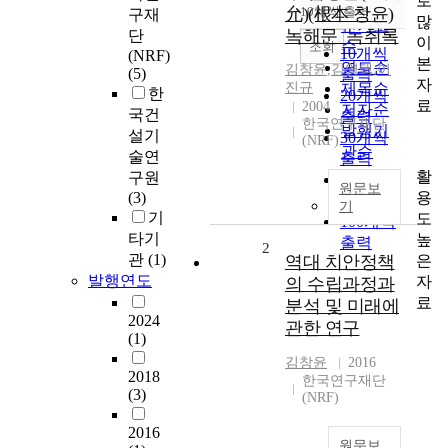
로
순
允)(根本 창윤)
10개씩 출력
구재
내림차순
많
인기도
녹해문_녹취록
단
이
순
조회
10개씩
(NRF)
본
연도순
김창윤
,
김영택
,
이
(5)
출력
자
진규
제목순
한
20개씩
료
2004
저자순
국건
출력
한국연구재단
발행기
설기
30개씩
(NRF)
관순
술연
출력
활
구원
50개씩
원문보
용
(3)
출력
기
기
도
100개씩
타기
높
출력
2
관
(1)
은
역대 치안정책
발행연도
자
의 수립과정과
료
분석 및 미래에
2024
관한 연구
(1)
김창윤
2016
2018
한국연구재단
(3)
(NRF)
2016
원문보