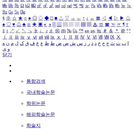
㎒
㎓
㎔
Ω
㏀
㏁
㎊
㎋
㎌
㏖
㏅
㎭
㎮
㎯
㏛
㎩
㎪
㎫
㎬
㏝
㏐
㏓
㏃
㏉
㏜
㏆
§
※
☆
★
○
●
◎
◇
◆
□
■
△
▽
→
←
↑
↓
↔
〓
◁
◀
▷
▶
♤
♠
♡
♥
♧
♣
⊙
◈
▣
◐
◑
▒
▤
▥
▨
▧
▦
▩
♨
☏
☎
☜
☞
¶
†
‡
↕
↗
↙
↖
↘
♭
♩
♪
♬
㉿
㈜
№
㏇
™
㏂
㏘
℡
＃
＆
＊
＠
ª
º
ⅰ
ⅱ
ⅲ
ⅳ
ⅴ
ⅵ
ⅶ
ⅷ
ⅸ
ⅹ
Ⅰ
Ⅱ
Ⅲ
Ⅳ
Ⅴ
Ⅵ
Ⅶ
Ⅷ
Ⅸ
Ⅹ
ا
ب
ت
ث
ج
ح
خ
د
ذ
ر
ز
س
ش
ص
ض
ط
ظ
ع
غ
ف
ق
ک
ل
م
ن
ه
و
ی
닫기
통합검색
국내학술논문
학위논문
해외학술논문
학술지