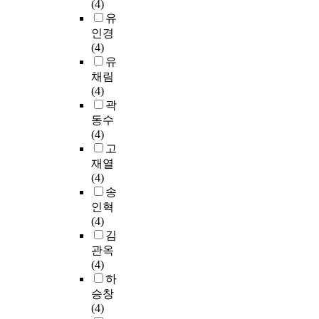
(4)
유
인경
(4)
유
채림
(4)
곽
동수
(4)
고
재열
(4)
송
인혁
(4)
김
관옥
(4)
하
승창
(4)