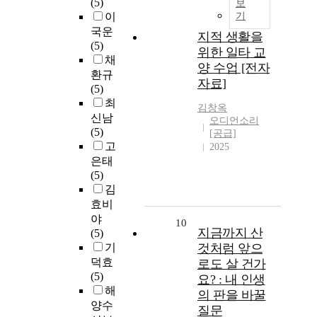
(5)
보
이
기
국운
지적 생활을
(5)
위한 일타 교
채
양 수업 [전자
환규
자료]
(5)
최
김창옥
신남
오디언소리
(5)
[공급]
고
2025
은태
(5)
김
효비
야
10
지금까지 산
(5)
기
것처럼 앞으
덕효
로도 살 건가
(5)
요? : 내 인생
해
의 판을 바꿀
양수
질문