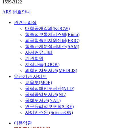
1599-3122
ARS 번호안내
관련누리집
대학공개강의(KOCW)
학술정보통계시스템(Rinfo)
외국학술지지원센터(FRIC)
학술관계분석서비스(SAM)
사서커뮤니티
기관회원
지식나눔(LOOK)
의학전자도서관(MEDLIS)
유관기관 사이트
교육부(MOE)
국립장애인도서관(NLD)
국립중앙도서관(NL)
국회도서관(NAL)
연구윤리정보포털(CRE)
사이언스온 (ScienceON)
이용약관