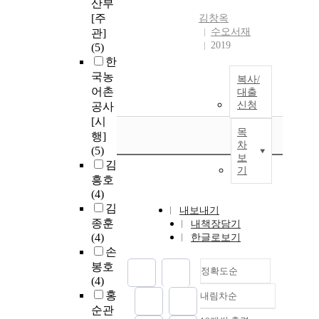
산부
[주
김창옥
수오서재
관]
2019
(5)
한
국농
복사/
어촌
대출
신청
공사
[시
목
행]
차
(5)
보
김
기
흥호
(4)
김
내보내기
종훈
내책장담기
(4)
한글로보기
손
봉호
정확도순
(4)
홍
내림차순
정확도
순관
순