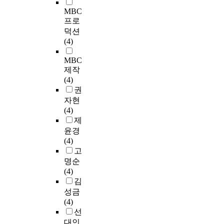
MBC
프로
덕션
(4)
MBC
제작
(4)
권
자현
(4)
제
윤경
(4)
고
명순
(4)
김
성금
(4)
선
대인