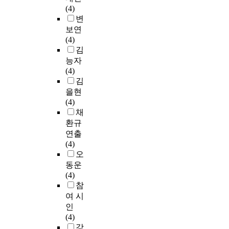
(4)
변
보연
(4)
김
능자
(4)
김
을현
(4)
채
환규
연출
(4)
오
동운
(4)
참
여 시
인
(4)
강