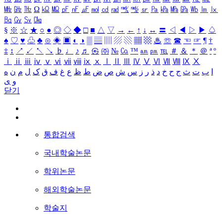
㎒
㎓
㎔
Ω
㏀
㏁
㎊
㎋
㎌
㏖
㏅
㎭
㎮
㎯
㏛
㎩
㎪
㎫
㎬
㏝
㏐
㏓
㏃
㏉
㏜
㏆
§
※
☆
★
○
●
◎
◇
◆
□
■
△
▽
→
←
↑
↓
↔
〓
◁
◀
▷
▶
♤
♠
♡
♥
♧
♣
⊙
◈
▣
◐
◑
▒
▤
▥
▨
▧
▦
▩
♨
☏
☎
☜
☞
¶
†
‡
↕
↗
↙
↖
↘
♭
♩
♪
♬
㉿
㈜
№
㏇
™
㏂
㏘
℡
＃
＆
＊
＠
ª
º
ⅰ
ⅱ
ⅲ
ⅳ
ⅴ
ⅵ
ⅶ
ⅷ
ⅸ
ⅹ
Ⅰ
Ⅱ
Ⅲ
Ⅳ
Ⅴ
Ⅵ
Ⅶ
Ⅷ
Ⅸ
Ⅹ
ا
ب
ت
ث
ج
ح
خ
د
ذ
ر
ز
س
ش
ص
ض
ط
ظ
ع
غ
ف
ق
ک
ل
م
ن
ه
و
ی
닫기
통합검색
국내학술논문
학위논문
해외학술논문
학술지