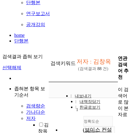
단행본
연구보고서
공개강의
home
단행본
검색결과 좁혀 보기
연관
저자 : 김창옥
검색키워드
검색
선택해제
(검색결과
88
건)
어 추
천
좁혀본 항목 보
이 검
기순서
색어
내보내기
로 많
내책장담기
검색량순
한글로보기
이 본
1
가나다순
자료
저자
정확도순
김
(보이스 컨설
창옥
내림차순