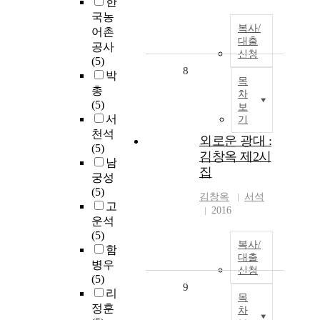
한
국농
복사/
어촌
대출
공사
신청
(5)
8
박
목
총
차
(5)
보
서
기
천석
외로운 광대 :
(5)
김창옥 제2시
남
집
궁성
(5)
김창옥
서석
고
2016
운석
(5)
복사/
함
대출
병우
신청
(5)
9
리
목
정훈
차