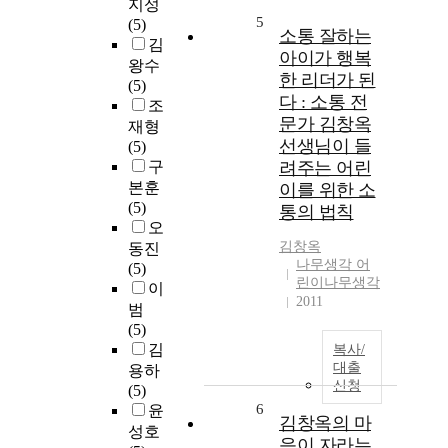
지성
5
(5)
소통 잘하는
김
아이가 행복
왕수
한 리더가 된
(5)
다 : 소통 전
조
문가 김창옥
재형
선생님이 들
(5)
구
려주는 어린
본훈
이를 위한 소
(5)
통의 법칙
오
김창옥
동진
나무생각 어
(5)
린이나무생각
이
2011
범
(5)
김
복사/
대출
용하
신청
(5)
6
윤
김창옥의 마
성호
음이 자라는