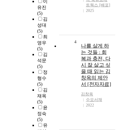
이
트웍스 [배포]
유진
2025
(5)
김
성대
(5)
최
4
영우
나를 살게 하
(5)
는 것들 : 회
김
복과 충전, 다
석문
시 잘 살고 싶
(5)
을 때 읽는 김
정
창옥의 제안
형수
서 [전자자료]
(5)
김
김창옥
재옥
수오서재
(5)
2022
윤
정숙
(5)
유