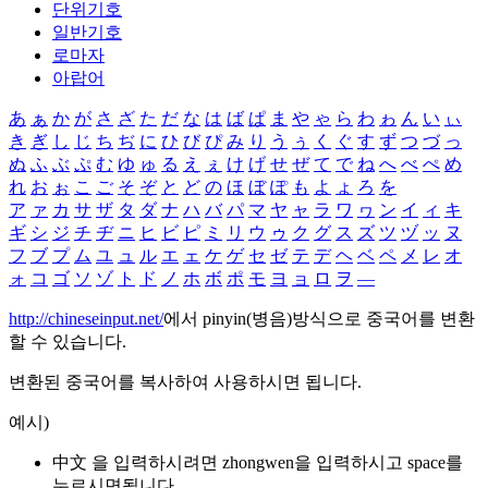
단위기호
일반기호
로마자
아랍어
あ
ぁ
か
が
さ
ざ
た
だ
な
は
ば
ぱ
ま
や
ゃ
ら
わ
ゎ
ん
い
ぃ
き
ぎ
し
じ
ち
ぢ
に
ひ
び
ぴ
み
り
う
ぅ
く
ぐ
す
ず
つ
づ
っ
ぬ
ふ
ぶ
ぷ
む
ゆ
ゅ
る
え
ぇ
け
げ
せ
ぜ
て
で
ね
へ
べ
ぺ
め
れ
お
ぉ
こ
ご
そ
ぞ
と
ど
の
ほ
ぼ
ぽ
も
よ
ょ
ろ
を
ア
ァ
カ
サ
ザ
タ
ダ
ナ
ハ
バ
パ
マ
ヤ
ャ
ラ
ワ
ヮ
ン
イ
ィ
キ
ギ
シ
ジ
チ
ヂ
ニ
ヒ
ビ
ピ
ミ
リ
ウ
ゥ
ク
グ
ス
ズ
ツ
ヅ
ッ
ヌ
フ
ブ
プ
ム
ユ
ュ
ル
エ
ェ
ケ
ゲ
セ
ゼ
テ
デ
ヘ
ベ
ペ
メ
レ
オ
ォ
コ
ゴ
ソ
ゾ
ト
ド
ノ
ホ
ボ
ポ
モ
ヨ
ョ
ロ
ヲ
―
http://chineseinput.net/
에서 pinyin(병음)방식으로 중국어를 변환
할 수 있습니다.
변환된 중국어를 복사하여 사용하시면 됩니다.
예시)
中文 을 입력하시려면
zhongwen
을 입력하시고 space를
누르시면됩니다.