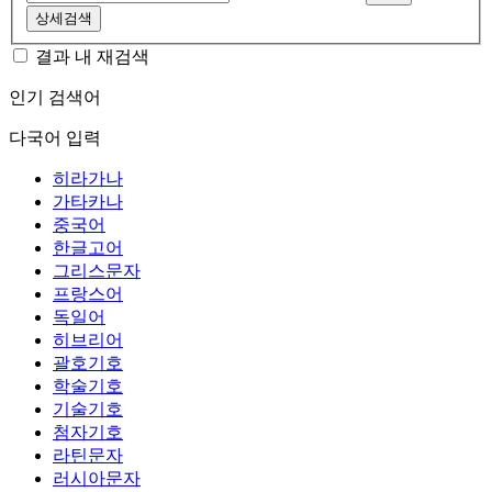
상세검색
결과 내 재검색
인기 검색어
다국어 입력
히라가나
가타카나
중국어
한글고어
그리스문자
프랑스어
독일어
히브리어
괄호기호
학술기호
기술기호
첨자기호
라틴문자
러시아문자