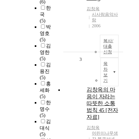
(6)
한
김창옥
국
시사랑음악사
랑
(5)
2006
박
영호
(5)
복사/
김
대출
영한
신청
(5)
3
목
김
차
용진
보
(5)
기
홍
김창옥의 마
세화
음이 자라는
(5)
한
따뜻한 소통
명수
법칙 45 [전자
(5)
자료]
김
대식
김창옥
어린이나무생
(5)
각 북큐브네