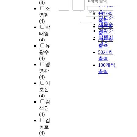
10개씩 출력
(4)
내림차순
인기도
조
순
조회
10개씩
영현
연도순
출력
(4)
제목순
20개씩
박
저자순
출력
태영
발행기
30개씩
(4)
관순
유
출력
광수
50개씩
(4)
출력
맹
100개씩
명관
출력
(4)
이
호선
(4)
김
석권
(4)
김
동호
(4)