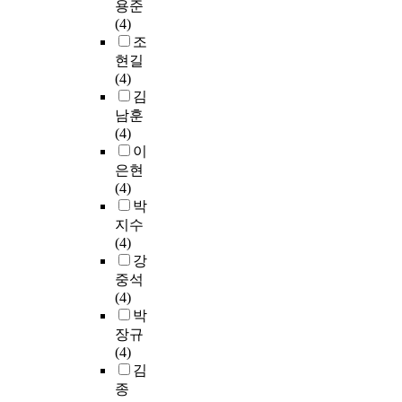
용준
(4)
조
현길
(4)
김
남훈
(4)
이
은현
(4)
박
지수
(4)
강
중석
(4)
박
장규
(4)
김
종