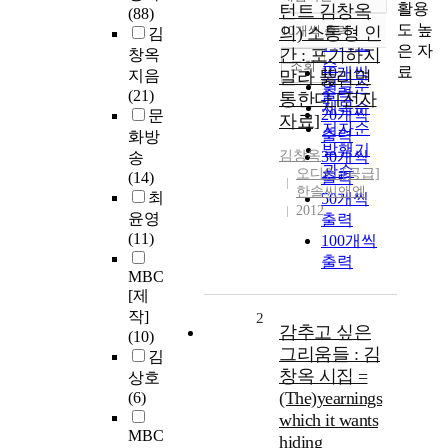
정확도
활용
턴트 김창옥
(88)
순
도 높
의) 소통형 인
10개씩 출력
김
내림차순
인기도
은 자
간 : 포기하지
창옥
순
조회
료
10개씩
지음
말라 뚫리면
연도순
출력
(21)
통한다 [전자
제목순
20개씩
문
자료]
저자순
출력
화방
발행기
김창옥
30개씩
송
관순
오디언 [공급]
(14)
출력
한솔씨앤엠
최
50개씩
2012
윤영
출력
(11)
100개씩
출력
MBC
[제
작]
2
감추고 싶은
(10)
그리움들 : 김
김
창옥 시집 =
상호
(The)yearnings
(6)
which it wants
MBC
hiding