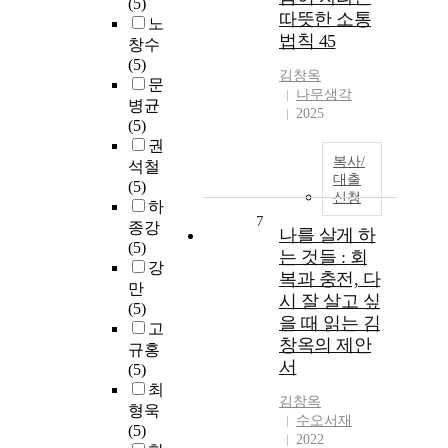
(5)
따뜻한 소통
노
법칙 45
창수
(5)
김창옥
문
나무생각
병균
2025
(5)
권
복사/
석철
대출
(5)
신청
하
7
종강
나를 살게 하
(5)
는 것들 : 회
강
복과 충전, 다
만
시 잘 살고 싶
(5)
을 때 읽는 김
고
창옥의 제안
규홍
서
(5)
최
김창옥
형욱
수오서재
(5)
2022