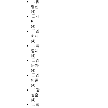
임
영신
(4)
서
민
(4)
김
희재
(4)
박
종대
(4)
김
문자
(4)
김
명준
(4)
강
성훈
(4)
박