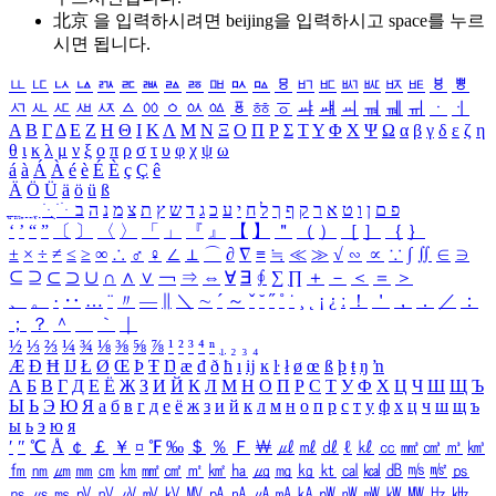
北京 을 입력하시려면
beijing
을 입력하시고 space를 누르
시면 됩니다.
ㅥ
ㅦ
ㅧ
ㅨ
ㅩ
ㅪ
ㅫ
ㅬ
ㅭ
ㅮ
ㅯ
ㅰ
ㅱ
ㅲ
ㅳ
ㅴ
ㅵ
ㅶ
ㅷ
ㅸ
ㅹ
ㅺ
ㅻ
ㅼ
ㅽ
ㅾ
ㅿ
ㆀ
ㆁ
ㆂ
ㆃ
ㆄ
ㆅ
ㆆ
ㆇ
ㆈ
ㆉ
ㆊ
ㆋ
ㆌ
ㆍ
ㆎ
Α
Β
Γ
Δ
Ε
Ζ
Η
Θ
Ι
Κ
Λ
Μ
Ν
Ξ
Ο
Π
Ρ
Σ
Τ
Υ
Φ
Χ
Ψ
Ω
α
β
γ
δ
ε
ζ
η
θ
ι
κ
λ
μ
ν
ξ
ο
π
ρ
σ
τ
υ
φ
χ
ψ
ω
á
à
Á
À
é
è
É
È
ç
Ç
ê
Ä
Ö
Ü
ä
ö
ü
ß
ְ
ֳ
ֲ
ֱ
ָ
ַ
ֵ
ֶ
ִ
ֹ
ּ
ֻ
ׂ
ׁ
ּ
ב
ה
נ
מ
צ
ת
ץ
ש
ד
ג
כ
ע
י
ח
ל
ך
ף
ק
ר
א
ט
ו
ן
ם
פ
‘
’
“
”
〔
〕
〈
〉
「
」
『
』
【
】
＂
（
）
［
］
｛
｝
±
×
÷
≠
≤
≥
∞
∴
♂
♀
∠
⊥
⌒
∂
∇
≡
≒
≪
≫
√
∽
∝
∵
∫
∬
∈
∋
⊆
⊇
⊂
⊃
∪
∩
∧
∨
￢
⇒
⇔
∀
∃
∮
∑
∏
＋
－
＜
＝
＞
、
。
·
‥
…
¨
〃
―
∥
＼
∼
´
～
ˇ
˘
˝
˚
˙
¸
˛
¡
¿
ː
！
＇
，
．
／
：
；
？
＾
＿
｀
｜
½
⅓
⅔
¼
¾
⅛
⅜
⅝
⅞
¹
²
³
⁴
ⁿ
₁
₂
₃
₄
Æ
Ð
Ħ
Ĳ
Ł
Ø
Œ
Þ
Ŧ
Ŋ
æ
đ
ð
ħ
ı
ĳ
ĸ
ŀ
ł
ø
œ
ß
þ
ŧ
ŋ
ŉ
А
Б
В
Г
Д
Е
Ё
Ж
З
И
Й
К
Л
М
Н
О
П
Р
С
Т
У
Ф
Х
Ц
Ч
Ш
Щ
Ъ
Ы
Ь
Э
Ю
Я
а
б
в
г
д
е
ё
ж
з
и
й
к
л
м
н
о
п
р
с
т
у
ф
х
ц
ч
ш
щ
ъ
ы
ь
э
ю
я
′
″
℃
Å
￠
￡
￥
¤
℉
‰
＄
％
Ｆ
￦
㎕
㎖
㎗
ℓ
㎘
㏄
㎣
㎤
㎥
㎦
㎙
㎚
㎛
㎜
㎝
㎞
㎟
㎠
㎡
㎢
㏊
㎍
㎎
㎏
㏏
㎈
㎉
㏈
㎧
㎨
㎰
㎱
㎲
㎳
㎴
㎵
㎶
㎷
㎸
㎹
㎀
㎁
㎂
㎃
㎄
㎺
㎻
㎽
㎾
㎿
㎐
㎑