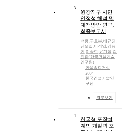
3
원창지구 사면
안정성 해석 및
대책방안 연구,
최종보고서
백용
,
구호본
,
배규진
,
권오일
,
이정엽
,
김승
현
,
이종현
,
유기정
,
김
진환(한국건설기술
연구원)
한움종합건설
2004
한국건설기술연
구원
원문보기
4
한국형 포장설
계법 개발과 포