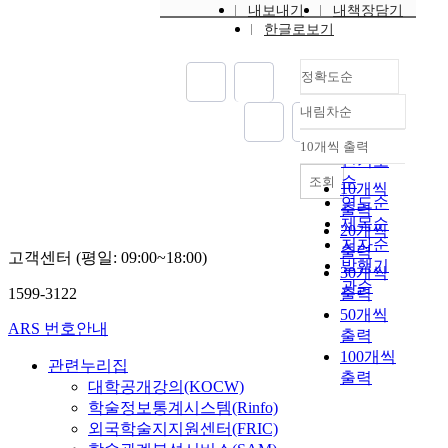
내보내기
내책장담기
한글로보기
정확도순
내림차순
정확도
순
10개씩 출력
내림차순
인기도
순
조회
10개씩
연도순
출력
제목순
20개씩
저자순
출력
고객센터 (평일: 09:00~18:00)
발행기
30개씩
관순
1599-3122
출력
50개씩
ARS 번호안내
출력
100개씩
관련누리집
출력
대학공개강의(KOCW)
학술정보통계시스템(Rinfo)
외국학술지지원센터(FRIC)