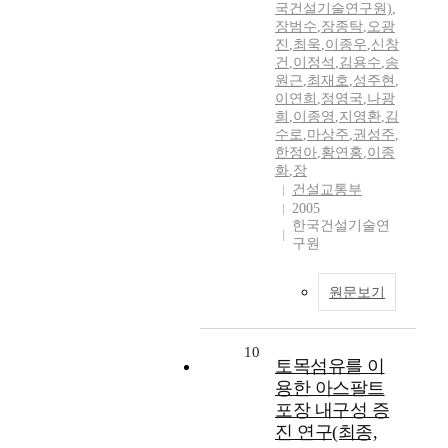
국건설기술연구원)
,
장범수
,
장종탁
,
오광
진
,
최욱
,
이종우
,
신창
건
,
이정석
,
김용수
,
송
원근
,
최재호
,
성주현
,
이연희
,
정영국
,
나광
희
,
이종영
,
지영환
,
김
수로
,
마상주
,
권성주
,
한정아
,
황연홍
,
이종
화
,
장
건설교통부
2005
한국건설기술연
구원
원문보기
10
토목섬유를 이
용한 아스팔트
포장 내구성 증
진 연구(최종,