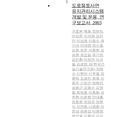
5
도로절토사면
유지관리시스템
개발 및 운용, 연
구보고서, 2003
구호본
,
백용
,
정하익
,
마상준
,
이석원
,
김진
만
,
이성원
,
이용수
,
곽
기석
,
이대영
,
장수호
,
김원
,
유준
,
이종현
,
김
승현
,
권오일
,
유기정
,
김진환
,
이정연
,
이규
필
,
김광염
,
외(한국건
설기술연구원)
,
장범
수
,
신현만
,
신주열
,
장
종탁
,
오광진
,
최욱
,
이
종우
,
신창건
,
박혁진
,
송원근
,
김용수
,
김영
철
,
최재호
,
이종화
,
성
주현
,
이윤향
,
민대홍
,
정희원
,
정영국
,
장현
식
,
이연희
,
나광희
,
이
준성
,
송윤섭
,
이종영
,
박성욱
,
이학규
,
김수