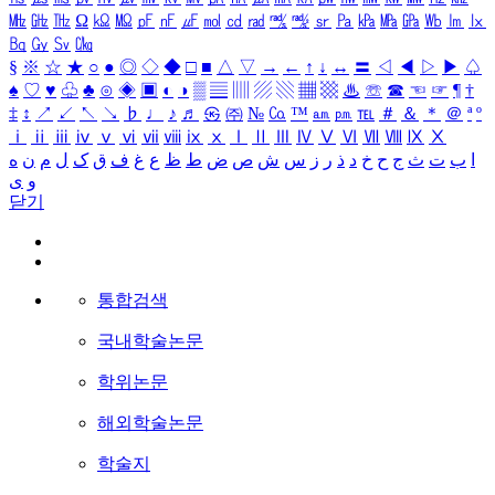
㎒
㎓
㎔
Ω
㏀
㏁
㎊
㎋
㎌
㏖
㏅
㎭
㎮
㎯
㏛
㎩
㎪
㎫
㎬
㏝
㏐
㏓
㏃
㏉
㏜
㏆
§
※
☆
★
○
●
◎
◇
◆
□
■
△
▽
→
←
↑
↓
↔
〓
◁
◀
▷
▶
♤
♠
♡
♥
♧
♣
⊙
◈
▣
◐
◑
▒
▤
▥
▨
▧
▦
▩
♨
☏
☎
☜
☞
¶
†
‡
↕
↗
↙
↖
↘
♭
♩
♪
♬
㉿
㈜
№
㏇
™
㏂
㏘
℡
＃
＆
＊
＠
ª
º
ⅰ
ⅱ
ⅲ
ⅳ
ⅴ
ⅵ
ⅶ
ⅷ
ⅸ
ⅹ
Ⅰ
Ⅱ
Ⅲ
Ⅳ
Ⅴ
Ⅵ
Ⅶ
Ⅷ
Ⅸ
Ⅹ
ا
ب
ت
ث
ج
ح
خ
د
ذ
ر
ز
س
ش
ص
ض
ط
ظ
ع
غ
ف
ق
ک
ل
م
ن
ه
و
ی
닫기
통합검색
국내학술논문
학위논문
해외학술논문
학술지