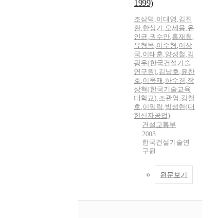
1999)
조삼덕
,
이대영
,
김진
환
,
한상기
,
오세용
,
유
인균
,
권수안
,
홍재청
,
유형목
,
이수형
,
이상
국
,
이태훈
,
양성철
,
김
광우(한국건설기술
연구원)
,
김남호
,
윤찬
호
,
이욱재
,
하수경
,
장
상혁(한국기술교육
대학교)
,
조관영
,
강철
호
,
이임락
,
박성현(대
한산자공업)
건설교통부
2003
한국건설기술연
구원
원문보기