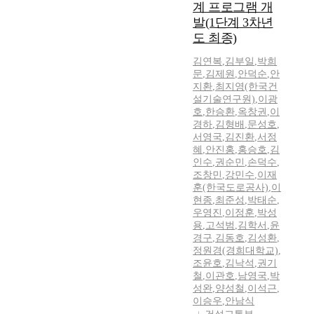
계 프로그램 개
발(1단계 3차년
도 최종)
김연복
,
김부일
,
박희
문
,
김제원
,
안덕순
,
안
지환
,
최지영(한국건
설기술연구원)
,
이광
호
,
한승환
,
옥창권
,
이
경하
,
김형배
,
문성호
,
서영국
,
김진환
,
서정
혜
,
안진홍
,
홍승호
,
김
인수
,
권순민
,
손덕수
,
조창민
,
강민수
,
이재
훈(한국도로공사)
,
이
현종
,
최준성
,
박태순
,
우영진
,
이정훈
,
박성
용
,
고석범
,
김학서
,
윤
경구
,
김동호
,
김성환
,
정원경(경희대학교)
,
조윤호
,
김낙석
,
권기
철
,
이관호
,
남영국
,
박
성완
,
양성철
,
이석근
,
이승우
,
안남식