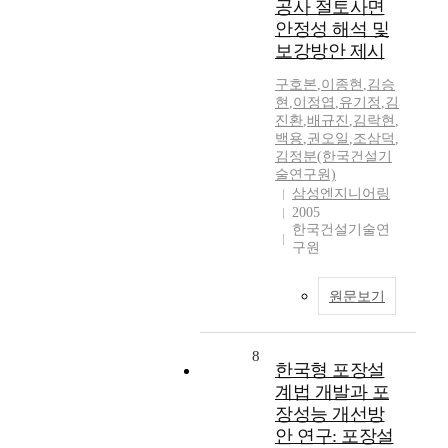
공사 절토사면
안정성 해석 및
보강방안 제시
구호본
,
이종현
,
김승
현
,
이정엽
,
유기정
,
김
진환
,
배규진
,
김락현
,
백용
,
권오일
,
조삼덕
,
김정분(한국건설기
술연구원)
삼성엔지니어링
2005
한국건설기술연
구원
원문보기
8
한국형 포장설
계법 개발과 포
장성능 개선방
안 연구: 포장설