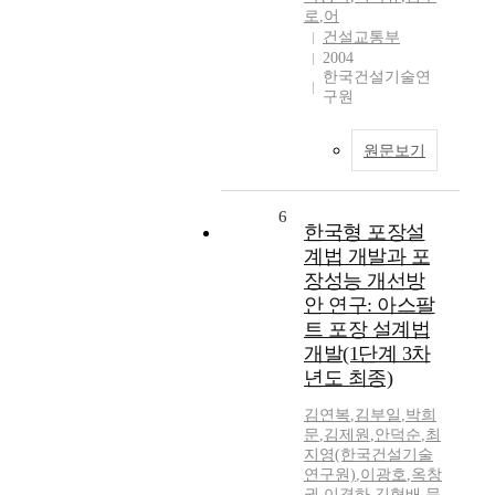
로
,
어
건설교통부
2004
한국건설기술연
구원
원문보기
6
한국형 포장설
계법 개발과 포
장성능 개선방
안 연구: 아스팔
트 포장 설계법
개발(1단계 3차
년도 최종)
김연복
,
김부일
,
박희
문
,
김제원
,
안덕순
,
최
지영(한국건설기술
연구원)
,
이광호
,
옥창
권
,
이경하
,
김형배
,
문