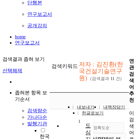
단행본
연구보고서
공개강의
home
연구보고서
검색결과 좁혀 보기
연
저자 : 김진환(한
검색키워드
관
국건설기술연구
선택해제
검
원)
(검색결과
11
건)
색
어
좁혀본 항목 보
추
기순서
천
내보내기
내책장담기
검색량순
이
한글로보기
가나다순
검
1
발행기관
도
색
정확도순
심
어
한국
내림차순