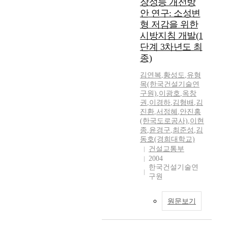
장성능 개선방
안 연구: 소성변
형 저감을 위한
시방지침 개발(1
단계 3차년도 최
종)
김연복
,
황성도
,
유형
목(한국건설기술연
구원)
,
이광호
,
옥창
권
,
이경하
,
김형배
,
김
진환
,
서정혜
,
안진홍
(한국도로공사)
,
이현
종
,
윤경구
,
최준성
,
김
동호(경희대학교)
건설교통부
2004
한국건설기술연
구원
원문보기