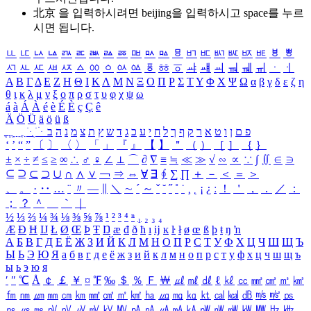
北京 을 입력하시려면
beijing
을 입력하시고 space를 누르
시면 됩니다.
ㅥ
ㅦ
ㅧ
ㅨ
ㅩ
ㅪ
ㅫ
ㅬ
ㅭ
ㅮ
ㅯ
ㅰ
ㅱ
ㅲ
ㅳ
ㅴ
ㅵ
ㅶ
ㅷ
ㅸ
ㅹ
ㅺ
ㅻ
ㅼ
ㅽ
ㅾ
ㅿ
ㆀ
ㆁ
ㆂ
ㆃ
ㆄ
ㆅ
ㆆ
ㆇ
ㆈ
ㆉ
ㆊ
ㆋ
ㆌ
ㆍ
ㆎ
Α
Β
Γ
Δ
Ε
Ζ
Η
Θ
Ι
Κ
Λ
Μ
Ν
Ξ
Ο
Π
Ρ
Σ
Τ
Υ
Φ
Χ
Ψ
Ω
α
β
γ
δ
ε
ζ
η
θ
ι
κ
λ
μ
ν
ξ
ο
π
ρ
σ
τ
υ
φ
χ
ψ
ω
á
à
Á
À
é
è
É
È
ç
Ç
ê
Ä
Ö
Ü
ä
ö
ü
ß
ְ
ֳ
ֲ
ֱ
ָ
ַ
ֵ
ֶ
ִ
ֹ
ּ
ֻ
ׂ
ׁ
ּ
ב
ה
נ
מ
צ
ת
ץ
ש
ד
ג
כ
ע
י
ח
ל
ך
ף
ק
ר
א
ט
ו
ן
ם
פ
‘
’
“
”
〔
〕
〈
〉
「
」
『
』
【
】
＂
（
）
［
］
｛
｝
±
×
÷
≠
≤
≥
∞
∴
♂
♀
∠
⊥
⌒
∂
∇
≡
≒
≪
≫
√
∽
∝
∵
∫
∬
∈
∋
⊆
⊇
⊂
⊃
∪
∩
∧
∨
￢
⇒
⇔
∀
∃
∮
∑
∏
＋
－
＜
＝
＞
、
。
·
‥
…
¨
〃
―
∥
＼
∼
´
～
ˇ
˘
˝
˚
˙
¸
˛
¡
¿
ː
！
＇
，
．
／
：
；
？
＾
＿
｀
｜
½
⅓
⅔
¼
¾
⅛
⅜
⅝
⅞
¹
²
³
⁴
ⁿ
₁
₂
₃
₄
Æ
Ð
Ħ
Ĳ
Ł
Ø
Œ
Þ
Ŧ
Ŋ
æ
đ
ð
ħ
ı
ĳ
ĸ
ŀ
ł
ø
œ
ß
þ
ŧ
ŋ
ŉ
А
Б
В
Г
Д
Е
Ё
Ж
З
И
Й
К
Л
М
Н
О
П
Р
С
Т
У
Ф
Х
Ц
Ч
Ш
Щ
Ъ
Ы
Ь
Э
Ю
Я
а
б
в
г
д
е
ё
ж
з
и
й
к
л
м
н
о
п
р
с
т
у
ф
х
ц
ч
ш
щ
ъ
ы
ь
э
ю
я
′
″
℃
Å
￠
￡
￥
¤
℉
‰
＄
％
Ｆ
￦
㎕
㎖
㎗
ℓ
㎘
㏄
㎣
㎤
㎥
㎦
㎙
㎚
㎛
㎜
㎝
㎞
㎟
㎠
㎡
㎢
㏊
㎍
㎎
㎏
㏏
㎈
㎉
㏈
㎧
㎨
㎰
㎱
㎲
㎳
㎴
㎵
㎶
㎷
㎸
㎹
㎀
㎁
㎂
㎃
㎄
㎺
㎻
㎽
㎾
㎿
㎐
㎑