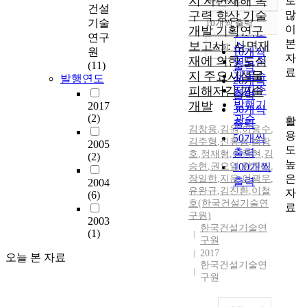
지 사면재해 복
로
정확도
건설
많
구력 향상 기술
순
기술
10개씩 출력
내림차순
이
개발 기획연구
인기도
연구
본
보고서 : 사면재
순
조회
원
10개씩
자
재에 의한 도심
연도순
(11)
출력
료
지 주요시설물
제목순
발행연도
20개씩
피해저감 기술
저자순
출력
발행기
개발
2017
30개씩
(2)
관순
활
출력
김창용
,
김원
,
이용수
,
용
50개씩
김주형
,
신휴성
,
최창
2005
도
출력
호
,
정재형
,
이종현
,
김
(2)
높
승현
,
권오일
100개씩
,
한진태
,
은
장일한
,
지운
,
이광우
,
출력
2004
유완규
,
김진환
,
이철
자
(6)
호(한국건설기술연
료
구원)
2003
한국건설기술연
(1)
구원
2017
오늘 본 자료
한국건설기술연
구원