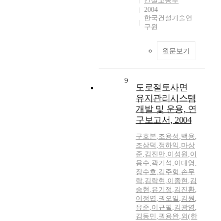
건설교통부
2004
한국건설기술연
구원
원문보기
9
도로절토사면
유지관리시스템
개발 및 운용, 연
구보고서, 2004
구호본
,
조용성
,
백용
,
조삼덕
,
정하익
,
마상
준
,
김진만
,
이성원
,
이
용수
,
곽기석
,
이대영
,
장수호
,
김주형
,
손무
락
,
김락현
,
이종현
,
김
승현
,
유기정
,
김진환
,
이정엽
,
권오일
,
김원
,
유준
,
이규필
,
김광염
,
김동민
,
권용완
,
외(한