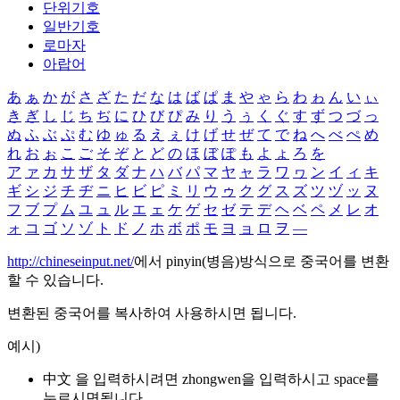
단위기호
일반기호
로마자
아랍어
あ
ぁ
か
が
さ
ざ
た
だ
な
は
ば
ぱ
ま
や
ゃ
ら
わ
ゎ
ん
い
ぃ
き
ぎ
し
じ
ち
ぢ
に
ひ
び
ぴ
み
り
う
ぅ
く
ぐ
す
ず
つ
づ
っ
ぬ
ふ
ぶ
ぷ
む
ゆ
ゅ
る
え
ぇ
け
げ
せ
ぜ
て
で
ね
へ
べ
ぺ
め
れ
お
ぉ
こ
ご
そ
ぞ
と
ど
の
ほ
ぼ
ぽ
も
よ
ょ
ろ
を
ア
ァ
カ
サ
ザ
タ
ダ
ナ
ハ
バ
パ
マ
ヤ
ャ
ラ
ワ
ヮ
ン
イ
ィ
キ
ギ
シ
ジ
チ
ヂ
ニ
ヒ
ビ
ピ
ミ
リ
ウ
ゥ
ク
グ
ス
ズ
ツ
ヅ
ッ
ヌ
フ
ブ
プ
ム
ユ
ュ
ル
エ
ェ
ケ
ゲ
セ
ゼ
テ
デ
ヘ
ベ
ペ
メ
レ
オ
ォ
コ
ゴ
ソ
ゾ
ト
ド
ノ
ホ
ボ
ポ
モ
ヨ
ョ
ロ
ヲ
―
http://chineseinput.net/
에서 pinyin(병음)방식으로 중국어를 변환
할 수 있습니다.
변환된 중국어를 복사하여 사용하시면 됩니다.
예시)
中文 을 입력하시려면
zhongwen
을 입력하시고 space를
누르시면됩니다.