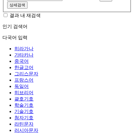
상세검색
결과 내 재검색
인기 검색어
다국어 입력
히라가나
가타카나
중국어
한글고어
그리스문자
프랑스어
독일어
히브리어
괄호기호
학술기호
기술기호
첨자기호
라틴문자
러시아문자