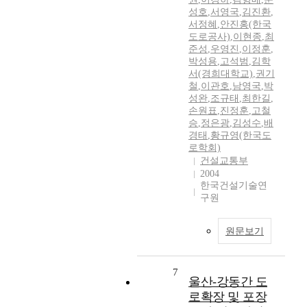
성호
,
서영국
,
김진환
,
서정혜
,
안진홍(한국
도로공사)
,
이현종
,
최
준성
,
우영진
,
이정훈
,
박성용
,
고석범
,
김학
서(경희대학교)
,
권기
철
,
이관호
,
남영국
,
박
성완
,
조규태
,
최한길
,
손원표
,
진정훈
,
고철
승
,
정은광
,
김성수
,
배
경태
,
황규영(한국도
로학회)
건설교통부
2004
한국건설기술연
구원
원문보기
7
울산-강동간 도
로확장 및 포장