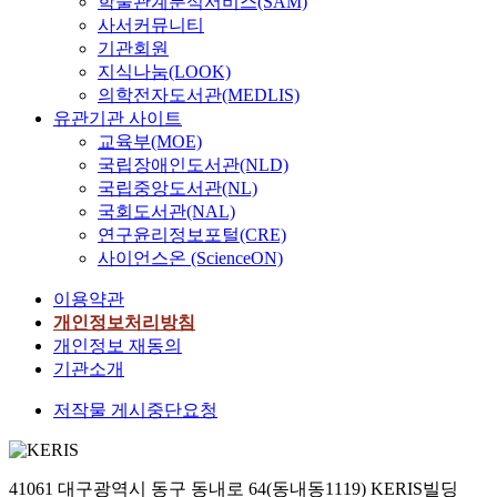
학술관계분석서비스(SAM)
사서커뮤니티
기관회원
지식나눔(LOOK)
의학전자도서관(MEDLIS)
유관기관 사이트
교육부(MOE)
국립장애인도서관(NLD)
국립중앙도서관(NL)
국회도서관(NAL)
연구윤리정보포털(CRE)
사이언스온 (ScienceON)
이용약관
개인정보처리방침
개인정보 재동의
기관소개
저작물 게시중단요청
41061 대구광역시 동구 동내로 64(동내동1119) KERIS빌딩