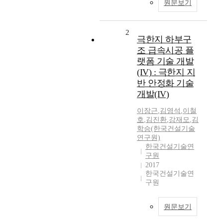
원문보기
2
극한지 하부구
조 급속시공 플
랫폼 기술 개발
(IV) : 극한지 지
반 안정화 기술
개발(IV)
이장근
,
김영석
,
이철
호
,
김진환
,
강재모
,
김
학승(한국건설기술
연구원)
한국건설기술연
구원
2017
한국건설기술연
구원
원문보기