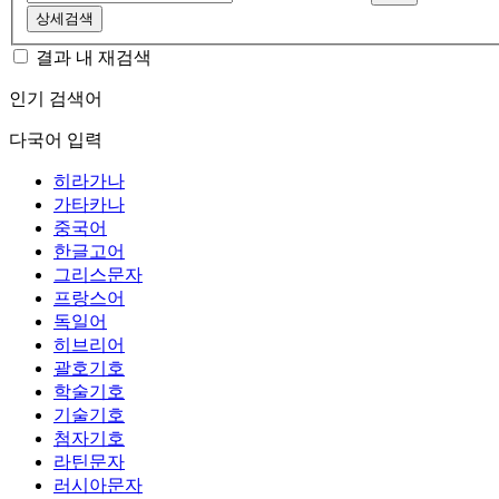
상세검색
결과 내 재검색
인기 검색어
다국어 입력
히라가나
가타카나
중국어
한글고어
그리스문자
프랑스어
독일어
히브리어
괄호기호
학술기호
기술기호
첨자기호
라틴문자
러시아문자