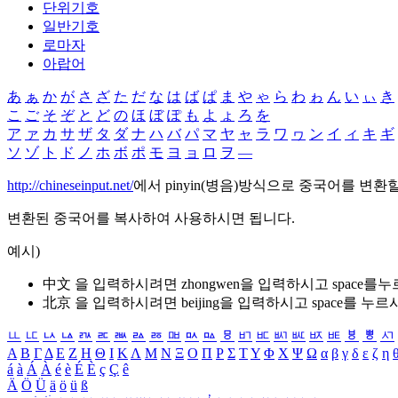
단위기호
일반기호
로마자
아랍어
あ
ぁ
か
が
さ
ざ
た
だ
な
は
ば
ぱ
ま
や
ゃ
ら
わ
ゎ
ん
い
ぃ
き
こ
ご
そ
ぞ
と
ど
の
ほ
ぼ
ぽ
も
よ
ょ
ろ
を
ア
ァ
カ
サ
ザ
タ
ダ
ナ
ハ
バ
パ
マ
ヤ
ャ
ラ
ワ
ヮ
ン
イ
ィ
キ
ギ
ソ
ゾ
ト
ド
ノ
ホ
ボ
ポ
モ
ヨ
ョ
ロ
ヲ
―
http://chineseinput.net/
에서 pinyin(병음)방식으로 중국어를 변환
변환된 중국어를 복사하여 사용하시면 됩니다.
예시)
中文 을 입력하시려면
zhongwen
을 입력하시고 space를
北京 을 입력하시려면
beijing
을 입력하시고 space를 누르
ㅥ
ㅦ
ㅧ
ㅨ
ㅩ
ㅪ
ㅫ
ㅬ
ㅭ
ㅮ
ㅯ
ㅰ
ㅱ
ㅲ
ㅳ
ㅴ
ㅵ
ㅶ
ㅷ
ㅸ
ㅹ
ㅺ
Α
Β
Γ
Δ
Ε
Ζ
Η
Θ
Ι
Κ
Λ
Μ
Ν
Ξ
Ο
Π
Ρ
Σ
Τ
Υ
Φ
Χ
Ψ
Ω
α
β
γ
δ
ε
ζ
η
á
à
Á
À
é
è
É
È
ç
Ç
ê
Ä
Ö
Ü
ä
ö
ü
ß