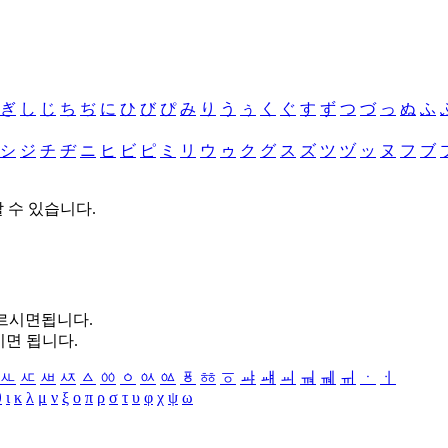
ぎ
し
じ
ち
ぢ
に
ひ
び
ぴ
み
り
う
ぅ
く
ぐ
す
ず
つ
づ
っ
ぬ
ふ
シ
ジ
チ
ヂ
ニ
ヒ
ビ
ピ
ミ
リ
ウ
ゥ
ク
グ
ス
ズ
ツ
ヅ
ッ
ヌ
フ
ブ
할 수 있습니다.
누르시면됩니다.
시면 됩니다.
ㅻ
ㅼ
ㅽ
ㅾ
ㅿ
ㆀ
ㆁ
ㆂ
ㆃ
ㆄ
ㆅ
ㆆ
ㆇ
ㆈ
ㆉ
ㆊ
ㆋ
ㆌ
ㆍ
ㆎ
θ
ι
κ
λ
μ
ν
ξ
ο
π
ρ
σ
τ
υ
φ
χ
ψ
ω