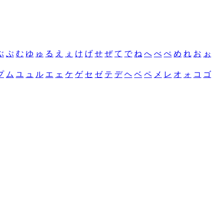
ぶ
ぷ
む
ゆ
ゅ
る
え
ぇ
け
げ
せ
ぜ
て
で
ね
へ
べ
ぺ
め
れ
お
ぉ
プ
ム
ユ
ュ
ル
エ
ェ
ケ
ゲ
セ
ゼ
テ
デ
ヘ
ベ
ペ
メ
レ
オ
ォ
コ
ゴ