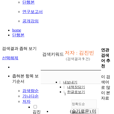
단행본
연구보고서
공개강의
home
단행본
검색결과 좁혀 보기
연관
저자 : 김진빈
검색키워드
검색
선택해제
(검색결과
9
건)
어 추
천
좁혀본 항목 보
이 검
기순서
색어
내보내기
로 많
내책장담기
검색량순
한글로보기
이 본
1
가나다순
자료
저자
정확도순
(슬기로운) 미
김진
내림차순