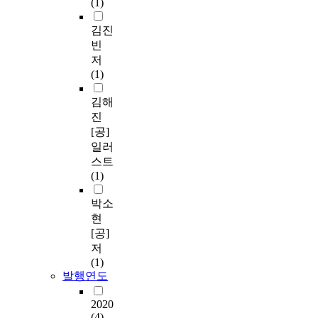
(1)
김진
빈
저
(1)
김해
진
[공]
일러
스트
(1)
박소
현
[공]
저
(1)
발행연도
2020
(4)