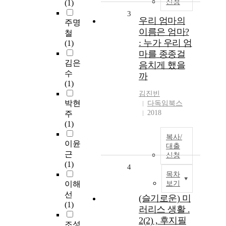
신청
(1)
3
우리 엄마의
주명
이름은 엄마?
철
: 누가 우리 엄
(1)
마를 종종걸
김은
음치게 했을
수
까
(1)
김진빈
박현
다독임북스
2018
주
(1)
복사/
이윤
대출
근
신청
(1)
4
목차
이해
보기
선
(슬기로운) 미
(1)
러리스 생활 .
2(2) , 후지필
조성