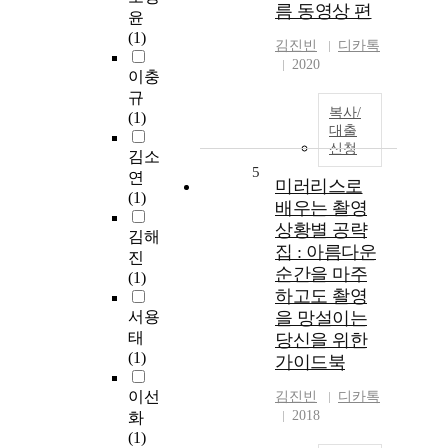
름 동영상 편
윤
(1)
김진빈
디카톡
2020
이충
규
복사/
(1)
대출
신청
김소
5
연
미러리스로
(1)
배우는 촬영
상황별 공략
김해
집 : 아름다운
진
순간을 마주
(1)
하고도 촬영
서용
을 망설이는
태
당신을 위한
(1)
가이드북
이선
김진빈
디카톡
2018
화
(1)