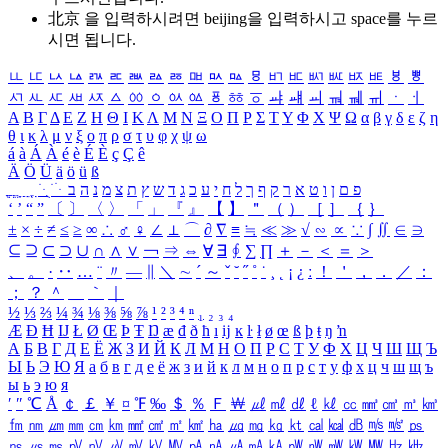
北京 을 입력하시려면
beijing
을 입력하시고 space를 누르
시면 됩니다.
ㅥ
ㅦ
ㅧ
ㅨ
ㅩ
ㅪ
ㅫ
ㅬ
ㅭ
ㅮ
ㅯ
ㅰ
ㅱ
ㅲ
ㅳ
ㅴ
ㅵ
ㅶ
ㅷ
ㅸ
ㅹ
ㅺ
ㅻ
ㅼ
ㅽ
ㅾ
ㅿ
ㆀ
ㆁ
ㆂ
ㆃ
ㆄ
ㆅ
ㆆ
ㆇ
ㆈ
ㆉ
ㆊ
ㆋ
ㆌ
ㆍ
ㆎ
Α
Β
Γ
Δ
Ε
Ζ
Η
Θ
Ι
Κ
Λ
Μ
Ν
Ξ
Ο
Π
Ρ
Σ
Τ
Υ
Φ
Χ
Ψ
Ω
α
β
γ
δ
ε
ζ
η
θ
ι
κ
λ
μ
ν
ξ
ο
π
ρ
σ
τ
υ
φ
χ
ψ
ω
á
à
Á
À
é
è
É
È
ç
Ç
ê
Ä
Ö
Ü
ä
ö
ü
ß
ְ
ֳ
ֲ
ֱ
ָ
ַ
ֵ
ֶ
ִ
ֹ
ּ
ֻ
ׂ
ׁ
ּ
ב
ה
נ
מ
צ
ת
ץ
ש
ד
ג
כ
ע
י
ח
ל
ך
ף
ק
ר
א
ט
ו
ן
ם
פ
‘
’
“
”
〔
〕
〈
〉
「
」
『
』
【
】
＂
（
）
［
］
｛
｝
±
×
÷
≠
≤
≥
∞
∴
♂
♀
∠
⊥
⌒
∂
∇
≡
≒
≪
≫
√
∽
∝
∵
∫
∬
∈
∋
⊆
⊇
⊂
⊃
∪
∩
∧
∨
￢
⇒
⇔
∀
∃
∮
∑
∏
＋
－
＜
＝
＞
、
。
·
‥
…
¨
〃
―
∥
＼
∼
´
～
ˇ
˘
˝
˚
˙
¸
˛
¡
¿
ː
！
＇
，
．
／
：
；
？
＾
＿
｀
｜
½
⅓
⅔
¼
¾
⅛
⅜
⅝
⅞
¹
²
³
⁴
ⁿ
₁
₂
₃
₄
Æ
Ð
Ħ
Ĳ
Ł
Ø
Œ
Þ
Ŧ
Ŋ
æ
đ
ð
ħ
ı
ĳ
ĸ
ŀ
ł
ø
œ
ß
þ
ŧ
ŋ
ŉ
А
Б
В
Г
Д
Е
Ё
Ж
З
И
Й
К
Л
М
Н
О
П
Р
С
Т
У
Ф
Х
Ц
Ч
Ш
Щ
Ъ
Ы
Ь
Э
Ю
Я
а
б
в
г
д
е
ё
ж
з
и
й
к
л
м
н
о
п
р
с
т
у
ф
х
ц
ч
ш
щ
ъ
ы
ь
э
ю
я
′
″
℃
Å
￠
￡
￥
¤
℉
‰
＄
％
Ｆ
￦
㎕
㎖
㎗
ℓ
㎘
㏄
㎣
㎤
㎥
㎦
㎙
㎚
㎛
㎜
㎝
㎞
㎟
㎠
㎡
㎢
㏊
㎍
㎎
㎏
㏏
㎈
㎉
㏈
㎧
㎨
㎰
㎱
㎲
㎳
㎴
㎵
㎶
㎷
㎸
㎹
㎀
㎁
㎂
㎃
㎄
㎺
㎻
㎽
㎾
㎿
㎐
㎑