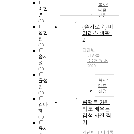
복사/
이현
대출
영
신청
(1)
6
(슬기로운) 미
정현
러리스 생활 .
진
2
(1)
김진빈
디카톡
송지
DICATALK
원
2020
(1)
윤성
복사/
대출
민
신청
(1)
7
콤팩트 카메
김다
라로 배우는
혜
감성 사진 찍
(1)
기
윤지
김진빈
디카톡