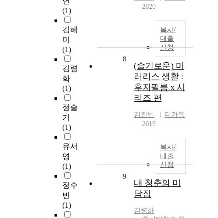
연
2020
(1)
김혜
복사/
대출
미
신청
(1)
8
(슬기로운) 미
김령
러리스 생활 :
화
후지필름 x 시
(1)
리즈 편
정슬
김진빈
디카톡
기
2019
(1)
유서
복사/
영
대출
신청
(1)
9
내 청춘의 미
정수
담집
빈
(1)
김령화