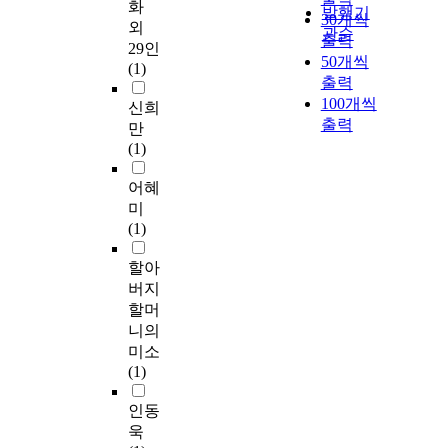
화
발행기
30개씩
외
관순
출력
29인
50개씩
(1)
출력
100개씩
신희
출력
만
(1)
어혜
미
(1)
할아
버지
할머
니의
미소
(1)
인동
욱