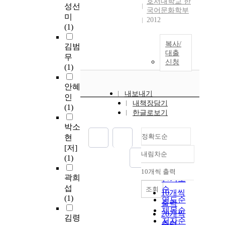
호서대학교 한
성선
국어문화학부
미
2012
(1)
복사/
김범
대출
무
신청
(1)
안혜
내보내기
인
내책장담기
(1)
한글로보기
박소
정확도순
현
[저]
내림차순
정확도
(1)
순
10개씩 출력
내림차순
곽희
인기도
섭
순
조회
10개씩
(1)
연도순
출력
제목순
20개씩
김령
저자순
출력