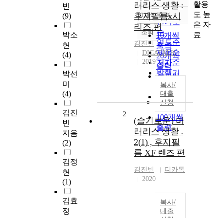
정확도
활용
러리스 생활 :
빈
순
도 높
후지필름x시
10개씩 출력
(9)
내림차순
인기도
은 자
리즈 편
순
조회
료
박소
10개씩
연도순
김진빈
현
출력
제목순
DICATALK
(4)
20개씩
2019
저자순
출력
발행기
박선
30개씩
관순
미
복사/
출력
(4)
대출
50개씩
신청
출력
김진
2
100개씩
(슬기로운) 미
빈
출력
러리스 생활 .
지음
2(1) , 후지필
(2)
름 XF 렌즈 편
김정
김진빈
디카톡
현
2020
(1)
김효
복사/
정
대출