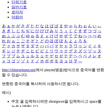
단위기호
일반기호
로마자
아랍어
あ
ぁ
か
が
さ
ざ
た
だ
な
は
ば
ぱ
ま
や
ゃ
ら
わ
ゎ
ん
い
ぃ
き
ぎ
し
じ
ち
ぢ
に
ひ
び
ぴ
み
り
う
ぅ
く
ぐ
す
ず
つ
づ
っ
ぬ
ふ
ぶ
ぷ
む
ゆ
ゅ
る
え
ぇ
け
げ
せ
ぜ
て
で
ね
へ
べ
ぺ
め
れ
お
ぉ
こ
ご
そ
ぞ
と
ど
の
ほ
ぼ
ぽ
も
よ
ょ
ろ
を
ア
ァ
カ
サ
ザ
タ
ダ
ナ
ハ
バ
パ
マ
ヤ
ャ
ラ
ワ
ヮ
ン
イ
ィ
キ
ギ
シ
ジ
チ
ヂ
ニ
ヒ
ビ
ピ
ミ
リ
ウ
ゥ
ク
グ
ス
ズ
ツ
ヅ
ッ
ヌ
フ
ブ
プ
ム
ユ
ュ
ル
エ
ェ
ケ
ゲ
セ
ゼ
テ
デ
ヘ
ベ
ペ
メ
レ
オ
ォ
コ
ゴ
ソ
ゾ
ト
ド
ノ
ホ
ボ
ポ
モ
ヨ
ョ
ロ
ヲ
―
http://chineseinput.net/
에서 pinyin(병음)방식으로 중국어를 변환
할 수 있습니다.
변환된 중국어를 복사하여 사용하시면 됩니다.
예시)
中文 을 입력하시려면
zhongwen
을 입력하시고 space를
누르시면됩니다.