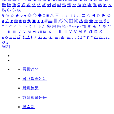
㎒
㎓
㎔
Ω
㏀
㏁
㎊
㎋
㎌
㏖
㏅
㎭
㎮
㎯
㏛
㎩
㎪
㎫
㎬
㏝
㏐
㏓
㏃
㏉
㏜
㏆
§
※
☆
★
○
●
◎
◇
◆
□
■
△
▽
→
←
↑
↓
↔
〓
◁
◀
▷
▶
♤
♠
♡
♥
♧
♣
⊙
◈
▣
◐
◑
▒
▤
▥
▨
▧
▦
▩
♨
☏
☎
☜
☞
¶
†
‡
↕
↗
↙
↖
↘
♭
♩
♪
♬
㉿
㈜
№
㏇
™
㏂
㏘
℡
＃
＆
＊
＠
ª
º
ⅰ
ⅱ
ⅲ
ⅳ
ⅴ
ⅵ
ⅶ
ⅷ
ⅸ
ⅹ
Ⅰ
Ⅱ
Ⅲ
Ⅳ
Ⅴ
Ⅵ
Ⅶ
Ⅷ
Ⅸ
Ⅹ
ا
ب
ت
ث
ج
ح
خ
د
ذ
ر
ز
س
ش
ص
ض
ط
ظ
ع
غ
ف
ق
ک
ل
م
ن
ه
و
ی
닫기
통합검색
국내학술논문
학위논문
해외학술논문
학술지