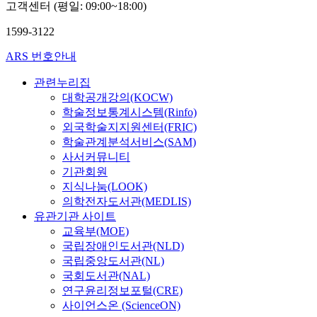
고객센터 (평일: 09:00~18:00)
1599-3122
ARS 번호안내
관련누리집
대학공개강의(KOCW)
학술정보통계시스템(Rinfo)
외국학술지지원센터(FRIC)
학술관계분석서비스(SAM)
사서커뮤니티
기관회원
지식나눔(LOOK)
의학전자도서관(MEDLIS)
유관기관 사이트
교육부(MOE)
국립장애인도서관(NLD)
국립중앙도서관(NL)
국회도서관(NAL)
연구윤리정보포털(CRE)
사이언스온 (ScienceON)