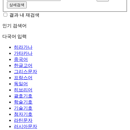
상세검색
결과 내 재검색
인기 검색어
다국어 입력
히라가나
가타카나
중국어
한글고어
그리스문자
프랑스어
독일어
히브리어
괄호기호
학술기호
기술기호
첨자기호
라틴문자
러시아문자