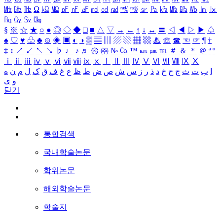
㎒
㎓
㎔
Ω
㏀
㏁
㎊
㎋
㎌
㏖
㏅
㎭
㎮
㎯
㏛
㎩
㎪
㎫
㎬
㏝
㏐
㏓
㏃
㏉
㏜
㏆
§
※
☆
★
○
●
◎
◇
◆
□
■
△
▽
→
←
↑
↓
↔
〓
◁
◀
▷
▶
♤
♠
♡
♥
♧
♣
⊙
◈
▣
◐
◑
▒
▤
▥
▨
▧
▦
▩
♨
☏
☎
☜
☞
¶
†
‡
↕
↗
↙
↖
↘
♭
♩
♪
♬
㉿
㈜
№
㏇
™
㏂
㏘
℡
＃
＆
＊
＠
ª
º
ⅰ
ⅱ
ⅲ
ⅳ
ⅴ
ⅵ
ⅶ
ⅷ
ⅸ
ⅹ
Ⅰ
Ⅱ
Ⅲ
Ⅳ
Ⅴ
Ⅵ
Ⅶ
Ⅷ
Ⅸ
Ⅹ
ا
ب
ت
ث
ج
ح
خ
د
ذ
ر
ز
س
ش
ص
ض
ط
ظ
ع
غ
ف
ق
ک
ل
م
ن
ه
و
ی
닫기
통합검색
국내학술논문
학위논문
해외학술논문
학술지