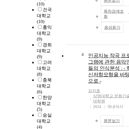
원문보기
(10)
건국
목차검색조
대학교
회
(10)
홍익
음성듣기
대학교
(9)
경희
대학교
4
인공지능 작곡 프
(9)
그램에 관한 음악
고려
들의 인식분석 : - 
대학교
(8)
신저항모형을 바
충북
으로 -
대학교
김지호
(6)
상명대학교 문화기
한양
대학원
대학교
2024
국내석사
(5)
숭실
대학교
원문보기
(4)