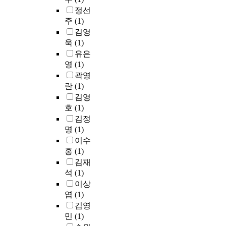
정선
주
(1)
김영
욱
(1)
유은
영
(1)
곽영
란
(1)
김영
호
(1)
김정
명
(1)
이수
홍
(1)
김재
석
(1)
이상
엽
(1)
김영
민
(1)