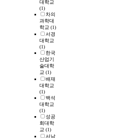
대학교
Process 1) Considering the
(1)
particularity of the Nation
차의
University, "Integrated
과학대
Accounting System" shou
학교
(1)
be introduced to ensure th
서경
efficiency and rapidity of
대학교
financial operations. It
(1)
should be established to
한국
secure formal improvemen
산업기
and autonomy in the
술대학
execution of the parent-
교
(1)
supporting account budge
배재
Therefore, National
대학교
University has the efficie
(1)
of the budget execution. 2)
백석
A "National University
대학교
budget Account" should 
(1)
established and operated f
성공
effectiveness and
회대학
promptness in the executi
of the general account.
교
(1)
Therefore, the transference
서남