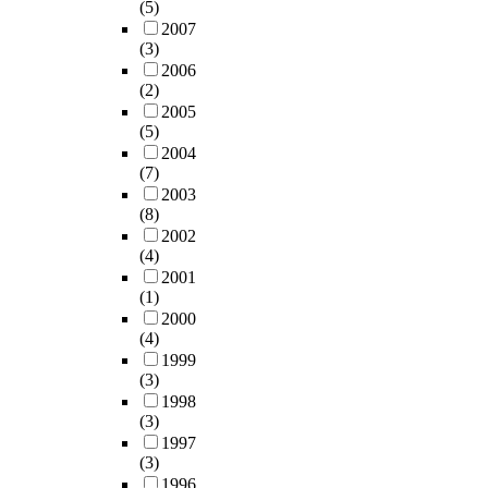
(5)
budgeting should be
2007
introduced, such as
(3)
enforcement. 4) For
2006
university`s budget
(2)
accounting systems for lo
2005
term growth and
(5)
development, If
2004
performance-based
(7)
indicators of feedback sub
2003
system compared to the
(8)
output of operating budge
2002
(4)
will be different, the Input
2001
process must be able to
(1)
incorporate feedback
2000
information. The above
(4)
suggested improvements f
1999
the national
(3)
universities`budget accou
1998
system are desperately
(3)
required and should be
1997
realized to achieve the
(3)
educational purpose of
1996