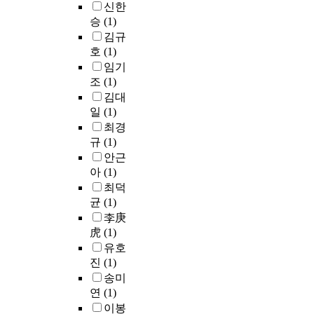
신한
승
(1)
김규
호
(1)
임기
조
(1)
김대
일
(1)
최경
규
(1)
안근
아
(1)
최덕
균
(1)
李庚
虎
(1)
유호
진
(1)
송미
연
(1)
이봉