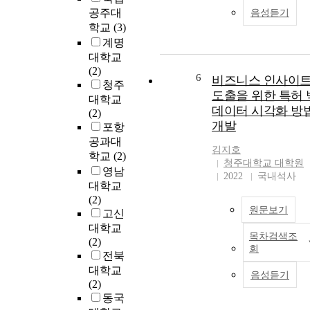
공주대
음성듣기
학교
(3)
계명
대학교
(2)
6
비즈니스 인사이
청주
도출을 위한 특허 
대학교
데이터 시각화 방
(2)
개발
포항
공과대
김지호
학교
(2)
청주대학교 대학원
영남
2022
국내석사
대학교
(2)
원문보기
고신
대학교
목차검색조
(2)
회
전북
대학교
음성듣기
(2)
동국