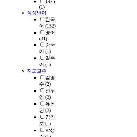
1975
(1)
작성언어
한국
어
(152)
영어
(31)
중국
어
(1)
일본
어
(1)
지도교수
김영
수
(2)
선우
영
(2)
유동
진
(2)
김기
호
(1)
박성
주
(1)