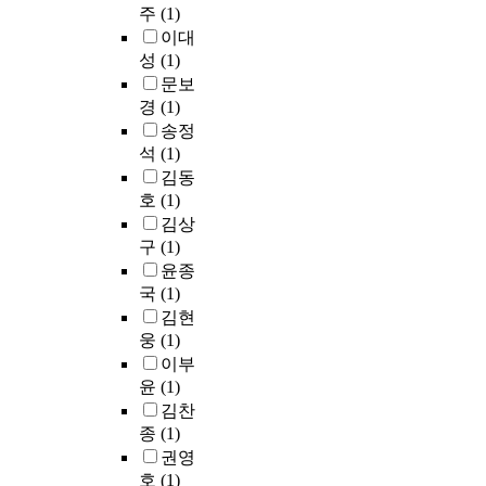
주
(1)
이대
성
(1)
문보
경
(1)
송정
석
(1)
김동
호
(1)
김상
구
(1)
윤종
국
(1)
김현
웅
(1)
이부
윤
(1)
김찬
종
(1)
권영
호
(1)