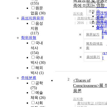
목표성향 및 운동
순
10개씩 출력
(155)
내림
족에 미치는 영향
인기
원문
순
조회
10개
없음
(30)
김지호
연도
출력
음성지원유무
경희대학교 대학원
제목
20개
2016
국내석사
음성
저자
출력
지원
발행
30개
(117)
원문보기
관순
학위유형
출력
국내
50개
목차검색조
석사
출력
회
(154)
100개
음성듣기
국내
출력
박사
(30)
해외
박사
(1)
주제분류
2
<Traces of
공학
Consciousness>展 
(75)
품론
예술
체육
(26)
김지호
사회
홍익대학교 산업미