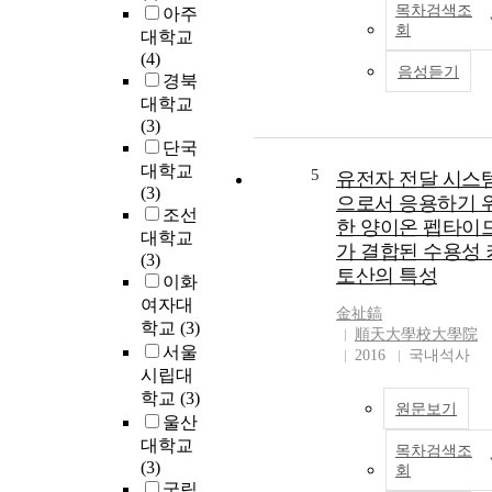
목차검색조
아주
회
대학교
(4)
음성듣기
경북
대학교
(3)
단국
대학교
5
유전자 전달 시스
(3)
으로서 응용하기 
조선
한 양이온 펩타이
대학교
가 결합된 수용성 
(3)
토산의 특성
이화
여자대
金祉鎬
학교
(3)
順天大學校大學院
서울
2016
국내석사
시립대
학교
(3)
원문보기
울산
대학교
목차검색조
(3)
회
국립