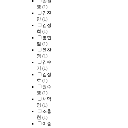
손원
영
(1)
김진
만
(1)
김정
희
(1)
홍현
철
(1)
윤찬
영
(1)
김수
기
(1)
김정
호
(1)
권수
영
(1)
서덕
영
(1)
조홍
현
(1)
이승