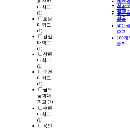
회신학
20개
National University's bud
저자
대학교
출력
accounting system has be
발행
(1)
30개
diversified. Accordance w
관순
호남
the flow, integrated
출력
대학교
accounting system should
50개
(1)
be introduced. 4) National
출력
경일
University Corporation to
100개
대학교
enhance efficiency throu
출력
(1)
the competitive can be
창원
helpful. In this regard, the
대학교
government is not
(1)
promoting one-sided
순천
opinions to a variety of
consumer-oriented. Natio
대학교
University Corporation
(1)
should be carried out in
금오
stages. 5) Budgeting
공과대
process, it should reflect t
학교
(1)
opinions of various
수원
members. And the situati
대학교
of the National University
(1)
should establish guidelin
용인
for the budget. 3. Output