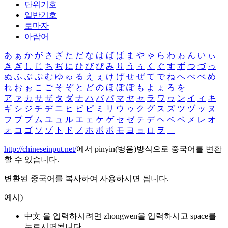
단위기호
일반기호
로마자
아랍어
あ
ぁ
か
が
さ
ざ
た
だ
な
は
ば
ぱ
ま
や
ゃ
ら
わ
ゎ
ん
い
ぃ
き
ぎ
し
じ
ち
ぢ
に
ひ
び
ぴ
み
り
う
ぅ
く
ぐ
す
ず
つ
づ
っ
ぬ
ふ
ぶ
ぷ
む
ゆ
ゅ
る
え
ぇ
け
げ
せ
ぜ
て
で
ね
へ
べ
ぺ
め
れ
お
ぉ
こ
ご
そ
ぞ
と
ど
の
ほ
ぼ
ぽ
も
よ
ょ
ろ
を
ア
ァ
カ
サ
ザ
タ
ダ
ナ
ハ
バ
パ
マ
ヤ
ャ
ラ
ワ
ヮ
ン
イ
ィ
キ
ギ
シ
ジ
チ
ヂ
ニ
ヒ
ビ
ピ
ミ
リ
ウ
ゥ
ク
グ
ス
ズ
ツ
ヅ
ッ
ヌ
フ
ブ
プ
ム
ユ
ュ
ル
エ
ェ
ケ
ゲ
セ
ゼ
テ
デ
ヘ
ベ
ペ
メ
レ
オ
ォ
コ
ゴ
ソ
ゾ
ト
ド
ノ
ホ
ボ
ポ
モ
ヨ
ョ
ロ
ヲ
―
http://chineseinput.net/
에서 pinyin(병음)방식으로 중국어를 변환
할 수 있습니다.
변환된 중국어를 복사하여 사용하시면 됩니다.
예시)
中文 을 입력하시려면
zhongwen
을 입력하시고 space를
누르시면됩니다.