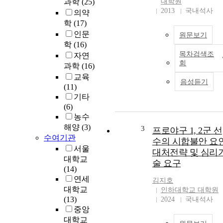
과학
(25)
대학원
2013
국내석사
의약
학
(17)
인문
원문보기
학
(16)
목차검색조
자연
회
과학
(16)
교육
음성듣기
(11)
기타
(6)
농수
해양
(3)
3
프로야구 1, 2군 선
수여기관
수의 시합불안 요인
서울
대처전략 및 심리
대학교
술 요구
(14)
연세
김지호
대학교
인하대학교 대학원
(13)
2024
국내석사
중앙
대학교