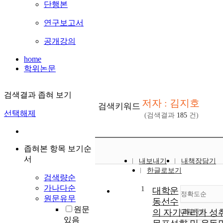
단행본
연구보고서
공개강의
home
학위논문
검색결과 좁혀 보기
저자 : 김지호
검색키워드
선택해제
(검색결과
185
건)
좁혀본 항목 보기순
서
내보내기
내책장담기
한글로보기
검색량순
가나다순
1
대학운
정확도순
원문유무
동선수
원문
의 자기관리가 성
내림차순
정확
있음