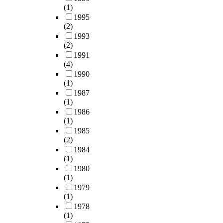
national universities in or
(1)
to lead a highly
1995
informationized and ultra
(2)
modern-industrialized
1993
society in the 21st century
(2)
as well as to improve the
1991
quality of university
(4)
education through
1990
(1)
developing the special
1987
characteristics of individu
(1)
universities.
1986
(1)
1985
(2)
1984
(1)
1980
(1)
1979
(1)
1978
(1)