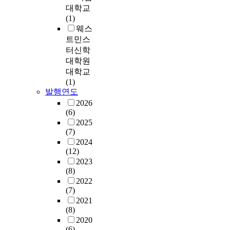
diversion system of the
대학교
budget should be simplifi
(1)
and the basis of budget
웨스
compilation only for
트민스
national universities is
터신학
needed to have flexibility. 3
대학원
With respect to the budget
대학교
execution of the Universit
(1)
It should evaluate the
발행연도
validity of business plan.
2026
do this, planned budgetin
(6)
system(PPBS) should be
2025
introduced in. Long-term
(7)
development plans and
2024
annual budget compilatio
(12)
associates organically by
2023
PPBS. 4. Feedback Process
(8)
1) The internal control
2022
(7)
system of the university
2021
should be activated to
(8)
improve formality of
2020
balancing and auditing th
(6)