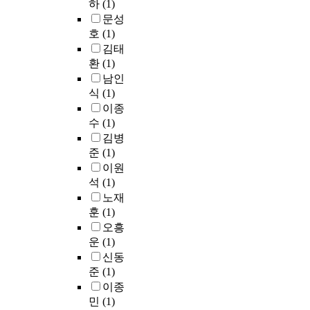
하
(1)
문성
호
(1)
김태
환
(1)
남인
식
(1)
이종
수
(1)
김병
준
(1)
이원
석
(1)
노재
훈
(1)
오흥
운
(1)
신동
준
(1)
이종
민
(1)