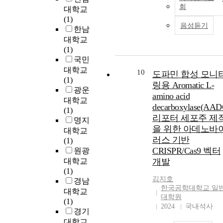
were as follows. 1. Input
회
대학교
Process 1) The government`s
(1)
investment on the nationa
음성듣기
한남
university isn`t enough. I
대학교
2007 the government`s
(1)
investment ratio of GDP t
국민
higher education is 0.6
대학교
percent. But it`s too low i
10
도파민 합성 모니
(1)
comparison to the OECD
링용 Aromatic L-
광운
average level of 1 percent.
amino acid
대학교
Therefore, the government
decarboxylase(AAD
(1)
investment ratio should
리포터 세포주 제
명지
greatly increase. 2) In 2007
을 위한 아데노바
대학교
college students in Korea
러스 기반
(1)
has a per capita annual
CRISPR/Cas9 벡터
원광
tuition is $ 8,920. And It`s
대학교
lower than the OECD
개발
(1)
average level $ 12,907. It
김지호
경남
should be stepped up to t
한국공학대학교 일
OECD average level. 3) In
대학교
대학원
2007 the government`s th
(1)
2024
국내석사
burden of higher educatio
경기
expenses is 20.7 percent.
대학교