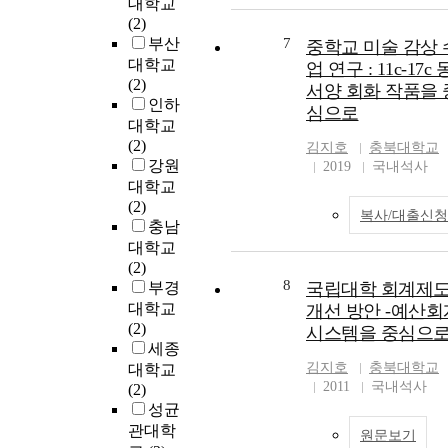
대학교
(2)
부산
7
중학교 미술 감상 
대학교
업 연구 : 11c-17c 
(2)
서양 회화 작품을 
인하
심으로
대학교
(2)
김지호
충북대학교
강원
2019
국내석사
대학교
(2)
복사/대출신청
충남
대학교
(2)
8
부경
국립대학 회계제
대학교
개선 방안 -예산회
(2)
시스템을 중심으로
세종
김지호
충북대학교
대학교
2011
국내석사
(2)
성균
관대학
원문보기