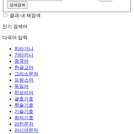
상세검색
결과 내 재검색
인기 검색어
다국어 입력
히라가나
가타카나
중국어
한글고어
그리스문자
프랑스어
독일어
히브리어
괄호기호
학술기호
기술기호
첨자기호
라틴문자
러시아문자