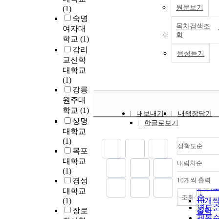
The OECD average 69.1
원문보기
(1)
percent level should be
숙명
목차검색조
raised to the level of
여자대
회
government. 2. Transition
학교
(1)
Process 1) National
감리
음성듣기
University's budget
교신학
accounting system is line-
대학교
item budget for the previ
(1)
year's revised budget.
강릉
Beyond it, the analysis of
원주대
the important results or the
학교
(1)
내보내기
내책장담기
analysis of alternatives th
상명
한글로보기
can be considered
대학교
performance budget syst
(1)
should be introduced. 2)
정확도순
목포
National University`s the
대학교
내림차순
long-term development
정확
(1)
plans and budgets should
순
경성
10개씩 출력
linked. Top-Down system
내림
인기
대학교
should adopt national
순
조회
(1)
10개
university`s the budget
연도
장로
출력
accounting system. 3)
제목