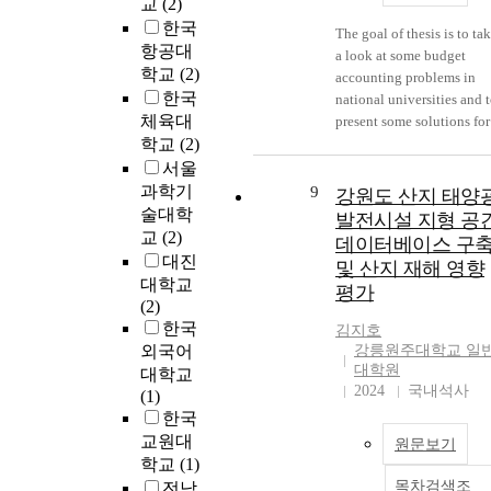
교
(2)
한국
The goal of thesis is to ta
항공대
a look at some budget
학교
(2)
accounting problems in
한국
national universities and 
체육대
present some solutions for
학교
(2)
those problem so that the
can externally cope with
서울
rapidly changing
과학기
9
강원도 산지 태양
educational environment
술대학
발전시설 지형 공
and internally improve th
교
(2)
데이터베이스 구
quality of education. By the
대진
및 산지 재해 영향
system theory , this thesis
대학교
평가
will analyze budget
(2)
accounting status of the
한국
김지호
National University. It is
외국어
강릉원주대학교 일
classified into four proces
대학원
대학교
of the system theory,
2024
국내석사
(1)
identify problems.
한국
Therefore, suggestions we
교원대
원문보기
made through analysis of 
학교
(1)
current system. The results
목차검색조
전남