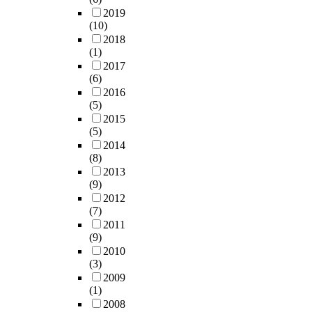
general account, and the
2019
result of internal auditing
(10)
and examination analysis
2018
should be open to the pub
(1)
to secure responsibility a
2017
confidence. 2) The problem
(6)
of urgent balancing dates 
2016
the parents-supporting
(5)
account budget should be
2015
improved by adopting a se
(5)
controlled selecting meth
2014
and by activating the
(8)
procedure of prior
2013
consideration. 3) In terms of
(9)
university`s financial
2012
(7)
assessment and feedback,
2011
the University should
(9)
strengthen financial
2010
accountability. The financ
(3)
evaluation criteria and
2009
systems to establish
(1)
performance-based,
2008
performance-based