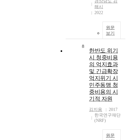
경상남도 김
해시
2022
원문
보기
8
한반도 위기
시 청중비용
의 억지효과
및 긴급확장
억지위기 시
민주동맹 청
중비용의 시
기적 자원
김지용
2017
한국연구재단
(NRF)
원문