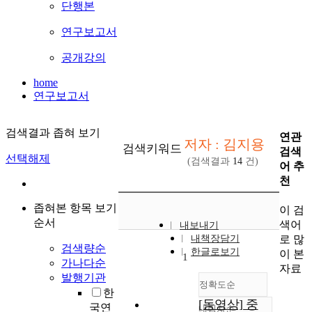
단행본
연구보고서
공개강의
home
연구보고서
검색결과 좁혀 보기
연관
저자 : 김지용
검색키워드
검색
선택해제
(검색결과
14
건)
어 추
천
좁혀본 항목 보기
이 검
순서
색어
내보내기
로 많
내책장담기
검색량순
한글로보기
이 본
1
가나다순
자료
발행기관
정확도순
한
[동영상] 중
국연
내림차순