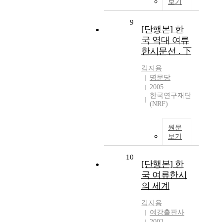
보기
9
[단행본] 한
국 역대 여류
한시문선 . 下
김지용
명문당
2005
한국연구재단
(NRF)
원문
보기
10
[단행본] 한
국 여류한시
의 세계
김지용
여강출판사
2002