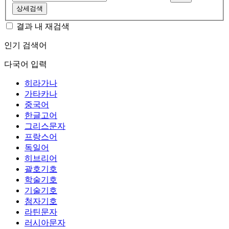
상세검색
결과 내 재검색
인기 검색어
다국어 입력
히라가나
가타카나
중국어
한글고어
그리스문자
프랑스어
독일어
히브리어
괄호기호
학술기호
기술기호
첨자기호
라틴문자
러시아문자