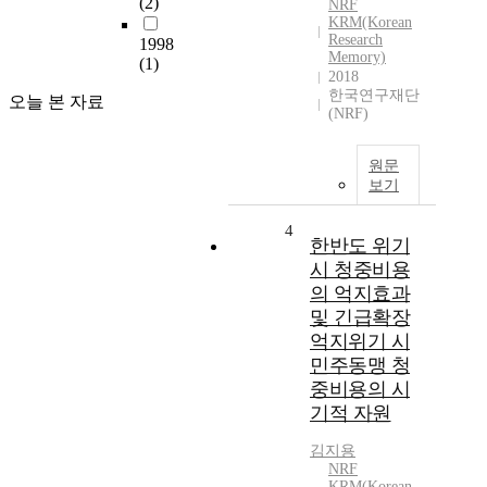
(2)
NRF
KRM(Korean
Research
1998
Memory)
(1)
2018
한국연구재단
오늘 본 자료
(NRF)
원문
보기
4
한반도 위기
시 청중비용
의 억지효과
및 긴급확장
억지위기 시
민주동맹 청
중비용의 시
기적 자원
김지용
NRF
KRM(Korean