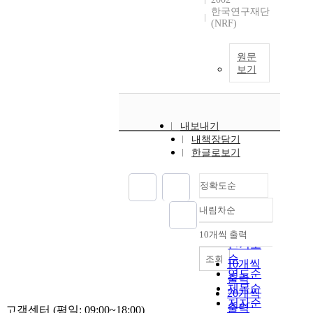
한국연구재단
(NRF)
원문
보기
내보내기
내책장담기
한글로보기
정확도순
내림차순
정확도
순
10개씩 출력
내림차순
인기도
순
조회
10개씩
연도순
출력
제목순
20개씩
저자순
출력
고객센터 (평일: 09:00~18:00)