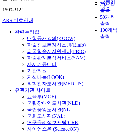
발행기
30개씩
관순
1599-3122
출력
50개씩
ARS 번호안내
출력
100개씩
관련누리집
출력
대학공개강의(KOCW)
학술정보통계시스템(Rinfo)
외국학술지지원센터(FRIC)
학술관계분석서비스(SAM)
사서커뮤니티
기관회원
지식나눔(LOOK)
의학전자도서관(MEDLIS)
유관기관 사이트
교육부(MOE)
국립장애인도서관(NLD)
국립중앙도서관(NL)
국회도서관(NAL)
연구윤리정보포털(CRE)
사이언스온 (ScienceON)