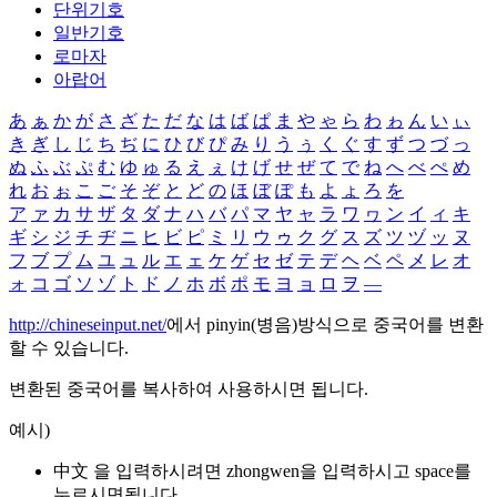
단위기호
일반기호
로마자
아랍어
あ
ぁ
か
が
さ
ざ
た
だ
な
は
ば
ぱ
ま
や
ゃ
ら
わ
ゎ
ん
い
ぃ
き
ぎ
し
じ
ち
ぢ
に
ひ
び
ぴ
み
り
う
ぅ
く
ぐ
す
ず
つ
づ
っ
ぬ
ふ
ぶ
ぷ
む
ゆ
ゅ
る
え
ぇ
け
げ
せ
ぜ
て
で
ね
へ
べ
ぺ
め
れ
お
ぉ
こ
ご
そ
ぞ
と
ど
の
ほ
ぼ
ぽ
も
よ
ょ
ろ
を
ア
ァ
カ
サ
ザ
タ
ダ
ナ
ハ
バ
パ
マ
ヤ
ャ
ラ
ワ
ヮ
ン
イ
ィ
キ
ギ
シ
ジ
チ
ヂ
ニ
ヒ
ビ
ピ
ミ
リ
ウ
ゥ
ク
グ
ス
ズ
ツ
ヅ
ッ
ヌ
フ
ブ
プ
ム
ユ
ュ
ル
エ
ェ
ケ
ゲ
セ
ゼ
テ
デ
ヘ
ベ
ペ
メ
レ
オ
ォ
コ
ゴ
ソ
ゾ
ト
ド
ノ
ホ
ボ
ポ
モ
ヨ
ョ
ロ
ヲ
―
http://chineseinput.net/
에서 pinyin(병음)방식으로 중국어를 변환
할 수 있습니다.
변환된 중국어를 복사하여 사용하시면 됩니다.
예시)
中文 을 입력하시려면
zhongwen
을 입력하시고 space를
누르시면됩니다.