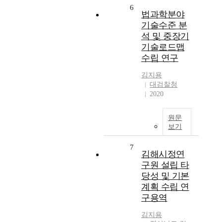
6
법과학분야
기술수준 분
석 및 중장기
기술로드맵
수립 연구
김지용
대검찰청
2020
원문
보기
7
김해시정연
구원 설립 타
당성 및 기본
계획 수립 연
구용역
김지용