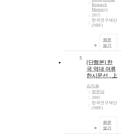
Research
Memory)
2015
한국연구재단
(NRF)
원문
보기
5
[단행본] 한
국 역대 여류
한시문선 . 上
김지용
명문당
2005
한국연구재단
(NRF)
원문
보기