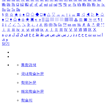
㎒
㎓
㎔
Ω
㏀
㏁
㎊
㎋
㎌
㏖
㏅
㎭
㎮
㎯
㏛
㎩
㎪
㎫
㎬
㏝
㏐
㏓
㏃
㏉
㏜
㏆
§
※
☆
★
○
●
◎
◇
◆
□
■
△
▽
→
←
↑
↓
↔
〓
◁
◀
▷
▶
♤
♠
♡
♥
♧
♣
⊙
◈
▣
◐
◑
▒
▤
▥
▨
▧
▦
▩
♨
☏
☎
☜
☞
¶
†
‡
↕
↗
↙
↖
↘
♭
♩
♪
♬
㉿
㈜
№
㏇
™
㏂
㏘
℡
＃
＆
＊
＠
ª
º
ⅰ
ⅱ
ⅲ
ⅳ
ⅴ
ⅵ
ⅶ
ⅷ
ⅸ
ⅹ
Ⅰ
Ⅱ
Ⅲ
Ⅳ
Ⅴ
Ⅵ
Ⅶ
Ⅷ
Ⅸ
Ⅹ
ا
ب
ت
ث
ج
ح
خ
د
ذ
ر
ز
س
ش
ص
ض
ط
ظ
ع
غ
ف
ق
ک
ل
م
ن
ه
و
ی
닫기
통합검색
국내학술논문
학위논문
해외학술논문
학술지