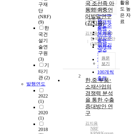
정확도
활용
국 조선족 아
구재
순
도 높
동의 이중언
10개씩 출력
단
내림차순
인기도
은 자
어발달연구
(NRF)
순
조회
료
10개씩
(9)
(김지용)
연도순
한
출력
제목순
김지용
2000
국건
20개씩
저자순
한국연구재단
설기
출력
(NRF)
발행기
술연
30개씩
관순
구원
출력
원문
(3)
50개씩
보기
기
출력
타기
100개씩
2
관
(2)
출력
한,중 부품･
발행연도
소재산업의
경쟁력 분석
2022
을 통한 수출
(1)
증대방안 연
2020
구
(1)
김지용
NRF
2018
KRM(Korean