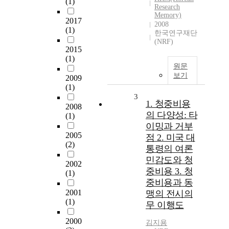
(1)
Research
Memory)
2017
2008
(1)
한국연구재단
(NRF)
2015
(1)
원문
보기
2009
(1)
3
1. 청중비용
2008
의 다양성: 타
(1)
이밍과 거부
2005
점 2. 미국 대
(2)
통령의 여론
민감도와 청
2002
중비용 3. 청
(1)
중비용과 동
2001
맹의 전시의
(1)
무 이행도
2000
김지용