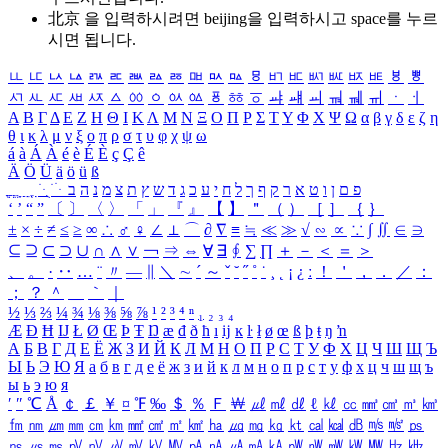
北京 을 입력하시려면
beijing
을 입력하시고 space를 누르
시면 됩니다.
ㅥ
ㅦ
ㅧ
ㅨ
ㅩ
ㅪ
ㅫ
ㅬ
ㅭ
ㅮ
ㅯ
ㅰ
ㅱ
ㅲ
ㅳ
ㅴ
ㅵ
ㅶ
ㅷ
ㅸ
ㅹ
ㅺ
ㅻ
ㅼ
ㅽ
ㅾ
ㅿ
ㆀ
ㆁ
ㆂ
ㆃ
ㆄ
ㆅ
ㆆ
ㆇ
ㆈ
ㆉ
ㆊ
ㆋ
ㆌ
ㆍ
ㆎ
Α
Β
Γ
Δ
Ε
Ζ
Η
Θ
Ι
Κ
Λ
Μ
Ν
Ξ
Ο
Π
Ρ
Σ
Τ
Υ
Φ
Χ
Ψ
Ω
α
β
γ
δ
ε
ζ
η
θ
ι
κ
λ
μ
ν
ξ
ο
π
ρ
σ
τ
υ
φ
χ
ψ
ω
á
à
Á
À
é
è
É
È
ç
Ç
ê
Ä
Ö
Ü
ä
ö
ü
ß
ְ
ֳ
ֲ
ֱ
ָ
ַ
ֵ
ֶ
ִ
ֹ
ּ
ֻ
ׂ
ׁ
ּ
ב
ה
נ
מ
צ
ת
ץ
ש
ד
ג
כ
ע
י
ח
ל
ך
ף
ק
ר
א
ט
ו
ן
ם
פ
‘
’
“
”
〔
〕
〈
〉
「
」
『
』
【
】
＂
（
）
［
］
｛
｝
±
×
÷
≠
≤
≥
∞
∴
♂
♀
∠
⊥
⌒
∂
∇
≡
≒
≪
≫
√
∽
∝
∵
∫
∬
∈
∋
⊆
⊇
⊂
⊃
∪
∩
∧
∨
￢
⇒
⇔
∀
∃
∮
∑
∏
＋
－
＜
＝
＞
、
。
·
‥
…
¨
〃
―
∥
＼
∼
´
～
ˇ
˘
˝
˚
˙
¸
˛
¡
¿
ː
！
＇
，
．
／
：
；
？
＾
＿
｀
｜
½
⅓
⅔
¼
¾
⅛
⅜
⅝
⅞
¹
²
³
⁴
ⁿ
₁
₂
₃
₄
Æ
Ð
Ħ
Ĳ
Ł
Ø
Œ
Þ
Ŧ
Ŋ
æ
đ
ð
ħ
ı
ĳ
ĸ
ŀ
ł
ø
œ
ß
þ
ŧ
ŋ
ŉ
А
Б
В
Г
Д
Е
Ё
Ж
З
И
Й
К
Л
М
Н
О
П
Р
С
Т
У
Ф
Х
Ц
Ч
Ш
Щ
Ъ
Ы
Ь
Э
Ю
Я
а
б
в
г
д
е
ё
ж
з
и
й
к
л
м
н
о
п
р
с
т
у
ф
х
ц
ч
ш
щ
ъ
ы
ь
э
ю
я
′
″
℃
Å
￠
￡
￥
¤
℉
‰
＄
％
Ｆ
￦
㎕
㎖
㎗
ℓ
㎘
㏄
㎣
㎤
㎥
㎦
㎙
㎚
㎛
㎜
㎝
㎞
㎟
㎠
㎡
㎢
㏊
㎍
㎎
㎏
㏏
㎈
㎉
㏈
㎧
㎨
㎰
㎱
㎲
㎳
㎴
㎵
㎶
㎷
㎸
㎹
㎀
㎁
㎂
㎃
㎄
㎺
㎻
㎽
㎾
㎿
㎐
㎑