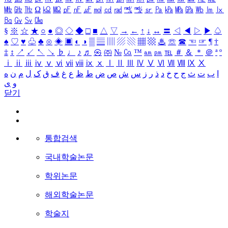
㎒
㎓
㎔
Ω
㏀
㏁
㎊
㎋
㎌
㏖
㏅
㎭
㎮
㎯
㏛
㎩
㎪
㎫
㎬
㏝
㏐
㏓
㏃
㏉
㏜
㏆
§
※
☆
★
○
●
◎
◇
◆
□
■
△
▽
→
←
↑
↓
↔
〓
◁
◀
▷
▶
♤
♠
♡
♥
♧
♣
⊙
◈
▣
◐
◑
▒
▤
▥
▨
▧
▦
▩
♨
☏
☎
☜
☞
¶
†
‡
↕
↗
↙
↖
↘
♭
♩
♪
♬
㉿
㈜
№
㏇
™
㏂
㏘
℡
＃
＆
＊
＠
ª
º
ⅰ
ⅱ
ⅲ
ⅳ
ⅴ
ⅵ
ⅶ
ⅷ
ⅸ
ⅹ
Ⅰ
Ⅱ
Ⅲ
Ⅳ
Ⅴ
Ⅵ
Ⅶ
Ⅷ
Ⅸ
Ⅹ
ا
ب
ت
ث
ج
ح
خ
د
ذ
ر
ز
س
ش
ص
ض
ط
ظ
ع
غ
ف
ق
ک
ل
م
ن
ه
و
ی
닫기
통합검색
국내학술논문
학위논문
해외학술논문
학술지