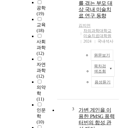
현
를 겪는 부모 대
장
공학
상 국내 미술치
에
(19)
료 연구 동향
서
도
교육
김지언
장
(18)
차의과학대학교
전
미술치료대학원
처
사회
2024
국내석사
리
과학
작
(12)
원문보기
업
은
자연
목차검
양
그
과학
색조회
육
라
(12)
스
인
음성듣기
트
딩
의약
레
및
학
스
쇼
(11)
를
트
겪
3
방
가변 게인을 이
인문
는
식
용한 PMSG 풍력
학
부
을
(10)
터빈의 합성 관
모
채