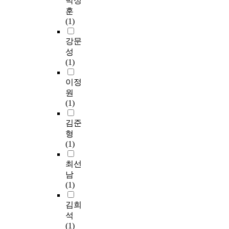
박성
와
d
%
r
r
자
c
훈
같
y
)
y
a
동
r
(1)
은
,
으
t
l
차
e
주
m
로
o
c
산
e
강문
파
e
남
c
h
업
n
성
수
d
성
r
i
등
e
(1)
변
i
이
e
l
에
d
동
u
주
a
d
실
B
이정
발
m
양
t
r
용
A
원
생
c
육
e
e
화
C
(1)
시
h
자
a
n
가
c
사
a
가
s
d
기
l
김준
고
i
되
t
u
대
o
형
의
n
는
r
r
되
n
(1)
규
g
경
o
i
고
e
모
l
우
n
n
있
s
최선
에
y
는
g
g
다
w
남
따
c
없
a
s
.
e
(1)
라
e
었
n
c
특
r
가
r
으
d
h
히
e
김희
변
i
며
s
o
조
1
석
적
d
,
u
o
선
0
(1)
으
e
이
s
l