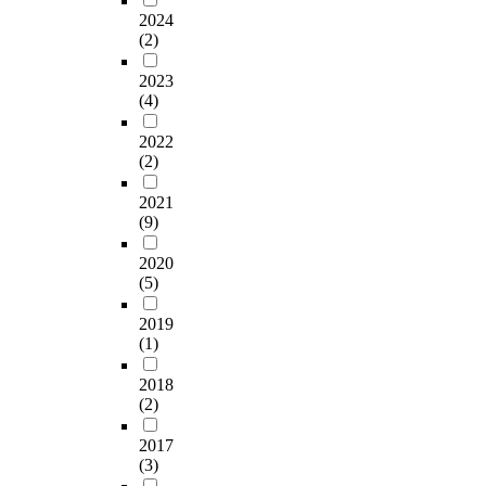
1
o
t
상
,
출
2024
n
편
r
i
을
l
(2)
력
a
혹
w
o
최
o
이
l
은
o
n
소
c
2023
최
a
2
u
s
화
a
(4)
대
b
편
l
f
할
t
출
s
정
d
o
수
e
2022
력
o
도
n
r
있
d
(2)
점
r
로
o
f
다
i
추
p
이
t
u
.
2021
n
종
t
루
b
(9)
t
또
t
제
i
어
e
u
한
h
어
o
지
2020
a
r
비
i
전
(5)
n
고
b
e
접
s
략
a
있
l
r
촉
r
에
2019
n
으
e
e
식
e
(1)
의
d
므
t
a
공
g
해
l
로
o
d
정
i
2018
설
o
더
r
i
으
o
(2)
정
w
많
o
n
로
n
된
o
은
o
g
다
.
2017
값
r
관
t
a
양
L
(3)
으
a
심
o
n
한
a