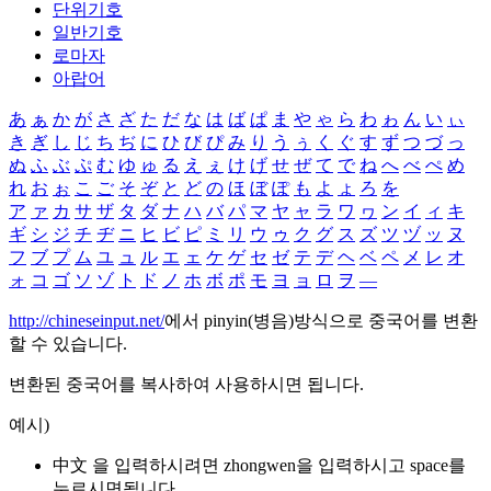
단위기호
일반기호
로마자
아랍어
あ
ぁ
か
が
さ
ざ
た
だ
な
は
ば
ぱ
ま
や
ゃ
ら
わ
ゎ
ん
い
ぃ
き
ぎ
し
じ
ち
ぢ
に
ひ
び
ぴ
み
り
う
ぅ
く
ぐ
す
ず
つ
づ
っ
ぬ
ふ
ぶ
ぷ
む
ゆ
ゅ
る
え
ぇ
け
げ
せ
ぜ
て
で
ね
へ
べ
ぺ
め
れ
お
ぉ
こ
ご
そ
ぞ
と
ど
の
ほ
ぼ
ぽ
も
よ
ょ
ろ
を
ア
ァ
カ
サ
ザ
タ
ダ
ナ
ハ
バ
パ
マ
ヤ
ャ
ラ
ワ
ヮ
ン
イ
ィ
キ
ギ
シ
ジ
チ
ヂ
ニ
ヒ
ビ
ピ
ミ
リ
ウ
ゥ
ク
グ
ス
ズ
ツ
ヅ
ッ
ヌ
フ
ブ
プ
ム
ユ
ュ
ル
エ
ェ
ケ
ゲ
セ
ゼ
テ
デ
ヘ
ベ
ペ
メ
レ
オ
ォ
コ
ゴ
ソ
ゾ
ト
ド
ノ
ホ
ボ
ポ
モ
ヨ
ョ
ロ
ヲ
―
http://chineseinput.net/
에서 pinyin(병음)방식으로 중국어를 변환
할 수 있습니다.
변환된 중국어를 복사하여 사용하시면 됩니다.
예시)
中文 을 입력하시려면
zhongwen
을 입력하시고 space를
누르시면됩니다.