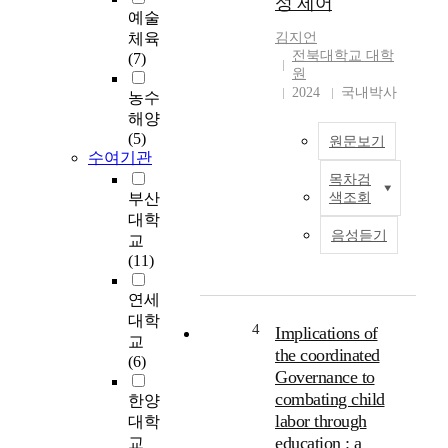
성 제어
대
택
예술
상
하
체육
김지언
국
고
전북대학교 대학
(7)
내
있
원
미
2024
국내박사
으
농수
술
나
해양
치
동
(5)
원문보기
료
력
수여기관
연
공
목차검
본
구
구
부산
색조회
논
동
에
대학
문
향
의
음성듣기
교
에
본
한
(11)
서
연
작
는
구
업
연세
영
는
자
대학
구
4
국
Implications of
의
교
자
내
the coordinated
위
(6)
석
학
험
Governance to
동
위
성
combating child
한양
기
논
및
labor through
대학
발
문
분
education : a
교
전