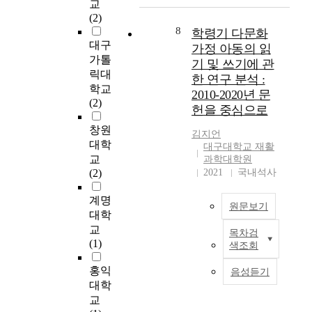
한
e
교
a
부
y
형
d
(2)
d
터
a
상
f
8
학령기 다문화
i
2
s
에
o
대구
가정 아동의 읽
r
0
i
대
r
가톨
기 및 쓰기에 관
개
2
n
한
i
릭대
한 연구 분석 :
선
2
g
작
d
학교
을
2010-2020년 문
년
l
업
e
(2)
위
헌을 중심으로
까
e
이
n
해
지
f
어
t
창원
김지언
로
지
a
려
i
대학
대구대학교 재활
터
난
c
우
f
교
과학대학원
속
2
t
며
i
(2)
2021
국내석사
도
2
o
모
c
에
년
r
재
a
계명
비
원문보기
동
.
의
t
대학
례
안
I
손
i
교
하
목차검
국
t
T
상
o
(1)
색조회
여
내
i
h
을
n
설
에
s
i
유
o
홍익
음성듣기
정
서
r
s
발
f
대학
된
발
a
s
하
c
교
제
행
t
t
고
a