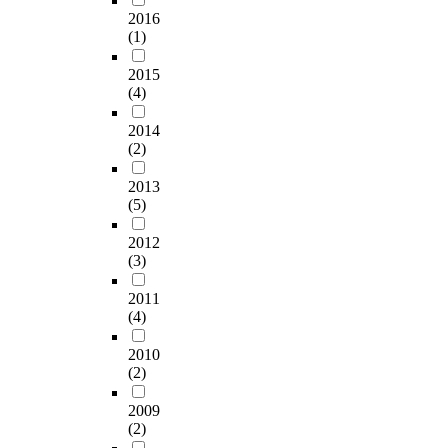
로
l
이
u
d
표
2016
t
복
b
필
t
(1)
w
면
e
귀
i
요
c
r
형
r
시
o
하
2015
h
i
상
o
키
(4)
a
다
i
t
에
n
며
v
고
l
i
적
,
,
2014
a
보
d
n
용
8
(2)
마
i
여
l
g
이
2
지
l
진
a
r
가
t
2013
막
a
다
b
e
능
y
(5)
으
b
.
o
s
하
p
로
i
자
r
e
다
e
2012
4
l
료
i
a
는
I
(3)
단
i
유
n
r
장
p
계
t
형
t
c
점
2011
r
에
y
별
h
(4)
h
이
i
서
.
분
e
f
있
m
는
T
석
2010
c
o
다
e
풍
(2)
h
결
o
r
.
r
력
e
과
u
c
이
p
터
2009
l
학
n
h
러
a
(2)
빈
i
위
t
i
한
i