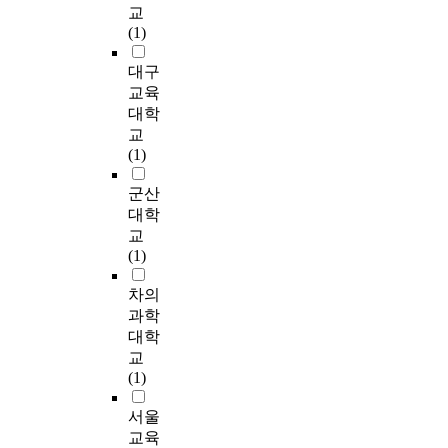
층
r
교
록
f
술
.
u
만
a
(1)
한
o
치
T
r
을
r
다
r
료
h
a
선
y
대구
.
m
연
e
l
택
w
교육
로
u
구
r
c
적
a
대학
터
l
의
e
h
으
s
속
교
a
발
f
i
로
i
도
(1)
t
행
o
l
제
n
수
i
추
r
d
거
i
군산
렴
o
이
e
r
할
t
후
대학
n
는
,
e
수
i
,
교
h
2
i
n
있
a
3
(1)
a
0
m
d
으
l
단
s
2
p
u
며
l
계
차의
b
0
r
r
국
y
에
과학
e
년
o
i
부
s
서
대학
e
5
v
n
적
c
는
n
교
편
i
g
인
r
시
h
(1)
(
n
s
표
e
간
i
1
g
c
면
e
과
서울
n
3
p
h
클
n
수
d
교육
.
e
o
리
e