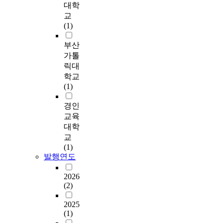
렴
e
8
대학
r
o
닝
d
된
r
9
교
f
l
이
w
로
e
%
(1)
o
a
가
i
터
d
)
r
g
능
t
속
b
으
부산
m
e
하
h
도
y
로
가톨
a
a
기
1
에
i
가
n
릭대
n
때
9
따
t
장
c
d
학교
문
m
라
s
많
e
t
(1)
에
i
유
l
았
o
o
작
c
효
i
다
f
경인
p
업
r
전
m
.
a
r
교육
시
o
력
i
2
s
o
간
대학
s
을
t
0
i
v
이
a
교
감
e
0
n
i
단
t
(1)
소
d
1
g
d
축
발행연도
e
시
i
년
l
e
되
l
켜
n
이
e
d
고
2026
l
풍
t
후
s
(2)
i
모
i
력
e
,
e
r
재
t
터
s
매
2025
c
e
의
e
빈
(1)
t
년
t
c
손
s
의
i