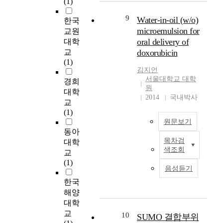
(1)
어
된
h
u
표
u
게
양
e
d
면
s
9
Water-in-oil (w/o)
한국
인
육
r
y
의
a
microemulsion for
교원
과
스
a
a
균
t
oral delivery of
대학
주
트
n
i
일
i
교
doxorubicin
파
레
o
m
한
v
(1)
수
스
u
s
클
e
김지언
편
부
t
t
리
g
서울대학교 대학
경희
차
모
c
o
닝
e
원
대학
에
를
o
i
이
n
2014
국내박사
교
비
대
m
d
어
e
(1)
례
상
e
e
렵
(
원문보기
하
으
o
n
다
s
동아
여
로
f
t
는
)
목차검
대학
유
P
한
a
i
단
i
색조회
효
교
u
미
s
f
점
n
전
(1)
r
술
e
y
을
t
음성듣기
력
p
치
t
o
가
h
한국
의
o
료
o
v
지
e
출
해양
s
연
f
e
고
w
력
대학
e
구
i
r
있
e
을
교
:
3
n
10
a
다
SUMO 결합부위
l
증
A