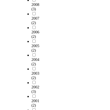
의
m
논
r
l
장
r
2008
유
i
문
y
d
점
s
(3)
효
t
(
.
r
으
f
전
e
8
T
e
로
r
2007
력
d
5
h
n
인
o
(2)
생
i
.
u
f
하
m
산
n
7
s
r
여
2006
h
이
t
1
,
(2)
o
문
u
계
e
%
t
m
화
m
통
s
)
2005
o
m
재
a
주
(2)
t
이
t
u
복
n
파
i
학
a
l
원
c
수
2004
n
술
l
t
사
h
(2)
변
a
지
i
i
업
r
동
l
논
t
c
은
o
2003
이
a
문
y
u
물
m
(2)
전
b
(
a
l
론
o
의
s
1
p
t
이
s
2002
최
o
4
p
u
며
o
(3)
적
r
.
r
r
금
m
값
p
2
o
a
형
2001
e
으
t
9
a
(2)
l
,
s
로
i
%
c
f