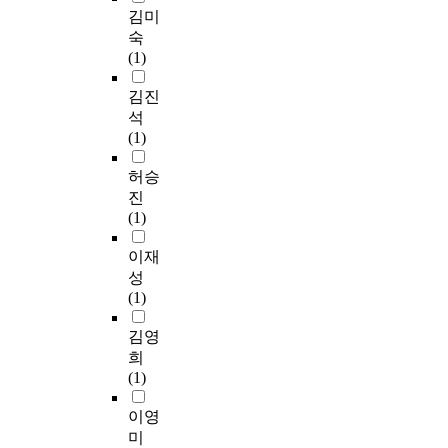
상
h
a
의
r
김미
행
s
논
r
l
표
e
숙
하
e
문
o
y
면
a
(1)
였
o
의
u
z
전
d
으
f
연
g
e
처
d
김진
며
t
구
h
d
리
e
석
,
h
대
d
t
공
d
(1)
제
e
상
e
h
정
f
안
l
별
v
e
에
o
허승
제
o
동
e
4
레
r
진
어
w
향
l
5
이
t
(1)
방
o
분
o
d
저
h
식
r
석
p
o
클
e
이재
을
a
결
m
m
리
c
성
통
l
과
e
e
닝
o
(1)
해
b
,
n
s
을
n
주
i
연
t
t
도
t
김영
파
o
구
c
i
입
i
희
수
a
대
o
c
하
g
(1)
n
v
상
n
a
고
b
a
a
의
c
c
자
i
이영
d
i
성
u
a
하
o
미
i
l
별
r
d
는
l