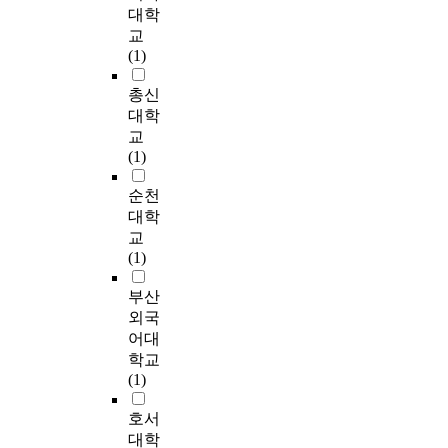
을
u
결
o
r
.
m
대학
감
g
과
n
c
레
e
교
소
,
는
a
h
이
6
(1)
시
d
다
l
a
저
.
킴
e
음
d
n
의
K
총신
으
v
과
e
a
우
o
대학
로
e
같
v
l
수
r
교
써
l
다
e
y
한
e
(1)
로
o
.
l
s
제
a
터
p
첫
o
i
어
n
순천
속
m
째
p
s
특
n
대학
도
e
,
m
f
성
a
교
가
n
양
e
o
으
t
(1)
일
t
육
n
r
로
i
정
o
스
t
m
인
v
부산
수
f
트
a
u
하
e
외국
준
i
레
s
l
여
B
어대
으
t
스
a
t
표
A
학교
로
s
부
w
i
면
C
(1)
수
o
모
h
c
의
l
렴
r
대
o
u
오
i
호서
되
a
상
l
l
염
b
대학
도
l
미
e
t