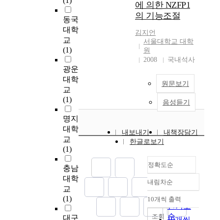
(1)
6
t
l
.
l
에 의한 NZFP1
가
l
편
e
l
반
-
의 기능조절
시
동국
t
을
r
t
면
k
키
대학
h
대
t
r
,
n
김지언
도
o
교
상
w
e
서울대학교 대학
레
o
록
u
(1)
으
원
i
n
이
w
제
g
로
2008
국내석사
n
d
저
n
어
광운
h
발
e
s
열
i
한
d
대학
행
d
t
원
n
원문보기
다
o
편
교
f
h
을
t
.
x
수
(1)
a
r
이
r
음성듣기
이
o
,
c
o
용
a
후
r
명지
연
t
u
한
m
2
u
구
대학
o
g
표
u
내보내기
내책장담기
단
b
대
교
r
h
면
s
한글로보기
계
i
상
(1)
s
d
클
c
에
c
,
t
o
리
u
정확도순
서
i
연
충남
h
m
닝
l
는
n
구
대학
a
e
기
a
내림차순
정확도
과
(
방
t
교
s
술
r
도
순
D
법
a
(1)
t
은
10개씩 출력
f
내림차순
한
인기도
O
,
r
i
공
a
속
순
X
조회
미
대구
e
c
정
t
10개씩