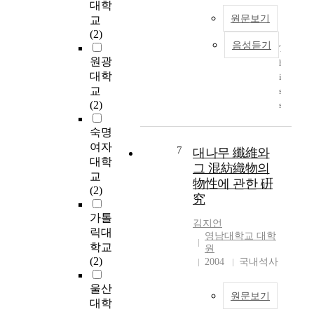
며
향
대학
u
협
이
을
원문보기
n
교
소
를
살
t
(2)
구
요
음성듣기
펴
r
역
T
약
보
원광
y
의
h
하
는
c
대학
접
i
면
데
a
교
근
s
다
그
n
(2)
이
s
음
목
n
난
t
과
적
o
숙명
해
u
같
이
t
여자
하
d
7
대나무 纖維와
다
있
b
고
대학
y
그 混紡織物의
.
다
e
모
w
교
物性에 관한 硏
먼
.
e
서
a
(2)
저
究
이
x
리
s
1
를
p
등
가톨
c
김지언
단
위
l
의
o
릭대
영남대학교 대학
계
해
a
개
n
학교
원
로
2
i
소
d
(2)
2004
국내석사
주
0
n
와
u
파
0
e
복
c
울산
수
원문보기
1
d
잡
t
대학
n
년
b