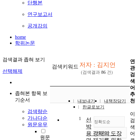
단행본
연구보고서
공개강의
home
학위논문
검색결과 좁혀 보기
연
저자 : 김지언
검색키워드
관
선택해제
(검색결과
86
건)
검
색
어
좁혀본 항목 보
추
기순서
천
내보내기
내책장담기
한글로보기
검색량순
이
가나다순
1
선
검
정확도순
원문유무
박
색
용 강재의 도장
내림차순
어
정확도
원문