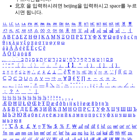
北京 을 입력하시려면
beijing
을 입력하시고 space를 누르
시면 됩니다.
ㅥ
ㅦ
ㅧ
ㅨ
ㅩ
ㅪ
ㅫ
ㅬ
ㅭ
ㅮ
ㅯ
ㅰ
ㅱ
ㅲ
ㅳ
ㅴ
ㅵ
ㅶ
ㅷ
ㅸ
ㅹ
ㅺ
ㅻ
ㅼ
ㅽ
ㅾ
ㅿ
ㆀ
ㆁ
ㆂ
ㆃ
ㆄ
ㆅ
ㆆ
ㆇ
ㆈ
ㆉ
ㆊ
ㆋ
ㆌ
ㆍ
ㆎ
Α
Β
Γ
Δ
Ε
Ζ
Η
Θ
Ι
Κ
Λ
Μ
Ν
Ξ
Ο
Π
Ρ
Σ
Τ
Υ
Φ
Χ
Ψ
Ω
α
β
γ
δ
ε
ζ
η
θ
ι
κ
λ
μ
ν
ξ
ο
π
ρ
σ
τ
υ
φ
χ
ψ
ω
á
à
Á
À
é
è
É
È
ç
Ç
ê
Ä
Ö
Ü
ä
ö
ü
ß
ְ
ֳ
ֲ
ֱ
ָ
ַ
ֵ
ֶ
ִ
ֹ
ּ
ֻ
ׂ
ׁ
ּ
ב
ה
נ
מ
צ
ת
ץ
ש
ד
ג
כ
ע
י
ח
ל
ך
ף
ק
ר
א
ט
ו
ן
ם
פ
‘
’
“
”
〔
〕
〈
〉
「
」
『
』
【
】
＂
（
）
［
］
｛
｝
±
×
÷
≠
≤
≥
∞
∴
♂
♀
∠
⊥
⌒
∂
∇
≡
≒
≪
≫
√
∽
∝
∵
∫
∬
∈
∋
⊆
⊇
⊂
⊃
∪
∩
∧
∨
￢
⇒
⇔
∀
∃
∮
∑
∏
＋
－
＜
＝
＞
、
。
·
‥
…
¨
〃
―
∥
＼
∼
´
～
ˇ
˘
˝
˚
˙
¸
˛
¡
¿
ː
！
＇
，
．
／
：
；
？
＾
＿
｀
｜
½
⅓
⅔
¼
¾
⅛
⅜
⅝
⅞
¹
²
³
⁴
ⁿ
₁
₂
₃
₄
Æ
Ð
Ħ
Ĳ
Ł
Ø
Œ
Þ
Ŧ
Ŋ
æ
đ
ð
ħ
ı
ĳ
ĸ
ŀ
ł
ø
œ
ß
þ
ŧ
ŋ
ŉ
А
Б
В
Г
Д
Е
Ё
Ж
З
И
Й
К
Л
М
Н
О
П
Р
С
Т
У
Ф
Х
Ц
Ч
Ш
Щ
Ъ
Ы
Ь
Э
Ю
Я
а
б
в
г
д
е
ё
ж
з
и
й
к
л
м
н
о
п
р
с
т
у
ф
х
ц
ч
ш
щ
ъ
ы
ь
э
ю
я
′
″
℃
Å
￠
￡
￥
¤
℉
‰
＄
％
Ｆ
￦
㎕
㎖
㎗
ℓ
㎘
㏄
㎣
㎤
㎥
㎦
㎙
㎚
㎛
㎜
㎝
㎞
㎟
㎠
㎡
㎢
㏊
㎍
㎎
㎏
㏏
㎈
㎉
㏈
㎧
㎨
㎰
㎱
㎲
㎳
㎴
㎵
㎶
㎷
㎸
㎹
㎀
㎁
㎂
㎃
㎄
㎺
㎻
㎽
㎾
㎿
㎐
㎑