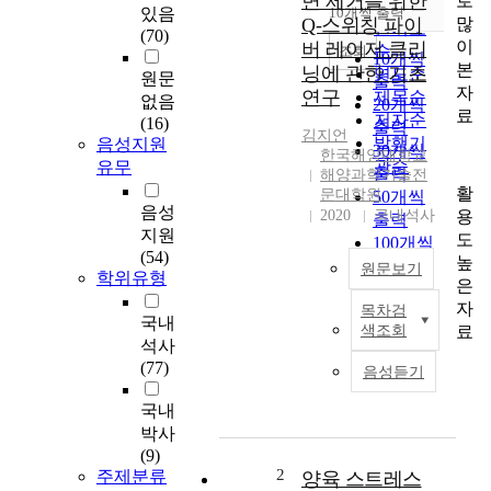
면 제거를 위한
로
순
있음
10개씩 출력
내림차순
많
Q-스위칭 파이
인기도
(70)
이
버 레이저 클리
순
조회
10개씩
본
닝에 관한 기초
연도순
원문
출력
자
연구
제목순
없음
20개씩
료
저자순
(16)
출력
김지언
발행기
음성지원
30개씩
한국해양대학교
관순
유무
출력
해양과학기술전
활
문대학원
50개씩
음성
용
2020
국내석사
출력
지원
도
100개씩
(54)
높
출력
원문보기
학위유형
은
자
목차검
현
국내
료
색조회
재
석사
조
(77)
음성듣기
선
해
국내
양
박사
산
(9)
업
2
주제분류
양육 스트레스