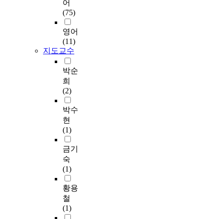
어
해
t
치
s
r
미
i
(75)
다
h
료
e
e
실
o
양
w
전
c
,
용
n
영어
한
a
공
t
t
화
o
(11)
풍
y
자
o
h
단
f
지도교수
속
m
의
r
i
계
p
과
a
과
s
s
에
i
박순
계
y
반
o
t
접
g
희
통
b
수
f
h
어
c
(2)
상
e
로
g
e
들
h
황
t
가
o
s
었
r
박수
을
h
장
v
i
다
o
현
가
e
많
e
s
.
m
(1)
정
p
았
r
f
또
o
하
r
다
n
i
한
s
금기
고
i
.
m
n
최
o
숙
시
m
둘
e
a
근
m
(1)
뮬
a
째
n
l
에
e
레
r
,
t
l
는
6
황용
이
y
분
g
y
대
,
철
션
c
석
o
a
면
w
(1)
을
a
대
t
n
적
e
수
u