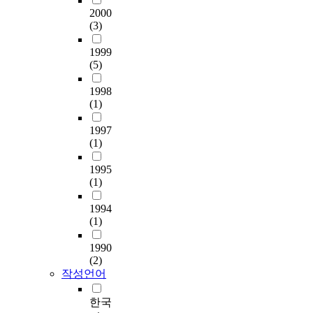
전
1
복
o
)
2000
h
a
기
a
구
(3)
n
보
,
m
·
n
될
v
다
b
i
전
d
수
1999
i
많
y
l
자
1
(5)
있
a
은
w
i
및
8
도
t
것
h
e
반
,
1998
록
h
으
i
s
도
t
(1)
제
e
로
c
i
체
h
어
p
나
h
n
산
e
1997
한
a
타
m
K
업
h
(1)
다
r
났
e
o
에
o
.
a
다
a
r
서
1995
m
c
.
n
(1)
e
레
o
제
e
학
s
a
이
l
안
l
위
1994
m
.
저
o
방
(1)
l
논
u
T
클
g
식
u
문
l
h
리
o
의
1990
l
중
t
e
닝
u
(2)
검
a
에
i
r
기
s
작성언어
증
r
서
p
e
술
r
을
p
미
l
f
은
e
한국
위
a
술
e
o
이
g