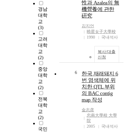
性과 Azalea의 無
을
한
e
으
機營養에 관한
제
경남
미
n
로
안
대학
硏究
술
e
야
하
교
치
s
기
김지언
였
(3)
료
s
되
曉星女子大學校
다
연
o
고
1990
국내석사
.
고려
구
f
있
제
대학
를
c
다
안
교
체
복사/대출
h
.
한
(2)
신청
계
i
또
제
적
l
한
어
중앙
으
d
현
6
한국 재래돼지 6
방
대학
로
l
재
번 염색체에 위
식
고
교
a
의
은
치한 QTL 부위
찰
(2)
b
전
4
의 BAC contig
하
o
처
단
전북
고
map 작성
r
리
계
전
대학
i
방
로
金志彦
반
교
n
법
忠南大學校 大學
구
적
(2)
a
으
院
성
인
c
로
2005
국내석사
되
동
국민
o
는