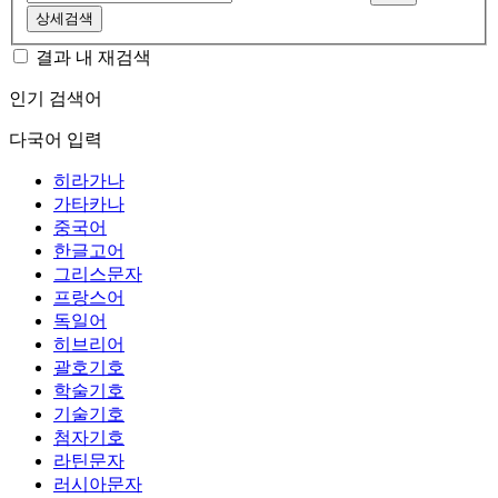
상세검색
결과 내 재검색
인기 검색어
다국어 입력
히라가나
가타카나
중국어
한글고어
그리스문자
프랑스어
독일어
히브리어
괄호기호
학술기호
기술기호
첨자기호
라틴문자
러시아문자