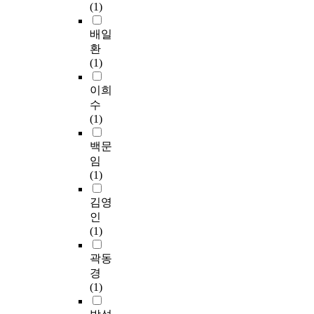
(1)
r
a
및
r
e
수
d
개
b
나
e
m
요
i
배일
선
i
이
n
i
가
n
환
효
l
는
t
c
증
g
(1)
과
i
여
l
p
가
.
를
t
성
y
a
하
T
이희
확
y
을
,
p
면
h
수
인
o
대
i
e
서
e
(1)
하
f
상
s
r
조
t
였
D
으
w
s
선
o
백문
다
O
로
h
o
해
t
임
.
X
한
a
n
양
a
(1)
본
.
연
t
m
산
l
제
I
구
i
u
업
n
김영
어
n
가
s
l
,
u
인
방
t
3
n
t
항
m
(1)
식
h
6
e
i
공
b
은
i
편
c
c
우
e
곽동
계
s
(
e
u
주
r
경
통
s
1
s
l
산
o
(1)
사
t
0
s
t
업
f
고
u
0
a
u
및
s