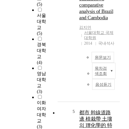
과
진
(5)
comparative
기
학
비
analysis of Brazil
(
술
산
서울
P
and Cambodia
지
에
대학
M
에
의
교
김지언
S
게
한
서울대학교 국제
(5)
G
재
환
대학원
)
된
경
2014
국내석사
경북
기
논
오
대학
반
문
염
교
풍
원문보기
을
과
(4)
력
중
작
터
목차검
심
T
업
영남
색조회
빈
으
h
자
대학
의
로
e
의
음성듣기
교
합
양
p
건
(3)
성
육
e
강
관
스
r
문
이화
성
트
v
제
여자
제
레
a
가
5
都市 幹線道路
어
대학
스
s
지
邊 植栽帶 土壤
방
교
에
i
속
의 理化學的 特
식
(3)
관
v
적