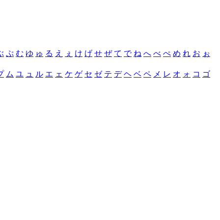
ぶ
ぷ
む
ゆ
ゅ
る
え
ぇ
け
げ
せ
ぜ
て
で
ね
へ
べ
ぺ
め
れ
お
ぉ
プ
ム
ユ
ュ
ル
エ
ェ
ケ
ゲ
セ
ゼ
テ
デ
ヘ
ベ
ペ
メ
レ
オ
ォ
コ
ゴ