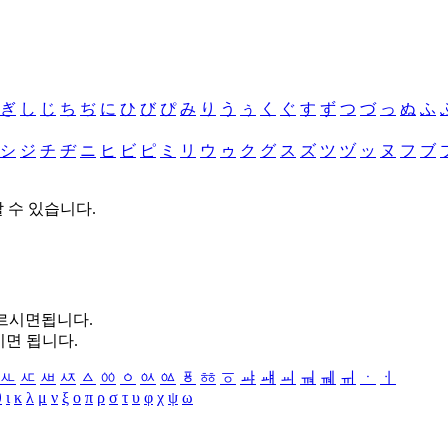
ぎ
し
じ
ち
ぢ
に
ひ
び
ぴ
み
り
う
ぅ
く
ぐ
す
ず
つ
づ
っ
ぬ
ふ
シ
ジ
チ
ヂ
ニ
ヒ
ビ
ピ
ミ
リ
ウ
ゥ
ク
グ
ス
ズ
ツ
ヅ
ッ
ヌ
フ
ブ
할 수 있습니다.
누르시면됩니다.
시면 됩니다.
ㅻ
ㅼ
ㅽ
ㅾ
ㅿ
ㆀ
ㆁ
ㆂ
ㆃ
ㆄ
ㆅ
ㆆ
ㆇ
ㆈ
ㆉ
ㆊ
ㆋ
ㆌ
ㆍ
ㆎ
θ
ι
κ
λ
μ
ν
ξ
ο
π
ρ
σ
τ
υ
φ
χ
ψ
ω