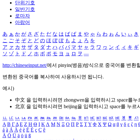
단위기호
일반기호
로마자
아랍어
あ
ぁ
か
が
さ
ざ
た
だ
な
は
ば
ぱ
ま
や
ゃ
ら
わ
ゎ
ん
い
ぃ
き
こ
ご
そ
ぞ
と
ど
の
ほ
ぼ
ぽ
も
よ
ょ
ろ
を
ア
ァ
カ
サ
ザ
タ
ダ
ナ
ハ
バ
パ
マ
ヤ
ャ
ラ
ワ
ヮ
ン
イ
ィ
キ
ギ
ソ
ゾ
ト
ド
ノ
ホ
ボ
ポ
モ
ヨ
ョ
ロ
ヲ
―
http://chineseinput.net/
에서 pinyin(병음)방식으로 중국어를 변환
변환된 중국어를 복사하여 사용하시면 됩니다.
예시)
中文 을 입력하시려면
zhongwen
을 입력하시고 space를
北京 을 입력하시려면
beijing
을 입력하시고 space를 누르
ㅥ
ㅦ
ㅧ
ㅨ
ㅩ
ㅪ
ㅫ
ㅬ
ㅭ
ㅮ
ㅯ
ㅰ
ㅱ
ㅲ
ㅳ
ㅴ
ㅵ
ㅶ
ㅷ
ㅸ
ㅹ
ㅺ
Α
Β
Γ
Δ
Ε
Ζ
Η
Θ
Ι
Κ
Λ
Μ
Ν
Ξ
Ο
Π
Ρ
Σ
Τ
Υ
Φ
Χ
Ψ
Ω
α
β
γ
δ
ε
ζ
η
á
à
Á
À
é
è
É
È
ç
Ç
ê
Ä
Ö
Ü
ä
ö
ü
ß