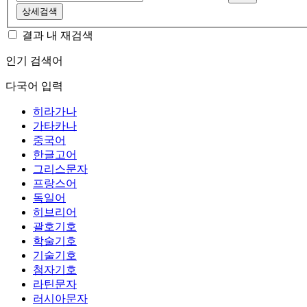
상세검색
결과 내 재검색
인기 검색어
다국어 입력
히라가나
가타카나
중국어
한글고어
그리스문자
프랑스어
독일어
히브리어
괄호기호
학술기호
기술기호
첨자기호
라틴문자
러시아문자