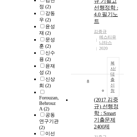
김연
규 기필고
정
(2)
선행정학 :
강동
4.0 필기노
우
(2)
트
윤성
김중규
재
(2)
에스티유
문성
니타스
훈
(2)
2020
신수
용
(2)
복
윤재
사/
성
(2)
대
신상
출
8
희
(2)
신
청
Forouzan,
(2017 김중
Behrouz
규) 선행정
A
(2)
학 : Smart
공동
기출문제
연구기관
2400제
(2)
이선