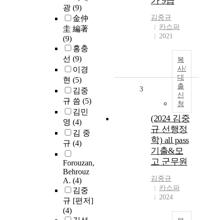
가 9급
광
(9)
김중규
金仲
카스파
圭 編著
2021
(9)
홍충
선
(9)
복
사/
이경
대
현
(5)
출
3
김중
신
규 씀
(5)
청
김민
(2024 김중
영
(4)
규 선행정
김 중
학) all pass
규
(4)
기출&모
고 군무원
Forouzan,
Behrouz
김중규
A.
(4)
카스파
김중
2024
규 [편저]
(4)