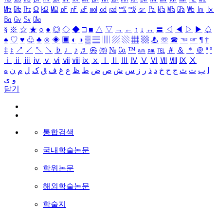
㎒
㎓
㎔
Ω
㏀
㏁
㎊
㎋
㎌
㏖
㏅
㎭
㎮
㎯
㏛
㎩
㎪
㎫
㎬
㏝
㏐
㏓
㏃
㏉
㏜
㏆
§
※
☆
★
○
●
◎
◇
◆
□
■
△
▽
→
←
↑
↓
↔
〓
◁
◀
▷
▶
♤
♠
♡
♥
♧
♣
⊙
◈
▣
◐
◑
▒
▤
▥
▨
▧
▦
▩
♨
☏
☎
☜
☞
¶
†
‡
↕
↗
↙
↖
↘
♭
♩
♪
♬
㉿
㈜
№
㏇
™
㏂
㏘
℡
＃
＆
＊
＠
ª
º
ⅰ
ⅱ
ⅲ
ⅳ
ⅴ
ⅵ
ⅶ
ⅷ
ⅸ
ⅹ
Ⅰ
Ⅱ
Ⅲ
Ⅳ
Ⅴ
Ⅵ
Ⅶ
Ⅷ
Ⅸ
Ⅹ
ا
ب
ت
ث
ج
ح
خ
د
ذ
ر
ز
س
ش
ص
ض
ط
ظ
ع
غ
ف
ق
ک
ل
م
ن
ه
و
ی
닫기
통합검색
국내학술논문
학위논문
해외학술논문
학술지