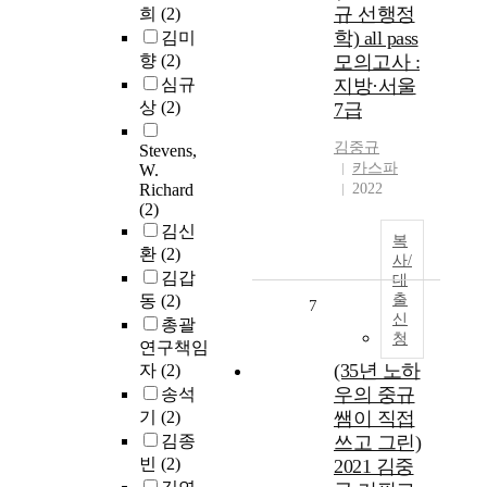
규 선행정
희
(2)
학) all pass
김미
향
(2)
모의고사 :
심규
지방·서울
상
(2)
7급
김중규
Stevens,
카스파
W.
Richard
2022
(2)
김신
복
환
(2)
사/
김갑
대
동
(2)
출
7
신
총괄
청
연구책임
(35년 노하
자
(2)
우의 중규
송석
기
(2)
쌤이 직접
김종
쓰고 그린)
빈
(2)
2021 김중