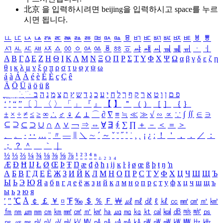
北京 을 입력하시려면
beijing
을 입력하시고 space를 누르
시면 됩니다.
ㅥ
ㅦ
ㅧ
ㅨ
ㅩ
ㅪ
ㅫ
ㅬ
ㅭ
ㅮ
ㅯ
ㅰ
ㅱ
ㅲ
ㅳ
ㅴ
ㅵ
ㅶ
ㅷ
ㅸ
ㅹ
ㅺ
ㅻ
ㅼ
ㅽ
ㅾ
ㅿ
ㆀ
ㆁ
ㆂ
ㆃ
ㆄ
ㆅ
ㆆ
ㆇ
ㆈ
ㆉ
ㆊ
ㆋ
ㆌ
ㆍ
ㆎ
Α
Β
Γ
Δ
Ε
Ζ
Η
Θ
Ι
Κ
Λ
Μ
Ν
Ξ
Ο
Π
Ρ
Σ
Τ
Υ
Φ
Χ
Ψ
Ω
α
β
γ
δ
ε
ζ
η
θ
ι
κ
λ
μ
ν
ξ
ο
π
ρ
σ
τ
υ
φ
χ
ψ
ω
á
à
Á
À
é
è
É
È
ç
Ç
ê
Ä
Ö
Ü
ä
ö
ü
ß
ְ
ֳ
ֲ
ֱ
ָ
ַ
ֵ
ֶ
ִ
ֹ
ּ
ֻ
ׂ
ׁ
ּ
ב
ה
נ
מ
צ
ת
ץ
ש
ד
ג
כ
ע
י
ח
ל
ך
ף
ק
ר
א
ט
ו
ן
ם
פ
‘
’
“
”
〔
〕
〈
〉
「
」
『
』
【
】
＂
（
）
［
］
｛
｝
±
×
÷
≠
≤
≥
∞
∴
♂
♀
∠
⊥
⌒
∂
∇
≡
≒
≪
≫
√
∽
∝
∵
∫
∬
∈
∋
⊆
⊇
⊂
⊃
∪
∩
∧
∨
￢
⇒
⇔
∀
∃
∮
∑
∏
＋
－
＜
＝
＞
、
。
·
‥
…
¨
〃
―
∥
＼
∼
´
～
ˇ
˘
˝
˚
˙
¸
˛
¡
¿
ː
！
＇
，
．
／
：
；
？
＾
＿
｀
｜
½
⅓
⅔
¼
¾
⅛
⅜
⅝
⅞
¹
²
³
⁴
ⁿ
₁
₂
₃
₄
Æ
Ð
Ħ
Ĳ
Ł
Ø
Œ
Þ
Ŧ
Ŋ
æ
đ
ð
ħ
ı
ĳ
ĸ
ŀ
ł
ø
œ
ß
þ
ŧ
ŋ
ŉ
А
Б
В
Г
Д
Е
Ё
Ж
З
И
Й
К
Л
М
Н
О
П
Р
С
Т
У
Ф
Х
Ц
Ч
Ш
Щ
Ъ
Ы
Ь
Э
Ю
Я
а
б
в
г
д
е
ё
ж
з
и
й
к
л
м
н
о
п
р
с
т
у
ф
х
ц
ч
ш
щ
ъ
ы
ь
э
ю
я
′
″
℃
Å
￠
￡
￥
¤
℉
‰
＄
％
Ｆ
￦
㎕
㎖
㎗
ℓ
㎘
㏄
㎣
㎤
㎥
㎦
㎙
㎚
㎛
㎜
㎝
㎞
㎟
㎠
㎡
㎢
㏊
㎍
㎎
㎏
㏏
㎈
㎉
㏈
㎧
㎨
㎰
㎱
㎲
㎳
㎴
㎵
㎶
㎷
㎸
㎹
㎀
㎁
㎂
㎃
㎄
㎺
㎻
㎽
㎾
㎿
㎐
㎑