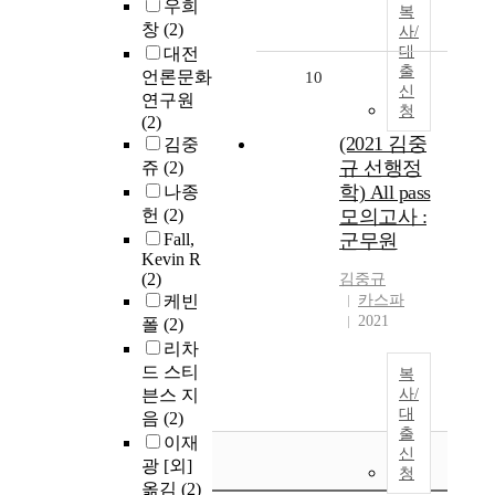
우희
복
창
(2)
사/
대
대전
출
언론문화
10
신
연구원
청
(2)
(2021 김중
김중
규 선행정
쥬
(2)
학) All pass
나종
헌
(2)
모의고사 :
Fall,
군무원
Kevin R
(2)
김중규
케빈
카스파
2021
폴
(2)
리차
드 스티
복
븐스 지
사/
대
음
(2)
출
이재
신
광 [외]
청
옮김
(2)