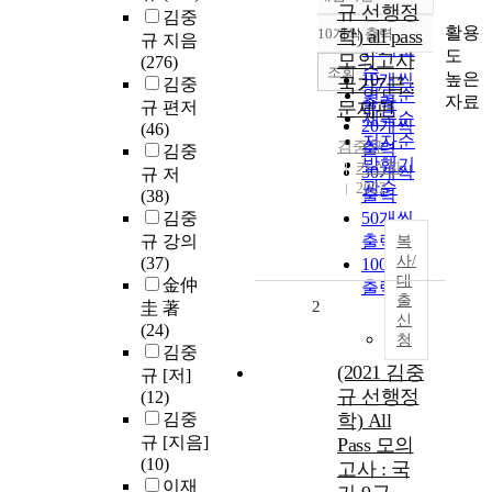
정확도
규 선행정
김중
순
활용
10개씩 출력
학) all pass
규 지음
내림차순
인기도
도
모의고사
(276)
순
조회
높은
10개씩
국가7급 :
김중
연도순
자료
출력
규 편저
문제편
제목순
20개씩
(46)
저자순
김중규
출력
김중
발행기
카스파
30개씩
규 저
관순
2022
출력
(38)
김중
50개씩
규 강의
출력
복
사/
(37)
100개씩
대
金仲
출력
출
2
圭 著
신
(24)
청
김중
(2021 김중
규 [저]
규 선행정
(12)
김중
학) All
규 [지음]
Pass 모의
(10)
고사 : 국
이재