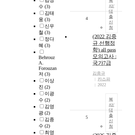
김성
복
사/
수
(3)
대
김태
출
4
웅
(3)
신
신우
청
철
(3)
(2022 김중
정다
규 선행정
혜
(3)
학) all pass
모의고사 :
Behrouz
국가7급
A.
Forouzan
김중규
저
(3)
카스파
이상
2022
진
(2)
이광
복
수
(2)
사/
김영
대
광
(2)
출
5
김종
신
수
(2)
청
최영