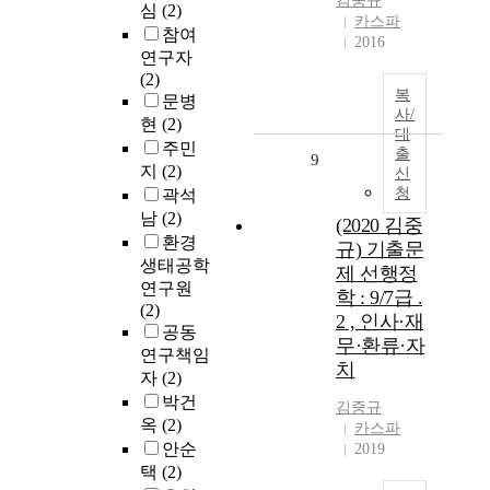
김중규
심
(2)
카스파
참여
2016
연구자
(2)
복
문병
사/
현
(2)
대
주민
출
9
지
(2)
신
청
곽석
남
(2)
(2020 김중
환경
규) 기출문
생태공학
제 선행정
연구원
학 : 9/7급 .
(2)
2 , 인사·재
공동
무·환류·자
연구책임
치
자
(2)
박건
김중규
옥
(2)
카스파
안순
2019
택
(2)