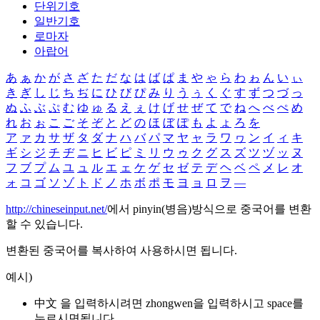
단위기호
일반기호
로마자
아랍어
あ
ぁ
か
が
さ
ざ
た
だ
な
は
ば
ぱ
ま
や
ゃ
ら
わ
ゎ
ん
い
ぃ
き
ぎ
し
じ
ち
ぢ
に
ひ
び
ぴ
み
り
う
ぅ
く
ぐ
す
ず
つ
づ
っ
ぬ
ふ
ぶ
ぷ
む
ゆ
ゅ
る
え
ぇ
け
げ
せ
ぜ
て
で
ね
へ
べ
ぺ
め
れ
お
ぉ
こ
ご
そ
ぞ
と
ど
の
ほ
ぼ
ぽ
も
よ
ょ
ろ
を
ア
ァ
カ
サ
ザ
タ
ダ
ナ
ハ
バ
パ
マ
ヤ
ャ
ラ
ワ
ヮ
ン
イ
ィ
キ
ギ
シ
ジ
チ
ヂ
ニ
ヒ
ビ
ピ
ミ
リ
ウ
ゥ
ク
グ
ス
ズ
ツ
ヅ
ッ
ヌ
フ
ブ
プ
ム
ユ
ュ
ル
エ
ェ
ケ
ゲ
セ
ゼ
テ
デ
ヘ
ベ
ペ
メ
レ
オ
ォ
コ
ゴ
ソ
ゾ
ト
ド
ノ
ホ
ボ
ポ
モ
ヨ
ョ
ロ
ヲ
―
http://chineseinput.net/
에서 pinyin(병음)방식으로 중국어를 변환
할 수 있습니다.
변환된 중국어를 복사하여 사용하시면 됩니다.
예시)
中文 을 입력하시려면
zhongwen
을 입력하시고 space를
누르시면됩니다.