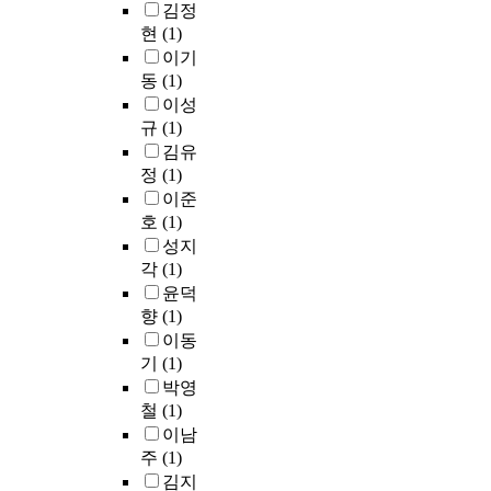
김정
현
(1)
이기
동
(1)
이성
규
(1)
김유
정
(1)
이준
호
(1)
성지
각
(1)
윤덕
향
(1)
이동
기
(1)
박영
철
(1)
이남
주
(1)
김지