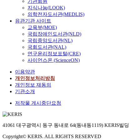
기관회원
지식나눔(LOOK)
의학전자도서관(MEDLIS)
유관기관 사이트
교육부(MOE)
국립장애인도서관(NLD)
국립중앙도서관(NL)
국회도서관(NAL)
연구윤리정보포털(CRE)
사이언스온 (ScienceON)
이용약관
개인정보처리방침
개인정보 재동의
기관소개
저작물 게시중단요청
41061 대구광역시 동구 동내로 64(동내동1119) KERIS빌딩
Copyright© KERIS. ALL RIGHTS RESERVED