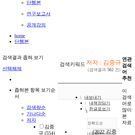
단행본
연구보고서
공개강의
home
단행본
검색결과 좁혀 보기
연관
저자 : 김중규
검색키워드
검색
선택해제
(검색결과
562
건)
어
추천
좁혀본 항목 보기순
이
서
검색
내보내기
어로
내책장담기
검색량순
한글로보기
많이
1
가나다순
본
저자
자료
정확도순
김중
(2022 김중
규
(554)
내림차순