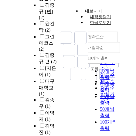
김중
규 [편]
내보내기
내책장담기
(2)
한글로보기
윤건
탁
(2)
그린
정확도순
에코스
내림차순
(2)
정확도
김중
순
10개씩 출력
내림차순
규 편
(2)
인기도
[지은
순
조회
10개씩
이
(1)
연도순
출력
대구
제목순
20개씩
대학교
저자순
출력
(1)
발행기
30개씩
김종
관순
출력
우
(1)
50개씩
이영
출력
재
(1)
100개씩
김영
출력
진
(1)