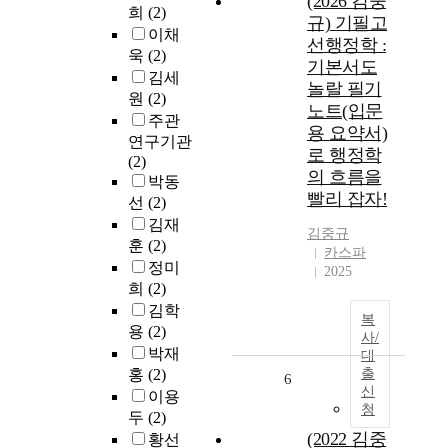
(2026 김중
희
(2)
규) 기필고
이채
선행정학 :
욱
(2)
기본서도
김세
놀랄 필기
원
(2)
노트(입문
주관
용 요약서)
연구기관
로 행정학
(2)
의 흐름을
박동
빨리 잡자!
선
(2)
김재
김중규
훈
(2)
카스파
정미
2025
희
(2)
김학
복
용
(2)
사/
박재
대
홍
(2)
출
6
신
이용
청
두
(2)
(2022 김중
황선