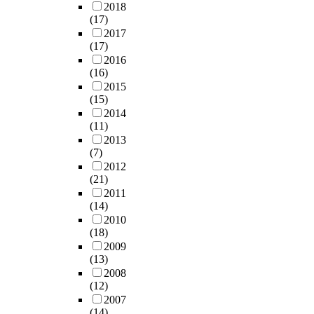
i
이
트
자
2018
f
컨
n
m
o
c
해
는
의
(17)
f
트
t
e
n
u
되
이
이
2017
i
롤
h
d
a
l
지
(17)
들
슈
c
채
e
i
l
t
않
2016
관
에
u
널
a
c
U
t
(16)
은
계
대
l
을
b
a
n
o
2015
상
를
한
t
사
s
l
i
(15)
b
태
부
태
t
용
e
v
v
2014
e
이
분
도
o
하
(11)
n
i
e
u
다
매
변
i
지
2013
c
s
r
n
.
개
화
(7)
m
않
e
i
s
d
또
하
,
2012
a
기
o
t
i
e
한
였
유
(21)
g
때
f
s
t
r
,
다
권
2011
i
문
s
.
y
s
엑
.
자
(14)
n
에
p
S
.
t
소
의
2010
e
공
e
o
o
좀
조
투
(18)
a
통
c
m
o
의
직
표
2009
w
컨
i
e
B
d
임
공
결
(13)
o
트
f
e
a
w
상
정
정
2008
r
롤
i
x
s
i
응
성
에
(12)
l
채
c
p
e
t
용
을
영
2007
d
널
o
e
d
h
에
(14)
구
향