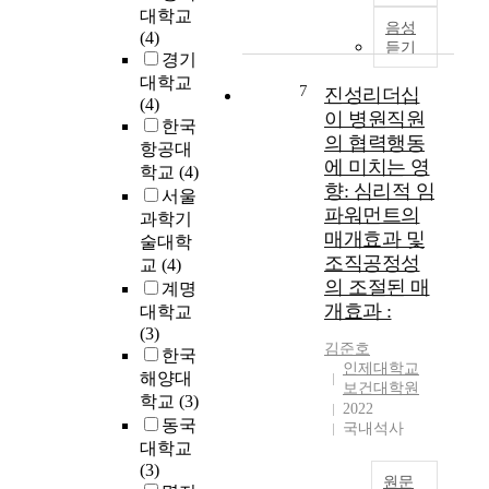
대학교
t
히
o
s
p
음성
(4)
o
든
r
o
e
듣기
경기
f
노
l
n
r
대학교
I
드
d
s
i
7
진성리더십
(4)
T
문
p
o
m
이 병원직원
한국
P
제
o
f
e
의 협력행동
항공대
o
등
p
m
n
에 미치는 영
학교
(4)
l
두
u
o
t
향: 심리적 임
i
개
서울
l
v
a
파워먼트의
c
의
a
i
l
과학기
매개효과 및
y
주
t
n
i
술대학
a
요
조직공정성
i
g
n
교
(4)
n
한
o
d
v
의 조절된 매
계명
d
문
n
i
e
개효과 :
대학교
M
제
i
s
s
(3)
a
가
n
a
t
김준호
한국
인제대학교
n
있
f
b
i
해양대
보건대학원
a
다
e
i
g
학교
(3)
2022
g
.
c
l
a
동국
국내석사
e
기
t
i
t
대학교
m
존
e
t
i
(3)
e
에
d
y
o
원문