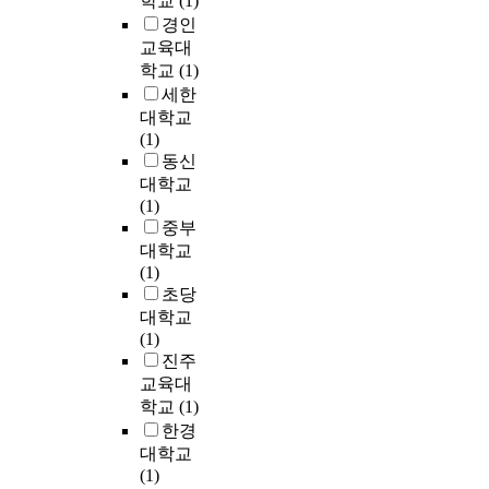
학교
(1)
석
을
m
T
g
b
i
r
포
결
내
경인
a
D
s
o
l
e
간
과
리
교육대
r
M
e
u
i
g
의
는
는
학교
(1)
t
A
n
n
t
e
상
다
과
세한
d
방
s
d
y
n
호
음
정
대학교
e
식
a
a
h
u
작
과
에
(1)
v
을
t
r
a
i
용
같
있
동신
i
사
i
i
s
n
과
다
어
대학교
c
용
o
e
b
e
분
.
선
(1)
e
하
n
s
e
l
자
순
중부
s
였
o
a
e
y
운
진
환
대학교
a
고
f
n
n
s
반
성
의
(1)
r
,
t
d
d
t
에
리
고
초당
e
데
h
i
e
r
유
더
리
대학교
c
이
e
t
s
o
용
십
를
(1)
o
터
o
i
i
n
한
이
찾
진주
m
를
r
s
g
g
수
증
는
교육대
b
동
a
o
n
l
송
가
것
학교
(1)
i
시
l
n
e
y
체
할
이
한경
n
에
m
e
d
i
로
수
본
e
송
대학교
u
o
a
n
간
록
논
d
수
(1)
c
f
n
t
주
협
문