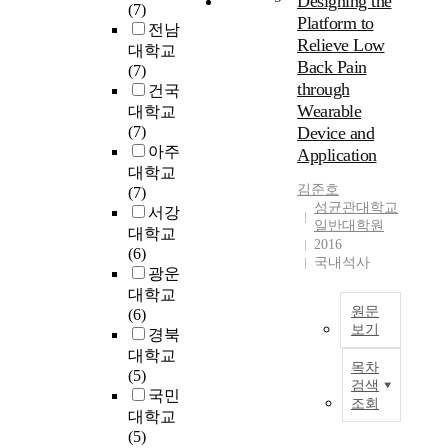
Designing the
(7)
i
.
i
Platform to
전남
o
멀
)
Relieve Low
대학교
n
티
i
Back Pain
(7)
o
채
s
through
건국
f
널
b
Wearable
대학교
S
M
a
(7)
Device and
y
A
c
아주
Application
m
C
t
대학교
b
프
e
김준호
(7)
o
로
r
성균관대학교
서강
l
토
i
일반대학원
대학교
i
콜
a
2016
(6)
c
설
l
국내석사
광운
E
계
i
대학교
x
에
n
원문
(6)
e
는
f
보기
경북
c
랑
e
u
데
대학교
c
L
목차
t
부
(5)
t
o
검색
i
문
국민
i
w
조회
o
제
o
b
대학교
n
(
n
a
(5)