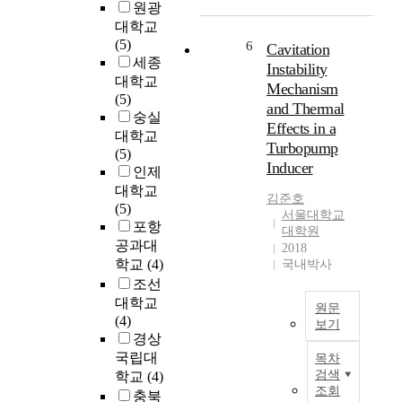
r
,
c
원광
e
w
k
대학교
K
n
i
p
(5)
6
Cavitation
i
d
t
a
세종
Instability
m
e
h
i
대학교
Mechanism
,
z
m
n
(5)
and Thermal
J
v
o
i
숭실
Effects in a
o
o
r
s
대학교
Turbopump
o
u
e
o
(5)
Inducer
n
s
t
n
인제
-
p
h
e
대학교
김준호
H
r
a
o
(5)
서울대학교
o
o
n
f
포항
대학원
b
h
t
공과대
2018
D
l
a
h
학교
(4)
국내박사
e
e
l
e
조선
p
m
f
m
대학교
원문
a
)
o
a
(4)
보기
r
와
f
i
경상
t
멀
t
n
A
국립대
목차
m
티
h
r
n
검색
학교
(4)
e
채
e
e
e
조회
충북
n
널
w
a
x