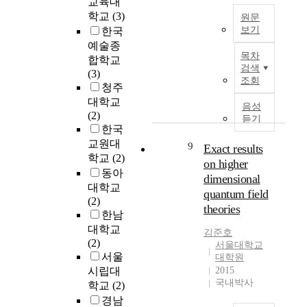
교육대
n
채
s
i
c
치
g
널
학교
(3)
e
m
a
원문
는
s
을
a
p
u
보기
한국
영
i
공
s
o
s
예술종
향
본
목차
l
통
e
r
e
합학교
에
논
검색
U
컨
s
t
a
(3)
있
문
조회
n
트
u
a
n
청주
어
은
i
롤
c
n
d
대학교
심
유
음성
v
채
h
t
p
(2)
리
권
듣기
e
널
o
i
u
한국
적
자
r
로
r
s
l
교원대
임
가
9
Exact results
s
사
a
s
s
파
지
학교
(2)
on higher
i
용
l
u
a
워
닌
동아
dimensional
t
하
l
e
t
먼
성
대학교
quantum field
y
여
i
t
i
트
향
(2)
컨
theories
c
o
o
의
에
한남
트
h
r
n
매
따
대학교
김준호
A
롤
e
e
m
개
른
(2)
서울대학교
s
패
n
s
e
효
정
서울
대학원
b
킷
p
o
c
과
치
시립대
2015
u
교
l
l
h
와
적
국내박사
학교
(2)
s
환
a
v
a
조
정
경남
i
을
n
e
n