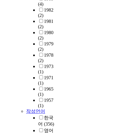
종
슈
(4)
o
하
y
e
a
o
e
사
에
1982
n
여
s
l
t
c
r
자
대
(2)
s
에
t
a
t
u
o
의
한
1981
o
너
e
t
h
s
l
협
태
(2)
f
지
m
e
e
o
)
력
도
1980
t
절
i
d
i
n
,
행
변
(2)
w
감
c
p
n
t
포
동
화
1979
a
(
a
r
c
h
스
에
에
(2)
r
e
n
o
i
o
파
영
있
1978
e
n
d
b
d
s
티
향
어
(2)
,
e
p
l
e
e
딜
을
서
1973
t
r
s
e
n
5
콜
(1)
미
지
h
g
y
m
c
d
린
1971
치
지
e
y
c
s
e
/
(1)
(
기
하
w
s
h
.
a
6
1965
p
위
는
o
a
o
R
n
(1)
d
h
해
정
r
v
l
e
g
1957
Q
o
서
당
s
i
(1)
o
c
l
F
s
는
이
작성언어
e
n
g
e
e
T
p
리
없
t
g
i
n
v
한국
s
h
더
는
h
s
c
t
a
어
(356)
w
a
십
사
e
)
a
l
r
h
영어
t
의
람