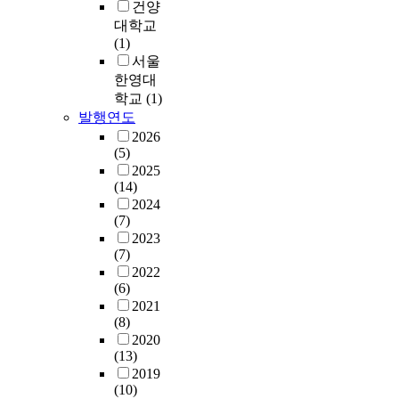
w
신
건양
o
t
d
e
된
력
의
i
할
s
h
c
대학교
r
다
행
목
t
수
a
e
o
(1)
a
.
동
적
h
있
,
m
n
서울
c
그
은
이
s
도
l
o
s
한영대
t
러
증
다
o
록
i
s
t
i
학교
(1)
나
가
.
f
하
p
t
r
v
발행연도
엑
하
위
t
여
s
c
u
e
소
2026
는
목
w
네
,
o
c
,
(5)
좀
양
적
a
트
a
m
t
t
2025
의
상
을
r
워
n
p
e
(14)
h
생
을
달
e
크
d
l
d
2024
u
성
보
성
,
성
(7)
/
a
i
s
매
였
하
m
능
2023
o
i
n
b
커
으
기
(7)
a
을
r
n
S
e
니
며
위
2022
k
높
t
e
e
i
즘
심
해
(6)
i
인
o
d
o
n
은
리
본
2021
n
다
n
p
u
g
아
적
연
(8)
g
.
g
a
l
d
직
임
구
2020
i
또
u
i
N
i
완
파
는
(13)
t
한
e
n
a
f
전
워
유
2019
d
공
,
o
t
f
히
먼
권
(10)
i
통
i
n
i