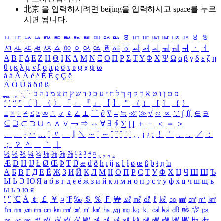
北京 을 입력하시려면
beijing
을 입력하시고 space를 누르
시면 됩니다.
ㅥ
ㅦ
ㅧ
ㅨ
ㅩ
ㅪ
ㅫ
ㅬ
ㅭ
ㅮ
ㅯ
ㅰ
ㅱ
ㅲ
ㅳ
ㅴ
ㅵ
ㅶ
ㅷ
ㅸ
ㅹ
ㅺ
ㅻ
ㅼ
ㅽ
ㅾ
ㅿ
ㆀ
ㆁ
ㆂ
ㆃ
ㆄ
ㆅ
ㆆ
ㆇ
ㆈ
ㆉ
ㆊ
ㆋ
ㆌ
ㆍ
ㆎ
Α
Β
Γ
Δ
Ε
Ζ
Η
Θ
Ι
Κ
Λ
Μ
Ν
Ξ
Ο
Π
Ρ
Σ
Τ
Υ
Φ
Χ
Ψ
Ω
α
β
γ
δ
ε
ζ
η
θ
ι
κ
λ
μ
ν
ξ
ο
π
ρ
σ
τ
υ
φ
χ
ψ
ω
á
à
Á
À
é
è
É
È
ç
Ç
ê
Ä
Ö
Ü
ä
ö
ü
ß
ְ
ֳ
ֲ
ֱ
ָ
ַ
ֵ
ֶ
ִ
ֹ
ּ
ֻ
ׂ
ׁ
ּ
ב
ה
נ
מ
צ
ת
ץ
ש
ד
ג
כ
ע
י
ח
ל
ך
ף
ק
ר
א
ט
ו
ן
ם
פ
‘
’
“
”
〔
〕
〈
〉
「
」
『
』
【
】
＂
（
）
［
］
｛
｝
±
×
÷
≠
≤
≥
∞
∴
♂
♀
∠
⊥
⌒
∂
∇
≡
≒
≪
≫
√
∽
∝
∵
∫
∬
∈
∋
⊆
⊇
⊂
⊃
∪
∩
∧
∨
￢
⇒
⇔
∀
∃
∮
∑
∏
＋
－
＜
＝
＞
、
。
·
‥
…
¨
〃
―
∥
＼
∼
´
～
ˇ
˘
˝
˚
˙
¸
˛
¡
¿
ː
！
＇
，
．
／
：
；
？
＾
＿
｀
｜
½
⅓
⅔
¼
¾
⅛
⅜
⅝
⅞
¹
²
³
⁴
ⁿ
₁
₂
₃
₄
Æ
Ð
Ħ
Ĳ
Ł
Ø
Œ
Þ
Ŧ
Ŋ
æ
đ
ð
ħ
ı
ĳ
ĸ
ŀ
ł
ø
œ
ß
þ
ŧ
ŋ
ŉ
А
Б
В
Г
Д
Е
Ё
Ж
З
И
Й
К
Л
М
Н
О
П
Р
С
Т
У
Ф
Х
Ц
Ч
Ш
Щ
Ъ
Ы
Ь
Э
Ю
Я
а
б
в
г
д
е
ё
ж
з
и
й
к
л
м
н
о
п
р
с
т
у
ф
х
ц
ч
ш
щ
ъ
ы
ь
э
ю
я
′
″
℃
Å
￠
￡
￥
¤
℉
‰
＄
％
Ｆ
￦
㎕
㎖
㎗
ℓ
㎘
㏄
㎣
㎤
㎥
㎦
㎙
㎚
㎛
㎜
㎝
㎞
㎟
㎠
㎡
㎢
㏊
㎍
㎎
㎏
㏏
㎈
㎉
㏈
㎧
㎨
㎰
㎱
㎲
㎳
㎴
㎵
㎶
㎷
㎸
㎹
㎀
㎁
㎂
㎃
㎄
㎺
㎻
㎽
㎾
㎿
㎐
㎑