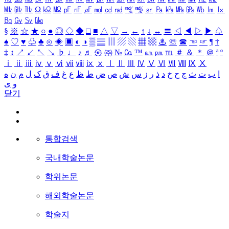
㎒
㎓
㎔
Ω
㏀
㏁
㎊
㎋
㎌
㏖
㏅
㎭
㎮
㎯
㏛
㎩
㎪
㎫
㎬
㏝
㏐
㏓
㏃
㏉
㏜
㏆
§
※
☆
★
○
●
◎
◇
◆
□
■
△
▽
→
←
↑
↓
↔
〓
◁
◀
▷
▶
♤
♠
♡
♥
♧
♣
⊙
◈
▣
◐
◑
▒
▤
▥
▨
▧
▦
▩
♨
☏
☎
☜
☞
¶
†
‡
↕
↗
↙
↖
↘
♭
♩
♪
♬
㉿
㈜
№
㏇
™
㏂
㏘
℡
＃
＆
＊
＠
ª
º
ⅰ
ⅱ
ⅲ
ⅳ
ⅴ
ⅵ
ⅶ
ⅷ
ⅸ
ⅹ
Ⅰ
Ⅱ
Ⅲ
Ⅳ
Ⅴ
Ⅵ
Ⅶ
Ⅷ
Ⅸ
Ⅹ
ا
ب
ت
ث
ج
ح
خ
د
ذ
ر
ز
س
ش
ص
ض
ط
ظ
ع
غ
ف
ق
ک
ل
م
ن
ه
و
ی
닫기
통합검색
국내학술논문
학위논문
해외학술논문
학술지