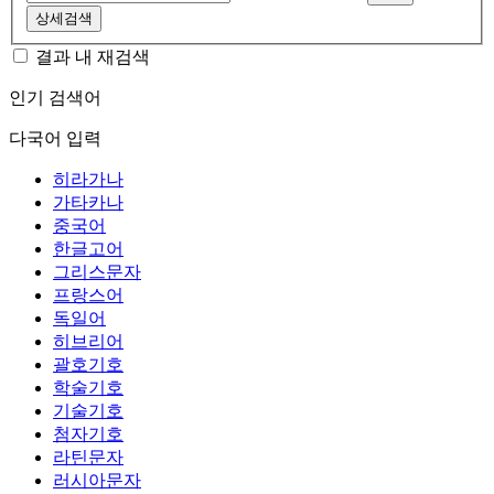
상세검색
결과 내 재검색
인기 검색어
다국어 입력
히라가나
가타카나
중국어
한글고어
그리스문자
프랑스어
독일어
히브리어
괄호기호
학술기호
기술기호
첨자기호
라틴문자
러시아문자