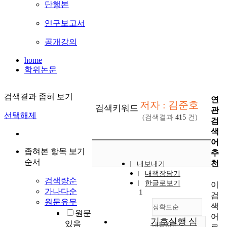
단행본
연구보고서
공개강의
home
학위논문
검색결과 좁혀 보기
연
저자 : 김준호
검색키워드
관
선택해제
(검색결과
415
건)
검
색
어
좁혀본 항목 보기
추
순서
천
내보내기
내책장담기
검색량순
한글로보기
이
가나다순
1
검
원문유무
색
정확도순
원문
어
기호실행 심
있음
내림차순