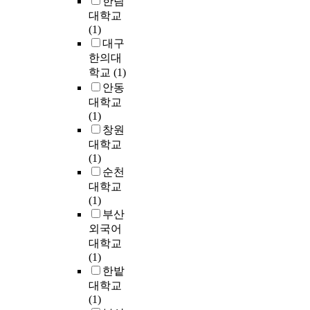
한림
a
의
n
a
i
e
미
5
의
대학교
l
원
.
i
o
n
세
0
미
(1)
l
인
B
n
n
g
소
명
한
대구
a
이
u
h
.
i
포
의
관
한의대
r
된
r
a
T
-
(
편
계
학교
(1)
e
다
n
s
o
n
m
의
가
안동
a
.
i
a
a
e
i
표
있
대학교
s
본
n
l
c
e
c
본
음
(1)
s
논
g
m
h
r
r
을
을
창원
u
문
m
o
i
e
o
대
밝
대학교
c
에
o
s
e
d
v
상
히
(1)
h
서
u
t
v
f
e
으
고
순천
a
제
t
s
e
r
s
로
자
대학교
s
안
h
a
t
o
i
자
했
(1)
t
하
s
m
h
m
c
기
다
부산
h
는
y
e
e
t
l
기
.
외국어
e
멀
n
o
r
h
e
입
이
I
티
대학교
d
c
e
e
)
식
러
n
채
(1)
r
c
s
s
,
설
한
t
널
한밭
o
u
e
t
엑
문
관
e
M
m
r
a
대학교
r
소
조
계
r
A
e
r
r
(1)
i
좀
사
규