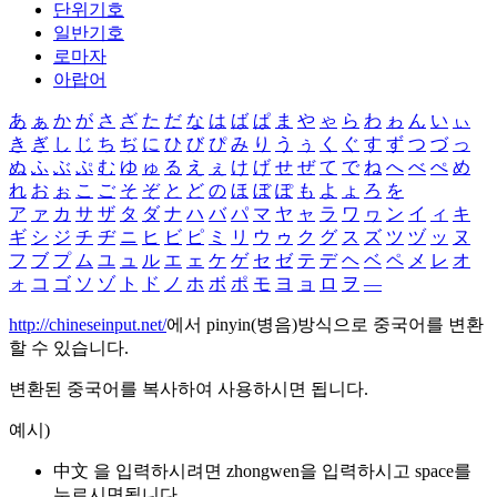
단위기호
일반기호
로마자
아랍어
あ
ぁ
か
が
さ
ざ
た
だ
な
は
ば
ぱ
ま
や
ゃ
ら
わ
ゎ
ん
い
ぃ
き
ぎ
し
じ
ち
ぢ
に
ひ
び
ぴ
み
り
う
ぅ
く
ぐ
す
ず
つ
づ
っ
ぬ
ふ
ぶ
ぷ
む
ゆ
ゅ
る
え
ぇ
け
げ
せ
ぜ
て
で
ね
へ
べ
ぺ
め
れ
お
ぉ
こ
ご
そ
ぞ
と
ど
の
ほ
ぼ
ぽ
も
よ
ょ
ろ
を
ア
ァ
カ
サ
ザ
タ
ダ
ナ
ハ
バ
パ
マ
ヤ
ャ
ラ
ワ
ヮ
ン
イ
ィ
キ
ギ
シ
ジ
チ
ヂ
ニ
ヒ
ビ
ピ
ミ
リ
ウ
ゥ
ク
グ
ス
ズ
ツ
ヅ
ッ
ヌ
フ
ブ
プ
ム
ユ
ュ
ル
エ
ェ
ケ
ゲ
セ
ゼ
テ
デ
ヘ
ベ
ペ
メ
レ
オ
ォ
コ
ゴ
ソ
ゾ
ト
ド
ノ
ホ
ボ
ポ
モ
ヨ
ョ
ロ
ヲ
―
http://chineseinput.net/
에서 pinyin(병음)방식으로 중국어를 변환
할 수 있습니다.
변환된 중국어를 복사하여 사용하시면 됩니다.
예시)
中文 을 입력하시려면
zhongwen
을 입력하시고 space를
누르시면됩니다.