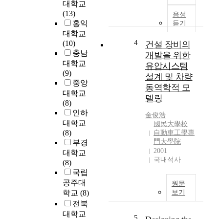
b
성
i
대학교
a
능
c
(13)
음성
s
향
o
홍익
듣기
e
상
b
대학교
d
을
a
4
(10)
건설 장비의
o
위
c
충남
개발을 위한
n
한
t
대학교
유압시스템
S
멀
e
(9)
설계 및 차량
y
티
r
중앙
동역학적 모
m
채
p
대학교
델링
b
널
y
(8)
o
M
l
인하
金俊浩
l
A
o
대학교
國民大學校
i
C
r
(8)
自動車工學專
c
프
i
門大學院
부경
I
로
(
2001
대학교
n
토
H
국내석사
(8)
f
콜
.
국립
o
을
p
공주대
원문
r
제
y
학교
(8)
보기
m
안
l
전북
a
한
o
대학교
t
다
r
5