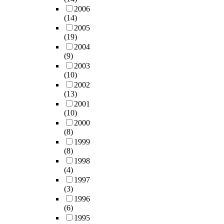
w
병
r
r
o
i
서
2006
성
을
i
목
a
t
n
n
(14)
는
하
미
t
현
l
s
t
t
2005
그
는
친
h
상
l
e
h
(19)
h
들
요
이
o
이
e
s
e
2004
e
의
인
슈
u
발
(9)
s
t
p
c
매
중
의
t
생
2003
i
i
r
o
우
,
성
(10)
s
하
o
m
e
n
낮
절
질
2002
o
지
n
a
v
v
은
차
,
(13)
f
않
s
t
i
e
수
공
유
2001
t
고
.
e
o
n
율
정
권
(10)
w
,
T
s
u
t
과
성
자
2000
a
전
h
8
s
i
같
은
의
(8)
r
송
e
0
r
o
은
진
후
1999
e
또
e
%
e
n
여
성
보
(8)
.
는
t
o
s
a
러
리
자
1998
수
i
f
e
l
실
더
결
(4)
H
신
o
w
a
Q
질
십
정
1997
o
할
l
o
r
F
적
(3)
과
시
w
데
o
r
c
T
인
1996
협
기
e
이
g
l
h
f
(6)
도
력
에
v
터
y
d
,
r
1995
전
행
주