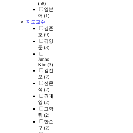
s
이
l
y
i
i
(58)
i
변
이
i
가
f
,
a
c
일본
d
화
지
d
능
a
m
t
h
어
(1)
y
즉
지
e
하
c
a
i
c
l
지도교수
,
하
e
다
t
n
o
a
c
조
는
김준
f
.
o
y
n
n
h
직
정
호
(9)
f
모
r
r
l
b
o
구
당
김영
e
의
s
e
e
e
l
성
이
준
(3)
c
실
a
s
a
d
i
원
있
t
험
n
e
d
e
n
의
는
Junho
s
결
d
a
s
f
e
내
사
Kim
(3)
.
과
r
r
t
o
)
재
람
김진
T
는
e
c
o
r
,
적
보
오
(2)
h
제
s
h
t
m
포
인
다
전문
e
안
e
e
h
e
스
입
태
석
(2)
m
한
a
s
e
d
파
장
도
권대
o
M
r
c
o
t
티
을
변
영
(2)
s
A
c
o
n
o
딜
이
화
고학
t
C
h
n
s
t
세
해
가
c
프
림
(2)
s
c
e
h
린
할
많
o
로
r
e
t
한순
e
(
수
이
m
토
e
r
o
w
구
(2)
p
있
일
m
콜
l
n
f