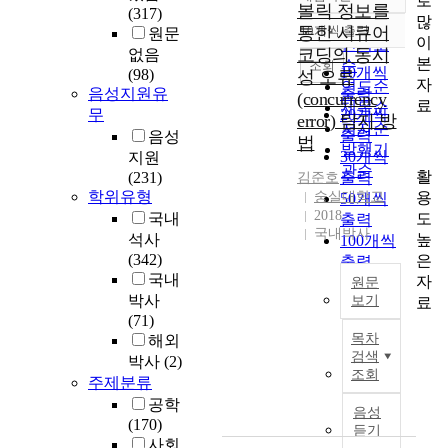
로
정확도
볼릭 정보를
(317)
많
순
통한 시큐어
10개씩 출력
원문
내림차순
이
인기도
코딩의 동시
없음
본
순
조회
10개씩
(98)
성 오류
자
연도순
음성지원유
출력
(concurrency
료
제목순
무
20개씩
error) 탐지 방
저자순
출력
음성
법
발행기
30개씩
지원
관순
활
(231)
출력
김준호
학위유형
용
숭실대학교
50개씩
2018
도
국내
출력
국내박사
높
석사
100개씩
(342)
은
출력
국내
자
원문
박사
보기
료
(71)
D
목차
해외
e
검색
박사
(2)
t
조회
주제분류
e
공학
c
음성
(170)
t
듣기
사회
i