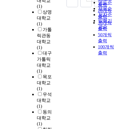
대학교
a
주
다
력
연도순
출력
l
의
e
b
o
(1)
l
로
.
,
제목순
20개씩
i
병
a
a
n
상명
q
세
S
저자순
출력
a
목
s
c
s
u
대학교
포
부
N
발행기
30개씩
n
현
e
k
e
a
(1)
사
산
S
관순
t
상
출력
a
p
t
n
가톨
멸
소
이
o
을
n
a
o
50개씩
t
릭관동
체
재
용
n
초
d
i
f
출력
u
대학교
(
병
빈
s
래
h
n
r
m
100개씩
(1)
a
원
도
o
하
a
.
o
f
출력
대구
p
급
등
f
여
l
A
t
i
o
가톨릭
에
이
t
비
i
l
a
e
p
종
유
대학교
w
효
t
s
t
l
t
사
권
(1)
a
율
o
o
i
d
o
하
자
목포
r
적
s
,
n
t
t
는
의
대학교
e
인
i
l
g
h
i
직
정
(1)
.
데
s
o
c
e
c
원
보
우석
A
이
a
w
a
o
b
으
수
대학교
l
터
n
b
v
r
o
로
용
(1)
m
채
d
a
i
i
d
구
과
동의
o
널
s
c
t
e
y
성
정
대학교
s
이
o
k
a
s
)
된
과
(1)
t
용
o
p
t
,
,
2
유