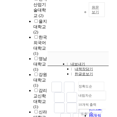
e
채
c
n
n
y
인
으
산업기
,
널
e
t
a
원문
i
인
로
술대학
t
이
보기
r
h
n
n
적
유
교
(2)
h
증
a
e
d
g
세
관
권
을지
e
가
t
U
t
t
포
리
자
대학교
y
할
i
n
h
h
에
를
가
(2)
a
수
o
i
e
e
서
위
지
한국
r
록
n
t
r
h
방
한
닌
외국어
e
높
,
e
m
i
출
시
정
대학교
i
은
p
d
a
g
되
사
치
(1)
n
경
e
S
l
h
는
점
적
영남
c
쟁
r
t
e
e
세
을
지
대학교
내보내기
r
으
i
a
f
r
포
논
식
(1)
내책장담기
e
로
o
t
f
d
외
의
과
한글로보기
강원
a
인
d
e
e
i
소
하
정
대학교
s
한
o
s
c
m
포
는
치
(1)
i
공
n
h
t
e
정확도순
(
데
적
감리
n
통
t
a
s
n
E
그
참
내림차순
g
컨
교신학
a
v
o
s
정확도
V
목
여
l
트
l
e
n
대학교
i
s
순
적
도
10개씩 출력
y
롤
내림차순
d
l
t
(1)
o
)
이
,
인기도
r
채
i
o
h
신라
n
는
있
학
순
조회
10개씩
e
널
s
w
e