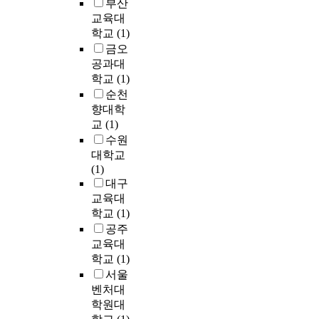
n
C
(
e
c
부산
n
(
를
명
e
프
B
n
h
교육대
g
e
통
을
t
로
M
c
o
t
학교
(1)
x
해
통
,
토
S
e
b
h
금오
o
자
해
h
콜
)
r
j
e
s
공과대
료
민
o
은
i
a
e
o
o
를
주
학교
(1)
m
멀
s
t
c
r
m
주
순천
e
티
d
e
t
y
e
수
의
향대학
a
채
e
t
i
.
)
집
사
교
(1)
p
널
f
h
v
T
으
하
회
수원
p
히
i
r
e
h
로
였
에
대학교
l
든
n
o
s
e
분
다
서
(1)
i
노
e
u
,
s
류
.
유
대구
a
드
d
g
t
e
되
권
교육대
n
문
a
h
h
t
며
자
학교
(1)
c
제
s
c
e
h
,
본
들
공주
e
를
a
u
t
e
특
연
이
교육대
s
해
b
l
e
o
히
구
정
,
결
학교
(1)
u
t
s
r
엑
의
치
a
하
r
u
t
서울
i
소
주
적
n
기
n
r
f
e
벤처대
좀
요
판
d
위
i
a
a
s
학원대
은
분
단
s
해
n
l
c
a
세