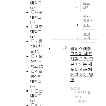
직
보
대학교
원문
n
통
u
.
i
공
의
(2)
보기
e
해
s
F
s
정
수
대구
s
이
,
i
m
T
성
용
목차
대학교
s
러
r
v
o
h
의
과
검색
(2)
e
한
e
e
f
i
정
조회
제주
s
문
c
o
r
s
조
을
대학교
d
제
u
f
o
t
절
총
음성
(2)
e
들
r
t
t
h
된
체
듣기
가톨
v
을
r
e
a
e
매
적
릭대학
e
해
e
n
t
s
10
개
으
콜레스테롤
l
결
교
(2)
n
b
i
i
효
로
고갈이 세포
o
하
t
u
n
서울
s
과
살
사멸 과정 중
p
였
a
s
g
a
신학대
를
펴
분비되는 세
e
는
p
i
c
i
학교
(2)
분
보
포외 소포체
a
데
h
n
a
m
장로
석
고
에 미치는 영
n
,
t
e
v
s
함
자
회신학
d
이
향
h
s
i
a
으
한
대학교
e
것
o
s
t
t
로
다
(2)
김준호
v
은
u
m
a
s
써
.
군산
아주대학교
o
데
s
e
t
t
효
구
대학교
2023
l
이
u
n
i
u
율
체
(2)
국내석사
v
터
l
i
o
d
적
적
한국