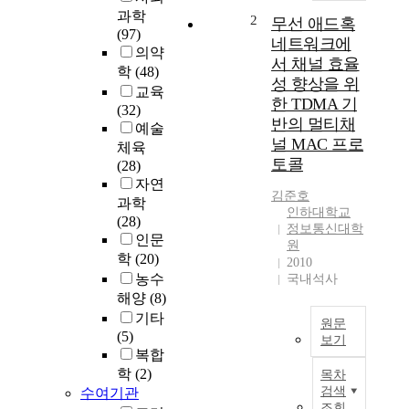
과학
o
2
무선 애드혹
(97)
n
네트워크에
의약
M
서 채널 효율
학
(48)
e
성 향상을 위
t
교육
한 TDMA 기
h
(32)
반의 멀티채
o
예술
널 MAC 프로
d
체육
토콜
s
(28)
a
자연
김준호
b
과학
인하대학교
o
(28)
정보통신대학
u
인문
원
t
학
(20)
2010
C
농수
국내석사
o
해양
(8)
n
기타
원문
c
(5)
보기
u
복합
r
본
학
(2)
목차
r
논
검색
수여기관
e
문
조회