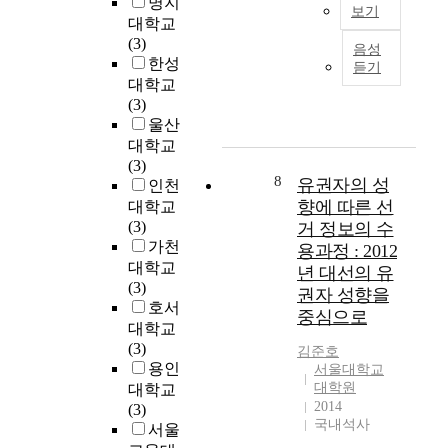
명지
n
제
a
a
n
보기
대학교
t
안
n
n
h
본
(3)
음성
된
d
d
a
연
한성
듣기
G
여
r
f
s
구
대학교
r
러
e
o
b
는
(3)
a
멀
l
r
e
진
울산
d
티
a
t
e
성
대학교
u
채
t
h
n
리
(3)
a
널
e
i
c
더
8
유권자의 성
인천
t
M
s
s
o
십
향에 따른 선
대학교
e
A
t
r
n
이
(3)
거 정보의 수
S
C
o
e
d
병
가천
용과정 : 2012
c
프
m
a
u
원
대학교
h
로
년 대선의 유
a
s
c
직
(3)
o
토
n
o
t
권자 성향을
원
호서
o
콜
y
n
e
중심으로
의
대학교
l
에
o
i
d
협
(3)
o
서
r
t
o
김준호
력
용인
서울대학교
f
는
a
i
n
행
대학원
대학교
S
하
l
s
t
동
2014
(3)
o
나
d
a
h
에
국내석사
서울
o
의
i
n
e
미