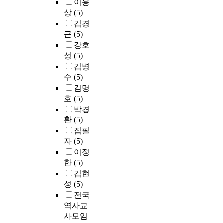
이용
상
(5)
김경
근
(5)
강호
성
(5)
김병
수
(5)
김명
호
(5)
박경
환
(5)
집필
자
(5)
이정
한
(5)
김현
성
(5)
전국
역사교
사모임