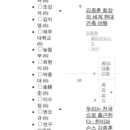
서
(6)
9
조강
김종훈 회장
석
(6)
의 세계 현대
김지
건축 여행
영
(6)
제주
김종훈
대학교
클라우드나
(6)
인
농림
2022
부
(6)
최현
복사/
식
(6)
대출
신청
박종
대
(6)
10
목
金鍾
차
圭
(6)
보
이수
기
정
(6)
우리는 천국
변오
으로 출근한
규
(6)
다 : 한미파
연구
슨스 김종훈