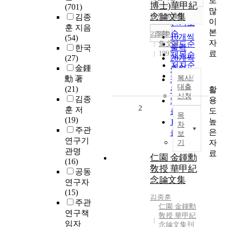
로
정확도
博士)華甲紀
(701)
많
순
10개씩 출력
念論文集
김종
내림차순
이
인기도
훈 지음
본
순
조회
김종훈
10개씩
(54)
자
연도순
集文堂
출력
한국
료
1991
제목순
(27)
20개씩
저자순
金鍾
출력
발행기
복사/
勳 著
30개씩
관순
대출
(21)
활
출력
신청
김종
용
50개씩
2
훈 저
도
출력
목
(19)
높
100개씩
차
주관
은
출력
보
연구기
자
기
관명
료
仁園 金鍾勳
(16)
敎授 華甲紀
공동
念論文集
연구자
(15)
김종훈
주관
仁園 金鍾勳
연구책
敎授 華甲紀
임자
念論文集刊