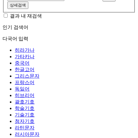
상세검색
결과 내 재검색
인기 검색어
다국어 입력
히라가나
가타카나
중국어
한글고어
그리스문자
프랑스어
독일어
히브리어
괄호기호
학술기호
기술기호
첨자기호
라틴문자
러시아문자