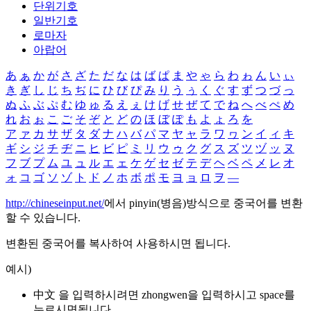
단위기호
일반기호
로마자
아랍어
あ
ぁ
か
が
さ
ざ
た
だ
な
は
ば
ぱ
ま
や
ゃ
ら
わ
ゎ
ん
い
ぃ
き
ぎ
し
じ
ち
ぢ
に
ひ
び
ぴ
み
り
う
ぅ
く
ぐ
す
ず
つ
づ
っ
ぬ
ふ
ぶ
ぷ
む
ゆ
ゅ
る
え
ぇ
け
げ
せ
ぜ
て
で
ね
へ
べ
ぺ
め
れ
お
ぉ
こ
ご
そ
ぞ
と
ど
の
ほ
ぼ
ぽ
も
よ
ょ
ろ
を
ア
ァ
カ
サ
ザ
タ
ダ
ナ
ハ
バ
パ
マ
ヤ
ャ
ラ
ワ
ヮ
ン
イ
ィ
キ
ギ
シ
ジ
チ
ヂ
ニ
ヒ
ビ
ピ
ミ
リ
ウ
ゥ
ク
グ
ス
ズ
ツ
ヅ
ッ
ヌ
フ
ブ
プ
ム
ユ
ュ
ル
エ
ェ
ケ
ゲ
セ
ゼ
テ
デ
ヘ
ベ
ペ
メ
レ
オ
ォ
コ
ゴ
ソ
ゾ
ト
ド
ノ
ホ
ボ
ポ
モ
ヨ
ョ
ロ
ヲ
―
http://chineseinput.net/
에서 pinyin(병음)방식으로 중국어를 변환
할 수 있습니다.
변환된 중국어를 복사하여 사용하시면 됩니다.
예시)
中文 을 입력하시려면
zhongwen
을 입력하시고 space를
누르시면됩니다.