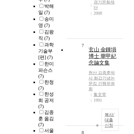
경기문화재
박해
단
일
(7)
2008
송미
영
(7)
김왕
직
(7)
과학
7
玄山 金鍾塤
기술부
博士 華甲紀
[편]
(7)
念論文集
한미
파슨스
현산
김종훈
박
(7)
사 화갑기념논
한청
문집 간행위원
(7)
회
한성
集文堂
희 공저
1991
(7)
김종
복사/
훈 옮김
대출
(7)
신청
서울
8