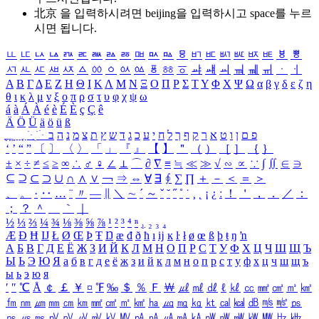
北京 을 입력하시려면
beijing
을 입력하시고 space를 누르
시면 됩니다.
ㅥ
ㅦ
ㅧ
ㅨ
ㅩ
ㅪ
ㅫ
ㅬ
ㅭ
ㅮ
ㅯ
ㅰ
ㅱ
ㅲ
ㅳ
ㅴ
ㅵ
ㅶ
ㅷ
ㅸ
ㅹ
ㅺ
ㅻ
ㅼ
ㅽ
ㅾ
ㅿ
ㆀ
ㆁ
ㆂ
ㆃ
ㆄ
ㆅ
ㆆ
ㆇ
ㆈ
ㆉ
ㆊ
ㆋ
ㆌ
ㆍ
ㆎ
Α
Β
Γ
Δ
Ε
Ζ
Η
Θ
Ι
Κ
Λ
Μ
Ν
Ξ
Ο
Π
Ρ
Σ
Τ
Υ
Φ
Χ
Ψ
Ω
α
β
γ
δ
ε
ζ
η
θ
ι
κ
λ
μ
ν
ξ
ο
π
ρ
σ
τ
υ
φ
χ
ψ
ω
á
à
Á
À
é
è
É
È
ç
Ç
ê
Ä
Ö
Ü
ä
ö
ü
ß
ְ
ֳ
ֲ
ֱ
ָ
ַ
ֵ
ֶ
ִ
ֹ
ּ
ֻ
ׂ
ׁ
ּ
ב
ה
נ
מ
צ
ת
ץ
ש
ד
ג
כ
ע
י
ח
ל
ך
ף
ק
ר
א
ט
ו
ן
ם
פ
‘
’
“
”
〔
〕
〈
〉
「
」
『
』
【
】
＂
（
）
［
］
｛
｝
±
×
÷
≠
≤
≥
∞
∴
♂
♀
∠
⊥
⌒
∂
∇
≡
≒
≪
≫
√
∽
∝
∵
∫
∬
∈
∋
⊆
⊇
⊂
⊃
∪
∩
∧
∨
￢
⇒
⇔
∀
∃
∮
∑
∏
＋
－
＜
＝
＞
、
。
·
‥
…
¨
〃
―
∥
＼
∼
´
～
ˇ
˘
˝
˚
˙
¸
˛
¡
¿
ː
！
＇
，
．
／
：
；
？
＾
＿
｀
｜
½
⅓
⅔
¼
¾
⅛
⅜
⅝
⅞
¹
²
³
⁴
ⁿ
₁
₂
₃
₄
Æ
Ð
Ħ
Ĳ
Ł
Ø
Œ
Þ
Ŧ
Ŋ
æ
đ
ð
ħ
ı
ĳ
ĸ
ŀ
ł
ø
œ
ß
þ
ŧ
ŋ
ŉ
А
Б
В
Г
Д
Е
Ё
Ж
З
И
Й
К
Л
М
Н
О
П
Р
С
Т
У
Ф
Х
Ц
Ч
Ш
Щ
Ъ
Ы
Ь
Э
Ю
Я
а
б
в
г
д
е
ё
ж
з
и
й
к
л
м
н
о
п
р
с
т
у
ф
х
ц
ч
ш
щ
ъ
ы
ь
э
ю
я
′
″
℃
Å
￠
￡
￥
¤
℉
‰
＄
％
Ｆ
￦
㎕
㎖
㎗
ℓ
㎘
㏄
㎣
㎤
㎥
㎦
㎙
㎚
㎛
㎜
㎝
㎞
㎟
㎠
㎡
㎢
㏊
㎍
㎎
㎏
㏏
㎈
㎉
㏈
㎧
㎨
㎰
㎱
㎲
㎳
㎴
㎵
㎶
㎷
㎸
㎹
㎀
㎁
㎂
㎃
㎄
㎺
㎻
㎽
㎾
㎿
㎐
㎑