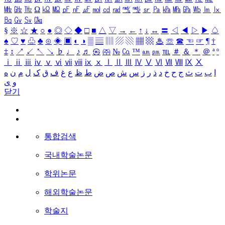
㎒
㎓
㎔
Ω
㏀
㏁
㎊
㎋
㎌
㏖
㏅
㎭
㎮
㎯
㏛
㎩
㎪
㎫
㎬
㏝
㏐
㏓
㏃
㏉
㏜
㏆
§
※
☆
★
○
●
◎
◇
◆
□
■
△
▽
→
←
↑
↓
↔
〓
◁
◀
▷
▶
♤
♠
♡
♥
♧
♣
⊙
◈
▣
◐
◑
▒
▤
▥
▨
▧
▦
▩
♨
☏
☎
☜
☞
¶
†
‡
↕
↗
↙
↖
↘
♭
♩
♪
♬
㉿
㈜
№
㏇
™
㏂
㏘
℡
＃
＆
＊
＠
ª
º
ⅰ
ⅱ
ⅲ
ⅳ
ⅴ
ⅵ
ⅶ
ⅷ
ⅸ
ⅹ
Ⅰ
Ⅱ
Ⅲ
Ⅳ
Ⅴ
Ⅵ
Ⅶ
Ⅷ
Ⅸ
Ⅹ
ا
ب
ت
ث
ج
ح
خ
د
ذ
ر
ز
س
ش
ص
ض
ط
ظ
ع
غ
ف
ق
ک
ل
م
ن
ه
و
ی
닫기
통합검색
국내학술논문
학위논문
해외학술논문
학술지