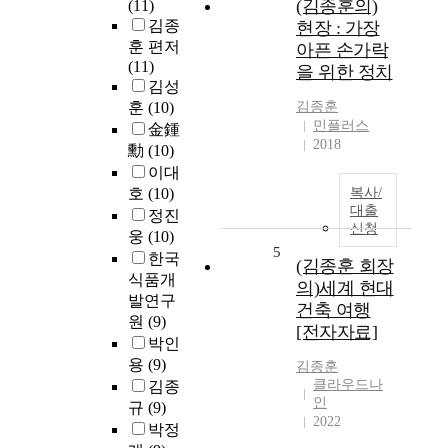
(김종훈의)
(11)
김종
현장 : 가장
훈 편저
아픈 손가락
(11)
을 위한 정치
김성
훈
(10)
김종훈
민플러스
金鍾
2018
勳
(10)
이대
호
(10)
복사/
대출
정진
신청
웅
(10)
5
한국
(김종훈 회장
식품개
의)세계 현대
발연구
건축 여행
원
(9)
[전자자료]
박인
용
(9)
김종훈
클라우드나
김종
인
규
(9)
2022
박정