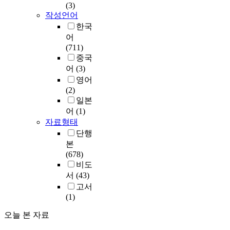
(3)
작성언어
한국
어
(711)
중국
어
(3)
영어
(2)
일본
어
(1)
자료형태
단행
본
(678)
비도
서
(43)
고서
(1)
오늘 본 자료