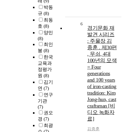
래
(9)
박동
규
(8)
최동
6
호
(8)
경기문화 재
양민
발견 시리즈
(8)
: 주물장 김
최인
종훈 . 제30편
봉
(8)
, 무쇠, 4대
한국
100년의 모색
교육과
= Four
정평가
generations
원
(8)
and 100 years
김기
of iron-casting
연
(7)
tradition: Kim
연구
Jong-hun, cast
기관
craftsman [비
(7)
디오 녹화자
권오
료]
경
(7)
최광
김종훈
수
(7)