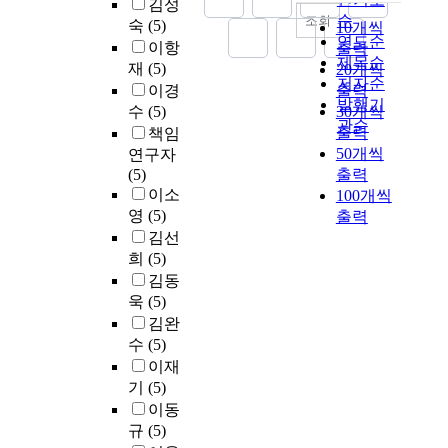
김성
순
조회
숙
(5)
10개씩
연도순
이항
출력
제목순
재
(5)
20개씩
저자순
이경
출력
발행기
수
(5)
30개씩
관순
출력
책임
50개씩
연구자
(5)
출력
이소
100개씩
영
(5)
출력
김선
희
(5)
김동
욱
(5)
김완
수
(5)
이재
기
(5)
이동
규
(5)