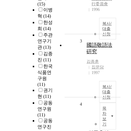
(15)
行委員會
이병
1996
혁
(14)
한성
복사/
희
(14)
대출
신청
주관
연구기
3
國語敬語法
관
(13)
硏究
김종
진
(11)
김종훈
한국
집문당
식품연
1997
구원
(11)
복사/
권기
대출
현
(11)
신청
공동
4
목
연구원
차
(11)
보
공동
기
연구진