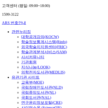
고객센터 (평일: 09:00~18:00)
1599-3122
ARS 번호안내
관련누리집
대학공개강의(KOCW)
학술정보통계시스템(Rinfo)
외국학술지지원센터(FRIC)
학술관계분석서비스(SAM)
사서커뮤니티
기관회원
지식나눔(LOOK)
의학전자도서관(MEDLIS)
유관기관 사이트
교육부(MOE)
국립장애인도서관(NLD)
국립중앙도서관(NL)
국회도서관(NAL)
연구윤리정보포털(CRE)
사이언스온 (ScienceON)