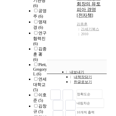
기관명
회장의 유토
(6)
피아 경영
공영
[전자책]
주
(6)
명재
김종훈
경
(6)
21세기북스
연구
2010
협력진
(6)
김종
훈 著
(6)
Plett,
Gregory
내보내기
L
(6)
내책장담기
연세
한글로보기
대학교
(5)
정확도순
이호
준
(5)
내림차순
정확도
김창
순
규
(5)
10개씩 출력
내림차순
인기도