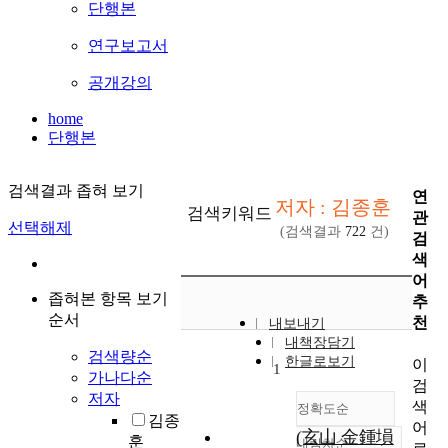
단행본
연구보고서
공개강의
home
단행본
검색결과 좁혀 보기
연
저자 : 김종훈
검색키워드
관
선택해제
(검색결과
722
건)
검
색
어
좁혀본 항목 보기
추
순서
천
내보내기
내책장담기
검색량순
한글로보기
이
1
가나다순
검
저자
색
정확도순
김종
어
(玄山 金鍾塤
훈
내림차순