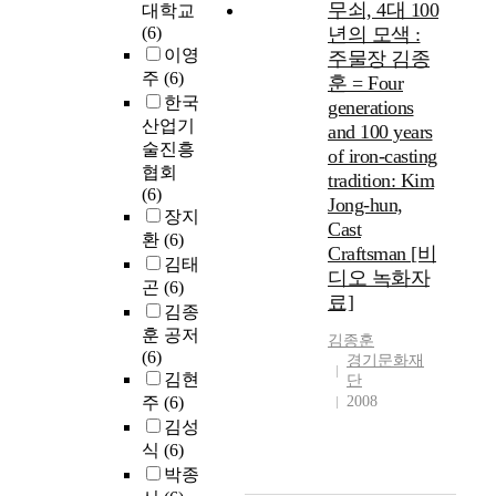
무쇠, 4대 100
대학교
(6)
년의 모색 :
이영
주물장 김종
주
(6)
훈 = Four
한국
generations
산업기
and 100 years
술진흥
of iron-casting
협회
tradition: Kim
(6)
Jong-hun,
장지
Cast
환
(6)
Craftsman [비
김태
디오 녹화자
곤
(6)
료]
김종
훈 공저
김종훈
(6)
경기문화재
김현
단
주
(6)
2008
김성
식
(6)
박종