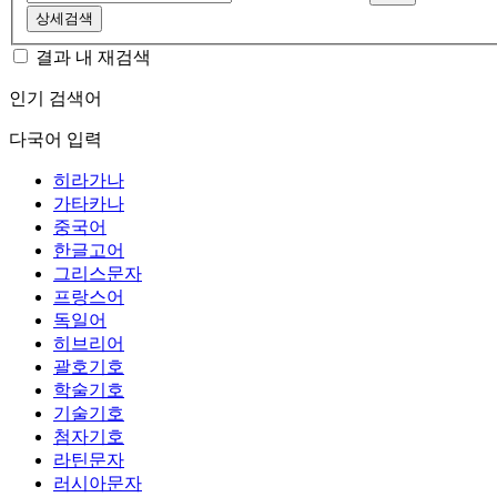
상세검색
결과 내 재검색
인기 검색어
다국어 입력
히라가나
가타카나
중국어
한글고어
그리스문자
프랑스어
독일어
히브리어
괄호기호
학술기호
기술기호
첨자기호
라틴문자
러시아문자