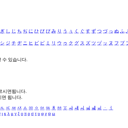
ぎ
し
じ
ち
ぢ
に
ひ
び
ぴ
み
り
う
ぅ
く
ぐ
す
ず
つ
づ
っ
ぬ
ふ
シ
ジ
チ
ヂ
ニ
ヒ
ビ
ピ
ミ
リ
ウ
ゥ
ク
グ
ス
ズ
ツ
ヅ
ッ
ヌ
フ
ブ
할 수 있습니다.
누르시면됩니다.
시면 됩니다.
ㅻ
ㅼ
ㅽ
ㅾ
ㅿ
ㆀ
ㆁ
ㆂ
ㆃ
ㆄ
ㆅ
ㆆ
ㆇ
ㆈ
ㆉ
ㆊ
ㆋ
ㆌ
ㆍ
ㆎ
θ
ι
κ
λ
μ
ν
ξ
ο
π
ρ
σ
τ
υ
φ
χ
ψ
ω