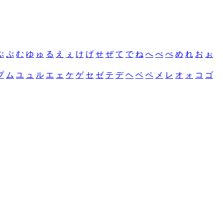
ぶ
ぷ
む
ゆ
ゅ
る
え
ぇ
け
げ
せ
ぜ
て
で
ね
へ
べ
ぺ
め
れ
お
ぉ
プ
ム
ユ
ュ
ル
エ
ェ
ケ
ゲ
セ
ゼ
テ
デ
ヘ
ベ
ペ
メ
レ
オ
ォ
コ
ゴ