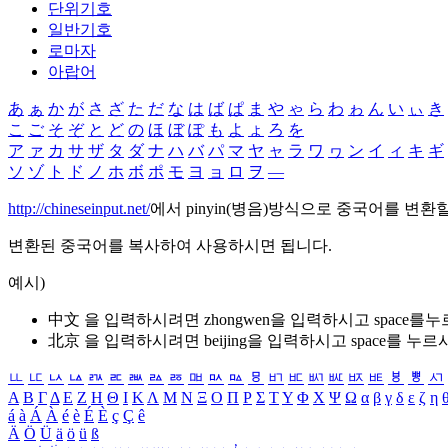
단위기호
일반기호
로마자
아랍어
あ
ぁ
か
が
さ
ざ
た
だ
な
は
ば
ぱ
ま
や
ゃ
ら
わ
ゎ
ん
い
ぃ
き
こ
ご
そ
ぞ
と
ど
の
ほ
ぼ
ぽ
も
よ
ょ
ろ
を
ア
ァ
カ
サ
ザ
タ
ダ
ナ
ハ
バ
パ
マ
ヤ
ャ
ラ
ワ
ヮ
ン
イ
ィ
キ
ギ
ソ
ゾ
ト
ド
ノ
ホ
ボ
ポ
モ
ヨ
ョ
ロ
ヲ
―
http://chineseinput.net/
에서 pinyin(병음)방식으로 중국어를 변환
변환된 중국어를 복사하여 사용하시면 됩니다.
예시)
中文 을 입력하시려면
zhongwen
을 입력하시고 space를
北京 을 입력하시려면
beijing
을 입력하시고 space를 누르
ㅥ
ㅦ
ㅧ
ㅨ
ㅩ
ㅪ
ㅫ
ㅬ
ㅭ
ㅮ
ㅯ
ㅰ
ㅱ
ㅲ
ㅳ
ㅴ
ㅵ
ㅶ
ㅷ
ㅸ
ㅹ
ㅺ
Α
Β
Γ
Δ
Ε
Ζ
Η
Θ
Ι
Κ
Λ
Μ
Ν
Ξ
Ο
Π
Ρ
Σ
Τ
Υ
Φ
Χ
Ψ
Ω
α
β
γ
δ
ε
ζ
η
á
à
Á
À
é
è
É
È
ç
Ç
ê
Ä
Ö
Ü
ä
ö
ü
ß