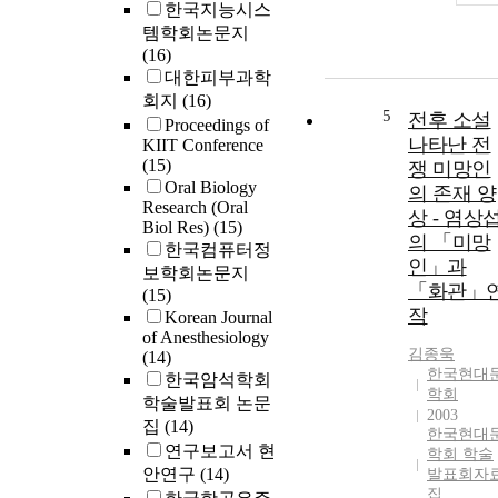
한국지능시스
템학회논문지
(16)
대한피부과학
회지
(16)
5
전후 소설
Proceedings of
나타난 전
KIIT Conference
(15)
쟁 미망인
Oral Biology
의 존재 양
Research (Oral
상 - 염상
Biol Res)
(15)
의 「미망
한국컴퓨터정
인」과
보학회논문지
「화관」
(15)
작
Korean Journal
of Anesthesiology
김종욱
(14)
한국현대
한국암석학회
학회
학술발표회 논문
2003
집
(14)
한국현대
연구보고서 현
학회 학술
안연구
(14)
발표회자
집