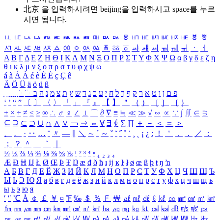
北京 을 입력하시려면
beijing
을 입력하시고 space를 누르
시면 됩니다.
ㅥ
ㅦ
ㅧ
ㅨ
ㅩ
ㅪ
ㅫ
ㅬ
ㅭ
ㅮ
ㅯ
ㅰ
ㅱ
ㅲ
ㅳ
ㅴ
ㅵ
ㅶ
ㅷ
ㅸ
ㅹ
ㅺ
ㅻ
ㅼ
ㅽ
ㅾ
ㅿ
ㆀ
ㆁ
ㆂ
ㆃ
ㆄ
ㆅ
ㆆ
ㆇ
ㆈ
ㆉ
ㆊ
ㆋ
ㆌ
ㆍ
ㆎ
Α
Β
Γ
Δ
Ε
Ζ
Η
Θ
Ι
Κ
Λ
Μ
Ν
Ξ
Ο
Π
Ρ
Σ
Τ
Υ
Φ
Χ
Ψ
Ω
α
β
γ
δ
ε
ζ
η
θ
ι
κ
λ
μ
ν
ξ
ο
π
ρ
σ
τ
υ
φ
χ
ψ
ω
á
à
Á
À
é
è
É
È
ç
Ç
ê
Ä
Ö
Ü
ä
ö
ü
ß
ְ
ֳ
ֲ
ֱ
ָ
ַ
ֵ
ֶ
ִ
ֹ
ּ
ֻ
ׂ
ׁ
ּ
ב
ה
נ
מ
צ
ת
ץ
ש
ד
ג
כ
ע
י
ח
ל
ך
ף
ק
ר
א
ט
ו
ן
ם
פ
‘
’
“
”
〔
〕
〈
〉
「
」
『
』
【
】
＂
（
）
［
］
｛
｝
±
×
÷
≠
≤
≥
∞
∴
♂
♀
∠
⊥
⌒
∂
∇
≡
≒
≪
≫
√
∽
∝
∵
∫
∬
∈
∋
⊆
⊇
⊂
⊃
∪
∩
∧
∨
￢
⇒
⇔
∀
∃
∮
∑
∏
＋
－
＜
＝
＞
、
。
·
‥
…
¨
〃
―
∥
＼
∼
´
～
ˇ
˘
˝
˚
˙
¸
˛
¡
¿
ː
！
＇
，
．
／
：
；
？
＾
＿
｀
｜
½
⅓
⅔
¼
¾
⅛
⅜
⅝
⅞
¹
²
³
⁴
ⁿ
₁
₂
₃
₄
Æ
Ð
Ħ
Ĳ
Ł
Ø
Œ
Þ
Ŧ
Ŋ
æ
đ
ð
ħ
ı
ĳ
ĸ
ŀ
ł
ø
œ
ß
þ
ŧ
ŋ
ŉ
А
Б
В
Г
Д
Е
Ё
Ж
З
И
Й
К
Л
М
Н
О
П
Р
С
Т
У
Ф
Х
Ц
Ч
Ш
Щ
Ъ
Ы
Ь
Э
Ю
Я
а
б
в
г
д
е
ё
ж
з
и
й
к
л
м
н
о
п
р
с
т
у
ф
х
ц
ч
ш
щ
ъ
ы
ь
э
ю
я
′
″
℃
Å
￠
￡
￥
¤
℉
‰
＄
％
Ｆ
￦
㎕
㎖
㎗
ℓ
㎘
㏄
㎣
㎤
㎥
㎦
㎙
㎚
㎛
㎜
㎝
㎞
㎟
㎠
㎡
㎢
㏊
㎍
㎎
㎏
㏏
㎈
㎉
㏈
㎧
㎨
㎰
㎱
㎲
㎳
㎴
㎵
㎶
㎷
㎸
㎹
㎀
㎁
㎂
㎃
㎄
㎺
㎻
㎽
㎾
㎿
㎐
㎑