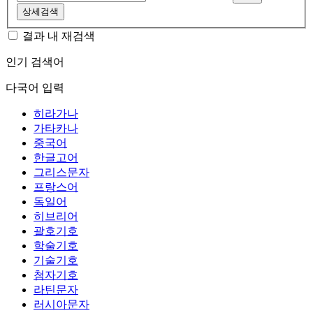
상세검색
결과 내 재검색
인기 검색어
다국어 입력
히라가나
가타카나
중국어
한글고어
그리스문자
프랑스어
독일어
히브리어
괄호기호
학술기호
기술기호
첨자기호
라틴문자
러시아문자