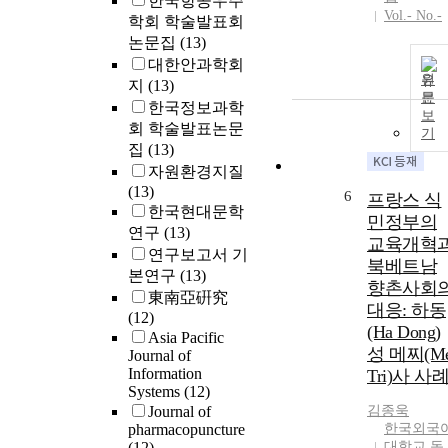
한국항공우주
Vol.- No.-
학회 학술발표회
논문집
(13)
대한안과학회
원
지
(13)
문
한국정보과학
보
회 학술발표논문
기
집
(13)
자원환경지질
(13)
6
프랑스 식
한국현대문학
민정부의
연구
(13)
교육개혁
연구보고서 기
북베트남
본연구
(13)
향촌사회
東南亞硏究
대응: 하동
(12)
(Ha Dong)
Asia Pacific
성 메찌(M
Journal of
Information
Tri)사 사
Systems
(12)
Journal of
김종욱
pharmacopuncture
한국외국
(12)
대학교 동