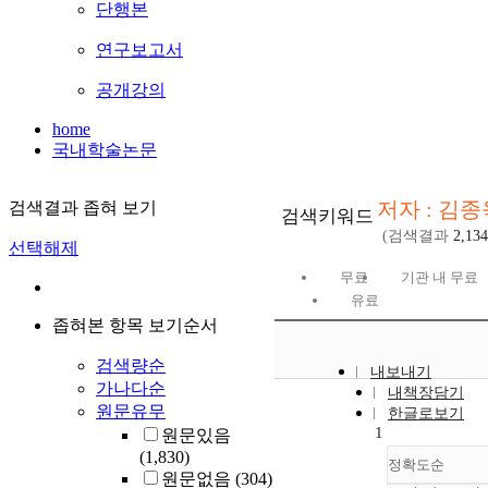
단행본
연구보고서
공개강의
home
국내학술논문
저자 : 김종
검색결과 좁혀 보기
검색키워드
(검색결과
2,134
선택해제
무료
기관 내 무료
유료
좁혀본 항목 보기순서
검색량순
내보내기
가나다순
내책장담기
원문유무
한글로보기
1
원문있음
(1,830)
정확도순
원문없음
(304)