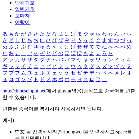
단위기호
일반기호
로마자
아랍어
あ
ぁ
か
が
さ
ざ
た
だ
な
は
ば
ぱ
ま
や
ゃ
ら
わ
ゎ
ん
い
ぃ
き
ぎ
し
じ
ち
ぢ
に
ひ
び
ぴ
み
り
う
ぅ
く
ぐ
す
ず
つ
づ
っ
ぬ
ふ
ぶ
ぷ
む
ゆ
ゅ
る
え
ぇ
け
げ
せ
ぜ
て
で
ね
へ
べ
ぺ
め
れ
お
ぉ
こ
ご
そ
ぞ
と
ど
の
ほ
ぼ
ぽ
も
よ
ょ
ろ
を
ア
ァ
カ
サ
ザ
タ
ダ
ナ
ハ
バ
パ
マ
ヤ
ャ
ラ
ワ
ヮ
ン
イ
ィ
キ
ギ
シ
ジ
チ
ヂ
ニ
ヒ
ビ
ピ
ミ
リ
ウ
ゥ
ク
グ
ス
ズ
ツ
ヅ
ッ
ヌ
フ
ブ
プ
ム
ユ
ュ
ル
エ
ェ
ケ
ゲ
セ
ゼ
テ
デ
ヘ
ベ
ペ
メ
レ
オ
ォ
コ
ゴ
ソ
ゾ
ト
ド
ノ
ホ
ボ
ポ
モ
ヨ
ョ
ロ
ヲ
―
http://chineseinput.net/
에서 pinyin(병음)방식으로 중국어를 변환
할 수 있습니다.
변환된 중국어를 복사하여 사용하시면 됩니다.
예시)
中文 을 입력하시려면
zhongwen
을 입력하시고 space를
누르시면됩니다.