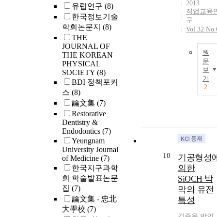
2013
유럽연구
(8)
직업교육
한국정보기술
구
학회논문지
(8)
Vol.32 No.
THE
JOURNAL OF
원
THE KOREAN
문
PHYSICAL
보
SOCIETY
(8)
기
BDI 정책포커
2
스
(8)
論文集
(7)
Restorative
Dentistry &
Endodontics
(7)
Yeungnam
University Journal
10
기공형성
of Medicine
(7)
의한
한국지구과학
회 학술발표논문
SiOCH 박
집
(7)
막의 유전
論文集 - 忠北
특성
大學校
(7)
김종욱
,
박인