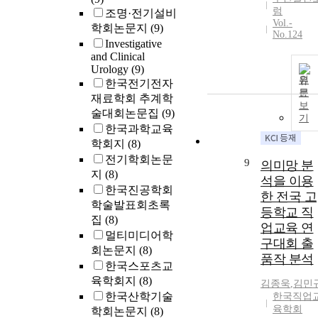
럼
조명·전기설비
Vol.-
학회논문지
(9)
No.124
Investigative
and Clinical
Urology
(9)
원
한국전기전자
문
재료학회 추계학
보
술대회논문집
(9)
기
한국과학교육
학회지
(8)
전기학회논문
9
의미망 분
지
(8)
석을 이용
한국진공학회
한 전국 고
학술발표회초록
등학교 직
집
(8)
업교육 연
멀티미디어학
구대회 출
회논문지
(8)
품작 분석
한국스포츠교
육학회지
(8)
김종욱
,
김민
한국산학기술
한국직업
육학회
학회논문지
(8)