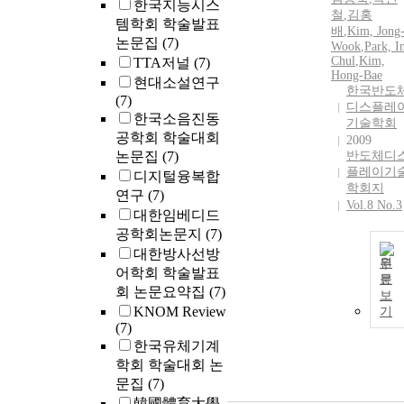
한국지능시스
철
,
김홍
템학회 학술발표
배
,
Kim, Jong
논문집
(7)
Wook
,
Park, I
Chul
,
Kim,
TTA저널
(7)
Hong-Bae
현대소설연구
한국반도
(7)
디스플레
한국소음진동
기술학회
공학회 학술대회
2009
논문집
(7)
반도체디
플레이기
디지털융복합
학회지
연구
(7)
Vol.8 No.3
대한임베디드
공학회논문지
(7)
대한방사선방
원
어학회 학술발표
문
회 논문요약집
(7)
보
KNOM Review
기
(7)
한국유체기계
학회 학술대회 논
문집
(7)
韓國體育大學