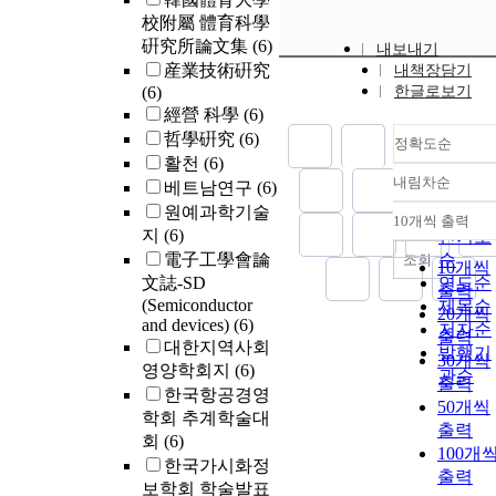
校附屬 體育科學
硏究所論文集
(6)
내보내기
産業技術硏究
내책장담기
(6)
한글로보기
經營 科學
(6)
哲學硏究
(6)
정확도순
활천
(6)
내림차순
베트남연구
(6)
정확도
원예과학기술
순
10개씩 출력
내림차
지
(6)
인기도
電子工學會論
순
조회
10개씩
文誌-SD
연도순
출력
(Semiconductor
제목순
20개씩
and devices)
(6)
저자순
출력
대한지역사회
발행기
30개씩
영양학회지
(6)
관순
출력
한국항공경영
50개씩
학회 추계학술대
출력
회
(6)
100개
한국가시화정
출력
보학회 학술발표