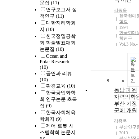
문집
(11)
연구보고서 정
김종욱
책연구
(11)
한국현대
학회
대한지리학회
1994
지
(10)
한국현대
한국정밀공학
학연구
회 학술발표대회
Vol.3 No.-
논문집
(10)
Ocean and
Polar Research
원
(10)
문
공연과 리뷰
보
(10)
8
기
환경교육
(10)
동남권 원
한국공업화학
자력의학
회 연구논문 초록
부산 기장
집
(9)
군에 개원
한국사회체육
학회지
(9)
김종욱
제어·로봇·시
부산연구
스템학회 논문지
2010
(9)
부산발전