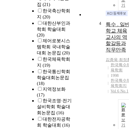
보
집
(21)
기
한국축산학회
지
(20)
대한산부인과
4
특수 . 일
학회 학술대회
학교 체육
(20)
교사의 역
제어로봇시스
할갈등과
템학회 국내학술
직무만족
대회 논문집
(20)
한국체육학회
김종욱
,
최정
지
(19)
한국특수
육학회
한국통신학회
1998
학술대회논문집
한국특수
(18)
육학회지
지역정보화
Vol.6 No.1
(17)
한국조명·전기
설비학회 학술대
원
회논문집
(16)
문
대한전자공학
보
회 학술대회
(16)
기