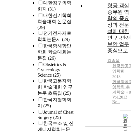
대한침구의학
항공 객실
회지
(31)
승무원 역
대한전기학회
할의 중요
학술대회 논문집
성과 전문
(29)
성에 대한
전기전자재료
연구 -안전
학회논문지
(29)
보안 업무
한국항해항만
중심으로
학회 학술대회논
문집
(26)
김종욱
Obstetrics &
한국항공
Gynecology
영학회
Science
(25)
2013
한국고분자학
한국항공
회 학술대회 연구
영학회 추
계학술대
논문 초록집
(25)
Vol.2013
한국지형학회
No.-
지
(25)
Journal of Chest
Surgery
(25)
원
한국수소 및 신
문
에너지학회논문