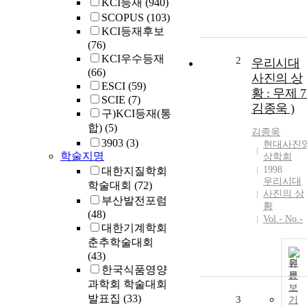
KCI등재
(940)
SCOPUS
(103)
KCI등재후보
(76)
KCI우수등재
2
우리시대
(66)
사진의 상
ESCI
(59)
황 : 무제 7 
SCIE
(7)
김종욱 )
구)KCI등재(통
합)
(5)
김종욱
3903
(3)
현대사진
학술지명
상학회
1998
대한지질학회
우리시대
학술대회
(72)
사진의 상
부산발전포럼
황
(48)
Vol.- No.-
대한기계학회
춘추학술대회
(43)
원
한국식품영양
문
과학회 학술대회
보
발표집
(33)
3
기