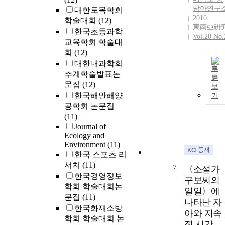
남아연구
대한토목학회
2010
학술대회
(12)
東南亞硏
한국초등과학
Vol.20 No.
교육학회 학술대
회
(12)
대한내과학회
원
추계학술발표논
문
문집
(12)
보
한국해안해양
기
공학회 논문집
(11)
Journal of
Ecology and
Environment
(11)
한국 스포츠 리
서치
(11)
7
〈소설가
한국경영정보
구보씨의
학회 학술대회논
일일〉에
문집
(11)
나타난 자
한국화재소방
아와 지속
학회 학술대회 논
적 시간