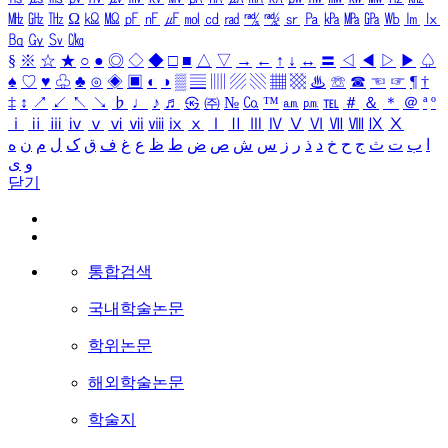
㎒
㎓
㎔
Ω
㏀
㏁
㎊
㎋
㎌
㏖
㏅
㎭
㎮
㎯
㏛
㎩
㎪
㎫
㎬
㏝
㏐
㏓
㏃
㏉
㏜
㏆
§
※
☆
★
○
●
◎
◇
◆
□
■
△
▽
→
←
↑
↓
↔
〓
◁
◀
▷
▶
♤
♠
♡
♥
♧
♣
⊙
◈
▣
◐
◑
▒
▤
▥
▨
▧
▦
▩
♨
☏
☎
☜
☞
¶
†
‡
↕
↗
↙
↖
↘
♭
♩
♪
♬
㉿
㈜
№
㏇
™
㏂
㏘
℡
＃
＆
＊
＠
ª
º
ⅰ
ⅱ
ⅲ
ⅳ
ⅴ
ⅵ
ⅶ
ⅷ
ⅸ
ⅹ
Ⅰ
Ⅱ
Ⅲ
Ⅳ
Ⅴ
Ⅵ
Ⅶ
Ⅷ
Ⅸ
Ⅹ
ا
ب
ت
ث
ج
ح
خ
د
ذ
ر
ز
س
ش
ص
ض
ط
ظ
ع
غ
ف
ق
ک
ل
م
ن
ه
و
ی
닫기
통합검색
국내학술논문
학위논문
해외학술논문
학술지