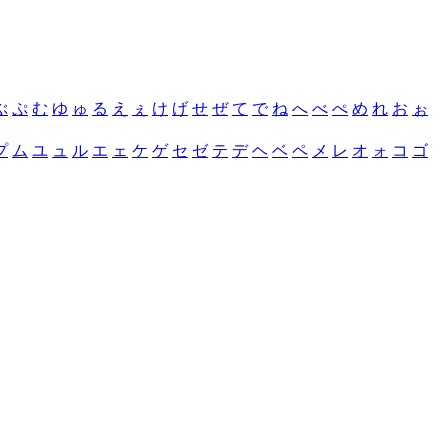
ぶ
ぷ
む
ゆ
ゅ
る
え
ぇ
け
げ
せ
ぜ
て
で
ね
へ
べ
ぺ
め
れ
お
ぉ
プ
ム
ユ
ュ
ル
エ
ェ
ケ
ゲ
セ
ゼ
テ
デ
ヘ
ベ
ペ
メ
レ
オ
ォ
コ
ゴ