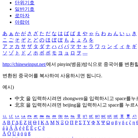
단위기호
일반기호
로마자
아랍어
あ
ぁ
か
が
さ
ざ
た
だ
な
は
ば
ぱ
ま
や
ゃ
ら
わ
ゎ
ん
い
ぃ
き
こ
ご
そ
ぞ
と
ど
の
ほ
ぼ
ぽ
も
よ
ょ
ろ
を
ア
ァ
カ
サ
ザ
タ
ダ
ナ
ハ
バ
パ
マ
ヤ
ャ
ラ
ワ
ヮ
ン
イ
ィ
キ
ギ
ソ
ゾ
ト
ド
ノ
ホ
ボ
ポ
モ
ヨ
ョ
ロ
ヲ
―
http://chineseinput.net/
에서 pinyin(병음)방식으로 중국어를 변환
변환된 중국어를 복사하여 사용하시면 됩니다.
예시)
中文 을 입력하시려면
zhongwen
을 입력하시고 space를
北京 을 입력하시려면
beijing
을 입력하시고 space를 누르
ㅥ
ㅦ
ㅧ
ㅨ
ㅩ
ㅪ
ㅫ
ㅬ
ㅭ
ㅮ
ㅯ
ㅰ
ㅱ
ㅲ
ㅳ
ㅴ
ㅵ
ㅶ
ㅷ
ㅸ
ㅹ
ㅺ
Α
Β
Γ
Δ
Ε
Ζ
Η
Θ
Ι
Κ
Λ
Μ
Ν
Ξ
Ο
Π
Ρ
Σ
Τ
Υ
Φ
Χ
Ψ
Ω
α
β
γ
δ
ε
ζ
η
á
à
Á
À
é
è
É
È
ç
Ç
ê
Ä
Ö
Ü
ä
ö
ü
ß