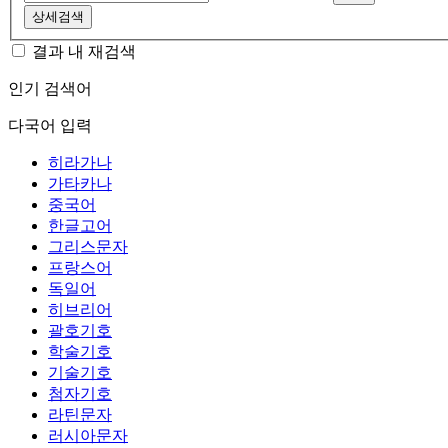
상세검색
결과 내 재검색
인기 검색어
다국어 입력
히라가나
가타카나
중국어
한글고어
그리스문자
프랑스어
독일어
히브리어
괄호기호
학술기호
기술기호
첨자기호
라틴문자
러시아문자