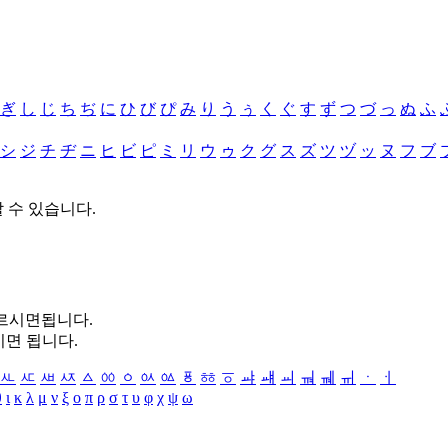
ぎ
し
じ
ち
ぢ
に
ひ
び
ぴ
み
り
う
ぅ
く
ぐ
す
ず
つ
づ
っ
ぬ
ふ
シ
ジ
チ
ヂ
ニ
ヒ
ビ
ピ
ミ
リ
ウ
ゥ
ク
グ
ス
ズ
ツ
ヅ
ッ
ヌ
フ
ブ
할 수 있습니다.
누르시면됩니다.
시면 됩니다.
ㅻ
ㅼ
ㅽ
ㅾ
ㅿ
ㆀ
ㆁ
ㆂ
ㆃ
ㆄ
ㆅ
ㆆ
ㆇ
ㆈ
ㆉ
ㆊ
ㆋ
ㆌ
ㆍ
ㆎ
θ
ι
κ
λ
μ
ν
ξ
ο
π
ρ
σ
τ
υ
φ
χ
ψ
ω