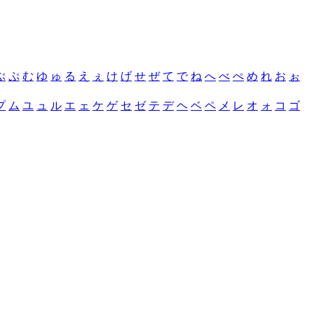
ぶ
ぷ
む
ゆ
ゅ
る
え
ぇ
け
げ
せ
ぜ
て
で
ね
へ
べ
ぺ
め
れ
お
ぉ
プ
ム
ユ
ュ
ル
エ
ェ
ケ
ゲ
セ
ゼ
テ
デ
ヘ
ベ
ペ
メ
レ
オ
ォ
コ
ゴ