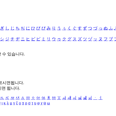
ぎ
し
じ
ち
ぢ
に
ひ
び
ぴ
み
り
う
ぅ
く
ぐ
す
ず
つ
づ
っ
ぬ
ふ
シ
ジ
チ
ヂ
ニ
ヒ
ビ
ピ
ミ
リ
ウ
ゥ
ク
グ
ス
ズ
ツ
ヅ
ッ
ヌ
フ
ブ
할 수 있습니다.
누르시면됩니다.
시면 됩니다.
ㅻ
ㅼ
ㅽ
ㅾ
ㅿ
ㆀ
ㆁ
ㆂ
ㆃ
ㆄ
ㆅ
ㆆ
ㆇ
ㆈ
ㆉ
ㆊ
ㆋ
ㆌ
ㆍ
ㆎ
θ
ι
κ
λ
μ
ν
ξ
ο
π
ρ
σ
τ
υ
φ
χ
ψ
ω