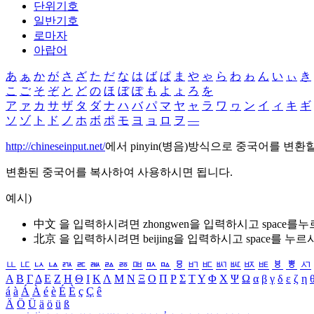
단위기호
일반기호
로마자
아랍어
あ
ぁ
か
が
さ
ざ
た
だ
な
は
ば
ぱ
ま
や
ゃ
ら
わ
ゎ
ん
い
ぃ
き
こ
ご
そ
ぞ
と
ど
の
ほ
ぼ
ぽ
も
よ
ょ
ろ
を
ア
ァ
カ
サ
ザ
タ
ダ
ナ
ハ
バ
パ
マ
ヤ
ャ
ラ
ワ
ヮ
ン
イ
ィ
キ
ギ
ソ
ゾ
ト
ド
ノ
ホ
ボ
ポ
モ
ヨ
ョ
ロ
ヲ
―
http://chineseinput.net/
에서 pinyin(병음)방식으로 중국어를 변환
변환된 중국어를 복사하여 사용하시면 됩니다.
예시)
中文 을 입력하시려면
zhongwen
을 입력하시고 space를
北京 을 입력하시려면
beijing
을 입력하시고 space를 누르
ㅥ
ㅦ
ㅧ
ㅨ
ㅩ
ㅪ
ㅫ
ㅬ
ㅭ
ㅮ
ㅯ
ㅰ
ㅱ
ㅲ
ㅳ
ㅴ
ㅵ
ㅶ
ㅷ
ㅸ
ㅹ
ㅺ
Α
Β
Γ
Δ
Ε
Ζ
Η
Θ
Ι
Κ
Λ
Μ
Ν
Ξ
Ο
Π
Ρ
Σ
Τ
Υ
Φ
Χ
Ψ
Ω
α
β
γ
δ
ε
ζ
η
á
à
Á
À
é
è
É
È
ç
Ç
ê
Ä
Ö
Ü
ä
ö
ü
ß