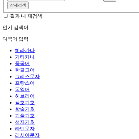
상세검색
결과 내 재검색
인기 검색어
다국어 입력
히라가나
가타카나
중국어
한글고어
그리스문자
프랑스어
독일어
히브리어
괄호기호
학술기호
기술기호
첨자기호
라틴문자
러시아문자