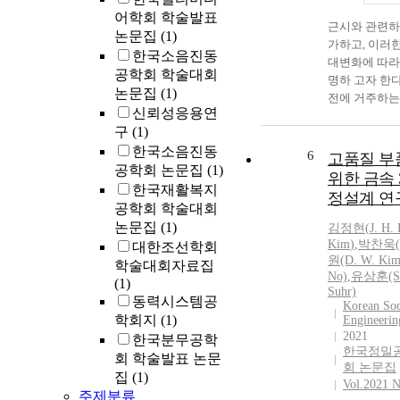
어학회 학술발표
근시와 관련하
논문집
(1)
가하고, 이러
한국소음진동
대변화에 따라
공학회 학술대회
명하 고자 한다
논문집
(1)
전에 거주하는 
신뢰성응용연
대상으로 하였다.
구
(1)
으로 연구대상
한국소음진동
으로 나누었다
6
고품질 부
공학회 논문집
(1)
안과검사와 근
위한 금속 
사 결과를 이
한국재활복지
정설계 연
업과의 상관성
공학회 학술대회
그룹을 20대와
논문집
(1)
김정현
(
J.
H.
다시 비교하였
Kim
)
,
박찬욱(C.
대한조선학회
연구대상 전체
원(D. W.
Ki
학술대회자료집
기 학교머무
No)
,
유상훈(S
(1)
Suhr)
간 그리고 중
동력시스템공
Korean Soc
부에 따른 굴
학회지
(1)
Engineerin
계 열에 따른 
2021
한국분무공학
무름시간, 야
한국정밀
회 학술발표 논문
모두 근시군과
회 논문집
집
(1)
한 차이가 나타
Vol.2021 
주제분류