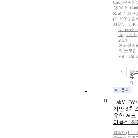
depending on 
Cho)
,
문준웅(
금속 부품 생
exercised. The
성(W. S. Choi
기적으로 절
Ryu)
,
김보근(B
is one of the e
을 앞당기는 
(C. Y. Yu)
,
김태
factors that af
로 예상된다. 또한
지운(
J.
U. Ka
be considered
Korean Soc
Additive Manu
myopic progre
Engineerin
술과 결합된다
when discussin
2024
부품 제작을 
behavioral patt
한국정밀
로 사료된다.
myopia prevent
회 논문집
Vol.2024 N
visual environ
generation mus
10
LabVIEW
기반 3축
유한 저크
이용한 최
김정현
(
J.
H.