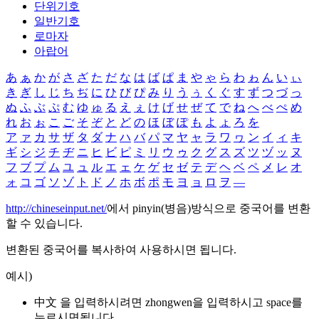
단위기호
일반기호
로마자
아랍어
あ
ぁ
か
が
さ
ざ
た
だ
な
は
ば
ぱ
ま
や
ゃ
ら
わ
ゎ
ん
い
ぃ
き
ぎ
し
じ
ち
ぢ
に
ひ
び
ぴ
み
り
う
ぅ
く
ぐ
す
ず
つ
づ
っ
ぬ
ふ
ぶ
ぷ
む
ゆ
ゅ
る
え
ぇ
け
げ
せ
ぜ
て
で
ね
へ
べ
ぺ
め
れ
お
ぉ
こ
ご
そ
ぞ
と
ど
の
ほ
ぼ
ぽ
も
よ
ょ
ろ
を
ア
ァ
カ
サ
ザ
タ
ダ
ナ
ハ
バ
パ
マ
ヤ
ャ
ラ
ワ
ヮ
ン
イ
ィ
キ
ギ
シ
ジ
チ
ヂ
ニ
ヒ
ビ
ピ
ミ
リ
ウ
ゥ
ク
グ
ス
ズ
ツ
ヅ
ッ
ヌ
フ
ブ
プ
ム
ユ
ュ
ル
エ
ェ
ケ
ゲ
セ
ゼ
テ
デ
ヘ
ベ
ペ
メ
レ
オ
ォ
コ
ゴ
ソ
ゾ
ト
ド
ノ
ホ
ボ
ポ
モ
ヨ
ョ
ロ
ヲ
―
http://chineseinput.net/
에서 pinyin(병음)방식으로 중국어를 변환
할 수 있습니다.
변환된 중국어를 복사하여 사용하시면 됩니다.
예시)
中文 을 입력하시려면
zhongwen
을 입력하시고 space를
누르시면됩니다.