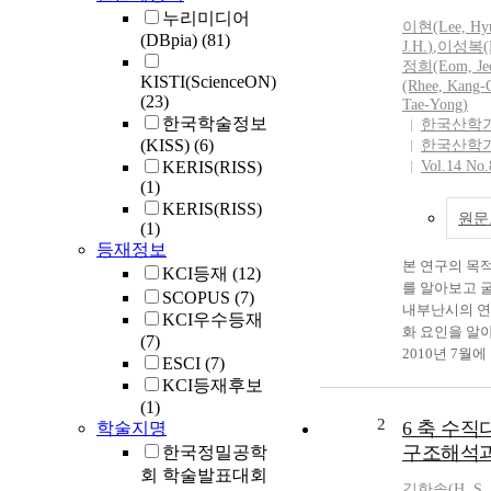
누리미디어
이현(Lee, Hy
(DBpia)
(81)
J.H.
)
,
이성복(Le
정희(Eom, Jeo
KISTI(ScienceON)
(Rhee, Kang-
(23)
Tae-Yong)
한국학술정보
한국산학
(KISS)
(6)
한국산학
KERIS(RISS)
Vol.14 No.
(1)
KERIS(RISS)
원문
(1)
등재정보
본 연구의 목
KCI등재
(12)
를 알아보고 
SCOPUS
(7)
내부난시의 연
KCI우수등재
화 요인을 알
(7)
2010년 7월에
ESCI
(7)
역 거주자 1,
KCI등재후보
절력과 각막전
(1)
절검사기로 측
2
6 축 수
학술지명
는 전체적으로 2
구조해석
한국정밀공학
세에 8.9%에서
회 학술발표대회
가하였 다. 40
김한솔(
H.
S.