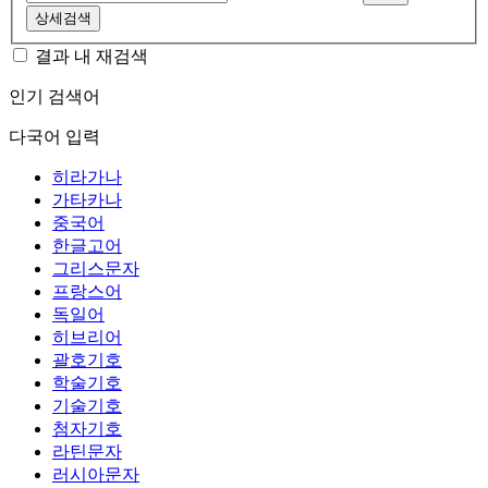
상세검색
결과 내 재검색
인기 검색어
다국어 입력
히라가나
가타카나
중국어
한글고어
그리스문자
프랑스어
독일어
히브리어
괄호기호
학술기호
기술기호
첨자기호
라틴문자
러시아문자