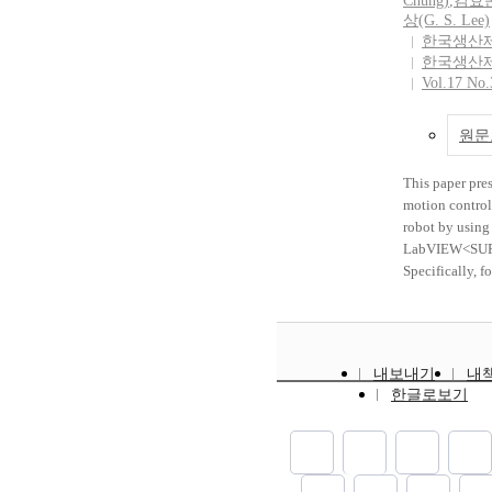
Chung)
,
김효
상(G. S. Lee)
한국생산
한국생산
Vol.17 No.
원문
This paper pre
motion contro
robot by using
LabVIEW<SU
Specifically, f
control of 3-a
study velocity
finite jerk(the 
acceleration) 
내보내기
내
tunig based on
한글로보기
method by usi
LabVIEW<SUP
velocity optimi
jerk aims at g
velocity profil