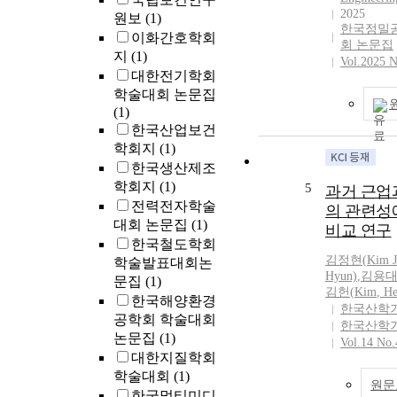
2025
age was due to
원보
(1)
한국정밀
refractive powe
이화간호학회
회 논문집
meridian.
지
(1)
Vol.2025 N
대한전기학회
학술대회 논문집
(1)
한국산업보건
학회지
(1)
한국생산제조
학회지
(1)
5
과거 근업
전력전자학술
의 관련성
대회 논문집
(1)
비교 연구
한국철도학회
김정현
(
Kim
학술발표대회논
Hyun)
,
김용대
문집
(1)
김헌(
Kim
, H
한국해양환경
한국산학
공학회 학술대회
한국산학
논문집
(1)
Vol.14 No.
대한지질학회
학술대회
(1)
원문
한국멀티미디