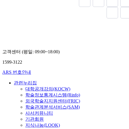
profile based on
acquired and a
SCARA robot 
LabVIEW®. DS
Analyzer) for 
method is pro
LabVIEW<SUP
obtain the bode
고객센터 (평일: 09:00~18:00)
function abou
by using DSA, 
1599-3122
tuning consid
characteristic
ARS 번호안내
plot. These ex
shown that th
관련누리집
control can re
대학공개강의(KOCW)
displacement a
학술정보통계시스템(Rinfo)
rate each 33.7
외국학술지지원센터(FRIC)
axis SCARA ro
학술관계분석서비스(SAM)
사서커뮤니티
기관회원
지식나눔(LOOK)