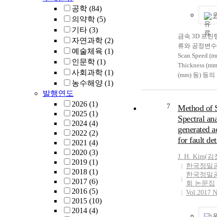
대해 연구대상을
공학
(84)
나누어서 비교
의약학
(5)
와 양 군 간의
기타
(3)
따른 굴절이상
금속 3D 프린팅
서로 다른 결
자연과학
(2)
류와 공정변수(Las
의 정도는 근
예술체육
(1)
Scan Speed (m
환경적 위험 
인문학
(1)
Thickness (mm
진행과 관련하
사회과학
(1)
(mm) 등) 
한 항목이지만
농수해양
(1)
적인 영향을 받
하여 근업의 
발행연도
공정을 체계적
을 언급할 때
2026
(1)
경우, 공정실패
7
Method of St
와 시환경을 고
2025
(1)
가 필수불가결
evaluate the i
Spectral an
2024
(4)
서 산업체에 금
has on myopia 
generated a
2022
(2)
되기 위해서는
across generat
for fault de
2021
(4)
할 수 있는 
subjects were 
2020
(3)
적이다. 본 연
118 females) a
J.
H.
Kim
(
김
2019
(1)
기술의 상용화
Cheongju and 
한국정밀
2018
(1)
(Densificat
한국정밀
was defined as
2017
(6)
Resolutio
회 논문집
to (-)2.50D. Th
2016
(5)
건 설계 기법
Vol.2017 
divided myopic
2015
(10)
Powder Bed F
The surveys and
2014
(4)
금속 분말을 
related to near