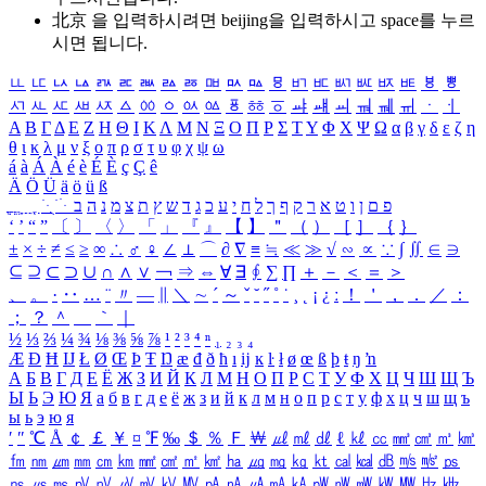
北京 을 입력하시려면
beijing
을 입력하시고 space를 누르
시면 됩니다.
ㅥ
ㅦ
ㅧ
ㅨ
ㅩ
ㅪ
ㅫ
ㅬ
ㅭ
ㅮ
ㅯ
ㅰ
ㅱ
ㅲ
ㅳ
ㅴ
ㅵ
ㅶ
ㅷ
ㅸ
ㅹ
ㅺ
ㅻ
ㅼ
ㅽ
ㅾ
ㅿ
ㆀ
ㆁ
ㆂ
ㆃ
ㆄ
ㆅ
ㆆ
ㆇ
ㆈ
ㆉ
ㆊ
ㆋ
ㆌ
ㆍ
ㆎ
Α
Β
Γ
Δ
Ε
Ζ
Η
Θ
Ι
Κ
Λ
Μ
Ν
Ξ
Ο
Π
Ρ
Σ
Τ
Υ
Φ
Χ
Ψ
Ω
α
β
γ
δ
ε
ζ
η
θ
ι
κ
λ
μ
ν
ξ
ο
π
ρ
σ
τ
υ
φ
χ
ψ
ω
á
à
Á
À
é
è
É
È
ç
Ç
ê
Ä
Ö
Ü
ä
ö
ü
ß
ְ
ֳ
ֲ
ֱ
ָ
ַ
ֵ
ֶ
ִ
ֹ
ּ
ֻ
ׂ
ׁ
ּ
ב
ה
נ
מ
צ
ת
ץ
ש
ד
ג
כ
ע
י
ח
ל
ך
ף
ק
ר
א
ט
ו
ן
ם
פ
‘
’
“
”
〔
〕
〈
〉
「
」
『
』
【
】
＂
（
）
［
］
｛
｝
±
×
÷
≠
≤
≥
∞
∴
♂
♀
∠
⊥
⌒
∂
∇
≡
≒
≪
≫
√
∽
∝
∵
∫
∬
∈
∋
⊆
⊇
⊂
⊃
∪
∩
∧
∨
￢
⇒
⇔
∀
∃
∮
∑
∏
＋
－
＜
＝
＞
、
。
·
‥
…
¨
〃
―
∥
＼
∼
´
～
ˇ
˘
˝
˚
˙
¸
˛
¡
¿
ː
！
＇
，
．
／
：
；
？
＾
＿
｀
｜
½
⅓
⅔
¼
¾
⅛
⅜
⅝
⅞
¹
²
³
⁴
ⁿ
₁
₂
₃
₄
Æ
Ð
Ħ
Ĳ
Ł
Ø
Œ
Þ
Ŧ
Ŋ
æ
đ
ð
ħ
ı
ĳ
ĸ
ŀ
ł
ø
œ
ß
þ
ŧ
ŋ
ŉ
А
Б
В
Г
Д
Е
Ё
Ж
З
И
Й
К
Л
М
Н
О
П
Р
С
Т
У
Ф
Х
Ц
Ч
Ш
Щ
Ъ
Ы
Ь
Э
Ю
Я
а
б
в
г
д
е
ё
ж
з
и
й
к
л
м
н
о
п
р
с
т
у
ф
х
ц
ч
ш
щ
ъ
ы
ь
э
ю
я
′
″
℃
Å
￠
￡
￥
¤
℉
‰
＄
％
Ｆ
￦
㎕
㎖
㎗
ℓ
㎘
㏄
㎣
㎤
㎥
㎦
㎙
㎚
㎛
㎜
㎝
㎞
㎟
㎠
㎡
㎢
㏊
㎍
㎎
㎏
㏏
㎈
㎉
㏈
㎧
㎨
㎰
㎱
㎲
㎳
㎴
㎵
㎶
㎷
㎸
㎹
㎀
㎁
㎂
㎃
㎄
㎺
㎻
㎽
㎾
㎿
㎐
㎑