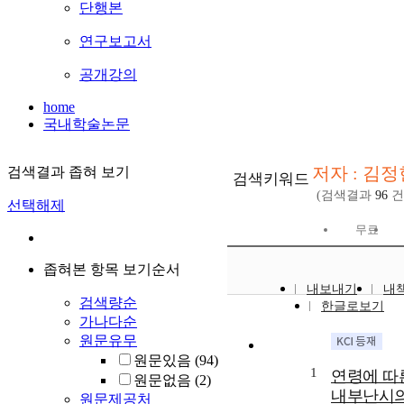
단행본
연구보고서
공개강의
home
국내학술논문
저자 : 김정현(
검색결과 좁혀 보기
검색키워드
(검색결과
96
건
선택해제
무료
좁혀본 항목 보기순서
내보내기
내
검색량순
한글로보기
가나다순
원문유무
원문있음
(94)
1
연령에 따
원문없음
(2)
내부난시의
원문제공처