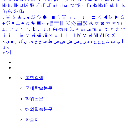
㎒
㎓
㎔
Ω
㏀
㏁
㎊
㎋
㎌
㏖
㏅
㎭
㎮
㎯
㏛
㎩
㎪
㎫
㎬
㏝
㏐
㏓
㏃
㏉
㏜
㏆
§
※
☆
★
○
●
◎
◇
◆
□
■
△
▽
→
←
↑
↓
↔
〓
◁
◀
▷
▶
♤
♠
♡
♥
♧
♣
⊙
◈
▣
◐
◑
▒
▤
▥
▨
▧
▦
▩
♨
☏
☎
☜
☞
¶
†
‡
↕
↗
↙
↖
↘
♭
♩
♪
♬
㉿
㈜
№
㏇
™
㏂
㏘
℡
＃
＆
＊
＠
ª
º
ⅰ
ⅱ
ⅲ
ⅳ
ⅴ
ⅵ
ⅶ
ⅷ
ⅸ
ⅹ
Ⅰ
Ⅱ
Ⅲ
Ⅳ
Ⅴ
Ⅵ
Ⅶ
Ⅷ
Ⅸ
Ⅹ
ا
ب
ت
ث
ج
ح
خ
د
ذ
ر
ز
س
ش
ص
ض
ط
ظ
ع
غ
ف
ق
ک
ل
م
ن
ه
و
ی
닫기
통합검색
국내학술논문
학위논문
해외학술논문
학술지