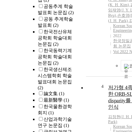
1,017 inhabita
(K.
H.
Kim
)
,
공동추계 학술
years in Cheon
임재영(
J.
Y. 
발표회 논문집
(2)
The overall fr
Ryu)
,
손호영(
공동 추계학술
22.7%, and fr
(
J.
H.
Park)
,
김
발표회
(2)
increased from
Korean Soc
Engineerin
한국전산유체
age group to 3
2022
age group. It 
공학회 학술대회
한국정밀
in 40~49 years
논문집
(2)
회 논문집
increased aga
한국동력기계
Vol.2022 
years age gro
공학회 학술대회
components fo
논문집
(2)
were fairly stab
한국생산제조
groups, the ch
시스템학회 학술
J<sub>0</sub>
발표대회 논문집
both RA and C
4
저가형 4
(2)
decreased after
論文集
(1)
한 ORB-S
addition, the r
最新醫學
(1)
dispari
the vertical d
한국물환경학
인식
slightly with a
회지
(1)
power on the h
김정현
(
J.
H.
산업과학기술
was changed si
Park)
연구 논문집
(1)
It was expected
Korean Soc
Engineerin
국립보건연구
the frequency 