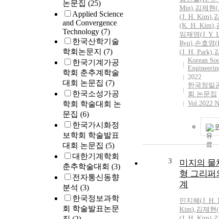
논문집
(25)
하였다가 50대
Min)
,
김제현(
Applied Science
가하였다. 굴
(
J.
H.
Kim
)
,
김
and Convergence
(K.
H.
Kim
)
,
내부난시의 J<s
Technology
(7)
임재영(
J.
Y. 
은 연 령군에
한국산학기술
Ryu)
,
손호영(
하였으나 굴
학회논문지
(7)
(
J.
H.
Park)
,
김
J<sub>0</s
Korean Soc
한국기계가공
감소하는 경향
Engineerin
학회 춘추계학술
J<sub>0</s
2022
대회 논문집
(7)
방향 굴절력은
한국정밀
한국소성가공
회 논문집
없이 일정하였
학회 학술대회 논
Vol.2022 
력은 연령에 따
문집
(6)
다. 연령에 
한국가시화정
는 수평방향 
하는 것으로 판
보학회 학술발표
purpose of pre
대회 논문집
(5)
determine the 
대한기계학회
3
미지의 물
age and to inve
춘추학술대회
(3)
형 그리퍼
related trends
전자통신동향
in RA, CA and 
계
분석
(3)
power of the e
한국정보과학
민지혜(
J.
H.
corneal anterio
회 학술발표논문
Kim
)
,
김제현(
measured with 
집
(2)
(
J.
H.
Kim
)
,
김