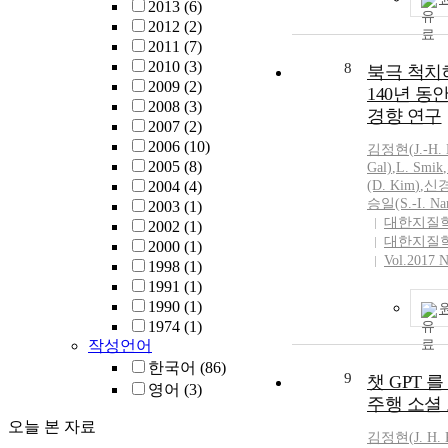
2013
(6)
방식으로, 국
error were con
2012
(2)
로 인해 기공이
relationship b
2011
(7)
공은 적층제조
myopia and ne
2010
(3)
리고 기계적 
8
북극 척치
investigated. 
2009
(2)
본 연구에서는
140년 동
divided into pe
2008
(3)
해 상대밀도 9
30s and the c
경향 연구
2007
(2)
상도 특성 구
again. The sur
2006
(10)
건을 개발하였
김정현
(
J.
-
H.
significant di
2005
(8)
시 Laser Powe
Gal)
,
L. Smik
,
myopic and con
2004
(4)
(D.
Kim
)
,
신경
른 Single T
depended on: h
승일(S.-I. Na
2003
(1)
기를 활용하여, L
and outdoor ac
대한지질
2002
(1)
Line Spaci
school period, 
대한지질
2000
(1)
였고, 상대밀도
error caused by
Vol.2017 
1998
(1)
시편을 제조하였
during the jun
1991
(1)
상대밀도를 기반
high school yea
1990
(1)
Fusion 및 K
based on the t
1974
(1)
발생하지 않는
also hours spe
작성언어
설계하였으며,
outdoor activi
한국어
(86)
도 구현이 가
question was d
9
챗 GPT 
발하였다. 본
영어
(3)
their 20s and 3
주행 소셜
정 조건 최적
different outc
오늘 본 자료
3D 프린팅, 
the groups and 
김정현
(
J.
H.
활용된다면 