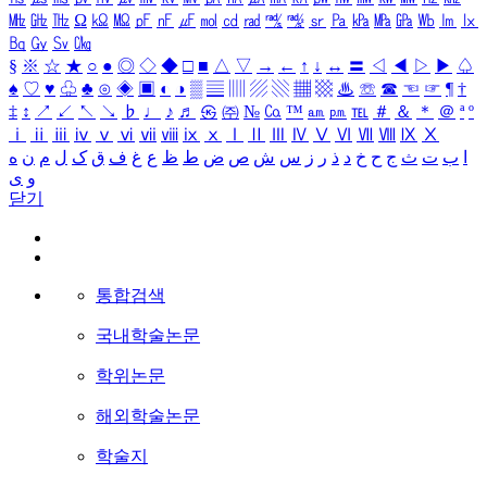
㎒
㎓
㎔
Ω
㏀
㏁
㎊
㎋
㎌
㏖
㏅
㎭
㎮
㎯
㏛
㎩
㎪
㎫
㎬
㏝
㏐
㏓
㏃
㏉
㏜
㏆
§
※
☆
★
○
●
◎
◇
◆
□
■
△
▽
→
←
↑
↓
↔
〓
◁
◀
▷
▶
♤
♠
♡
♥
♧
♣
⊙
◈
▣
◐
◑
▒
▤
▥
▨
▧
▦
▩
♨
☏
☎
☜
☞
¶
†
‡
↕
↗
↙
↖
↘
♭
♩
♪
♬
㉿
㈜
№
㏇
™
㏂
㏘
℡
＃
＆
＊
＠
ª
º
ⅰ
ⅱ
ⅲ
ⅳ
ⅴ
ⅵ
ⅶ
ⅷ
ⅸ
ⅹ
Ⅰ
Ⅱ
Ⅲ
Ⅳ
Ⅴ
Ⅵ
Ⅶ
Ⅷ
Ⅸ
Ⅹ
ا
ب
ت
ث
ج
ح
خ
د
ذ
ر
ز
س
ش
ص
ض
ط
ظ
ع
غ
ف
ق
ک
ل
م
ن
ه
و
ی
닫기
통합검색
국내학술논문
학위논문
해외학술논문
학술지