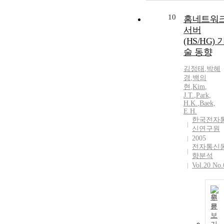
10
홈네트워
서버
(HS/HG) 
술 동향
김정태
,
박혜
경
,
백의
현
,
Kim
,
J.T.
,
Park,
H.K.
,
Baek,
E.H.
한국전자
신연구원
2005
전자통신
향분석
Vol.20 No.
원
문
보