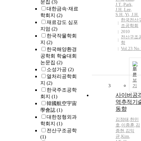
문집
(3)
J.T.
,
Park,
대한금속·재료
J.
H.
,
Lee,
S.H.
,
Yi,
J.
H.
학회지
(2)
한국전산
재료강도 심포
조공학회
지엄
(2)
2010
한국작물학회
전산구조
지
(2)
학
Vol.23 No.
한국해양환경
공학회 학술대회
논문집
(2)
원
소성가공
(2)
문
열처리공학회
보
지
(2)
3
기
한국주조공학
사이버공
회지
(1)
역추적기
韓國航空宇宙
동향
學會誌
(1)
대한정형외과
김정태
,
한민
학회지
(1)
호
,
이종훈
,
김
전산구조공학
종현
,
김익
(1)
균
,
Kim
,