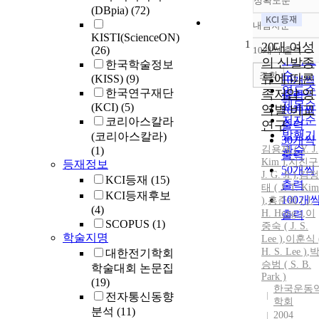
정확도순
(DBpia)
(72)
내림차순
정확도
KISTI(ScienceON)
1
순
20대 여성
(26)
10개씩 출력
내림차
인기도
의 신발종
한국학술정보
순
조회
류에 따른
(KISS)
(9)
10개씩
연도순
한국연구재단
족저압 영
출력
제목순
(KCI)
(5)
역별 비교
20개씩
저자순
코리아스칼라
연구
출력
발행기
(코리아스칼라)
30개씩
김용재 ( Y.
관순
J.
(1)
출력
Kim
)
,
지진구 
등재정보
50개씩
J.
G. Ji )
,
김정
KCI등재
(15)
출력
태
(
J.
T.
Kim
KCI등재후보
100개
)
,
홍준희 (
J.
(4)
H. Hong )
,
이
출력
SCOPUS
(1)
중숙 (
J.
S.
학술지명
Lee )
,
이훈식 
H. S. Lee )
,
대한전기학회
승범 ( S. B.
학술대회 논문집
Park )
(19)
한국운동
전자통신동향
학회
분석
(11)
2004