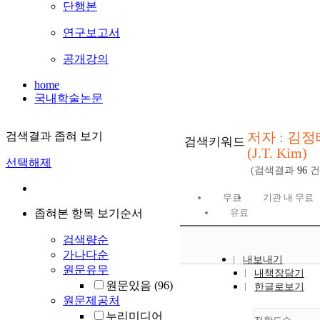
단행본
연구보고서
공개강의
home
국내학술논문
저자 : 김정
검색결과 좁혀 보기
검색키워드
(J.T. Kim)
선택해제
(검색결과
96
건
무료
기관 내 무료
좁혀본 항목 보기순서
유료
검색량순
가나다순
내보내기
원문유무
내책장담기
원문있음
(96)
한글로보기
원문제공처
누리미디어