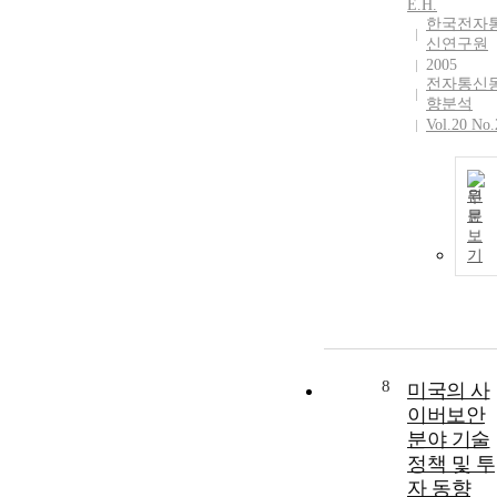
E.H.
한국전자
신연구원
2005
전자통신
향분석
Vol.20 No.
원
문
보
기
8
미국의 사
이버보안
분야 기술
정책 및 투
자 동향