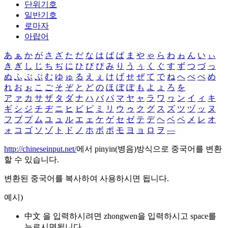
단위기호
일반기호
로마자
아랍어
あ
ぁ
か
が
さ
ざ
た
だ
な
は
ば
ぱ
ま
や
ゃ
ら
わ
ゎ
ん
い
ぃ
き
ぎ
し
じ
ち
ぢ
に
ひ
び
ぴ
み
り
う
ぅ
く
ぐ
す
ず
つ
づ
っ
ぬ
ふ
ぶ
ぷ
む
ゆ
ゅ
る
え
ぇ
け
げ
せ
ぜ
て
で
ね
へ
べ
ぺ
め
れ
お
ぉ
こ
ご
そ
ぞ
と
ど
の
ほ
ぼ
ぽ
も
よ
ょ
ろ
を
ア
ァ
カ
サ
ザ
タ
ダ
ナ
ハ
バ
パ
マ
ヤ
ャ
ラ
ワ
ヮ
ン
イ
ィ
キ
ギ
シ
ジ
チ
ヂ
ニ
ヒ
ビ
ピ
ミ
リ
ウ
ゥ
ク
グ
ス
ズ
ツ
ヅ
ッ
ヌ
フ
ブ
プ
ム
ユ
ュ
ル
エ
ェ
ケ
ゲ
セ
ゼ
テ
デ
ヘ
ベ
ペ
メ
レ
オ
ォ
コ
ゴ
ソ
ゾ
ト
ド
ノ
ホ
ボ
ポ
モ
ヨ
ョ
ロ
ヲ
―
http://chineseinput.net/
에서 pinyin(병음)방식으로 중국어를 변환
할 수 있습니다.
변환된 중국어를 복사하여 사용하시면 됩니다.
예시)
中文 을 입력하시려면
zhongwen
을 입력하시고 space를
누르시면됩니다.