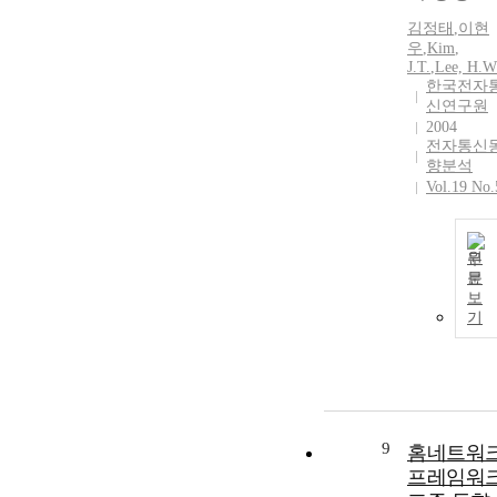
김정태
,
이현
우
,
Kim
,
J.T.
,
Lee, H.W
한국전자
신연구원
2004
전자통신
향분석
Vol.19 No.
원
문
보
기
9
홈네트워
프레임워