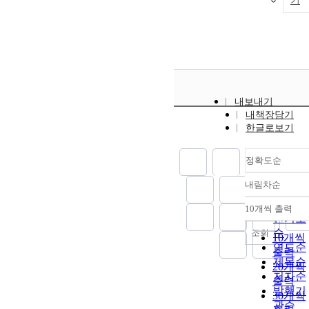
기
내보내기
내책장담기
한글로보기
정확도순
내림차순
정확도
순
10개씩 출력
내림차
인기도
순
조회
10개씩
연도순
출력
제목순
20개씩
저자순
출력
발행기
30개씩
관순