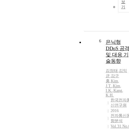
보
기
6
은닉형
DDoS 공
및 대응 기
술동향
김정태
,
김익
균
,
강구
홍
,
Kim
,
J.T.
,
Kim
,
I.K.
,
Kang,
K.H.
한국전자
신연구원
2016
전자통신
향분석
Vol.31 No.