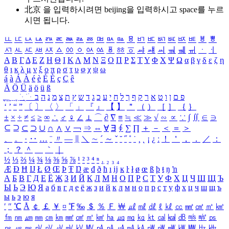
北京 을 입력하시려면
beijing
을 입력하시고 space를 누르
시면 됩니다.
ㅥ
ㅦ
ㅧ
ㅨ
ㅩ
ㅪ
ㅫ
ㅬ
ㅭ
ㅮ
ㅯ
ㅰ
ㅱ
ㅲ
ㅳ
ㅴ
ㅵ
ㅶ
ㅷ
ㅸ
ㅹ
ㅺ
ㅻ
ㅼ
ㅽ
ㅾ
ㅿ
ㆀ
ㆁ
ㆂ
ㆃ
ㆄ
ㆅ
ㆆ
ㆇ
ㆈ
ㆉ
ㆊ
ㆋ
ㆌ
ㆍ
ㆎ
Α
Β
Γ
Δ
Ε
Ζ
Η
Θ
Ι
Κ
Λ
Μ
Ν
Ξ
Ο
Π
Ρ
Σ
Τ
Υ
Φ
Χ
Ψ
Ω
α
β
γ
δ
ε
ζ
η
θ
ι
κ
λ
μ
ν
ξ
ο
π
ρ
σ
τ
υ
φ
χ
ψ
ω
á
à
Á
À
é
è
É
È
ç
Ç
ê
Ä
Ö
Ü
ä
ö
ü
ß
ְ
ֳ
ֲ
ֱ
ָ
ַ
ֵ
ֶ
ִ
ֹ
ּ
ֻ
ׂ
ׁ
ּ
ב
ה
נ
מ
צ
ת
ץ
ש
ד
ג
כ
ע
י
ח
ל
ך
ף
ק
ר
א
ט
ו
ן
ם
פ
‘
’
“
”
〔
〕
〈
〉
「
」
『
』
【
】
＂
（
）
［
］
｛
｝
±
×
÷
≠
≤
≥
∞
∴
♂
♀
∠
⊥
⌒
∂
∇
≡
≒
≪
≫
√
∽
∝
∵
∫
∬
∈
∋
⊆
⊇
⊂
⊃
∪
∩
∧
∨
￢
⇒
⇔
∀
∃
∮
∑
∏
＋
－
＜
＝
＞
、
。
·
‥
…
¨
〃
―
∥
＼
∼
´
～
ˇ
˘
˝
˚
˙
¸
˛
¡
¿
ː
！
＇
，
．
／
：
；
？
＾
＿
｀
｜
½
⅓
⅔
¼
¾
⅛
⅜
⅝
⅞
¹
²
³
⁴
ⁿ
₁
₂
₃
₄
Æ
Ð
Ħ
Ĳ
Ł
Ø
Œ
Þ
Ŧ
Ŋ
æ
đ
ð
ħ
ı
ĳ
ĸ
ŀ
ł
ø
œ
ß
þ
ŧ
ŋ
ŉ
А
Б
В
Г
Д
Е
Ё
Ж
З
И
Й
К
Л
М
Н
О
П
Р
С
Т
У
Ф
Х
Ц
Ч
Ш
Щ
Ъ
Ы
Ь
Э
Ю
Я
а
б
в
г
д
е
ё
ж
з
и
й
к
л
м
н
о
п
р
с
т
у
ф
х
ц
ч
ш
щ
ъ
ы
ь
э
ю
я
′
″
℃
Å
￠
￡
￥
¤
℉
‰
＄
％
Ｆ
￦
㎕
㎖
㎗
ℓ
㎘
㏄
㎣
㎤
㎥
㎦
㎙
㎚
㎛
㎜
㎝
㎞
㎟
㎠
㎡
㎢
㏊
㎍
㎎
㎏
㏏
㎈
㎉
㏈
㎧
㎨
㎰
㎱
㎲
㎳
㎴
㎵
㎶
㎷
㎸
㎹
㎀
㎁
㎂
㎃
㎄
㎺
㎻
㎽
㎾
㎿
㎐
㎑