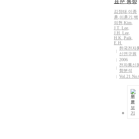
표준 동향
김정태
,
이종
훈
,
이훈기
,
백
의현
,
Kim
,
J.T.
,
Lee,
J.
H.
,
Lee,
H.K.
,
Paik,
E.H.
한국전자
신연구원
2006
전자통신
향분석
Vol.21 No.
원
문
보
기