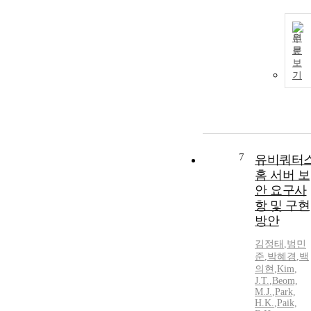
원
문
보
기
7
유비쿼터
홈 서버 보
안 요구사
항 및 구현
방안
김정태
,
범민
준
,
박혜경
,
백
의현
,
Kim
,
J.T.
,
Beom,
M.
J.
,
Park,
H.K.
,
Paik,