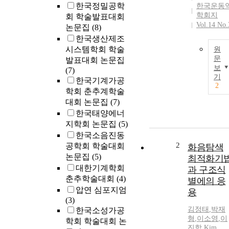
한국정밀공학
한국운동
학회지
회 학술발표대회
Vol.14 No.
논문집
(8)
한국생산제조
시스템학회 학술
원
문
발표대회 논문집
보
(7)
기
한국기계가공
2
학회 춘추계학술
대회 논문집
(7)
한국태양에너
지학회 논문집
(5)
한국소음진동
2
공학회 학술대회
화음탐색
논문집
(5)
최적화기
대한기계학회
과 구조식
춘추학술대회
(4)
별에의 응
압연 심포지엄
용
(3)
김정태
,
박재
한국소성가공
형
,
이소영
,
이
학회 학술대회 논
진학
,
Kim
,