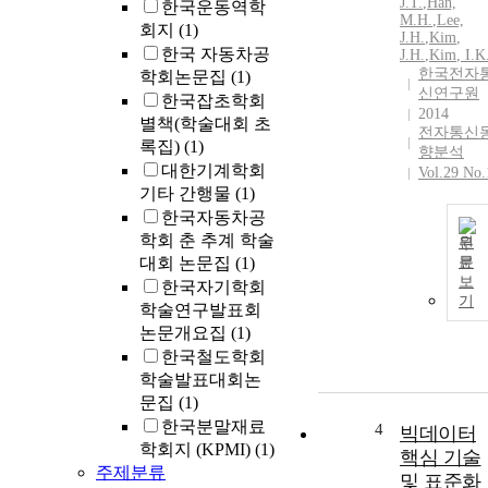
J.T.
,
Han,
한국운동역학
M.H.
,
Lee,
회지
(1)
J.
H.
,
Kim
,
한국 자동차공
J.
H.
,
Kim
, I.K
한국전자
학회논문집
(1)
신연구원
한국잡초학회
2014
별책(학술대회 초
전자통신
록집)
(1)
향분석
대한기계학회
Vol.29 No.
기타 간행물
(1)
한국자동차공
학회 춘 추계 학술
원
대회 논문집
(1)
문
보
한국자기학회
기
학술연구발표회
논문개요집
(1)
한국철도학회
학술발표대회논
문집
(1)
한국분말재료
4
빅데이터
학회지 (KPMI)
(1)
핵심 기술
주제분류
및 표준화