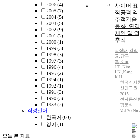
2006
(4)
5
사이버 표
2005
(7)
적공격 역
2004
(5)
추적기술
2003
(5)
동향 -연결
2002
(9)
체인 및 역
2001
(2)
추적
2000
(1)
1999
(3)
김정태
,
김익
1998
(3)
균
,
강구
1997
(3)
홍
,
Kim
,
1996
(4)
J.T.
,
Kim
,
I.K.
,
Kang,
1995
(2)
K.H.
1994
(1)
한국전자
1992
(1)
신연구원
1991
(3)
2015
1990
(3)
전자통신
1983
(2)
향분석
작성언어
Vol.30 No.
한국어
(90)
영어
(1)
원
오늘 본 자료
문