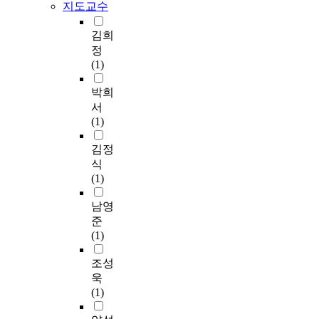
인
s
지도교수
언
향
만
n
e
라
n
으
e
을
과
들
f
b
는
a
로
d
중
김희
어
어
a
o
외
n
성
e
심
정
떠
진
r
x
상
c
취
l
으
(1)
한
각
c
a
으
i
욕
e
로
관
시
t
n
로
e
구
c
심
박희
련
기
i
d
인
r
,
t
층
서
이
에
o
o
해
s
자
r
면
(1)
있
어
n
n
고
,
기
i
담
는
떻
(
o
군
a
효
c
을
김정
가
게
A
l
분
n
능
r
통
식
?
영
M
d
투
d
감
e
해
(1)
향
I
p
하
t
,
c
얻
셋
을
)
e
며
h
위
o
은
남영
째
미
w
r
성
e
험
r
자
준
,
쳤
i
s
장
e
감
d
료
(1)
초
고
t
o
하
f
수
s
를
등
漢
h
n
고
f
성
.
수
조성
학
語
t
w
자
e
을
집
욱
생
文
w
i
애
c
두
B
하
(1)
의
法
o
l
쓰
t
었
e
여
인
의
m
d
는
o
고
c
스