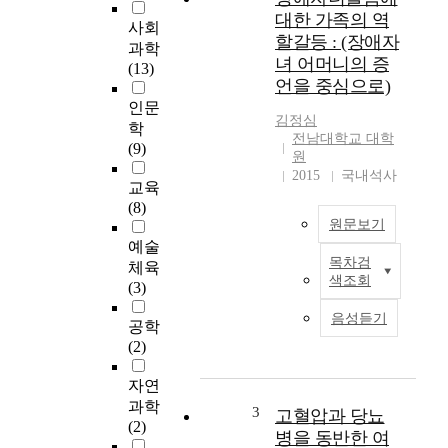
학
대한 가족의 역
사회
생
할갈등 : (장애자
과학
을
녀 어머니의 증
(13)
대
언을 중심으로)
상
인문
으
김정심
학
로
전남대학교 대학
(9)
인
원
터
2015
국내석사
교육
넷
(8)
활
원문보기
용
예술
유
목차검
체육
장
형
색조회
(3)
애
에
인
따
음성듣기
공학
이
른
(2)
있
스
는
트
자연
가
레
과학
족
스
3
고혈압과 당뇨
(2)
은
,
병을 동반한 여
장