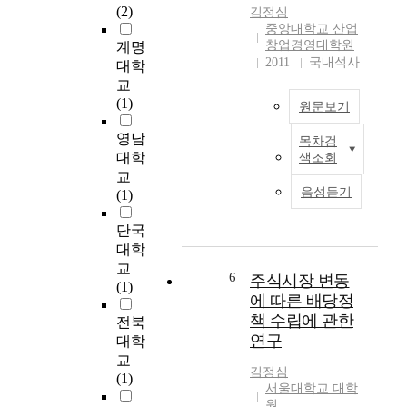
m
녀
을
n
(2)
김정심
i
의
관
d
중앙대학교 산업
n
주
리
d
창업경영대학원
계명
i
양
,
y
2011
국내석사
대학
s
육
지
s
교
t
을
도
l
(1)
원문보기
r
맡
하
i
a
고
는
p
영남
목차검
본
t
있
데
i
대학
색조회
연
i
는
필
d
교
구
o
어
요
e
음성듣기
(1)
는
n
머
한
m
예
e
니
좀
i
단국
비
n
가
더
a
대학
소
v
느
구
a
교
상
i
끼
6
체
주식시장 변동
r
(1)
공
r
는
적
e
에 따른 배당정
인
o
고
이
k
책 수립에 관한
전북
들
n
통
고
n
연구
대학
을
m
과
개
o
교
대
e
갈
별
w
김정심
(1)
상
n
등
화
n
서울대학교 대학
으
t
은
원
된
a