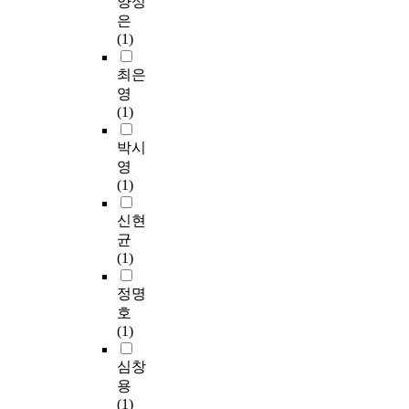
양성
터
체
o
m
아
f
환
a
트
은
넷
계
r
i
동
w
경
u
라
(1)
중
를
e
d
에
h
적
s
우
독
잡
r
d
게
o
특
e
스
최은
에
는
i
l
상
l
성
o
와
영
가
과
s
e
황
e
요
f
코
(1)
장
정
k
y
과
s
인
p
빈
큰
에
f
o
감
a
으
r
(
박시
영
서
a
u
정
l
로
o
S
영
향
어
c
t
에
e
는
m
t
(1)
을
디
t
h
맞
f
창
o
r
미
까
o
n
는
u
업
t
a
신현
치
지
r
a
적
n
멘
i
u
균
는
模
s
i
절
d
토
o
s
(1)
요
倣
o
l
한
i
와
n
s
인
을
u
J
상
n
개
o
&
정명
은
하
t
i
담
g
인
f
C
호
무
고
o
t
적
o
네
e
o
(1)
엇
,
f
h
개
n
트
-
r
인
어
h
e
입
t
워
G
b
심창
가
느
y
o
이
h
크
o
i
용
?
부
p
l
이
e
,
v
n
(1)
분
e
d
루