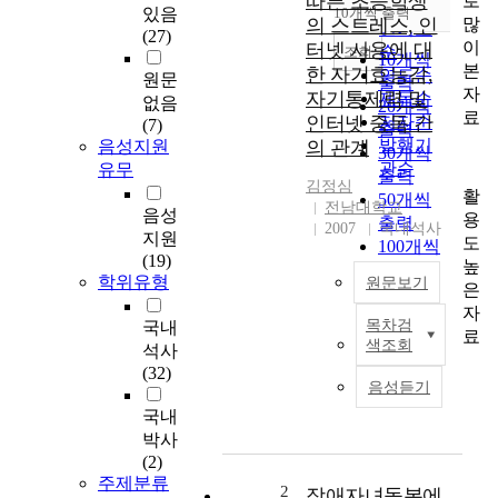
따른 초등학생
로
순
있음
10개씩 출력
내림차순
많
의 스트레스, 인
인기도
(27)
이
터넷 사용에 대
순
조회
10개씩
본
한 자기효능감,
연도순
원문
출력
자
자기통제력 및
제목순
없음
20개씩
료
인터넷 중독 간
저자순
(7)
출력
발행기
음성지원
의 관계
30개씩
관순
유무
출력
김정심
활
50개씩
전남대학교
음성
용
출력
2007
국내석사
지원
도
100개씩
(19)
높
출력
학위유형
원문보기
은
자
목차검
국내
본
료
색조회
석사
연
(32)
구
음성듣기
에
국내
서
박사
는
(2)
초
주제분류
등
2
장애자녀돌봄에