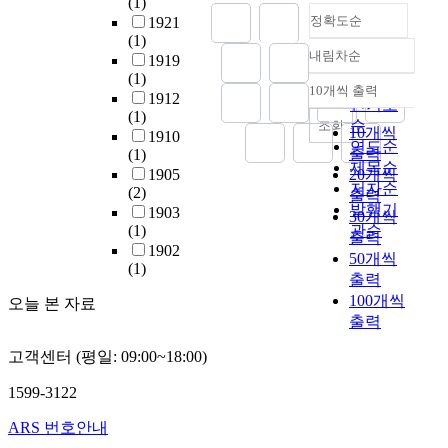
(1)
정확도순
1921
(1)
내림차순
1919
정확도
(1)
순
10개씩 출력
내림차순
1912
인기도
(1)
순
조회
10개씩
1910
연도순
출력
(1)
제목순
1905
20개씩
저자순
(2)
출력
발행기
1903
30개씩
(1)
관순
출력
1902
50개씩
(1)
출력
100개씩
오늘 본 자료
출력
고객센터 (평일: 09:00~18:00)
1599-3122
ARS 번호안내