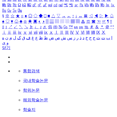
㎒
㎓
㎔
Ω
㏀
㏁
㎊
㎋
㎌
㏖
㏅
㎭
㎮
㎯
㏛
㎩
㎪
㎫
㎬
㏝
㏐
㏓
㏃
㏉
㏜
㏆
§
※
☆
★
○
●
◎
◇
◆
□
■
△
▽
→
←
↑
↓
↔
〓
◁
◀
▷
▶
♤
♠
♡
♥
♧
♣
⊙
◈
▣
◐
◑
▒
▤
▥
▨
▧
▦
▩
♨
☏
☎
☜
☞
¶
†
‡
↕
↗
↙
↖
↘
♭
♩
♪
♬
㉿
㈜
№
㏇
™
㏂
㏘
℡
＃
＆
＊
＠
ª
º
ⅰ
ⅱ
ⅲ
ⅳ
ⅴ
ⅵ
ⅶ
ⅷ
ⅸ
ⅹ
Ⅰ
Ⅱ
Ⅲ
Ⅳ
Ⅴ
Ⅵ
Ⅶ
Ⅷ
Ⅸ
Ⅹ
ا
ب
ت
ث
ج
ح
خ
د
ذ
ر
ز
س
ش
ص
ض
ط
ظ
ع
غ
ف
ق
ک
ل
م
ن
ه
و
ی
닫기
통합검색
국내학술논문
학위논문
해외학술논문
학술지