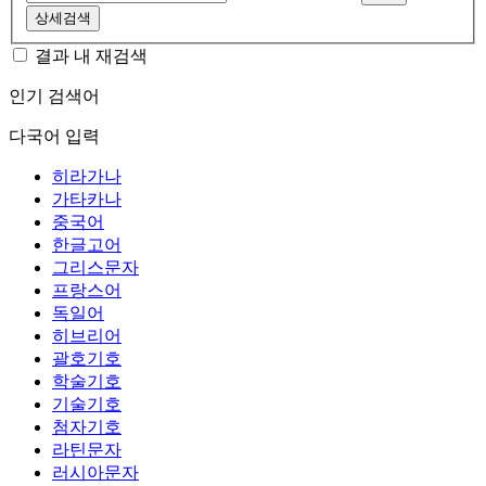
상세검색
결과 내 재검색
인기 검색어
다국어 입력
히라가나
가타카나
중국어
한글고어
그리스문자
프랑스어
독일어
히브리어
괄호기호
학술기호
기술기호
첨자기호
라틴문자
러시아문자