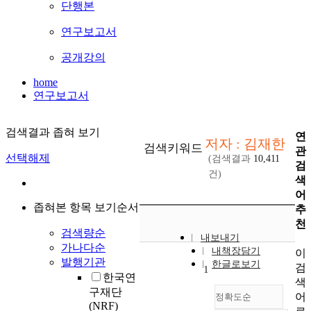
단행본
연구보고서
공개강의
home
연구보고서
검색결과 좁혀 보기
연
저자 : 김재한
검색키워드
관
선택해제
(검색결과
10,411
검
건)
색
어
좁혀본 항목 보기순서
추
천
검색량순
내보내기
가나다순
내책장담기
이
발행기관
한글로보기
검
1
한국연
색
구재단
어
정확도순
(NRF)