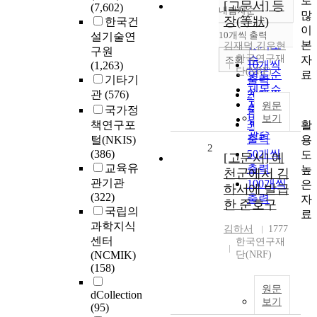
로
[고문서] 등
(7,602)
내림차순
많
정확도
장(等狀)
한국건
이
순
10개씩 출력
설기술연
내림차순
본
인기도
김재덕
,
김우현
구원
한국연구재
자
순
조회
10개씩
(1,263)
단(NRF)
료
연도순
기타기
출력
제목순
관
(576)
20개씩
저자순
원문
출력
국가정
발행기
보기
30개씩
활
책연구포
관순
출력
용
털(NKIS)
2
(386)
50개씩
도
[고문서] 예
교육유
출력
높
천군에서 김
관기관
100개씩
은
하서에 발급
(322)
출력
자
한 준호구
국립의
료
과학지식
김하서
1777
센터
한국연구재
(NCMIK)
단(NRF)
(158)
원문
dCollection
보기
(95)