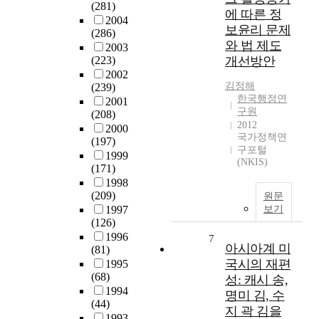
(281)
에 따른 정
2004
보윤리 문제
(286)
와 법 제도
2003
(223)
개선방안
2002
김정해
(239)
한국행정연
2001
구원
(208)
2012
2000
국가정책연
(197)
구포털
1999
(NKIS)
(171)
1998
(209)
원문
1997
보기
(126)
1996
7
아시아계 미
(81)
국시의 재편
1995
(68)
성: 캐시 송,
1994
명미 김, 수
(44)
지 곽 김을
1993