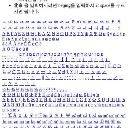
北京 을 입력하시려면
beijing
을 입력하시고 space를 누르
시면 됩니다.
ㅥ
ㅦ
ㅧ
ㅨ
ㅩ
ㅪ
ㅫ
ㅬ
ㅭ
ㅮ
ㅯ
ㅰ
ㅱ
ㅲ
ㅳ
ㅴ
ㅵ
ㅶ
ㅷ
ㅸ
ㅹ
ㅺ
ㅻ
ㅼ
ㅽ
ㅾ
ㅿ
ㆀ
ㆁ
ㆂ
ㆃ
ㆄ
ㆅ
ㆆ
ㆇ
ㆈ
ㆉ
ㆊ
ㆋ
ㆌ
ㆍ
ㆎ
Α
Β
Γ
Δ
Ε
Ζ
Η
Θ
Ι
Κ
Λ
Μ
Ν
Ξ
Ο
Π
Ρ
Σ
Τ
Υ
Φ
Χ
Ψ
Ω
α
β
γ
δ
ε
ζ
η
θ
ι
κ
λ
μ
ν
ξ
ο
π
ρ
σ
τ
υ
φ
χ
ψ
ω
á
à
Á
À
é
è
É
È
ç
Ç
ê
Ä
Ö
Ü
ä
ö
ü
ß
ְ
ֳ
ֲ
ֱ
ָ
ַ
ֵ
ֶ
ִ
ֹ
ּ
ֻ
ׂ
ׁ
ּ
ב
ה
נ
מ
צ
ת
ץ
ש
ד
ג
כ
ע
י
ח
ל
ך
ף
ק
ר
א
ט
ו
ן
ם
פ
‘
’
“
”
〔
〕
〈
〉
「
」
『
』
【
】
＂
（
）
［
］
｛
｝
±
×
÷
≠
≤
≥
∞
∴
♂
♀
∠
⊥
⌒
∂
∇
≡
≒
≪
≫
√
∽
∝
∵
∫
∬
∈
∋
⊆
⊇
⊂
⊃
∪
∩
∧
∨
￢
⇒
⇔
∀
∃
∮
∑
∏
＋
－
＜
＝
＞
、
。
·
‥
…
¨
〃
―
∥
＼
∼
´
～
ˇ
˘
˝
˚
˙
¸
˛
¡
¿
ː
！
＇
，
．
／
：
；
？
＾
＿
｀
｜
½
⅓
⅔
¼
¾
⅛
⅜
⅝
⅞
¹
²
³
⁴
ⁿ
₁
₂
₃
₄
Æ
Ð
Ħ
Ĳ
Ł
Ø
Œ
Þ
Ŧ
Ŋ
æ
đ
ð
ħ
ı
ĳ
ĸ
ŀ
ł
ø
œ
ß
þ
ŧ
ŋ
ŉ
А
Б
В
Г
Д
Е
Ё
Ж
З
И
Й
К
Л
М
Н
О
П
Р
С
Т
У
Ф
Х
Ц
Ч
Ш
Щ
Ъ
Ы
Ь
Э
Ю
Я
а
б
в
г
д
е
ё
ж
з
и
й
к
л
м
н
о
п
р
с
т
у
ф
х
ц
ч
ш
щ
ъ
ы
ь
э
ю
я
′
″
℃
Å
￠
￡
￥
¤
℉
‰
＄
％
Ｆ
￦
㎕
㎖
㎗
ℓ
㎘
㏄
㎣
㎤
㎥
㎦
㎙
㎚
㎛
㎜
㎝
㎞
㎟
㎠
㎡
㎢
㏊
㎍
㎎
㎏
㏏
㎈
㎉
㏈
㎧
㎨
㎰
㎱
㎲
㎳
㎴
㎵
㎶
㎷
㎸
㎹
㎀
㎁
㎂
㎃
㎄
㎺
㎻
㎽
㎾
㎿
㎐
㎑