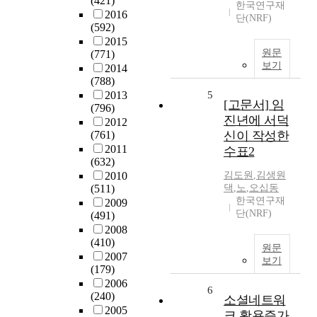
(421)
한국연구재
2016
단(NRF)
(592)
2015
원문
(771)
보기
2014
(788)
2013
5
[고문서] 임
(796)
진년에 서덕
2012
(761)
신이 작성한
2011
수표2
(632)
2010
김도원
,
김생원
(511)
댁
,
노
,
오십동
한국연구재
2009
단(NRF)
(491)
2008
(410)
원문
2007
보기
(179)
2006
6
(240)
소셜네트워
2005
크 활용증가