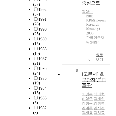
중심으로
(37)
1992
김양순
(37)
NRF
1991
KRM(Korean
(28)
Research
Memory)
1990
2008
(25)
한국연구재
1989
단(NRF)
(15)
1988
(19)
원문
1987
보기
(21)
1986
8
(24)
[고문서] 호
1985
구단자(戶口
(19)
單子)
1984
(15)
배영두
,
배이형
,
1983
배영주
,
김계현
,
(5)
김형구
,
김형복
,
1982
김계록
,
김시겸
,
(8)
김재홍
,
김치중
,