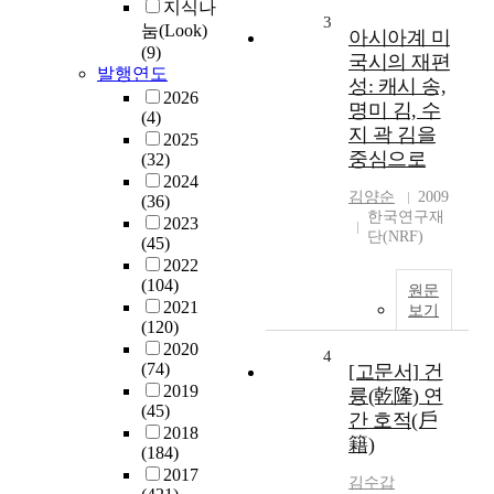
지식나
3
눔(Look)
아시아계 미
(9)
국시의 재편
발행연도
성: 캐시 송,
2026
명미 김, 수
(4)
지 곽 김을
2025
중심으로
(32)
2024
김양순
2009
(36)
한국연구재
2023
단(NRF)
(45)
2022
(104)
원문
2021
보기
(120)
2020
4
(74)
[고문서] 건
2019
륭(乾隆) 연
(45)
간 호적(戶
2018
籍)
(184)
2017
김수갑