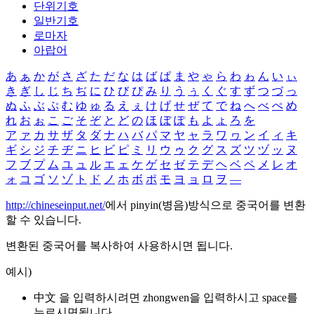
단위기호
일반기호
로마자
아랍어
あ
ぁ
か
が
さ
ざ
た
だ
な
は
ば
ぱ
ま
や
ゃ
ら
わ
ゎ
ん
い
ぃ
き
ぎ
し
じ
ち
ぢ
に
ひ
び
ぴ
み
り
う
ぅ
く
ぐ
す
ず
つ
づ
っ
ぬ
ふ
ぶ
ぷ
む
ゆ
ゅ
る
え
ぇ
け
げ
せ
ぜ
て
で
ね
へ
べ
ぺ
め
れ
お
ぉ
こ
ご
そ
ぞ
と
ど
の
ほ
ぼ
ぽ
も
よ
ょ
ろ
を
ア
ァ
カ
サ
ザ
タ
ダ
ナ
ハ
バ
パ
マ
ヤ
ャ
ラ
ワ
ヮ
ン
イ
ィ
キ
ギ
シ
ジ
チ
ヂ
ニ
ヒ
ビ
ピ
ミ
リ
ウ
ゥ
ク
グ
ス
ズ
ツ
ヅ
ッ
ヌ
フ
ブ
プ
ム
ユ
ュ
ル
エ
ェ
ケ
ゲ
セ
ゼ
テ
デ
ヘ
ベ
ペ
メ
レ
オ
ォ
コ
ゴ
ソ
ゾ
ト
ド
ノ
ホ
ボ
ポ
モ
ヨ
ョ
ロ
ヲ
―
http://chineseinput.net/
에서 pinyin(병음)방식으로 중국어를 변환
할 수 있습니다.
변환된 중국어를 복사하여 사용하시면 됩니다.
예시)
中文 을 입력하시려면
zhongwen
을 입력하시고 space를
누르시면됩니다.