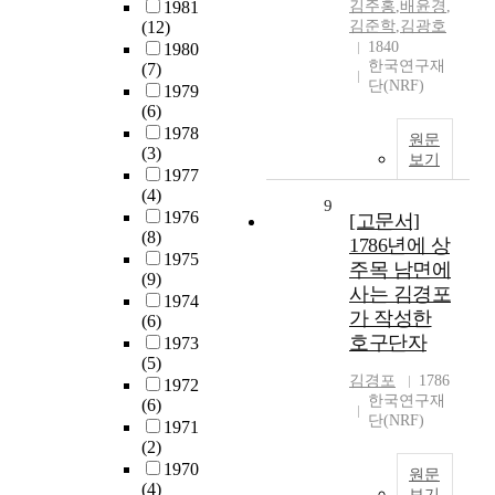
1981
김주홍
,
배윤경
,
(12)
김준학
,
김광호
1840
1980
한국연구재
(7)
단(NRF)
1979
(6)
1978
원문
(3)
보기
1977
(4)
9
1976
[고문서]
(8)
1786년에 상
1975
주목 남면에
(9)
사는 김경포
1974
가 작성한
(6)
호구단자
1973
(5)
김경포
1786
1972
한국연구재
(6)
단(NRF)
1971
(2)
1970
원문
(4)
보기