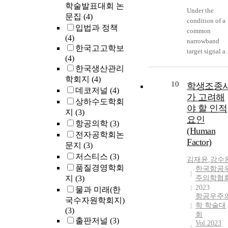
학술발표대회 논
Under the
문집
(4)
condition of a
입법과 정책
common
(4)
narrowband
한국고고학보
target signal a
(4)
interference
한국생산관리
signals from
학회지
(4)
several
10
학생조종
데코저널
(4)
directions, the
가 고려해
상하수도학회
linearly
야 할 인적
지
(3)
constrained
요인
minimum
항공의학
(3)
(Human
variance
전자공학회논
Factor)
(LCMV) meth
문지
(3)
using the
저스티스
(3)
김재윤
,
강수
generalized
품질경영학회
한국항공
sidelobe
지
(3)
주의학협
canceller (GSC
2023
물과 미래(한
for adaptive
항공우주
국수자원학회지)
beamforming
학 학술대
(3)
has been
회
출판저널
(3)
Vol.2023
exploited