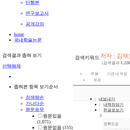
단행본
연구보고서
공개강의
home
국내학술논문
저자 : 김재
검색결과 좁혀 보기
검색키워드
(검색결과
1,226
선택해제
무료
기관 내 무료
유료
좁혀본 항목 보기순서
검색량순
내보내기
가나다순
내책장담기
원문유무
한글로보기
1
원문있음
(1,071)
정확도순
원문없음
(155)