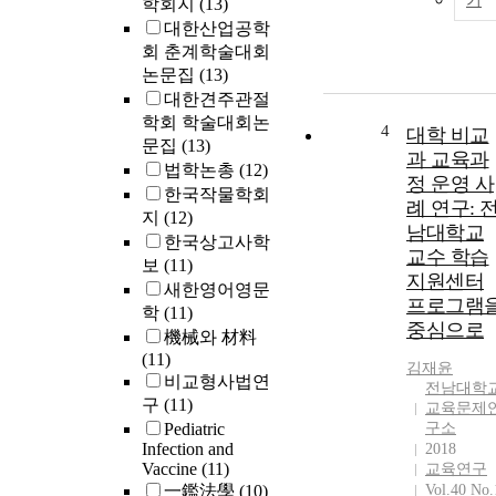
기
학회지
(13)
대한산업공학
회 춘계학술대회
논문집
(13)
대한견주관절
학회 학술대회논
4
대학 비교
문집
(13)
과 교육과
법학논총
(12)
정 운영 사
한국작물학회
례 연구: 
지
(12)
남대학교
한국상고사학
교수 학습
보
(11)
지원센터
새한영어영문
프로그램
학
(11)
중심으로
機械와 材料
(11)
김재윤
비교형사법연
전남대학
구
(11)
교육문제
Pediatric
구소
Infection and
2018
Vaccine
(11)
교육연구
一鑑法學
(10)
Vol.40 No.