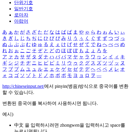
단위기호
일반기호
로마자
아랍어
あ
ぁ
か
が
さ
ざ
た
だ
な
は
ば
ぱ
ま
や
ゃ
ら
わ
ゎ
ん
い
ぃ
き
ぎ
し
じ
ち
ぢ
に
ひ
び
ぴ
み
り
う
ぅ
く
ぐ
す
ず
つ
づ
っ
ぬ
ふ
ぶ
ぷ
む
ゆ
ゅ
る
え
ぇ
け
げ
せ
ぜ
て
で
ね
へ
べ
ぺ
め
れ
お
ぉ
こ
ご
そ
ぞ
と
ど
の
ほ
ぼ
ぽ
も
よ
ょ
ろ
を
ア
ァ
カ
サ
ザ
タ
ダ
ナ
ハ
バ
パ
マ
ヤ
ャ
ラ
ワ
ヮ
ン
イ
ィ
キ
ギ
シ
ジ
チ
ヂ
ニ
ヒ
ビ
ピ
ミ
リ
ウ
ゥ
ク
グ
ス
ズ
ツ
ヅ
ッ
ヌ
フ
ブ
プ
ム
ユ
ュ
ル
エ
ェ
ケ
ゲ
セ
ゼ
テ
デ
ヘ
ベ
ペ
メ
レ
オ
ォ
コ
ゴ
ソ
ゾ
ト
ド
ノ
ホ
ボ
ポ
モ
ヨ
ョ
ロ
ヲ
―
http://chineseinput.net/
에서 pinyin(병음)방식으로 중국어를 변환
할 수 있습니다.
변환된 중국어를 복사하여 사용하시면 됩니다.
예시)
中文 을 입력하시려면
zhongwen
을 입력하시고 space를
누르시면됩니다.