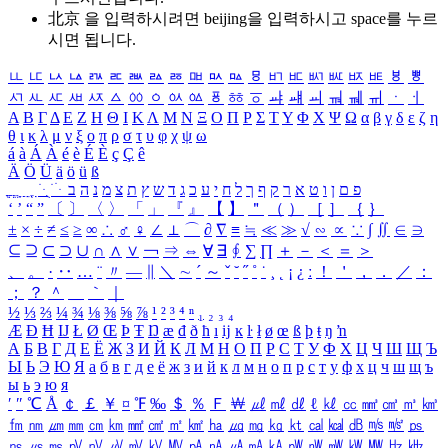
北京 을 입력하시려면
beijing
을 입력하시고 space를 누르
시면 됩니다.
ㅥ
ㅦ
ㅧ
ㅨ
ㅩ
ㅪ
ㅫ
ㅬ
ㅭ
ㅮ
ㅯ
ㅰ
ㅱ
ㅲ
ㅳ
ㅴ
ㅵ
ㅶ
ㅷ
ㅸ
ㅹ
ㅺ
ㅻ
ㅼ
ㅽ
ㅾ
ㅿ
ㆀ
ㆁ
ㆂ
ㆃ
ㆄ
ㆅ
ㆆ
ㆇ
ㆈ
ㆉ
ㆊ
ㆋ
ㆌ
ㆍ
ㆎ
Α
Β
Γ
Δ
Ε
Ζ
Η
Θ
Ι
Κ
Λ
Μ
Ν
Ξ
Ο
Π
Ρ
Σ
Τ
Υ
Φ
Χ
Ψ
Ω
α
β
γ
δ
ε
ζ
η
θ
ι
κ
λ
μ
ν
ξ
ο
π
ρ
σ
τ
υ
φ
χ
ψ
ω
á
à
Á
À
é
è
É
È
ç
Ç
ê
Ä
Ö
Ü
ä
ö
ü
ß
ְ
ֳ
ֲ
ֱ
ָ
ַ
ֵ
ֶ
ִ
ֹ
ּ
ֻ
ׂ
ׁ
ּ
ב
ה
נ
מ
צ
ת
ץ
ש
ד
ג
כ
ע
י
ח
ל
ך
ף
ק
ר
א
ט
ו
ן
ם
פ
‘
’
“
”
〔
〕
〈
〉
「
」
『
』
【
】
＂
（
）
［
］
｛
｝
±
×
÷
≠
≤
≥
∞
∴
♂
♀
∠
⊥
⌒
∂
∇
≡
≒
≪
≫
√
∽
∝
∵
∫
∬
∈
∋
⊆
⊇
⊂
⊃
∪
∩
∧
∨
￢
⇒
⇔
∀
∃
∮
∑
∏
＋
－
＜
＝
＞
、
。
·
‥
…
¨
〃
―
∥
＼
∼
´
～
ˇ
˘
˝
˚
˙
¸
˛
¡
¿
ː
！
＇
，
．
／
：
；
？
＾
＿
｀
｜
½
⅓
⅔
¼
¾
⅛
⅜
⅝
⅞
¹
²
³
⁴
ⁿ
₁
₂
₃
₄
Æ
Ð
Ħ
Ĳ
Ł
Ø
Œ
Þ
Ŧ
Ŋ
æ
đ
ð
ħ
ı
ĳ
ĸ
ŀ
ł
ø
œ
ß
þ
ŧ
ŋ
ŉ
А
Б
В
Г
Д
Е
Ё
Ж
З
И
Й
К
Л
М
Н
О
П
Р
С
Т
У
Ф
Х
Ц
Ч
Ш
Щ
Ъ
Ы
Ь
Э
Ю
Я
а
б
в
г
д
е
ё
ж
з
и
й
к
л
м
н
о
п
р
с
т
у
ф
х
ц
ч
ш
щ
ъ
ы
ь
э
ю
я
′
″
℃
Å
￠
￡
￥
¤
℉
‰
＄
％
Ｆ
￦
㎕
㎖
㎗
ℓ
㎘
㏄
㎣
㎤
㎥
㎦
㎙
㎚
㎛
㎜
㎝
㎞
㎟
㎠
㎡
㎢
㏊
㎍
㎎
㎏
㏏
㎈
㎉
㏈
㎧
㎨
㎰
㎱
㎲
㎳
㎴
㎵
㎶
㎷
㎸
㎹
㎀
㎁
㎂
㎃
㎄
㎺
㎻
㎽
㎾
㎿
㎐
㎑