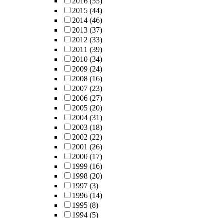
2016
(55)
computational
2015
(44)
cost without
2014
(46)
decreasing the
2013
(37)
convergence
2012
(33)
quality. With t
2011
(39)
combination o
2010
(34)
these methods,
2009
(24)
we propose a
2008
(16)
computational
2007
(23)
efficient
2006
(27)
wideband
2005
(20)
adaptive
2004
(31)
beamformer an
2003
(18)
verify its
2002
(22)
efficiency
2001
(26)
through a serie
2000
(17)
of simulations.
1999
(16)
1998
(20)
1997
(3)
1996
(14)
1995
(8)
1994
(5)