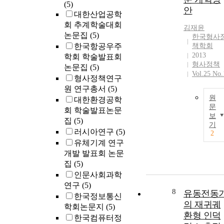
(5)
안
대한산업공학
회 추계학술대회
김재윤
논문집
(5)
한국형사
한국항공우주
책학회
2013
학회 학술발표회
형사정책
논문집
(5)
Vol.25 No.
형사정책연구
원 연구총서
(5)
원
대한환경공학
문
회 학술발표논문
보
집
(5)
기
러시아연구
(5)
2
유체기계 연구
개발 발표회 논문
집
(5)
인문사회과학
연구
(5)
8
유동전동
한국정보통신
의 재귀궤
학회논문지
(5)
환형 인덕
한국컴퓨터정