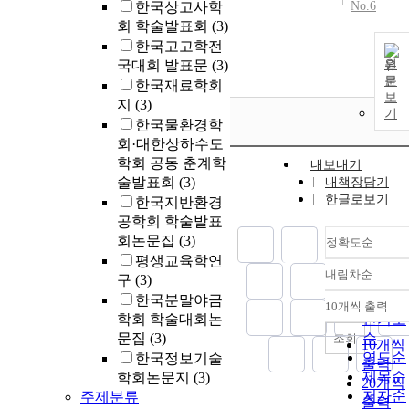
한국상고사학
No.6
successfully.
회 학술발표회
(3)
However, in th
한국고고학전
case of
국대회 발표문
(3)
원
wideband
문
한국재료학회
signals, the
보
length of the
지
(3)
기
adaptive filter
한국물환경학
must be
회·대한상하수도
extended. As a
학회 공동 춘계학
내보내기
result, the
술발표회
(3)
내책장담기
complexity of
한글로보기
한국지반환경
the beamforme
공학회 학술발표
increases, whi
회논문집
(3)
정확도순
makes real-tim
평생교육학연
implementatio
내림차순
구
(3)
정확도
difficult. In thi
한국분말야금
순
paper, we
10개씩 출력
내림차
학회 학술대회논
인기도
improve the
문집
(3)
순
조회
convergence
10개씩
연도순
한국정보기술
characteristics
출력
제목순
학회논문지
(3)
of the adaptive
20개씩
filter using the
저자순
주제분류
출력