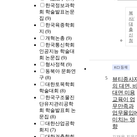
한국정보과학
회 학술발표논문
복
집
(9)
사/
대
한국육종학회
출
지
(9)
신
개혁논총
(9)
청
한국통신학회
인공지능 학술대
회 논문집
(9)
형사정책
(9)
동북아 문화연
구
(8)
5
뷰티종사
대한토목학회
의 대면, 
학술대회
(8)
대면 미용
한국구조물진
교육이 업
단유지관리공학
무만족과
회 학술발표회 논
업무몰입
문집
(8)
미치는 영
대한산업공학
향
회지
(7)
대한건축학회
김재윤
,
진용