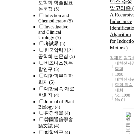
턴스 추정
보학회 학술발표
알고리즘 (
논문집
(5)
A Recursiv
Infection and
Chemotherapy
(5)
Inductance
Investigative
Identificati
and Clinical
Algorithm
Urology
(5)
for Inducti
考試界
(5)
Motors )
한국압력기기
공학회 논문집
(5)
김재윤
,
김규
비즈니스융복
대한전자
학회
합연구
(5)
1998
대한피부과학
대한전자
회지
(5)
학회 학술
대한금속·재료
대회
학회지
(4)
Vol.1998
No.01
Journal of Plant
Biology
(4)
환경생물
(4)
韓國通信學會
원
문
論文誌
(4)
보
법학연구
(4)