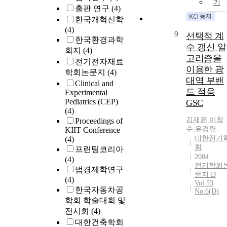
기
출판 연구
(4)
한국개혁신학
(4)
9
선택적 계
한국환경과학
수 갱신 알
회지
(4)
고리즘을
전기전자재료
이용한 광
학회논문지
(4)
대역 부밴
Clinical and
드 적응
Experimental
Pediatrics (CEP)
GSC
(4)
김재윤
,
이창
Proceedings of
수
,
유경렬
KIIT Conference
대한전기
(4)
회
프린팅코리아
2004
(4)
전기학회
법경제학연구
문지 D
(4)
Vol.53
한국자동차공
No.6(D)
학회 학술대회 및
전시회
(4)
대한건축학회