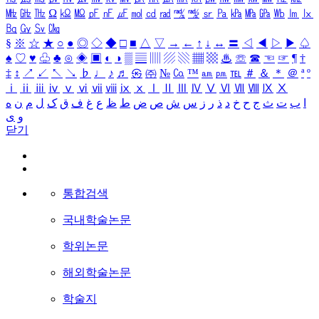
㎒
㎓
㎔
Ω
㏀
㏁
㎊
㎋
㎌
㏖
㏅
㎭
㎮
㎯
㏛
㎩
㎪
㎫
㎬
㏝
㏐
㏓
㏃
㏉
㏜
㏆
§
※
☆
★
○
●
◎
◇
◆
□
■
△
▽
→
←
↑
↓
↔
〓
◁
◀
▷
▶
♤
♠
♡
♥
♧
♣
⊙
◈
▣
◐
◑
▒
▤
▥
▨
▧
▦
▩
♨
☏
☎
☜
☞
¶
†
‡
↕
↗
↙
↖
↘
♭
♩
♪
♬
㉿
㈜
№
㏇
™
㏂
㏘
℡
＃
＆
＊
＠
ª
º
ⅰ
ⅱ
ⅲ
ⅳ
ⅴ
ⅵ
ⅶ
ⅷ
ⅸ
ⅹ
Ⅰ
Ⅱ
Ⅲ
Ⅳ
Ⅴ
Ⅵ
Ⅶ
Ⅷ
Ⅸ
Ⅹ
ا
ب
ت
ث
ج
ح
خ
د
ذ
ر
ز
س
ش
ص
ض
ط
ظ
ع
غ
ف
ق
ک
ل
م
ن
ه
و
ی
닫기
통합검색
국내학술논문
학위논문
해외학술논문
학술지