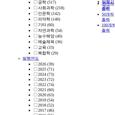
transform
발행기
공학
(517)
30개씩
domain
관순
사회과학
(218)
출력
normalized lea
인문학
(142)
50개씩
mean square
의약학
(140)
출력
(NLMS)
기타
(60)
100개
approach base
자연과학
(54)
출력
on the subban
농수해양
(40)
GSC structure
예술체육
(36)
without the
교육
(33)
increase of
complexity.
복합학
(29)
Besides, the M
발행연도
MAX algorith
2026
(39)
which is one o
2025
(71)
various
2024
(73)
selective
2023
(72)
coefficient
2022
(74)
updating
2021
(60)
methods, is
2020
(63)
employed in
2019
(54)
order to
2018
(52)
remarkably
2017
(46)
reduce the