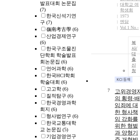
발표대회 논문집
대학교 여
(7)
학생회
한국신석기연
1973
엔담
구
(7)
Vol.1 No.-
嶺南考古學
(6)
산업경제연구
(6)
복
한국구조물진
사/
대
단학회 학술발표
출
회논문집
(6)
신
언어과학
(6)
청
한국HCI학회
학술대회
(6)
고고학
(6)
7
고위경영
질적탐구
(6)
의 횡령·배
한국경영과학
임죄에 대
회지
(6)
한 형사책
형사법연구
(6)
임 강화를
한국교통대학
위한 형벌
교 논문집
(5)
과 양형기
기업경영연구
준 개혁방