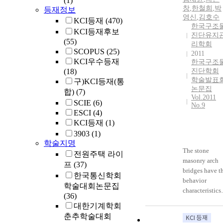
(1)
창
,
한철희
,
박
등재정보
영신
,
김호수
KCI등재
(470)
한국구조
KCI등재후보
진단유지
(55)
리학회
SCOPUS
(25)
2011
KCI우수등재
한국구조
(18)
진단학회
학술발표
구)KCI등재(통
논문집
합)
(7)
Vol.2011
SCIE
(6)
No.9
ESCI
(4)
KCI등재
(1)
3903
(1)
학술지명
The stone
전원주택 라이
masonry arch
프
(37)
bridges have t
한국통신학회
behavior
학술대회논문집
characteristics
(36)
of arch structur
대한기계학회
For this reason
춘추학술대회
the reasonable