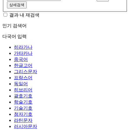
상세검색
결과 내 재검색
인기 검색어
다국어 입력
히라가나
가타카나
중국어
한글고어
그리스문자
프랑스어
독일어
히브리어
괄호기호
학술기호
기술기호
첨자기호
라틴문자
러시아문자