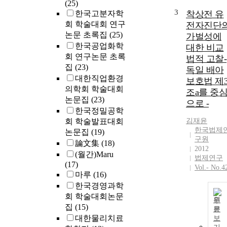
(25)
analysis meth
3
한국고분자학
착상전 유
is reguired for
회 학술대회 연구
전자진단
the structural
논문 초록집
(25)
가벌성에
behavior of
한국공업화학
대한 비교
stone masonry
회 연구논문 초록
법적 고찰-
arch bridges.
집
(23)
Therefore, this
독일 배아
대한직업환경
study performs
보호법 제
의학회 학술대회
the mechanica
조a를 중
characteristics
논문집
(23)
으로 -
analysis
한국정밀공학
according to t
회 학술발표대회
김재윤
foundation
한국법제
논문집
(19)
types of stone
구원
論文集
(18)
2012
masonry arch
(월간)Maru
법제연구
bridges throug
(17)
Vol.- No.4
the finite
마루
(16)
element
한국경영과학
modelling.
회 학술대회논문
원
집
(15)
문
대한물리치료
보