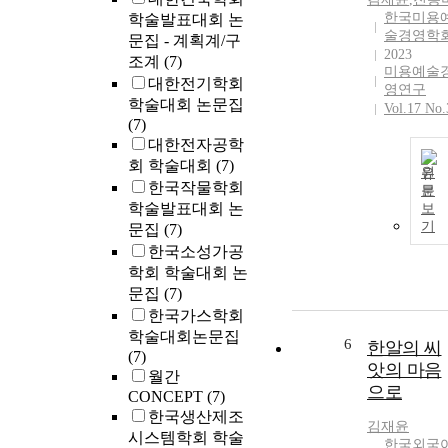
한국미용
학술발표대회 논
술경영학
문집 - 계획계/구
2023
조계
(7)
미용예술
대한전기학회
영연구
학술대회 논문집
Vol.17 No.
(7)
대한전자공학
회 학술대회
(7)
원
한국작물학회
문
학술발표대회 논
보
기
문집
(7)
한국소성가공
학회 학술대회 논
문집
(7)
한국가스학회
학술대회논문집
6
한알의 씨
(7)
앗의 마음
월간
으로
CONCEPT
(7)
한국생산제조
김재윤
시스템학회 학술
한국외국