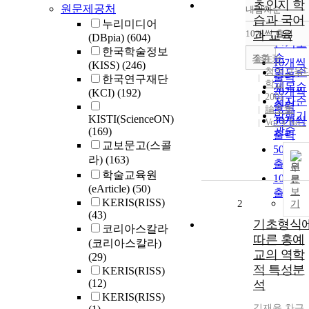
초인지 학
원문제공처
내림차순
정확도
습과 국어
누리미디어
순
10개씩 출력
과 교육
(DBpia)
(604)
내림차
인기도
한국학술정보
순
조회
金在玧
10개씩
(KISS)
(246)
청주교육
연도순
출력
한국연구재단
학교
제목순
20개씩
(KCI)
(192)
2001
저자순
출력
論文集
발행기
KISTI(ScienceON)
30개씩
Vol.4 No.-
관순
(169)
출력
교보문고(스콜
50개씩
라)
(163)
출력
원
학술교육원
100개
문
(eArticle)
(50)
보
출력
KERIS(RISS)
2
기
(43)
기초형식
코리아스칼라
따른 홍예
(코리아스칼라)
교의 역학
(29)
적 특성분
KERIS(RISS)
(12)
석
KERIS(RISS)
김재윤
,
차근