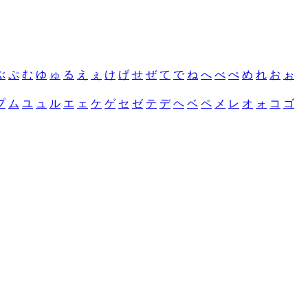
ぶ
ぷ
む
ゆ
ゅ
る
え
ぇ
け
げ
せ
ぜ
て
で
ね
へ
べ
ぺ
め
れ
お
ぉ
プ
ム
ユ
ュ
ル
エ
ェ
ケ
ゲ
セ
ゼ
テ
デ
ヘ
ベ
ペ
メ
レ
オ
ォ
コ
ゴ