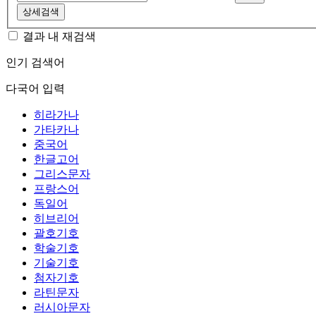
상세검색
결과 내 재검색
인기 검색어
다국어 입력
히라가나
가타카나
중국어
한글고어
그리스문자
프랑스어
독일어
히브리어
괄호기호
학술기호
기술기호
첨자기호
라틴문자
러시아문자