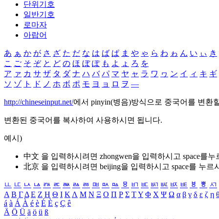
단위기호
일반기호
로마자
아랍어
あ
ぁ
か
が
さ
ざ
た
だ
な
は
ば
ぱ
ま
や
ゃ
ら
わ
ゎ
ん
い
ぃ
き
こ
ご
そ
ぞ
と
ど
の
ほ
ぼ
ぽ
も
よ
ょ
ろ
を
ア
ァ
カ
サ
ザ
タ
ダ
ナ
ハ
バ
パ
マ
ヤ
ャ
ラ
ワ
ヮ
ン
イ
ィ
キ
ギ
ソ
ゾ
ト
ド
ノ
ホ
ボ
ポ
モ
ヨ
ョ
ロ
ヲ
―
http://chineseinput.net/
에서 pinyin(병음)방식으로 중국어를 변환
변환된 중국어를 복사하여 사용하시면 됩니다.
예시)
中文 을 입력하시려면
zhongwen
을 입력하시고 space를
北京 을 입력하시려면
beijing
을 입력하시고 space를 누르
ㅥ
ㅦ
ㅧ
ㅨ
ㅩ
ㅪ
ㅫ
ㅬ
ㅭ
ㅮ
ㅯ
ㅰ
ㅱ
ㅲ
ㅳ
ㅴ
ㅵ
ㅶ
ㅷ
ㅸ
ㅹ
ㅺ
Α
Β
Γ
Δ
Ε
Ζ
Η
Θ
Ι
Κ
Λ
Μ
Ν
Ξ
Ο
Π
Ρ
Σ
Τ
Υ
Φ
Χ
Ψ
Ω
α
β
γ
δ
ε
ζ
η
á
à
Á
À
é
è
É
È
ç
Ç
ê
Ä
Ö
Ü
ä
ö
ü
ß