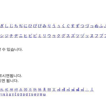
ぎ
し
じ
ち
ぢ
に
ひ
び
ぴ
み
り
う
ぅ
く
ぐ
す
ず
つ
づ
っ
ぬ
ふ
シ
ジ
チ
ヂ
ニ
ヒ
ビ
ピ
ミ
リ
ウ
ゥ
ク
グ
ス
ズ
ツ
ヅ
ッ
ヌ
フ
ブ
할 수 있습니다.
누르시면됩니다.
시면 됩니다.
ㅻ
ㅼ
ㅽ
ㅾ
ㅿ
ㆀ
ㆁ
ㆂ
ㆃ
ㆄ
ㆅ
ㆆ
ㆇ
ㆈ
ㆉ
ㆊ
ㆋ
ㆌ
ㆍ
ㆎ
θ
ι
κ
λ
μ
ν
ξ
ο
π
ρ
σ
τ
υ
φ
χ
ψ
ω