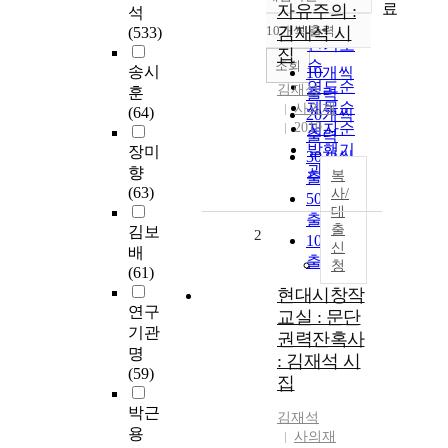
정확도
료
자유주의 :
석
순
10개씩 출력
김재석 시
(533)
내림차순
인기도
집
순
조회
송시
10개씩
연도순
김재석
훈
출력
제목순
사의재
(64)
20개씩
2019
저자순
출력
발행기
장미
30개씩
관순
향
복
출력
(63)
사/
50개씩
대
출력
출
김보
2
100개씩
신
배
출력
청
(61)
현대시창작
연구
교실 : 문단
기관
권력잔혹사
명
: 김재석 시
(59)
집
박근
김재석
용
사의재