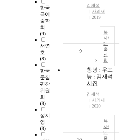
김재석
한국
사의재
극예
2019
술학
회
복
(9)
사/
대
서연
출
9
호
신
(8)
청
창녕 : 우포
한국
늪 : 김재석
문집
시집
편찬
위원
김재석
회
사의재
(8)
2020
정지
복
영
사/
(8)
대
출
10