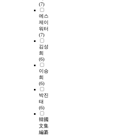
(7)
에스
제이
워터
(7)
김성
희
(6)
이승
희
(6)
박진
태
(6)
韓國
文集
編纂