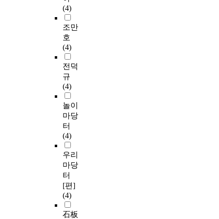
(4)
조만
호
(4)
전덕
규
(4)
놀이
마당
터
(4)
우리
마당
터
[편]
(4)
石板