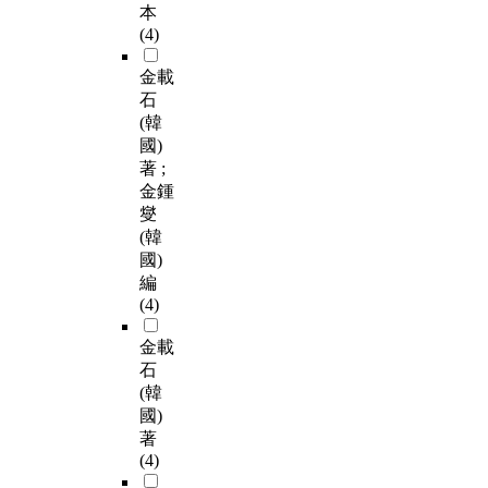
本
(4)
金載
石
(韓
國)
著 ;
金鍾
燮
(韓
國)
編
(4)
金載
石
(韓
國)
著
(4)