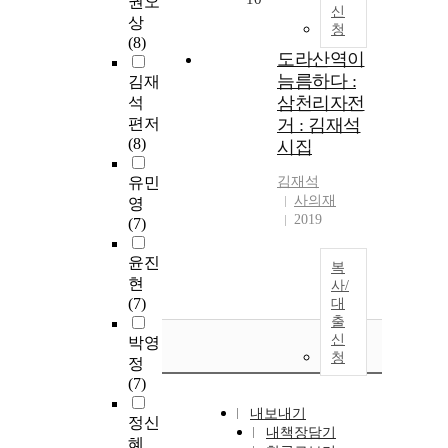
권오
신
상
청
(8)
도라산역이
늠름하다 :
김재
삼천리자전
석
편저
거 : 김재석
(8)
시집
유민
김재석
사의재
영
2019
(7)
윤진
복
현
사/
(7)
대
출
신
박영
청
정
(7)
내보내기
정신
내책장담기
혜