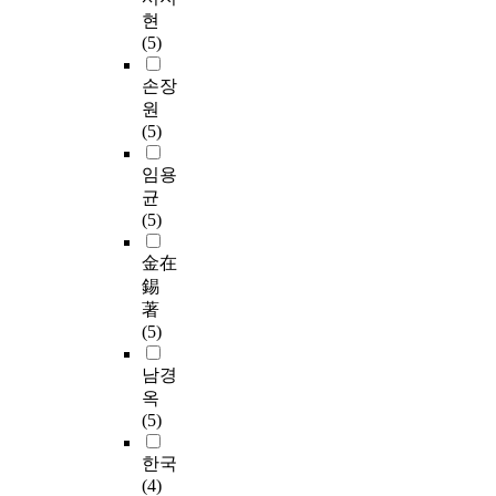
현
(5)
손장
원
(5)
임용
균
(5)
金在
錫
著
(5)
남경
옥
(5)
한국
(4)