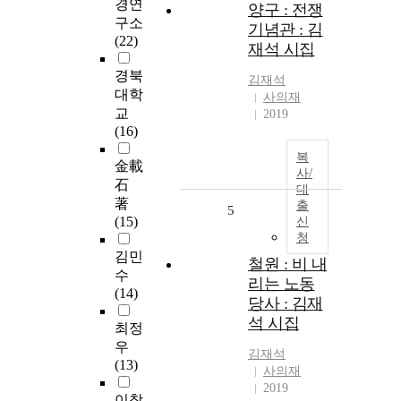
경연
양구 : 전쟁
구소
기념관 : 김
(22)
재석 시집
경북
김재석
대학
사의재
교
2019
(16)
복
金載
사/
石
대
著
출
5
(15)
신
청
김민
철원 : 비 내
수
리는 노동
(14)
당사 : 김재
석 시집
최정
우
김재석
(13)
사의재
2019
이창