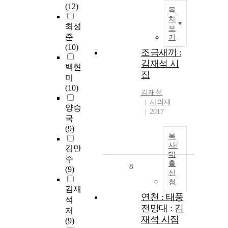
(12)
목
차
최성
보
준
기
(10)
조금새끼 :
김재석 시
백현
집
미
(10)
김재석
사의재
양승
2017
국
(9)
복
사/
김만
대
수
출
8
(9)
신
청
김재
연천 : 태풍
석
전망대 : 김
저
재석 시집
(9)