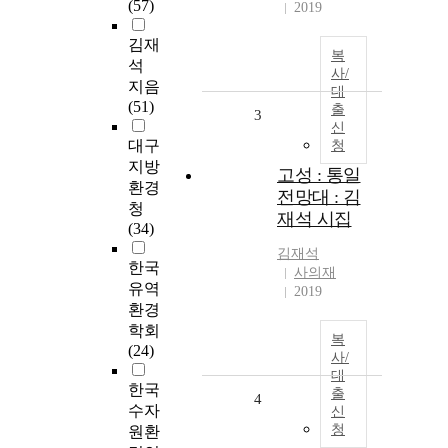
(57)
2019
김재
복
석
사/
지음
대
(51)
출
3
신
대구
청
지방
고성 : 통일
환경
전망대 : 김
청
재석 시집
(34)
김재석
한국
사의재
유역
2019
환경
학회
복
(24)
사/
대
한국
출
4
수자
신
청
원환