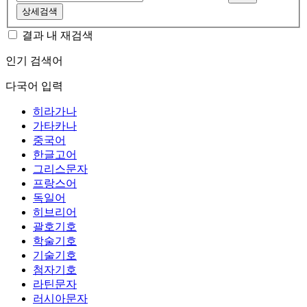
상세검색
결과 내 재검색
인기 검색어
다국어 입력
히라가나
가타카나
중국어
한글고어
그리스문자
프랑스어
독일어
히브리어
괄호기호
학술기호
기술기호
첨자기호
라틴문자
러시아문자