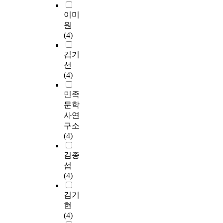
이미
원
(4)
김기
선
(4)
민족
문학
사연
구소
(4)
김종
섭
(4)
김기
현
(4)