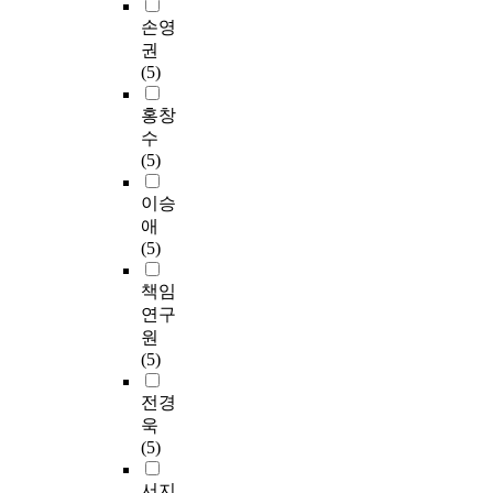
손영
권
(5)
홍창
수
(5)
이승
애
(5)
책임
연구
원
(5)
전경
욱
(5)
서지