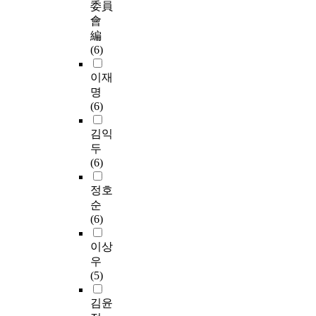
委員
會
編
(6)
이재
명
(6)
김익
두
(6)
정호
순
(6)
이상
우
(5)
김윤