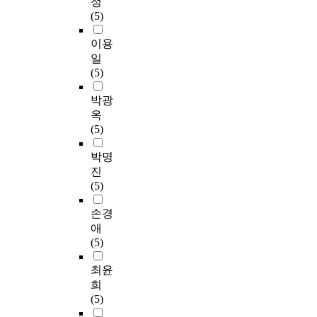
정
(5)
이용
일
(5)
박광
옥
(5)
박명
진
(5)
손경
애
(5)
최윤
희
(5)