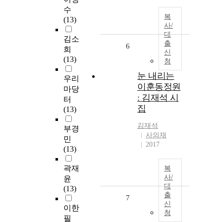
수
복
(13)
사/
대
김소
출
6
희
신
(13)
청
눈 내리는
우리
이훈동정원
마당
: 김재석 시
터
집
(13)
김재석
부경
사의재
민
2017
(13)
곽재
복
사/
윤
대
(13)
출
7
신
이한
청
필