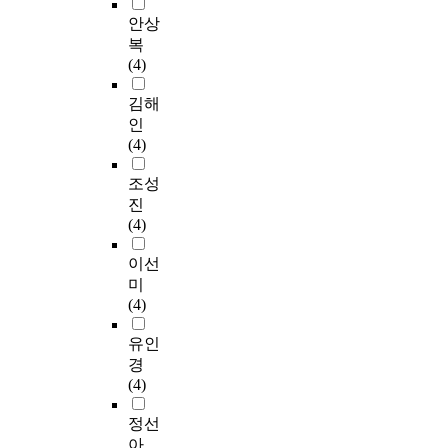
안상
복
(4)
김해
인
(4)
조성
진
(4)
이선
미
(4)
유인
경
(4)
정선
아