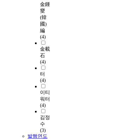
金鍾
燮
(韓
國)
編
(4)
金載
石
(4)
터
(4)
이티
워터
(4)
김정
수
(3)
발행연도