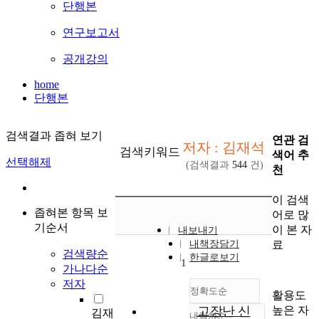
단행본
연구보고서
공개강의
home
단행본
검색결과 좁혀 보기
연관 검
저자 : 김재석
검색키워드
색어 추
선택해제
(검색결과
544
건)
천
이 검색
좁혀본 항목 보
어로 많
기순서
이 본 자
내보내기
료
내책장담기
검색량순
한글로보기
1
가나다순
저자
정확도순
활용도
높은 자
고장난 신
김재
내림차순