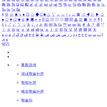
㎒
㎓
㎔
Ω
㏀
㏁
㎊
㎋
㎌
㏖
㏅
㎭
㎮
㎯
㏛
㎩
㎪
㎫
㎬
㏝
㏐
㏓
㏃
㏉
㏜
㏆
§
※
☆
★
○
●
◎
◇
◆
□
■
△
▽
→
←
↑
↓
↔
〓
◁
◀
▷
▶
♤
♠
♡
♥
♧
♣
⊙
◈
▣
◐
◑
▒
▤
▥
▨
▧
▦
▩
♨
☏
☎
☜
☞
¶
†
‡
↕
↗
↙
↖
↘
♭
♩
♪
♬
㉿
㈜
№
㏇
™
㏂
㏘
℡
＃
＆
＊
＠
ª
º
ⅰ
ⅱ
ⅲ
ⅳ
ⅴ
ⅵ
ⅶ
ⅷ
ⅸ
ⅹ
Ⅰ
Ⅱ
Ⅲ
Ⅳ
Ⅴ
Ⅵ
Ⅶ
Ⅷ
Ⅸ
Ⅹ
ا
ب
ت
ث
ج
ح
خ
د
ذ
ر
ز
س
ش
ص
ض
ط
ظ
ع
غ
ف
ق
ک
ل
م
ن
ه
و
ی
닫기
통합검색
국내학술논문
학위논문
해외학술논문
학술지