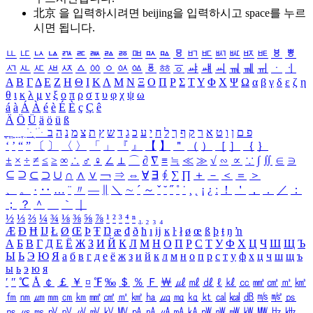
北京 을 입력하시려면
beijing
을 입력하시고 space를 누르
시면 됩니다.
ㅥ
ㅦ
ㅧ
ㅨ
ㅩ
ㅪ
ㅫ
ㅬ
ㅭ
ㅮ
ㅯ
ㅰ
ㅱ
ㅲ
ㅳ
ㅴ
ㅵ
ㅶ
ㅷ
ㅸ
ㅹ
ㅺ
ㅻ
ㅼ
ㅽ
ㅾ
ㅿ
ㆀ
ㆁ
ㆂ
ㆃ
ㆄ
ㆅ
ㆆ
ㆇ
ㆈ
ㆉ
ㆊ
ㆋ
ㆌ
ㆍ
ㆎ
Α
Β
Γ
Δ
Ε
Ζ
Η
Θ
Ι
Κ
Λ
Μ
Ν
Ξ
Ο
Π
Ρ
Σ
Τ
Υ
Φ
Χ
Ψ
Ω
α
β
γ
δ
ε
ζ
η
θ
ι
κ
λ
μ
ν
ξ
ο
π
ρ
σ
τ
υ
φ
χ
ψ
ω
á
à
Á
À
é
è
É
È
ç
Ç
ê
Ä
Ö
Ü
ä
ö
ü
ß
ְ
ֳ
ֲ
ֱ
ָ
ַ
ֵ
ֶ
ִ
ֹ
ּ
ֻ
ׂ
ׁ
ּ
ב
ה
נ
מ
צ
ת
ץ
ש
ד
ג
כ
ע
י
ח
ל
ך
ף
ק
ר
א
ט
ו
ן
ם
פ
‘
’
“
”
〔
〕
〈
〉
「
」
『
』
【
】
＂
（
）
［
］
｛
｝
±
×
÷
≠
≤
≥
∞
∴
♂
♀
∠
⊥
⌒
∂
∇
≡
≒
≪
≫
√
∽
∝
∵
∫
∬
∈
∋
⊆
⊇
⊂
⊃
∪
∩
∧
∨
￢
⇒
⇔
∀
∃
∮
∑
∏
＋
－
＜
＝
＞
、
。
·
‥
…
¨
〃
―
∥
＼
∼
´
～
ˇ
˘
˝
˚
˙
¸
˛
¡
¿
ː
！
＇
，
．
／
：
；
？
＾
＿
｀
｜
½
⅓
⅔
¼
¾
⅛
⅜
⅝
⅞
¹
²
³
⁴
ⁿ
₁
₂
₃
₄
Æ
Ð
Ħ
Ĳ
Ł
Ø
Œ
Þ
Ŧ
Ŋ
æ
đ
ð
ħ
ı
ĳ
ĸ
ŀ
ł
ø
œ
ß
þ
ŧ
ŋ
ŉ
А
Б
В
Г
Д
Е
Ё
Ж
З
И
Й
К
Л
М
Н
О
П
Р
С
Т
У
Ф
Х
Ц
Ч
Ш
Щ
Ъ
Ы
Ь
Э
Ю
Я
а
б
в
г
д
е
ё
ж
з
и
й
к
л
м
н
о
п
р
с
т
у
ф
х
ц
ч
ш
щ
ъ
ы
ь
э
ю
я
′
″
℃
Å
￠
￡
￥
¤
℉
‰
＄
％
Ｆ
￦
㎕
㎖
㎗
ℓ
㎘
㏄
㎣
㎤
㎥
㎦
㎙
㎚
㎛
㎜
㎝
㎞
㎟
㎠
㎡
㎢
㏊
㎍
㎎
㎏
㏏
㎈
㎉
㏈
㎧
㎨
㎰
㎱
㎲
㎳
㎴
㎵
㎶
㎷
㎸
㎹
㎀
㎁
㎂
㎃
㎄
㎺
㎻
㎽
㎾
㎿
㎐
㎑