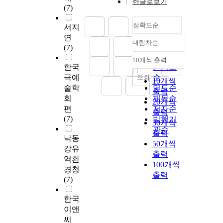
한글로보기
(7)
정확도순
서지
연
내림차순
정확도
(7)
순
10개씩 출력
내림차순
한국
인기도
극예
순
조회
10개씩
술학
연도순
출력
회
제목순
20개씩
편
저자순
출력
(7)
발행기
30개씩
관순
출력
낙동
50개씩
강유
출력
역환
100개씩
경청
출력
(7)
한국
이앤
씨