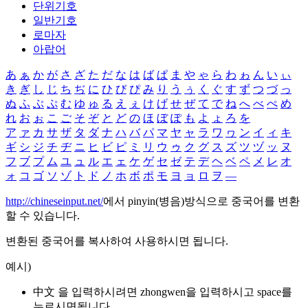
단위기호
일반기호
로마자
아랍어
あ
ぁ
か
が
さ
ざ
た
だ
な
は
ば
ぱ
ま
や
ゃ
ら
わ
ゎ
ん
い
ぃ
き
ぎ
し
じ
ち
ぢ
に
ひ
び
ぴ
み
り
う
ぅ
く
ぐ
す
ず
つ
づ
っ
ぬ
ふ
ぶ
ぷ
む
ゆ
ゅ
る
え
ぇ
け
げ
せ
ぜ
て
で
ね
へ
べ
ぺ
め
れ
お
ぉ
こ
ご
そ
ぞ
と
ど
の
ほ
ぼ
ぽ
も
よ
ょ
ろ
を
ア
ァ
カ
サ
ザ
タ
ダ
ナ
ハ
バ
パ
マ
ヤ
ャ
ラ
ワ
ヮ
ン
イ
ィ
キ
ギ
シ
ジ
チ
ヂ
ニ
ヒ
ビ
ピ
ミ
リ
ウ
ゥ
ク
グ
ス
ズ
ツ
ヅ
ッ
ヌ
フ
ブ
プ
ム
ユ
ュ
ル
エ
ェ
ケ
ゲ
セ
ゼ
テ
デ
ヘ
ベ
ペ
メ
レ
オ
ォ
コ
ゴ
ソ
ゾ
ト
ド
ノ
ホ
ボ
ポ
モ
ヨ
ョ
ロ
ヲ
―
http://chineseinput.net/
에서 pinyin(병음)방식으로 중국어를 변환
할 수 있습니다.
변환된 중국어를 복사하여 사용하시면 됩니다.
예시)
中文 을 입력하시려면
zhongwen
을 입력하시고 space를
누르시면됩니다.