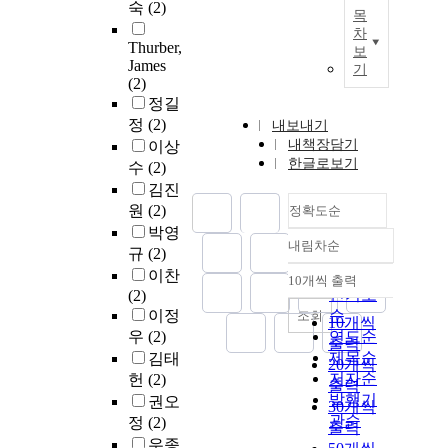
숙
(2)
목
차
Thurber,
보
James
기
(2)
정길
정
(2)
내보내기
내책장담기
이상
한글로보기
수
(2)
김진
원
(2)
정확도순
박영
내림차순
정확도
규
(2)
순
이찬
10개씩 출력
내림차순
인기도
(2)
이정
순
조회
10개씩
우
(2)
연도순
출력
제목순
김태
20개씩
저자순
헌
(2)
출력
발행기
권오
30개씩
관순
정
(2)
출력
우종