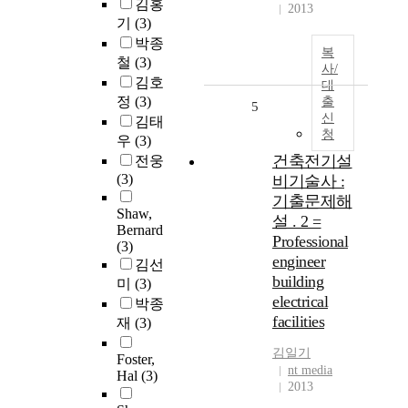
김홍
2013
기
(3)
박종
복
철
(3)
사/
김호
대
정
(3)
출
5
신
김태
청
우
(3)
건축전기설
전웅
(3)
비기술사 :
기출문제해
Shaw,
설 . 2 =
Bernard
Professional
(3)
engineer
김선
building
미
(3)
electrical
박종
facilities
재
(3)
김일기
Foster,
nt media
Hal
(3)
2013