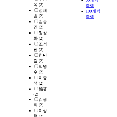
50개씩
옥
(2)
출력
정태
100개씩
범
(2)
출력
김종
건
(2)
정상
화
(2)
조성
권
(2)
한만
길
(2)
박영
수
(2)
이중
석
(2)
編著
(2)
김광
휘
(2)
이상
혁
(2)