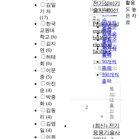
정확도
활용
전기설비기
김일
순
도 높
10개씩 출력
술사 400선
기 저
내림차순
인기도
은 자
=
(17)
순
조회
료
10개씩
Professional
한국
연도순
출력
교원대
engineer
제목순
20개씩
학교
(6)
building
저자순
출력
김지
electrical
발행기
30개씩
연
(6)
facilities
관순
출력
허태
50개씩
김일기
회
(6)
NT미디어
출력
이문
2014
100개씩
종
(5)
출력
이진
복
순
(4)
사/
박종
대
화
(4)
출
2
김동
신
리
(4)
청
김영
(최신) 전기
일
(4)
응용기술사
이원