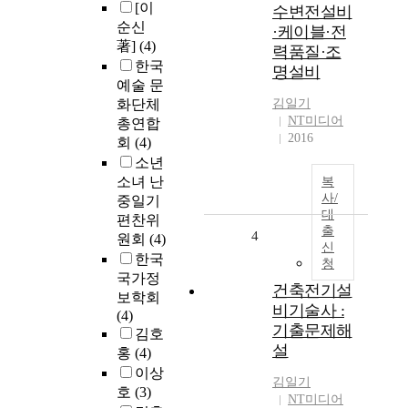
[이
수변전설비
순신
·케이블·전
著]
(4)
력품질·조
한국
명설비
예술 문
화단체
김일기
NT미디어
총연합
2016
회
(4)
소년
소녀 난
복
사/
중일기
대
편찬위
출
4
원회
(4)
신
한국
청
국가정
건축전기설
보학회
비기술사 :
(4)
기출문제해
김호
설
홍
(4)
이상
김일기
호
(3)
NT미디어