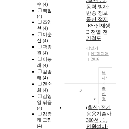
300선 . 2 ,
수
(4)
동력·방재·
백철
반송·정보
(4)
통신·접지
조연
·ES·신재생
현
(4)
E·전열·전
이순
기철도
신
(4)
곽종
김일기
원
(4)
NT미디어
이봉
2016
래
(4)
김종
복
래
(4)
사/
대
전숙
출
희
(4)
3
신
김영
청
일 엮음
(최신) 전기
(4)
응용기술사
김종
300선 . 1 ,
래 그림
(4)
전원설비·