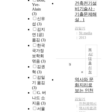
Bois,
건축전기설
Yve-
비기술사 :
Alain
(3)
기출문제해
신유
설 . 1
섭
(3)
김일기
김지
Nt media
연 [공]
2013
옮김
(3)
한국
복
국가정
사/
보학회
대
엮음
(3)
출
9
김권
신
혁
(3)
청
김일
역사와 문
기 옮김
화지리로
(3)
보는 인천
G. 버
나드 쇼
김일기
지음
(3)
인천광역시
역사자료관
서울