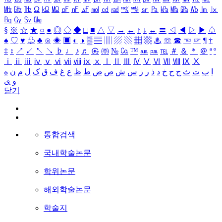
㎒
㎓
㎔
Ω
㏀
㏁
㎊
㎋
㎌
㏖
㏅
㎭
㎮
㎯
㏛
㎩
㎪
㎫
㎬
㏝
㏐
㏓
㏃
㏉
㏜
㏆
§
※
☆
★
○
●
◎
◇
◆
□
■
△
▽
→
←
↑
↓
↔
〓
◁
◀
▷
▶
♤
♠
♡
♥
♧
♣
⊙
◈
▣
◐
◑
▒
▤
▥
▨
▧
▦
▩
♨
☏
☎
☜
☞
¶
†
‡
↕
↗
↙
↖
↘
♭
♩
♪
♬
㉿
㈜
№
㏇
™
㏂
㏘
℡
＃
＆
＊
＠
ª
º
ⅰ
ⅱ
ⅲ
ⅳ
ⅴ
ⅵ
ⅶ
ⅷ
ⅸ
ⅹ
Ⅰ
Ⅱ
Ⅲ
Ⅳ
Ⅴ
Ⅵ
Ⅶ
Ⅷ
Ⅸ
Ⅹ
ا
ب
ت
ث
ج
ح
خ
د
ذ
ر
ز
س
ش
ص
ض
ط
ظ
ع
غ
ف
ق
ک
ل
م
ن
ه
و
ی
닫기
통합검색
국내학술논문
학위논문
해외학술논문
학술지