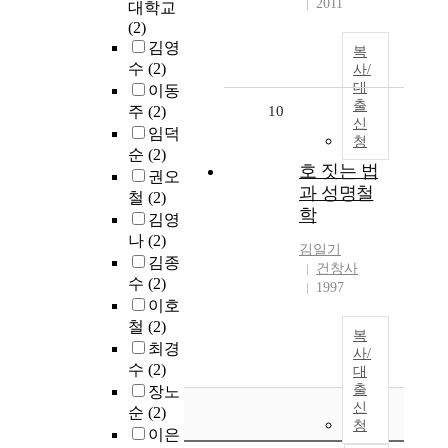
2011
대학교
(2)
김영
복
수
(2)
사/
대
이동
출
주
(2)
10
신
임덕
청
순
(2)
호 짓는 법
권오
과 성명철
철
(2)
학
김영
나
(2)
김일기
김종
건창사
수
(2)
1997
이호
철
(2)
복
최경
사/
수
(2)
대
출
장노
신
순
(2)
청
이은