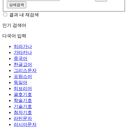
상세검색
결과 내 재검색
인기 검색어
다국어 입력
히라가나
가타카나
중국어
한글고어
그리스문자
프랑스어
독일어
히브리어
괄호기호
학술기호
기술기호
첨자기호
라틴문자
러시아문자