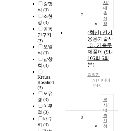
사/
강형
대
석
(3)
출
7
조현
신
정
(3)
청
공동
(최신) 전기
연구자
응용기술사
(3)
. 3 , 기출문
오일
제풀이 (91-
석
(3)
106회 6회
남창
분)
희
(3)
김일기
Krauss,
NT미디어
Rosalind
2016
(3)
오유
경
(3)
복
사/
이무
대
철
(3)
출
8
배수
신
희
(3)
청