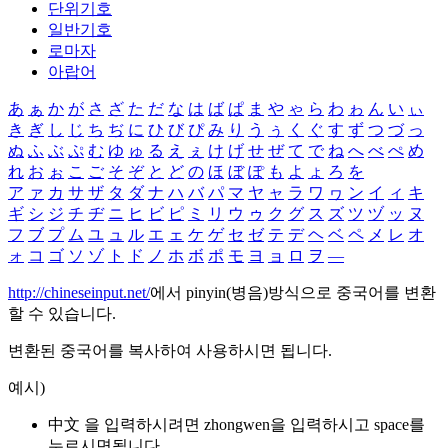
단위기호
일반기호
로마자
아랍어
あ
ぁ
か
が
さ
ざ
た
だ
な
は
ば
ぱ
ま
や
ゃ
ら
わ
ゎ
ん
い
ぃ
き
ぎ
し
じ
ち
ぢ
に
ひ
び
ぴ
み
り
う
ぅ
く
ぐ
す
ず
つ
づ
っ
ぬ
ふ
ぶ
ぷ
む
ゆ
ゅ
る
え
ぇ
け
げ
せ
ぜ
て
で
ね
へ
べ
ぺ
め
れ
お
ぉ
こ
ご
そ
ぞ
と
ど
の
ほ
ぼ
ぽ
も
よ
ょ
ろ
を
ア
ァ
カ
サ
ザ
タ
ダ
ナ
ハ
バ
パ
マ
ヤ
ャ
ラ
ワ
ヮ
ン
イ
ィ
キ
ギ
シ
ジ
チ
ヂ
ニ
ヒ
ビ
ピ
ミ
リ
ウ
ゥ
ク
グ
ス
ズ
ツ
ヅ
ッ
ヌ
フ
ブ
プ
ム
ユ
ュ
ル
エ
ェ
ケ
ゲ
セ
ゼ
テ
デ
ヘ
ベ
ペ
メ
レ
オ
ォ
コ
ゴ
ソ
ゾ
ト
ド
ノ
ホ
ボ
ポ
モ
ヨ
ョ
ロ
ヲ
―
http://chineseinput.net/
에서 pinyin(병음)방식으로 중국어를 변환
할 수 있습니다.
변환된 중국어를 복사하여 사용하시면 됩니다.
예시)
中文 을 입력하시려면
zhongwen
을 입력하시고 space를
누르시면됩니다.