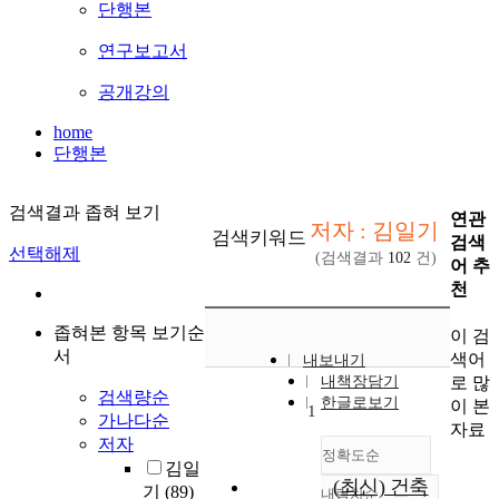
단행본
연구보고서
공개강의
home
단행본
검색결과 좁혀 보기
연관
저자 : 김일기
검색키워드
검색
선택해제
(검색결과
102
건)
어 추
천
좁혀본 항목 보기순
이 검
서
색어
내보내기
로 많
내책장담기
검색량순
한글로보기
이 본
1
가나다순
자료
저자
정확도순
김일
(최신) 건축
기
(89)
내림차순