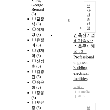
Shaw,
George
복
Bernard
사/
(3)
대
김왕
출
6
식
(3)
신
청
석재
왕
(3)
건축전기설
유정
비기술사 :
아
(3)
기출문제해
양재
설 . 3 =
학
(3)
Professional
신정
engineer
훈
(3)
building
김광
electrical
린
(3)
facilities
송은
희
(3)
김일기
nt media
정웅
2013
(3)
오윤
정
(3)
복