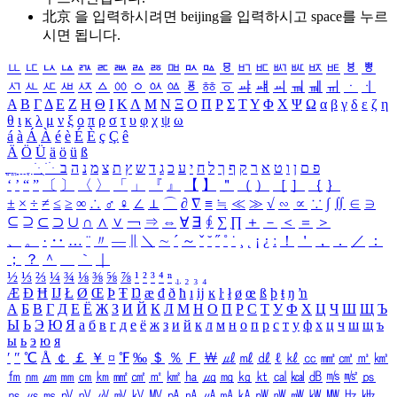
北京 을 입력하시려면
beijing
을 입력하시고 space를 누르
시면 됩니다.
ㅥ
ㅦ
ㅧ
ㅨ
ㅩ
ㅪ
ㅫ
ㅬ
ㅭ
ㅮ
ㅯ
ㅰ
ㅱ
ㅲ
ㅳ
ㅴ
ㅵ
ㅶ
ㅷ
ㅸ
ㅹ
ㅺ
ㅻ
ㅼ
ㅽ
ㅾ
ㅿ
ㆀ
ㆁ
ㆂ
ㆃ
ㆄ
ㆅ
ㆆ
ㆇ
ㆈ
ㆉ
ㆊ
ㆋ
ㆌ
ㆍ
ㆎ
Α
Β
Γ
Δ
Ε
Ζ
Η
Θ
Ι
Κ
Λ
Μ
Ν
Ξ
Ο
Π
Ρ
Σ
Τ
Υ
Φ
Χ
Ψ
Ω
α
β
γ
δ
ε
ζ
η
θ
ι
κ
λ
μ
ν
ξ
ο
π
ρ
σ
τ
υ
φ
χ
ψ
ω
á
à
Á
À
é
è
É
È
ç
Ç
ê
Ä
Ö
Ü
ä
ö
ü
ß
ְ
ֳ
ֲ
ֱ
ָ
ַ
ֵ
ֶ
ִ
ֹ
ּ
ֻ
ׂ
ׁ
ּ
ב
ה
נ
מ
צ
ת
ץ
ש
ד
ג
כ
ע
י
ח
ל
ך
ף
ק
ר
א
ט
ו
ן
ם
פ
‘
’
“
”
〔
〕
〈
〉
「
」
『
』
【
】
＂
（
）
［
］
｛
｝
±
×
÷
≠
≤
≥
∞
∴
♂
♀
∠
⊥
⌒
∂
∇
≡
≒
≪
≫
√
∽
∝
∵
∫
∬
∈
∋
⊆
⊇
⊂
⊃
∪
∩
∧
∨
￢
⇒
⇔
∀
∃
∮
∑
∏
＋
－
＜
＝
＞
、
。
·
‥
…
¨
〃
―
∥
＼
∼
´
～
ˇ
˘
˝
˚
˙
¸
˛
¡
¿
ː
！
＇
，
．
／
：
；
？
＾
＿
｀
｜
½
⅓
⅔
¼
¾
⅛
⅜
⅝
⅞
¹
²
³
⁴
ⁿ
₁
₂
₃
₄
Æ
Ð
Ħ
Ĳ
Ł
Ø
Œ
Þ
Ŧ
Ŋ
æ
đ
ð
ħ
ı
ĳ
ĸ
ŀ
ł
ø
œ
ß
þ
ŧ
ŋ
ŉ
А
Б
В
Г
Д
Е
Ё
Ж
З
И
Й
К
Л
М
Н
О
П
Р
С
Т
У
Ф
Х
Ц
Ч
Ш
Щ
Ъ
Ы
Ь
Э
Ю
Я
а
б
в
г
д
е
ё
ж
з
и
й
к
л
м
н
о
п
р
с
т
у
ф
х
ц
ч
ш
щ
ъ
ы
ь
э
ю
я
′
″
℃
Å
￠
￡
￥
¤
℉
‰
＄
％
Ｆ
￦
㎕
㎖
㎗
ℓ
㎘
㏄
㎣
㎤
㎥
㎦
㎙
㎚
㎛
㎜
㎝
㎞
㎟
㎠
㎡
㎢
㏊
㎍
㎎
㎏
㏏
㎈
㎉
㏈
㎧
㎨
㎰
㎱
㎲
㎳
㎴
㎵
㎶
㎷
㎸
㎹
㎀
㎁
㎂
㎃
㎄
㎺
㎻
㎽
㎾
㎿
㎐
㎑