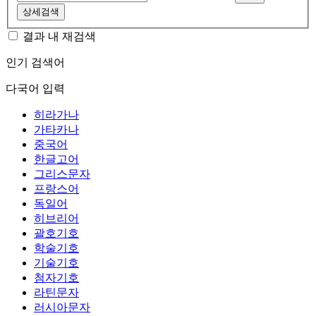
상세검색
결과 내 재검색
인기 검색어
다국어 입력
히라가나
가타카나
중국어
한글고어
그리스문자
프랑스어
독일어
히브리어
괄호기호
학술기호
기술기호
첨자기호
라틴문자
러시아문자