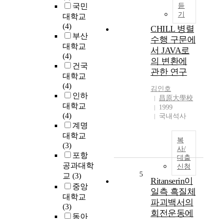
에
국민
듣
투
어
기
대학교
표
떠
(4)
방
CHILL 병렬
한
부산
식
수행 구문에
영
대학교
에
서 JAVA로
향
(4)
서
의 변환에
을
건국
공
관한 연구
미
대학교
직
치
(4)
선
김인호
는
인하
거
昌原大學校
지
의
대학교
1999
를
실
(4)
국내석사
비
태
계명
교
를
대학교
,
복
파
(3)
사/
검
악
포항
대출
증
하
공과대학
신청
해
고
5
교
(3)
보
Ritanserin이
문
중앙
고
일측 흑질체
제
대학교
자
파괴백서의
점
(3)
하
회전운동에
을
동아
였