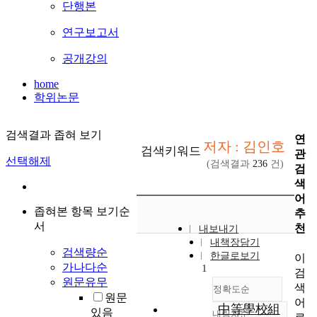
단행본
연구보고서
공개강의
home
학위논문
검색결과 좁혀 보기
연
저자 : 김인호
검색키워드
관
선택해제
(검색결과
236
건)
검
색
어
좁혀본 항목 보기순
추
서
천
내보내기
내책장담기
검색량순
한글로보기
이
가나다순
1
검
원문유무
색
정확도순
원문
어
中等學校組
있음
내림차순