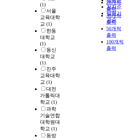
제목순
20개씩
)
영
(1)
저자순
,
출력
향
서울
발행기
비
30개씩
을
교육대학
관순
상
미
출력
교
(1)
장
칠
50개씩
한동
기
것
출력
대학교
업
인
100개씩
(1)
을
가
출력
동신
상
?
대학교
장
(1)
기
진주
업
2
교육대학
에
.
교
(1)
게
유
대전
매
아
가톨릭대
각
신
학교
(1)
함
체
으
과학
활
로
기술연합
동
써
에
대학원대
상
서
학교
(1)
장
동
동방
기