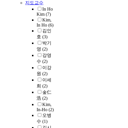
선
지도교수
.
배
In Ho
본
정
Kim
(7)
연
하
Kim,
구
였
In Ho
(6)
에
다
김인
서
.
호
(3)
는
운
박기
2
동
영
(2)
0
능
강영
0
력
수
(2)
0
을
이강
년
측
원
(2)
부
정
이세
터
하
2
희
(2)
기
0
위
金仁
0
한
浩
(2)
6
연
Kim,
년
구
In-Ho
(2)
의
도
오병
기
구
수
(1)
간
는
김시