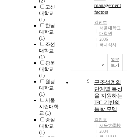
(2)
(
데
management
고신
M
그
factors
대학교
&
목
(1)
A
적
김인호
한남
)
서울대학교
이
대학교
대학원
,
있
(1)
2006
우
다
조선
국내석사
회
.
대학교
상
이
(1)
장
와
원문
광운
으
같
보기
대학교
로
은
(1)
분
목
9
원광
구조설계의
류
적
대학교
단계별 특성
하
을
(1)
을 지원하는
고
달
서울
,
IFC 기반의
성
시립대학
비
하
통합 모델
교
(1)
상
기
숭실
장
김인호
위
서울大學校
기
대학교
해
2004
업
(1)
서
국내박사