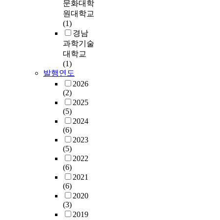
요
문화대학
업
의
원대학교
의
활
(1)
일
용
경남
부
이
과학기술
분
유
대학교
이
아
(1)
되
의
발행연도
어
신
2026
상
체
(2)
장
활
2025
기
동
(5)
업
즐
2024
의
거
(6)
지
움
2023
위
에
(5)
를
어
2022
획
(6)
떠
득
2021
한
(6)
하
영
2020
는
향
(3)
기
을
2019
업
미