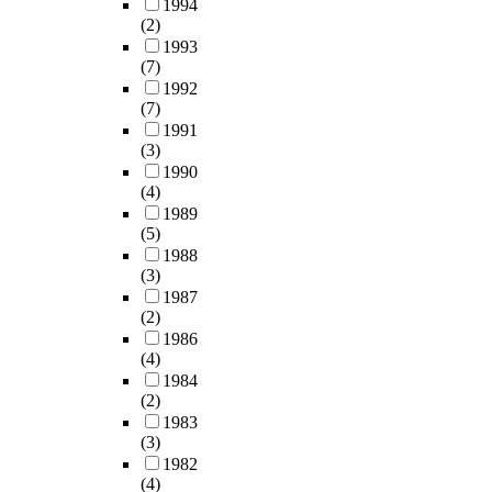
1994
우
0
(2)
회
명
1993
상
,
(7)
장
여
1992
(
2
(7)
R
0
1991
e
(3)
명
v
1990
)
(4)
e
을
1989
r
실
(5)
s
험
1988
e
집
(3)
T
단
1987
a
(
(2)
k
남
1986
e
9
(4)
o
명
1984
v
여
(2)
e
1
1983
r
1
(3)
o
명
1982
r
)
(4)