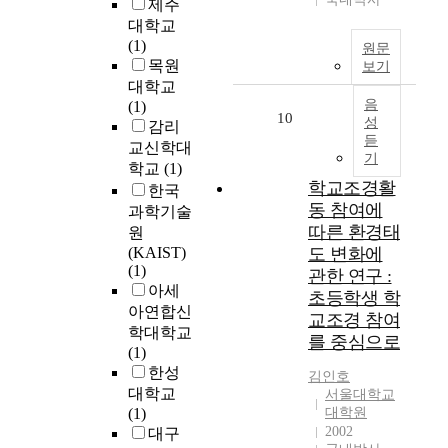
이
제주
다
기
대학교
음
업
(1)
과
원문
공
목원
같
보기
개
은
대학교
방
음
연
(1)
10
성
법
구
감리
듣
을
문
교신학대
기
선
제
학교
(1)
택
를
학교조경활
한국
하
설
동 참여에
과학기술
게
정
따른 환경태
원
되
하
(KAIST)
도 변화에
는
였
(1)
관한 연구 :
결
다
아세
초등학생 학
정
.
아연합신
교조경 참여
요
학대학교
를 중심으로
인
(1)
에
1
한성
김인호
대
.
대학교
서울대학교
해
유
(1)
대학원
분
아
2002
대구
석
신