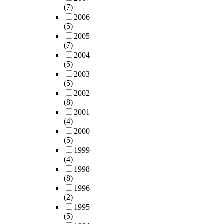
장
염
(7)
기
창
2006
업
동
(5)
과
에
2005
인
위
(7)
수
치
2004
ㆍ
한
(5)
합
D
2003
병
어
(5)
하
린
2002
여
(8)
이
우
2001
집
(4)
회
만
2000
적
5
(5)
인
세
1999
방
유
(4)
법
아
1998
으
4
(8)
로
0
1996
상
명
(2)
장
(
1995
하
남
(5)
는
2