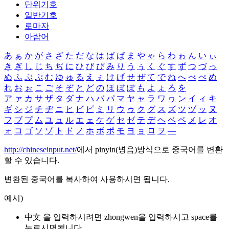
단위기호
일반기호
로마자
아랍어
あ
ぁ
か
が
さ
ざ
た
だ
な
は
ば
ぱ
ま
や
ゃ
ら
わ
ゎ
ん
い
ぃ
き
ぎ
し
じ
ち
ぢ
に
ひ
び
ぴ
み
り
う
ぅ
く
ぐ
す
ず
つ
づ
っ
ぬ
ふ
ぶ
ぷ
む
ゆ
ゅ
る
え
ぇ
け
げ
せ
ぜ
て
で
ね
へ
べ
ぺ
め
れ
お
ぉ
こ
ご
そ
ぞ
と
ど
の
ほ
ぼ
ぽ
も
よ
ょ
ろ
を
ア
ァ
カ
サ
ザ
タ
ダ
ナ
ハ
バ
パ
マ
ヤ
ャ
ラ
ワ
ヮ
ン
イ
ィ
キ
ギ
シ
ジ
チ
ヂ
ニ
ヒ
ビ
ピ
ミ
リ
ウ
ゥ
ク
グ
ス
ズ
ツ
ヅ
ッ
ヌ
フ
ブ
プ
ム
ユ
ュ
ル
エ
ェ
ケ
ゲ
セ
ゼ
テ
デ
ヘ
ベ
ペ
メ
レ
オ
ォ
コ
ゴ
ソ
ゾ
ト
ド
ノ
ホ
ボ
ポ
モ
ヨ
ョ
ロ
ヲ
―
http://chineseinput.net/
에서 pinyin(병음)방식으로 중국어를 변환
할 수 있습니다.
변환된 중국어를 복사하여 사용하시면 됩니다.
예시)
中文 을 입력하시려면
zhongwen
을 입력하시고 space를
누르시면됩니다.