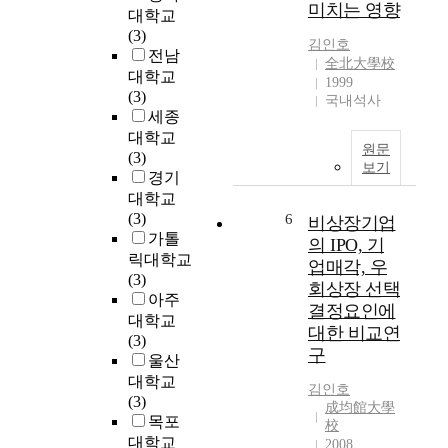
도
미치는 영향
대학교
다
출
(3)
.
김인호
한
전남
이
全北大學校
후
대학교
를
1999
운
(3)
근
국내석사
영
세종
거
적
대학교
로
ㆍ
원문
(3)
유
제
보기
경기
아
도
의
대학교
적
운
(3)
6
비상장기업
ㆍ
동
가톨
의 IPO, 기
기
능
릭대학교
업매각, 우
술
력
(3)
회상장 선택
적
과
아주
측
결정요인에
즐
대학교
면
대한 비교연
거
(3)
에
구
움
울산
서
증
대학교
투
김인호
진
(3)
표
成均館大學
을
목포
校
방
위
대학교
2008
식