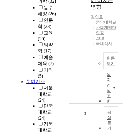
에 미치는
과학
(32)
영향
농수
해양
(26)
김인호
인문
중앙대학교
학
(23)
사회개발대
교육
학원
(20)
2010
국내석사
의약
학
(17)
예술
원문
체육
(7)
보기
기타
본
목
(5)
연
차
수여기관
구
검
서울
는
색
대학교
유
조
(24)
아
회
단국
신
대학교
체
음
3
(24)
성
활
듣
경북
동
기
대학교
에