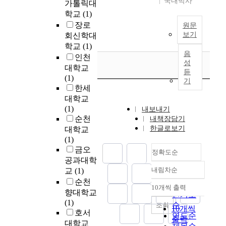
국내박사
가톨릭대
하
체
학교
(1)
였
활
장로
원문
다
동
보기
회신학대
.
에
학교
(1)
서
음
인천
가
동
성
대학교
장
요
듣
(1)
대
의
기
한세
표
활
대학교
적
용
(1)
인
내보내기
이
순천
방
내책장담기
유
한글로보기
법
대학교
아
인
(1)
의
신
금오
운
정확도순
규
공과대학
동
공
내림차순
능
교
(1)
정확도
모
력
순천
순
10개씩 출력
(
에
내림차순
향대학교
인기도
I
어
(1)
순
조회
10개씩
P
떠
호서
연도순
출력
O
한
대학교