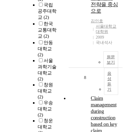
한
전략을 중심
국립
획
교
으로
공주대학
득
수
교
(2)
하
-
김인호
기
한국
학
서울대학교
위
교통대학
습
대학원
해
방
교
(2)
2009
택
법
안동
국내석사
할
모
대학교
수
색
(2)
원문
있
에
서울
보기
는
필
과학기술
방
요
대학교
음
법
한
8
(2)
성
을
기
듣
창원
I
초
기
대학교
P
정
(2)
Claim
O
보
우송
management
,
를
대학교
during
기
제
(2)
construction
업
공
청운
based on key
매
하
대학교
각
claim
는