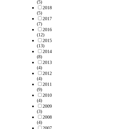
(5)
매
칠
2018
각
것
(5)
(
인
2017
S
가
(7)
e
?
2016
l
(12)
l
2015
o
본
(13)
u
연
2014
t
구
(8)
)
의
2013
,
대
(4)
비
상
2012
상
(4)
은
장
2011
서
(9)
기
울
2010
업
특
(4)
이
별
2009
부
시
(3)
실
강
2008
한
서
(4)
상
구
2007