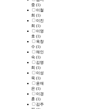
에
오
중
(1)
서
세
이철
세
르
희
(1)
가
츠
이진
지
키
희
(1)
상
가
이영
장
개
호
(1)
방
발
옥창
법
하
수
(1)
중
고
하
채인
임
나
숙
숙
(1)
를
희
김명
선
(
희
(1)
택
2
이성
하
0
욱
(1)
여
0
윤재
상
3
은
(1)
장
)
이경
한
가
훈
(1)
비
수
김주
상
정