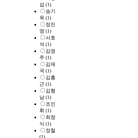
섭
(1)
요
거
인
송기
움
을
옥
(1)
검
비
사
정진
교
도
영
(1)
분
구
서호
석
는
석
(1)
하
한
김영
였
국
주
(1)
다
초
김재
.
등
국
(1)
학
김흥
I
생
근
(1)
P
의
김형
O
실
남
(1)
를
정
선
조인
에
택
맞
휘
(1)
한
도
최창
기
록
식
(1)
업
개
정철
들
발
(1)