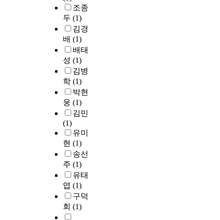
은
한
조종
상
아
두
(1)
대
동
김경
적
신
배
(1)
으
체
배태
로
활
성
(1)
높
동
김병
은
즐
학
(1)
수
거
박현
익
움
성
웅
(1)
검
과
사
김민
성
지
(1)
장
(
유미
성
박
현
(1)
을
순
송선
나
이
주
(1)
타
,
유태
냈
2
엽
(1)
고
0
구덕
,
0
회
(1)
낮
0
은