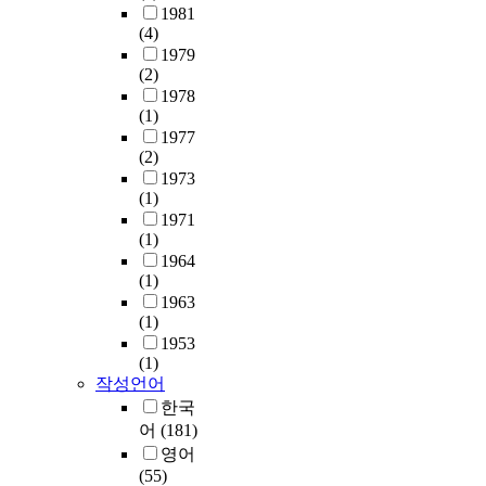
B
과
1981
a
비
(4)
c
교
1979
k
(2)
집
-
1978
단
(1)
D
(
1977
o
남
(2)
o
1
1973
r
0
(1)
L
명
1971
i
,
(1)
s
여
1964
t
1
(1)
i
0
1963
n
명
(1)
g
)
1953
)
으
(1)
의
로
작성언어
방
나
한국
법
누
어
(181)
이
어
영어
있
무
(55)
다