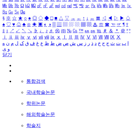
㎒
㎓
㎔
Ω
㏀
㏁
㎊
㎋
㎌
㏖
㏅
㎭
㎮
㎯
㏛
㎩
㎪
㎫
㎬
㏝
㏐
㏓
㏃
㏉
㏜
㏆
§
※
☆
★
○
●
◎
◇
◆
□
■
△
▽
→
←
↑
↓
↔
〓
◁
◀
▷
▶
♤
♠
♡
♥
♧
♣
⊙
◈
▣
◐
◑
▒
▤
▥
▨
▧
▦
▩
♨
☏
☎
☜
☞
¶
†
‡
↕
↗
↙
↖
↘
♭
♩
♪
♬
㉿
㈜
№
㏇
™
㏂
㏘
℡
＃
＆
＊
＠
ª
º
ⅰ
ⅱ
ⅲ
ⅳ
ⅴ
ⅵ
ⅶ
ⅷ
ⅸ
ⅹ
Ⅰ
Ⅱ
Ⅲ
Ⅳ
Ⅴ
Ⅵ
Ⅶ
Ⅷ
Ⅸ
Ⅹ
ا
ب
ت
ث
ج
ح
خ
د
ذ
ر
ز
س
ش
ص
ض
ط
ظ
ع
غ
ف
ق
ک
ل
م
ن
ه
و
ی
닫기
통합검색
국내학술논문
학위논문
해외학술논문
학술지