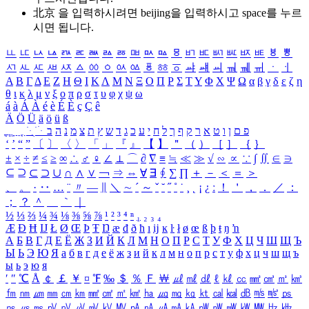
北京 을 입력하시려면
beijing
을 입력하시고 space를 누르
시면 됩니다.
ㅥ
ㅦ
ㅧ
ㅨ
ㅩ
ㅪ
ㅫ
ㅬ
ㅭ
ㅮ
ㅯ
ㅰ
ㅱ
ㅲ
ㅳ
ㅴ
ㅵ
ㅶ
ㅷ
ㅸ
ㅹ
ㅺ
ㅻ
ㅼ
ㅽ
ㅾ
ㅿ
ㆀ
ㆁ
ㆂ
ㆃ
ㆄ
ㆅ
ㆆ
ㆇ
ㆈ
ㆉ
ㆊ
ㆋ
ㆌ
ㆍ
ㆎ
Α
Β
Γ
Δ
Ε
Ζ
Η
Θ
Ι
Κ
Λ
Μ
Ν
Ξ
Ο
Π
Ρ
Σ
Τ
Υ
Φ
Χ
Ψ
Ω
α
β
γ
δ
ε
ζ
η
θ
ι
κ
λ
μ
ν
ξ
ο
π
ρ
σ
τ
υ
φ
χ
ψ
ω
á
à
Á
À
é
è
É
È
ç
Ç
ê
Ä
Ö
Ü
ä
ö
ü
ß
ְ
ֳ
ֲ
ֱ
ָ
ַ
ֵ
ֶ
ִ
ֹ
ּ
ֻ
ׂ
ׁ
ּ
ב
ה
נ
מ
צ
ת
ץ
ש
ד
ג
כ
ע
י
ח
ל
ך
ף
ק
ר
א
ט
ו
ן
ם
פ
‘
’
“
”
〔
〕
〈
〉
「
」
『
』
【
】
＂
（
）
［
］
｛
｝
±
×
÷
≠
≤
≥
∞
∴
♂
♀
∠
⊥
⌒
∂
∇
≡
≒
≪
≫
√
∽
∝
∵
∫
∬
∈
∋
⊆
⊇
⊂
⊃
∪
∩
∧
∨
￢
⇒
⇔
∀
∃
∮
∑
∏
＋
－
＜
＝
＞
、
。
·
‥
…
¨
〃
―
∥
＼
∼
´
～
ˇ
˘
˝
˚
˙
¸
˛
¡
¿
ː
！
＇
，
．
／
：
；
？
＾
＿
｀
｜
½
⅓
⅔
¼
¾
⅛
⅜
⅝
⅞
¹
²
³
⁴
ⁿ
₁
₂
₃
₄
Æ
Ð
Ħ
Ĳ
Ł
Ø
Œ
Þ
Ŧ
Ŋ
æ
đ
ð
ħ
ı
ĳ
ĸ
ŀ
ł
ø
œ
ß
þ
ŧ
ŋ
ŉ
А
Б
В
Г
Д
Е
Ё
Ж
З
И
Й
К
Л
М
Н
О
П
Р
С
Т
У
Ф
Х
Ц
Ч
Ш
Щ
Ъ
Ы
Ь
Э
Ю
Я
а
б
в
г
д
е
ё
ж
з
и
й
к
л
м
н
о
п
р
с
т
у
ф
х
ц
ч
ш
щ
ъ
ы
ь
э
ю
я
′
″
℃
Å
￠
￡
￥
¤
℉
‰
＄
％
Ｆ
￦
㎕
㎖
㎗
ℓ
㎘
㏄
㎣
㎤
㎥
㎦
㎙
㎚
㎛
㎜
㎝
㎞
㎟
㎠
㎡
㎢
㏊
㎍
㎎
㎏
㏏
㎈
㎉
㏈
㎧
㎨
㎰
㎱
㎲
㎳
㎴
㎵
㎶
㎷
㎸
㎹
㎀
㎁
㎂
㎃
㎄
㎺
㎻
㎽
㎾
㎿
㎐
㎑