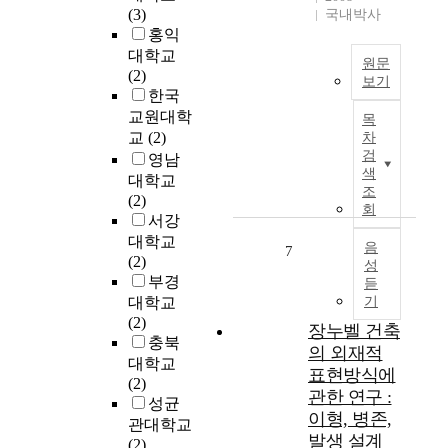
해
(3)
국내박사
의
유
홍익
개
아
대학교
선
원문
교
(2)
방
보기
육
한국
안
본
현
교원대학
을
목
연
장
교
(2)
차
제
구
에
검
영남
안
는
서
색
함
대학교
비
효
조
.
(2)
상
과
회
서강
장
적
대학교
기
음
으
7
(2)
성
업
로
부경
듣
이
활
대학교
기
상
용
(2)
장
장누벨 건축
할
충북
기
수
의 외재적
대학교
업
있
표현방식에
(2)
의
는
관한 연구 :
성균
지
적
이형, 병존,
관대학교
위
합
발생 설계
(2)
를