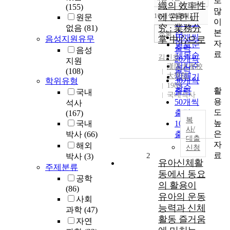
로
정확도
織의 效率性
(155)
많
순
10개씩 출력
에 관한 硏
원문
내림차순
이
인기도
究 : 業務分
없음
(81)
본
순
조회
10개씩
음성지원유무
掌 中心으로
자
연도순
출력
음성
료
제목순
김인호
20개씩
지원
저자순
漢陽大學校
출력
(108)
大學院
발행기
30개씩
학위유형
1989
관순
활
출력
국내
국내석사
용
50개씩
석사
도
출력
(167)
복
높
국내
100개씩
사/
은
박사
(66)
출력
대출
자
해외
신청
료
2
박사
(3)
유아신체활
주제분류
동에서 동요
공학
의 활용이
(86)
유아의 운동
사회
능력과 신체
과학
(47)
활동 즐거움
자연