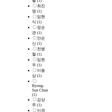
필
(1)
장
보
최진
기
완
업
영
(1)
한
들
운
임현
을
동
식
(1)
표
능
정순
본
력
관
(1)
으
검
안순
로
사
신
(1)
사
도
천병
용
구
철
(1)
하
를
임현
여
사
우
(1)
기
용
이용
업
하
상
(1)
공
였
개
다
Byong-
방
.
Sun Chun
법
신
(1)
선
체
김상
택
활
주
(1)
결
동
이경
정
즐