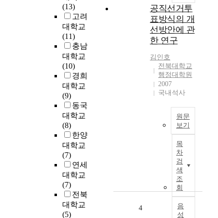
(13)
서
공직선거투
고려
동
표방식의 개
요
대학교
선방안에 관
의
(11)
한 연구
활
충남
용
대학교
김인호
이
(10)
전북대학교
유
행정대학원
경희
2007
아
대학교
국내석사
의
(9)
운
동국
동
대학교
원문
능
(8)
보기
력
한양
우
과
목
대학교
리
신
차
(7)
나
검
체
연세
라
색
활
대학교
의
조
동
(7)
공
회
즐
전북
직
거
대학교
선
음
4
움
(5)
성
거