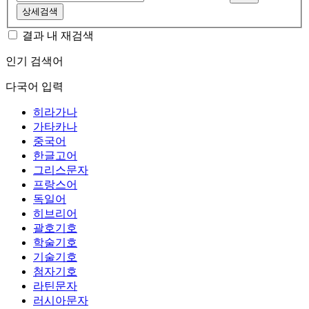
상세검색
결과 내 재검색
인기 검색어
다국어 입력
히라가나
가타카나
중국어
한글고어
그리스문자
프랑스어
독일어
히브리어
괄호기호
학술기호
기술기호
첨자기호
라틴문자
러시아문자