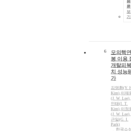
원
문
보
기
6
모의핵
봉 이용 
개탈피
치 성능
가
김영환(Y. H
Kim
)
,
이재
(J. W. Lee)
,
인태
(
I.
T.
Kim
)
,
이정
(J. W. Lee)
,
근일(G.
I.
Park)
한국소