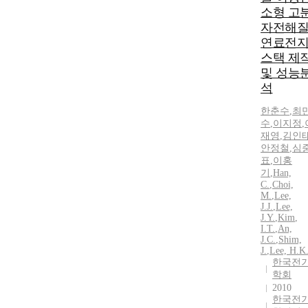
소형 고
자전해
연료전
스택 제
및 성능
석
한춘수
,
최
수
,
이지정
,
재영
,
김인
안정철
,
심
표
,
이홍
기
,
Han,
C.
,
Choi,
M.
,
Lee,
J.J.
,
Lee,
J.Y.
,
Kim
,
I.T.
,
An,
J.C.
,
Shim,
J.
,
Lee, H.K
한국전
학회
2010
한국전