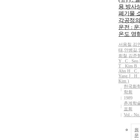
용 방사
폐기물 
각공정
운전 : 
온도 영
서용칠
,
김
태
,
안병길
,
희철
,
김준형
Y . C . Seo
,
T
.
Kim
,
B .
Ahn
,
H . C .
Yang
,
J . H .
Kim
)
한국화
학회
1989
춘계학
표회
Vol.- No
원
문