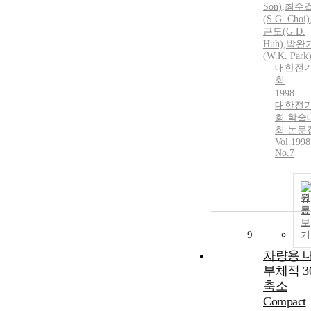
Son)
,
최수
(S.G. Choi)
근도(G.D.
Huh)
,
박완
(W.K. Park
대한전
회
1998
대한전
회 학술
회 논문
Vol.1998
No.7
원
문
보
9
기
차량용 
부체적 3
축소
Compact