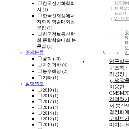
한국전기화학회
한국원
회 학술
지
(1)
표요지
한국신재생에너
Vol.13 N
지학회 학술대회논
문집
(1)
한국정보통신학
원
회 종합학술대회 논
문
문집
(1)
보
주제분류
3
기
공학
(20)
연구발
자연과학
(4)
문초록 :
농수해양
(2)
리공정 (
기타
(1)
) ; 냉각
발행연도
이용한
2019
(1)
CMSMP
2018
(1)
결정화
2017
(1)
서 붕산
2016
(4)
결정화
2014
(1)
코발트
2012
(1)
미치는 
2010
(1)