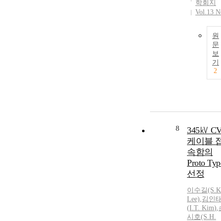
학회지
Vol.13 N
원
문
보
기
2
8
345㎸ C
케이블 
속함의
Proto Typ
선정
이수길(S.K
Lee)
,
김인
(
I.T.
Kim
)
,
시호(S.H.