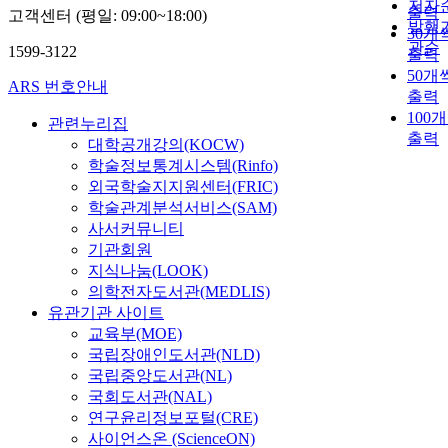
저자
출력
고객센터 (평일: 09:00~18:00)
발행
30개
관순
1599-3122
출력
50개
ARS 번호안내
출력
100
관련누리집
출력
대학공개강의(KOCW)
학술정보통계시스템(Rinfo)
외국학술지지원센터(FRIC)
학술관계분석서비스(SAM)
사서커뮤니티
기관회원
지식나눔(LOOK)
의학전자도서관(MEDLIS)
유관기관 사이트
교육부(MOE)
국립장애인도서관(NLD)
국립중앙도서관(NL)
국회도서관(NAL)
연구윤리정보포털(CRE)
사이언스온 (ScienceON)