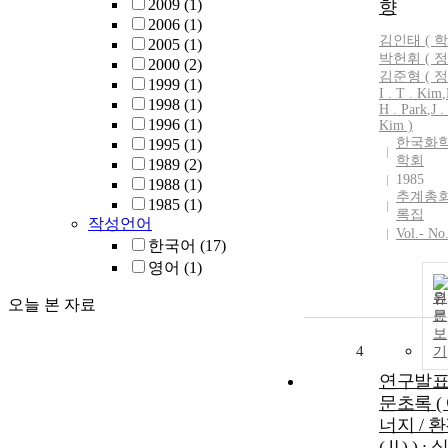
2009
(1)
향
2006
(1)
김인태
( 학
2005
(1)
박헌휘 ( 정
2000
(2)
김준형 ( 정 
1999
(1)
I
.
T
.
Kim
,
1998
(1)
H . Park
,
J .
1996
(1)
Kim
)
한국화
1995
(1)
학회
1989
(2)
1985
1988
(1)
추계총
1985
(1)
록집
작성언어
Vol.- No
한국어
(17)
영어
(1)
원
오늘 본 자료
문
보
4
기
연구발
문초록 (
너지 / 
(Ⅱ) ) :