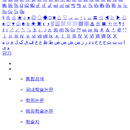
㎒
㎓
㎔
Ω
㏀
㏁
㎊
㎋
㎌
㏖
㏅
㎭
㎮
㎯
㏛
㎩
㎪
㎫
㎬
㏝
㏐
㏓
㏃
㏉
㏜
㏆
§
※
☆
★
○
●
◎
◇
◆
□
■
△
▽
→
←
↑
↓
↔
〓
◁
◀
▷
▶
♤
♠
♡
♥
♧
♣
⊙
◈
▣
◐
◑
▒
▤
▥
▨
▧
▦
▩
♨
☏
☎
☜
☞
¶
†
‡
↕
↗
↙
↖
↘
♭
♩
♪
♬
㉿
㈜
№
㏇
™
㏂
㏘
℡
＃
＆
＊
＠
ª
º
ⅰ
ⅱ
ⅲ
ⅳ
ⅴ
ⅵ
ⅶ
ⅷ
ⅸ
ⅹ
Ⅰ
Ⅱ
Ⅲ
Ⅳ
Ⅴ
Ⅵ
Ⅶ
Ⅷ
Ⅸ
Ⅹ
ا
ب
ت
ث
ج
ح
خ
د
ذ
ر
ز
س
ش
ص
ض
ط
ظ
ع
غ
ف
ق
ک
ل
م
ن
ه
و
ی
닫기
통합검색
국내학술논문
학위논문
해외학술논문
학술지