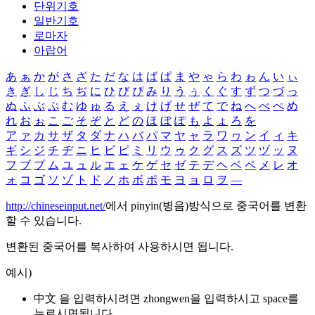
단위기호
일반기호
로마자
아랍어
あ
ぁ
か
が
さ
ざ
た
だ
な
は
ば
ぱ
ま
や
ゃ
ら
わ
ゎ
ん
い
ぃ
き
ぎ
し
じ
ち
ぢ
に
ひ
び
ぴ
み
り
う
ぅ
く
ぐ
す
ず
つ
づ
っ
ぬ
ふ
ぶ
ぷ
む
ゆ
ゅ
る
え
ぇ
け
げ
せ
ぜ
て
で
ね
へ
べ
ぺ
め
れ
お
ぉ
こ
ご
そ
ぞ
と
ど
の
ほ
ぼ
ぽ
も
よ
ょ
ろ
を
ア
ァ
カ
サ
ザ
タ
ダ
ナ
ハ
バ
パ
マ
ヤ
ャ
ラ
ワ
ヮ
ン
イ
ィ
キ
ギ
シ
ジ
チ
ヂ
ニ
ヒ
ビ
ピ
ミ
リ
ウ
ゥ
ク
グ
ス
ズ
ツ
ヅ
ッ
ヌ
フ
ブ
プ
ム
ユ
ュ
ル
エ
ェ
ケ
ゲ
セ
ゼ
テ
デ
ヘ
ベ
ペ
メ
レ
オ
ォ
コ
ゴ
ソ
ゾ
ト
ド
ノ
ホ
ボ
ポ
モ
ヨ
ョ
ロ
ヲ
―
http://chineseinput.net/
에서 pinyin(병음)방식으로 중국어를 변환
할 수 있습니다.
변환된 중국어를 복사하여 사용하시면 됩니다.
예시)
中文 을 입력하시려면
zhongwen
을 입력하시고 space를
누르시면됩니다.