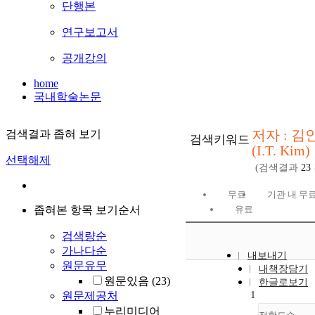
단행본
연구보고서
공개강의
home
국내학술논문
저자 : 김
검색결과 좁혀 보기
검색키워드
(I.T. Kim)
선택해제
(검색결과
23
무료
기관 내 무
좁혀본 항목 보기순서
유료
검색량순
가나다순
내보내기
원문유무
내책장담기
원문있음
(23)
한글로보기
1
원문제공처
누리미디어