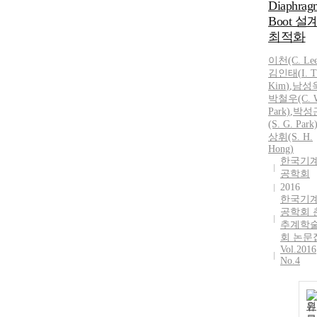
Diaphrag
Boot 설
최적화
이천(C. Lee
김인태
(
I.
T
Kim
)
,
남성
박철우(C. 
Park)
,
박성
(S. G. Park
상휘(S. H.
Hong)
한국기
공학회
2016
한국기
공학회 
추계학
회 논문
Vol.2016
No.4
원