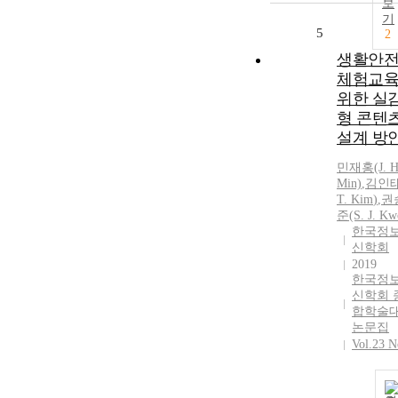
보
기
5
2
생활안
체험교
위한 실
형 콘텐
설계 방
민재홍(J. H
Min)
,
김인
T.
Kim
)
,
권
준(S. J. Kw
한국정
신학회
2019
한국정
신학회 
합학술
논문집
Vol.23 N