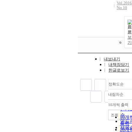
Vol.2016
No.10
원
문
보
기
내보내기
내책장담기
한글로보기
정확도순
내림차순
정확
순
10개씩 출력
내림
인기
순
조회
10개
연도
출력
제목
20개