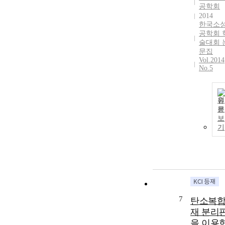
공학회
2014
한국소
공학회 
술대회 
문집
Vol.2014
No.5
원
문
보
기
7
탄소복
재 분리
을 이용