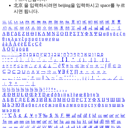
北京 을 입력하시려면
beijing
을 입력하시고 space를 누르
시면 됩니다.
ㅥ
ㅦ
ㅧ
ㅨ
ㅩ
ㅪ
ㅫ
ㅬ
ㅭ
ㅮ
ㅯ
ㅰ
ㅱ
ㅲ
ㅳ
ㅴ
ㅵ
ㅶ
ㅷ
ㅸ
ㅹ
ㅺ
ㅻ
ㅼ
ㅽ
ㅾ
ㅿ
ㆀ
ㆁ
ㆂ
ㆃ
ㆄ
ㆅ
ㆆ
ㆇ
ㆈ
ㆉ
ㆊ
ㆋ
ㆌ
ㆍ
ㆎ
Α
Β
Γ
Δ
Ε
Ζ
Η
Θ
Ι
Κ
Λ
Μ
Ν
Ξ
Ο
Π
Ρ
Σ
Τ
Υ
Φ
Χ
Ψ
Ω
α
β
γ
δ
ε
ζ
η
θ
ι
κ
λ
μ
ν
ξ
ο
π
ρ
σ
τ
υ
φ
χ
ψ
ω
á
à
Á
À
é
è
É
È
ç
Ç
ê
Ä
Ö
Ü
ä
ö
ü
ß
ְ
ֳ
ֲ
ֱ
ָ
ַ
ֵ
ֶ
ִ
ֹ
ּ
ֻ
ׂ
ׁ
ּ
ב
ה
נ
מ
צ
ת
ץ
ש
ד
ג
כ
ע
י
ח
ל
ך
ף
ק
ר
א
ט
ו
ן
ם
פ
‘
’
“
”
〔
〕
〈
〉
「
」
『
』
【
】
＂
（
）
［
］
｛
｝
±
×
÷
≠
≤
≥
∞
∴
♂
♀
∠
⊥
⌒
∂
∇
≡
≒
≪
≫
√
∽
∝
∵
∫
∬
∈
∋
⊆
⊇
⊂
⊃
∪
∩
∧
∨
￢
⇒
⇔
∀
∃
∮
∑
∏
＋
－
＜
＝
＞
、
。
·
‥
…
¨
〃
―
∥
＼
∼
´
～
ˇ
˘
˝
˚
˙
¸
˛
¡
¿
ː
！
＇
，
．
／
：
；
？
＾
＿
｀
｜
½
⅓
⅔
¼
¾
⅛
⅜
⅝
⅞
¹
²
³
⁴
ⁿ
₁
₂
₃
₄
Æ
Ð
Ħ
Ĳ
Ł
Ø
Œ
Þ
Ŧ
Ŋ
æ
đ
ð
ħ
ı
ĳ
ĸ
ŀ
ł
ø
œ
ß
þ
ŧ
ŋ
ŉ
А
Б
В
Г
Д
Е
Ё
Ж
З
И
Й
К
Л
М
Н
О
П
Р
С
Т
У
Ф
Х
Ц
Ч
Ш
Щ
Ъ
Ы
Ь
Э
Ю
Я
а
б
в
г
д
е
ё
ж
з
и
й
к
л
м
н
о
п
р
с
т
у
ф
х
ц
ч
ш
щ
ъ
ы
ь
э
ю
я
′
″
℃
Å
￠
￡
￥
¤
℉
‰
＄
％
Ｆ
￦
㎕
㎖
㎗
ℓ
㎘
㏄
㎣
㎤
㎥
㎦
㎙
㎚
㎛
㎜
㎝
㎞
㎟
㎠
㎡
㎢
㏊
㎍
㎎
㎏
㏏
㎈
㎉
㏈
㎧
㎨
㎰
㎱
㎲
㎳
㎴
㎵
㎶
㎷
㎸
㎹
㎀
㎁
㎂
㎃
㎄
㎺
㎻
㎽
㎾
㎿
㎐
㎑