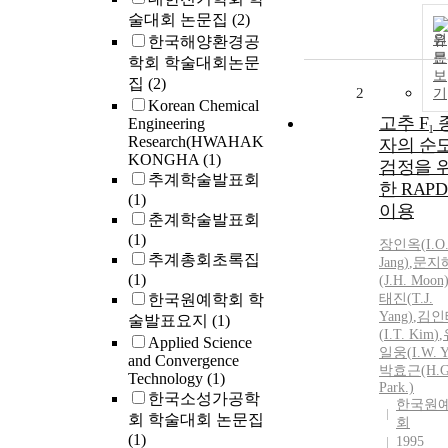
술대회 논문집
(2)
원
한국해양환경공
문
학회 학술대회논문
보
집
(2)
2
기
Korean Chemical
고추 F₁ 
Engineering
Research(HWAHAK
자의 순
KONGHA
(1)
검정을 
추계학술발표회
한 RAP
(1)
이용
춘계학술발표회
(1)
장인옥(
I.
O
추계총회초록집
Jang)
,
문지
(1)
(J.H. Moon
한국원예학회 학
태진(
T.
J.
Yang)
,
김인
술발표요지
(1)
(
I.T.
Kim
)
,
Applied Science
일웅(
I.
W. Y
and Convergence
박효근(H.G
Technology
(1)
Park.)
한국소성가공학
한국원
회 학술대회 논문집
회
(1)
1995