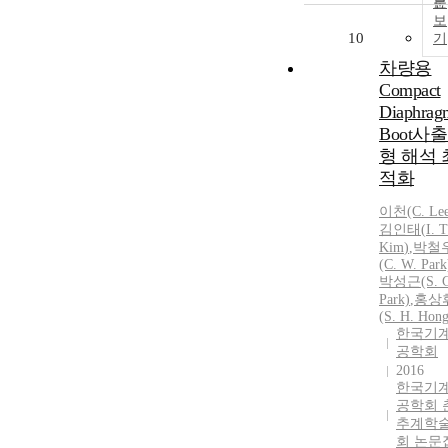
문
보
10
기
차량용
Compact
Diaphrag
Boot사
형 해석 
적화
이천(C. Lee
김인태
(
I.
T
Kim
)
,
박철
(C. W. Park
박성근(S. G
Park)
,
홍상
(S. H. Hong
한국기
공학회
2016
한국기
공학회 
추계학
회 논문