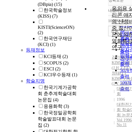
정확도순
(DBpia)
(15)
옥외용 
한국학술정보
내림차순
정확
리콘 애
(KISS)
(7)
순
10개씩 출력
의 산성
내림
인기
KISTI(ScienceON)
중 질산
순
조회
(2)
10개
온에 의
연도
한국연구재단
출력
열화특
제목
(KCI)
(1)
20개
연구
저자
등재정보
출력
발행
KCI등재
(2)
김인태
(
I.T.
30개
관순
SCOPUS
(2)
KIM
)
,
이정
출력
(J.H. LEE)
,
ESCI
(2)
50개
정태(J.
T.
KCI우수등재
(1)
출력
KIM
)
,
구자
학술지명
100
(J.Y. KOO)
한국기계가공학
대한전
출력
회 춘추계학술대회
회
논문집
(4)
1996
대한전
응용화학
(3)
회 학술
한국정밀공학회
회 논문
학술발표대회 논문
Vol.1996
집
(2)
No.11
대한전기학회 학