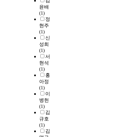
김
d
c
로
고
사
‘
o
윤배
u
인
있
용
혼
e
(1)
l
간
었
자
란
s
정
t
이
다
만
스
s
현주
u
자
.
족
러
o
(1)
r
신
본
,
운
c
신
a
을
연
웹
기
i
성희
l
들
구
사
억
a
(1)
s
여
는
이
이
l
서
c
다
이
트
되
s
h
현석
보
런
신
살
u
o
(1)
게
문
뢰
아
p
o
홍
되
제
의
남
p
l
아정
는
점
매
’
o
s
(1)
그
을
개
,
r
a
이
순
인
변
‘
t
s
병헌
간
식
수
혼
f
p
(1)
자
하
,
란
o
a
김
체
고
관
을
r
r
규호
가
중
계
피
v
t
(1)
한
학
유
하
o
i
김
인
교
지
고
c
c