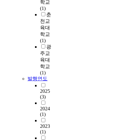
낸
학교
심
로
.
i
관
U
다
(1)
이
인
이
o
을
n
.
춘
부
식
를
r
중
i
왜
족
천교
되
위
s
심
v
이
한
고
해
육대
o
으
e
렇
현
있
G
학교
f
로
r
게
실
다
i
(1)
v
이
s
다
이
.
o
광
o
루
i
양
다
게
r
c
주교
어
t
한
.
다
g
a
육대
지
y
분
그
가
i
t
학교
는
야
리
,
의
i
(1)
마
(
에
고
S
현
o
발행연도
을
A
서
이
o
상
n
미
d
의
를
c
학
a
2025
디
v
식
보
i
적
(3)
l
어
i
과
완
a
연
t
활
s
무
할
2024
l
구
r
동
o
의
(1)
만
N
방
a
을
r
식
한
e
법
i
다
:
2023
에
교
t
을
n
큐
P
(1)
대
과
w
사
e
형
r
해
서
o
용