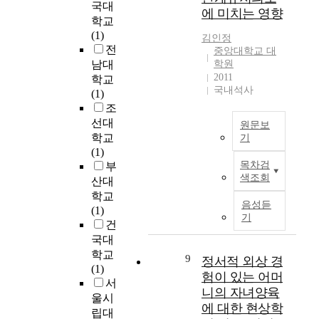
l
과
h
국대
서
에 미치는 영향
o
비
i
학교
다
w
장
n
(1)
김인정
루
p
애
g
전
중앙대학교 대
어
l
인
E
남대
학원
지
a
의
n
2011
학교
고
y
경
g
국내석사
(1)
있
s
계
l
조
지
a
를
i
선대
만
원문보
m
넘
s
학교
기
,
e
어
h
(1)
그
다
d
마
i
목차검
부
어
양
i
을
n
색조회
산대
느
한
a
을
a
학교
것
휴
t
살
n
음성듣
(1)
도
대
i
아
E
기
건
“
전
n
가
l
무
국대
자
g
는
e
엇
학교
기
r
9
주
m
정서적 외상 경
이
(1)
기
o
민
e
험이 있는 어머
다
서
의
l
으
n
니의 자녀양육
”
울시
도
e
로
t
에 대한 현상학
라
립대
입
i
서
a