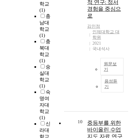
적 연구: 정서
고
덕
학교
n
의
r
경험을 중심으
정
분
(1)
t
이
y
의
로
에
충
h
야
S
할
최
남대
e
기
c
김인정
수
근
e
학교
를
h
인제대학교 대
없
S
f
(1)
담
o
학원
는
o
f
충
아
o
2021
영
c
e
북대
낸
l
국내석사
역
i
c
학교
다
이
a
t
(1)
.
다
원문보
l
r
숭
미
K
기
.
N
e
디
i
실대
단
e
본
l
어
m
학교
음성듣
편
t
연
a
로
,
(1)
기
적
w
구
t
소
I
숙
인
o
는
i
통
n
명여
예
r
아
o
하
J
자대
로
k
동
n
는
e
학교
과
S
기
s
마
o
(1)
학
e
정
h
10
을
n
중등부를 위한
신
자
r
서
i
의
g
바이올린 수업
라대
들
v
적
p
소
지도 자료 연구
학교
은