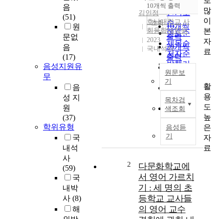
로
순
10개씩 출력
음
내림차순
많
인기도
김인정
(51)
이
호남대학교 사
순
조회
10개씩
원
본
회융합대학원
연도순
출력
문없
2023
자
제목순
20개씩
음
국내석사
료
저자순
(17)
출력
발행기
음성지원유
30개씩
원문보
관순
무
출력
기
활
음
50개씩
○
용
성 지
출력
목차검
제
도
원
100개씩
색조회
목
높
(37)
출력
:
학위유형
은
음성듣
꿈
기
자
국
을
료
내석
이
사
루
2
다문화학교에
(59)
는
서 영어 가르치
국
행
기 : 세 명의 초
내박
복
등학교 교사들
사
(8)
한
의 영어 교수
해
동