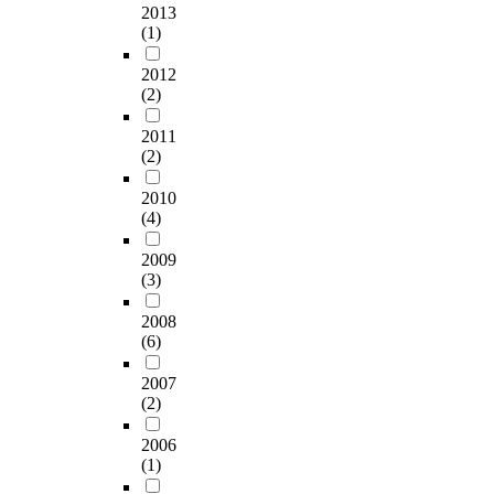
기
바
2013
고
로
n
출
쁨
(1)
이
있
심
t
:
,
올
다
층
h
김
T
2012
슬
린
.
면
e
인
h
(2)
픔
의
접
I
정
i
,
연
따
을
T
/
s
2011
놀
주
라
실
f
촬
s
(2)
람
주
서
시
i
영
t
,
법
본
하
e
:
u
2010
괴
에
연
고
l
조
d
(4)
로
대
구
자
d
재
y
움
해
에
료
.
2009
도
i
같
미
서
를
(3)
B
/
s
은
흡
는
분
a
나
a
인
한
2008
시
석
s
레
n
간
(6)
상
스
하
e
이
a
의
태
템
였
d
션
r
2007
가
에
품
다
o
:
r
(2)
장
있
질
.
n
장
a
기
으
,
분
t
원
t
2006
본
며
인
석
h
나
i
(1)
적
,
터
결
e
v
인