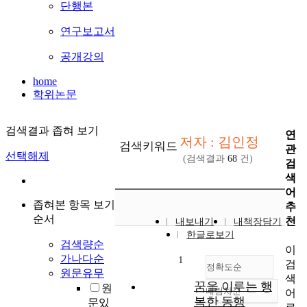
단행본
연구보고서
공개강의
home
학위논문
검색결과 좁혀 보기
연
저자 : 김인정
검색키워드
관
선택해제
(검색결과
68
건)
검
색
어
좁혀본 항목 보기
추
순서
천
내보내기
내책장담기
한글로보기
검색량순
이
가나다순
1
검
정확도순
원문유무
색
꿈을 이루는 행
원
내림차순
어
정확도
복한 동행
문있