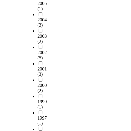
그
페
과
p
○
e
2005
감
원
이
9
u
촬
s
(1)
정
인
스
개
r
영
i
들
으
품
의
p
2004
장
n
에
로
질
하
(3)
o
소
q
서
교
,
위
s
u
부
사
2003
콘
요
e
행
i
터
(2)
연
텐
소
o
복
r
인
수
츠
,
f
드
y
2002
생
기
관
6
t
림
w
(5)
의
회
리
개
h
종
i
갈
와
품
의
i
합
t
2001
림
흥
질
구
s
사
h
(3)
길
미
,
성
s
회
t
에
부
서
요
t
복
h
2000
서
족
비
소
u
지
r
(2)
어
을
스
가
d
관
e
떤
들
이
도
y
1999
,
e
선
수
행
출
(1)
,
배
T
택
있
(
되
f
한
e
을
다
1997
반
었
o
성
a
하
(1)
.
응
다
l
님
c
게
이
성
.
l
자
h