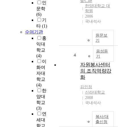
金仁靜
인
e
a
한양대학교 대
문학
v
c
학원
(6)
i
h
2006
기
국내석사
n
i
타
(1)
g
n
수여기관
d
g
원문보
홍
r
E
기
익대
e
n
학교
a
g
음성듣
4
(4)
m
l
기
이
s
i
자원봉사센터
)
s
화여
의 조직역량강
h
자대
화
○
i
학교
제
n
(4)
김인정
작
M
한
신라대학교
:
u
양대
2008
김
l
학교
국내석사
인
t
(3)
정
i
연
복사/대
c
세대
출신청
○
u
학교