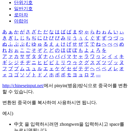
단위기호
일반기호
로마자
아랍어
あ
ぁ
か
が
さ
ざ
た
だ
な
は
ば
ぱ
ま
や
ゃ
ら
わ
ゎ
ん
い
ぃ
き
ぎ
し
じ
ち
ぢ
に
ひ
び
ぴ
み
り
う
ぅ
く
ぐ
す
ず
つ
づ
っ
ぬ
ふ
ぶ
ぷ
む
ゆ
ゅ
る
え
ぇ
け
げ
せ
ぜ
て
で
ね
へ
べ
ぺ
め
れ
お
ぉ
こ
ご
そ
ぞ
と
ど
の
ほ
ぼ
ぽ
も
よ
ょ
ろ
を
ア
ァ
カ
サ
ザ
タ
ダ
ナ
ハ
バ
パ
マ
ヤ
ャ
ラ
ワ
ヮ
ン
イ
ィ
キ
ギ
シ
ジ
チ
ヂ
ニ
ヒ
ビ
ピ
ミ
リ
ウ
ゥ
ク
グ
ス
ズ
ツ
ヅ
ッ
ヌ
フ
ブ
プ
ム
ユ
ュ
ル
エ
ェ
ケ
ゲ
セ
ゼ
テ
デ
ヘ
ベ
ペ
メ
レ
オ
ォ
コ
ゴ
ソ
ゾ
ト
ド
ノ
ホ
ボ
ポ
モ
ヨ
ョ
ロ
ヲ
―
http://chineseinput.net/
에서 pinyin(병음)방식으로 중국어를 변환
할 수 있습니다.
변환된 중국어를 복사하여 사용하시면 됩니다.
예시)
中文 을 입력하시려면
zhongwen
을 입력하시고 space를
누르시면됩니다.