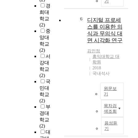
기
r
경
0
e
p
희대
7
I
o
학교
:
n
6
디지털 프로세
s
(2)
5
q
스를 이용한 의
e
중
9
u
식과 무의식 대
o
i
앙대
면 시각화 연구
f
○
r
학교
t
장
y
(2)
김인정
h
르
i
서
홍익대학교 대
i
:
n
학원
강대
s
세
t
2018
학교
s
국내석사
미
o
(2)
t
다
T
국
u
큐
h
민대
원문보
d
r
학교
기
y
○
e
(2)
본
i
기
e
목차검
부
연
s
획
T
색조회
경대
구
t
의
e
학교
는
o
음성듣
도
a
(2)
의
i
기
:
c
대
식
d
마
h