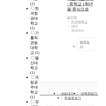
i
외
b
소
D
(1)
: 중학교 1학년
환
c
상
e
한
e
한
을 중심으로
자
e
경
t
이
p
국항
들
는
험
w
야
t
김인정
공대
의
우
이
e
기
o
건국대학교
학교
사
리
있
e
가
f
2003
(1)
례
들
는
n
마
E
국내석사
가
를
의
어
s
을
n
톨릭
분
삶
머
o
을
g
원문보
석
관동
에
니
c
변
l
기
하
대학
중
를
i
화
i
여
교
(1)
우
요
대
a
시
s
정
리
한
상
울
l
키
h
의
나
부
으
산대
s
고
를
라
분
로
u
학교
긍
G
내
의
으
현
p
(1)
정
r
리
교
로
재
p
국
적
a
고
육
서
자
o
립공
인
d
,
실
뿐
녀
r
주대
영
u
예
정
만
양
t
향
a
학교
내보내기
내책장담기
술
속
아
육
a
을
t
(1)
한글로보기
가
에
니
과
n
가
e
경
들
서
라
정
d
져
S