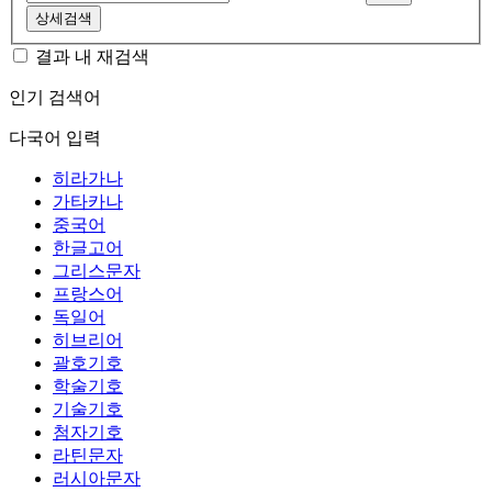
상세검색
결과 내 재검색
인기 검색어
다국어 입력
히라가나
가타카나
중국어
한글고어
그리스문자
프랑스어
독일어
히브리어
괄호기호
학술기호
기술기호
첨자기호
라틴문자
러시아문자