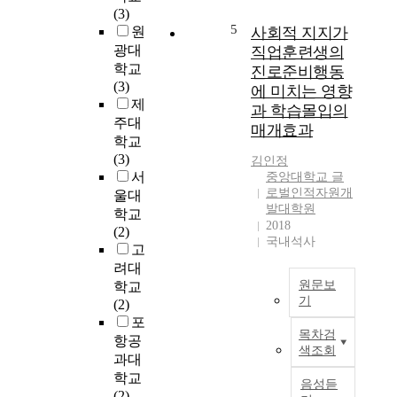
제
l
(3)
작
t
5
원
사회적 지지가
연
u
광대
직업훈련생의
도
r
학교
진로준비행동
:
a
(3)
에 미치는 영향
2
l
제
과 학습몰입의
0
S
주대
매개효과
2
c
학교
3
h
(3)
김인정
년
o
서
중앙대학교 글
1
o
로벌인적자원개
울대
0
l
발대학원
학교
월
:
2018
(2)
국내석사
고
○
A
려대
런
N
원문보
학교
닝
a
기
(2)
타
r
포
T
임
r
목차검
항공
h
:
a
색조회
과대
e
0
t
p
학교
0
i
음성듣
u
(2)
:
v