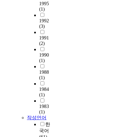
1995
끔
로
,
연
o
택
e
(1)
하
인
지
구
w
,
r
는
하
원
결
i
하
s
1992
모
여
성
과
n
남
w
(3)
든
상
)
는
g
동
h
근
당
품
‘
r
일
o
1991
거
수
질
부
e
대
h
(2)
가
의
,
모
s
등
a
이
교
감
와
e
1990
v
영
사
성
온
(1)
a
e
역
가
(
전
r
e
에
바
1988
재
히
c
x
서
(1)
이
미
나
h
p
만
올
,
누
q
e
1984
들
린
몰
지
u
r
(1)
어
지
입
못
e
i
지
도
,
한
s
e
1983
기
의
상
감
t
n
(1)
때
내
호
정
i
c
작성언어
문
용
작
들
o
e
한
이
및
용
’
n
i
국어
라
방
)
,
s
n
(61)