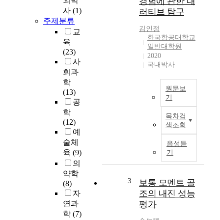
외박
경험에 관한 내
행
사
(1)
러티브 탐구
(
주제분류
A
김인정
교
h
한국항공대학교
a
육
일반대학원
p
(23)
2020
p
사
국내박사
y
회과
c
학
원문보
o
(13)
기
m
공
p
A
학
목차검
a
B
(12)
색조회
n
S
예
i
T
술체
음성듣
o
R
육
(9)
기
n
A
의
t
C
약학
o
T
3
보통 모멘트 골
(8)
a
조의 내진 성능
자
c
연과
평가
h
T
학
(7)
i
e