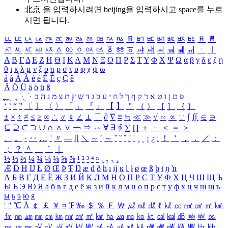
北京 을 입력하시려면
beijing
을 입력하시고 space를 누르
시면 됩니다.
ㅥ
ㅦ
ㅧ
ㅨ
ㅩ
ㅪ
ㅫ
ㅬ
ㅭ
ㅮ
ㅯ
ㅰ
ㅱ
ㅲ
ㅳ
ㅴ
ㅵ
ㅶ
ㅷ
ㅸ
ㅹ
ㅺ
ㅻ
ㅼ
ㅽ
ㅾ
ㅿ
ㆀ
ㆁ
ㆂ
ㆃ
ㆄ
ㆅ
ㆆ
ㆇ
ㆈ
ㆉ
ㆊ
ㆋ
ㆌ
ㆍ
ㆎ
Α
Β
Γ
Δ
Ε
Ζ
Η
Θ
Ι
Κ
Λ
Μ
Ν
Ξ
Ο
Π
Ρ
Σ
Τ
Υ
Φ
Χ
Ψ
Ω
α
β
γ
δ
ε
ζ
η
θ
ι
κ
λ
μ
ν
ξ
ο
π
ρ
σ
τ
υ
φ
χ
ψ
ω
á
à
Á
À
é
è
É
È
ç
Ç
ê
Ä
Ö
Ü
ä
ö
ü
ß
ְ
ֳ
ֲ
ֱ
ָ
ַ
ֵ
ֶ
ִ
ֹ
ּ
ֻ
ׂ
ׁ
ּ
ב
ה
נ
מ
צ
ת
ץ
ש
ד
ג
כ
ע
י
ח
ל
ך
ף
ק
ר
א
ט
ו
ן
ם
פ
‘
’
“
”
〔
〕
〈
〉
「
」
『
』
【
】
＂
（
）
［
］
｛
｝
±
×
÷
≠
≤
≥
∞
∴
♂
♀
∠
⊥
⌒
∂
∇
≡
≒
≪
≫
√
∽
∝
∵
∫
∬
∈
∋
⊆
⊇
⊂
⊃
∪
∩
∧
∨
￢
⇒
⇔
∀
∃
∮
∑
∏
＋
－
＜
＝
＞
、
。
·
‥
…
¨
〃
―
∥
＼
∼
´
～
ˇ
˘
˝
˚
˙
¸
˛
¡
¿
ː
！
＇
，
．
／
：
；
？
＾
＿
｀
｜
½
⅓
⅔
¼
¾
⅛
⅜
⅝
⅞
¹
²
³
⁴
ⁿ
₁
₂
₃
₄
Æ
Ð
Ħ
Ĳ
Ł
Ø
Œ
Þ
Ŧ
Ŋ
æ
đ
ð
ħ
ı
ĳ
ĸ
ŀ
ł
ø
œ
ß
þ
ŧ
ŋ
ŉ
А
Б
В
Г
Д
Е
Ё
Ж
З
И
Й
К
Л
М
Н
О
П
Р
С
Т
У
Ф
Х
Ц
Ч
Ш
Щ
Ъ
Ы
Ь
Э
Ю
Я
а
б
в
г
д
е
ё
ж
з
и
й
к
л
м
н
о
п
р
с
т
у
ф
х
ц
ч
ш
щ
ъ
ы
ь
э
ю
я
′
″
℃
Å
￠
￡
￥
¤
℉
‰
＄
％
Ｆ
￦
㎕
㎖
㎗
ℓ
㎘
㏄
㎣
㎤
㎥
㎦
㎙
㎚
㎛
㎜
㎝
㎞
㎟
㎠
㎡
㎢
㏊
㎍
㎎
㎏
㏏
㎈
㎉
㏈
㎧
㎨
㎰
㎱
㎲
㎳
㎴
㎵
㎶
㎷
㎸
㎹
㎀
㎁
㎂
㎃
㎄
㎺
㎻
㎽
㎾
㎿
㎐
㎑