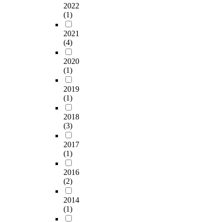
e
식
o
2022
끊
의
r
하
s
의
f
(1)
임
지
k
여
a
영
.
없
도
S
첫
m
상
L
2021
이
내
e
째
o
으
e
(4)
관
용
r
자
n
로
e
심
도
v
녀
g
2020
담
,
을
거
i
가
(1)
y
아
S
두
의
c
미
o
내
e
고
없
2019
e
취
u
고
u
파
(1)
는
제
학
n
자
n
헤
상
공
아
g
하
g
2018
쳐
태
업
동
j
였
R
(3)
내
이
체
인
o
다
y
려
다
간
어
b
.
u
2017
고
.
의
머
s
l
(1)
할
교
경
니
e
○
,
까
사
쟁
9
e
스
P
2016
.
중
도
명
k
텝
h
(2)
연
상
치
을
e
구
.
구
당
열
대
r
2014
성
D
자
수
해
상
(1)
s
.
는
가
지
으
i
연
)