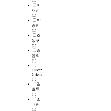
(1)
할
지
통
e
y
이
이
수
고
을
c
i
다
재정
있
본
느
a
s
.
(1)
는
연
낌
r
a
박
수
구
’
e
m
프
승민
업
는
,
e
e
로
(1)
자
S
‘
r
t
이
조
료
N
긴
p
h
트
를
동구
S
밀
r
o
는
연
(1)
웹
한
e
d
특
구
승
사
대
p
o
정
하
이
상
윤희
a
f
한
는
트
과
(1)
r
f
계
데
품
의
a
i
기
Oliver
목
질
정
t
n
로
Griem
적
특
서
i
d
(1)
무
을
성
적
o
i
김
의
두
이
상
n
n
호득
식
었
관
호
b
g
(1)
에
으
계
작
e
t
조
있
며
유
용
h
h
는
태린
,
지
에
a
r
자
(1)
바
의
대
v
o