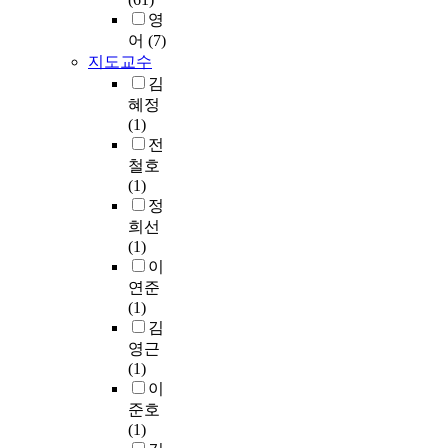
고
법
품
‘
w
t
영
본
에
질
여
e
e
어
(7)
다
대
등
전
r
a
지도교수
.
한
의
히
e
c
김
특
소
8
이
e
h
히
혜정
양
개
해
s
i
평
(1)
이
S
받
t
n
소
전
다
N
지
a
g
인
철호
소
S
못
b
E
지
(1)
부
웹
한
l
n
하
정
족
사
감
i
g
지
희선
하
이
정
s
l
못
(1)
여
트
들
h
i
하
이
학
품
을
e
s
다
생
연준
질
껴
d
h
가
지
(1)
영
안
;
a
어
도
김
역
은
F
t
느
에
의
채
영근
i
m
사
어
독
살
(1)
r
u
건
려
립
아
이
s
l
을
움
변
감
준호
t
t
계
을
수
’
(1)
,
i
기
겪
와
,