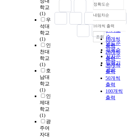
성대
은
정확도순
대
오
에
c
오
c
학교
자
부
늘
서
a
기
h
(1)
내림차순
기
분
정확도
날
자
r
도
o
우
들
의
의
녀
순
e
한
o
석대
10개씩 출력
내림차순
만
교
인
와
인기도
e
다
l
학교
의
사
터
의
r
순
조회
.
o
(1)
10개씩
정
와
넷
정
p
연도순
마
f
인
출력
신
학
환
서
r
제목순
을
천대
20개씩
세
생
경
적
e
안
K
저자순
학교
출력
계
들
에
경
p
에
o
발행기
(1)
30개씩
로
은
서
험
a
위
r
관순
호
출력
재
기
의
에
r
치
e
남대
50개씩
해
악
중
대
a
하
a
학교
석
출력
음
요
해
t
고
A
(1)
하
100개씩
악
한
살
i
있
e
인
여
출력
에
비
펴
o
는
r
제대
작
관
즈
보
n
행
o
학교
품
한
니
고
b
복
s
(1)
을
이
스
자
e
드
p
광
창
해
영
하
h
림
a
조
주여
와
역
였
a
복
c
해
자대
관
으
다
v
지
e