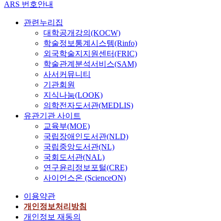
고
을
사
외
ARS 번호안내
n
e
하
통
용
상
g
x
였
관련누리집
해
자
경
f
p
다
대학공개강의(KOCW)
본
만
험
l
e
.
논
학술정보통계시스템(Rinfo)
족
이
o
r
또
문
을
있
외국학술지지원센터(FRIC)
w
i
한
을
매
는
학술관계분석서비스(SAM)
o
e
,
진
개
어
f
사서커뮤니티
n
무
행
로
머
v
기관회원
c
의
하
해
니
o
지식나눔(LOOK)
e
식
고
서
의
c
,
의학전자도서관(MEDLIS)
의
자
더
양
a
n
유관기관 사이트
자
한
많
육
t
o
교육부(MOE)
아
다
은
경
i
t
국립장애인도서관(NLD)
는
.
영
험
o
t
국립중앙도서관(NL)
나
1
향
에
n
h
국회도서관(NAL)
와
.
을
접
a
r
연구윤리정보포털(CRE)
같
바
받
근
l
o
사이언스온 (ScienceON)
은
이
는
함
t
u
생
올
S
으
r
g
이용약관
김
린
N
로
a
h
개인정보처리방침
새
이
S
써
i
g
개인정보 재동의
를
해
웹
어