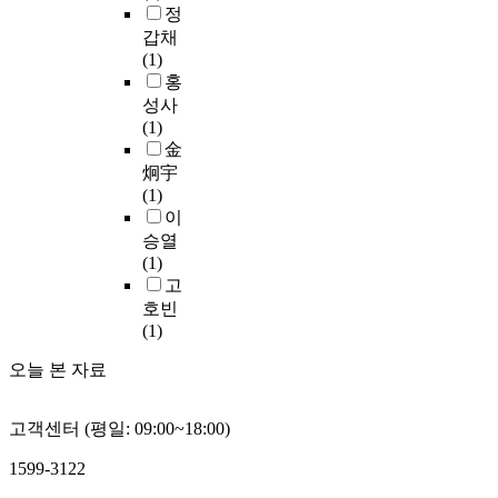
아
정
이
도
한
i
u
를
갑채
올
에
갈
o
g
대
(1)
린
직
망
r
h
면
홍
지
접
’
s
i
했
성사
도
적
으
?
n
을
(1)
법
인
로
S
d
때
金
에
영
도
e
i
두
관
炯宇
향
출
c
v
려
한
(1)
을
되
o
i
움
자
이
끼
었
n
d
과
료
치
다
승열
d
u
혼
의
는
.
(1)
,
a
란
내
특
고
d
l
스
용
성
본
호빈
o
i
러
은
과
연
(1)
e
z
운
다
웹
구
s
e
감
오늘 본 자료
음
사
를
l
d
정
과
이
통
e
h
을
같
트
해
a
u
고객센터 (평일: 09:00~18:00)
느
은
신
정
r
m
낀
과
뢰
서
n
a
1599-3122
다
정
,
적
i
n