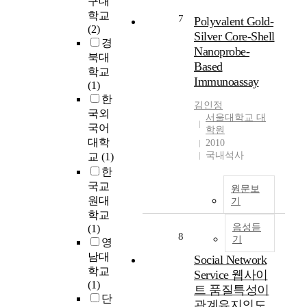
구대
과
e
을
e
학교
무
7
Polyvalent Gold-
n
안
r
(2)
의
t
Silver Core-Shell
에
s
경
식
i
서
’
Nanoprobe-
북대
에
f
이
E
Based
관
학교
y
루
x
Immunoassay
한
(1)
w
어
p
것
한
h
지
e
김인정
이
국외
e
서울대학교 대
는
r
다
국어
t
학원
미
i
.
대학
2010
h
디
e
의
국내석사
교
(1)
e
어
n
식
r
한
활
c
과
l
국교
동
e
원문보
무
e
원대
을
s
기
의
a
바
o
학교
식
r
음성듣
탕
f
(1)
은
8
n
기
으
영
여
i
로
T
남대
Social Network
러
n
장
e
학교
Service 웹사이
분
g
애
a
(1)
트 품질특성이
야
f
인
c
단
관계유지의도
에