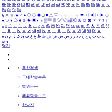
㎒
㎓
㎔
Ω
㏀
㏁
㎊
㎋
㎌
㏖
㏅
㎭
㎮
㎯
㏛
㎩
㎪
㎫
㎬
㏝
㏐
㏓
㏃
㏉
㏜
㏆
§
※
☆
★
○
●
◎
◇
◆
□
■
△
▽
→
←
↑
↓
↔
〓
◁
◀
▷
▶
♤
♠
♡
♥
♧
♣
⊙
◈
▣
◐
◑
▒
▤
▥
▨
▧
▦
▩
♨
☏
☎
☜
☞
¶
†
‡
↕
↗
↙
↖
↘
♭
♩
♪
♬
㉿
㈜
№
㏇
™
㏂
㏘
℡
＃
＆
＊
＠
ª
º
ⅰ
ⅱ
ⅲ
ⅳ
ⅴ
ⅵ
ⅶ
ⅷ
ⅸ
ⅹ
Ⅰ
Ⅱ
Ⅲ
Ⅳ
Ⅴ
Ⅵ
Ⅶ
Ⅷ
Ⅸ
Ⅹ
ا
ب
ت
ث
ج
ح
خ
د
ذ
ر
ز
س
ش
ص
ض
ط
ظ
ع
غ
ف
ق
ک
ل
م
ن
ه
و
ی
닫기
통합검색
국내학술논문
학위논문
해외학술논문
학술지