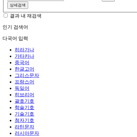
상세검색
결과 내 재검색
인기 검색어
다국어 입력
히라가나
가타카나
중국어
한글고어
그리스문자
프랑스어
독일어
히브리어
괄호기호
학술기호
기술기호
첨자기호
라틴문자
러시아문자