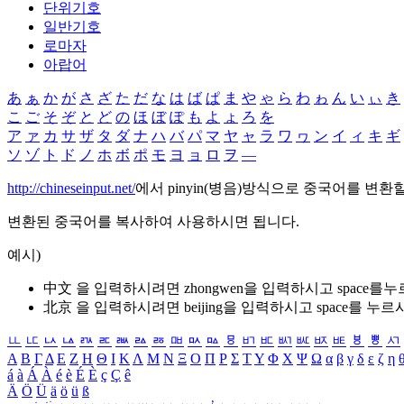
단위기호
일반기호
로마자
아랍어
あ
ぁ
か
が
さ
ざ
た
だ
な
は
ば
ぱ
ま
や
ゃ
ら
わ
ゎ
ん
い
ぃ
き
こ
ご
そ
ぞ
と
ど
の
ほ
ぼ
ぽ
も
よ
ょ
ろ
を
ア
ァ
カ
サ
ザ
タ
ダ
ナ
ハ
バ
パ
マ
ヤ
ャ
ラ
ワ
ヮ
ン
イ
ィ
キ
ギ
ソ
ゾ
ト
ド
ノ
ホ
ボ
ポ
モ
ヨ
ョ
ロ
ヲ
―
http://chineseinput.net/
에서 pinyin(병음)방식으로 중국어를 변환
변환된 중국어를 복사하여 사용하시면 됩니다.
예시)
中文 을 입력하시려면
zhongwen
을 입력하시고 space를
北京 을 입력하시려면
beijing
을 입력하시고 space를 누르
ㅥ
ㅦ
ㅧ
ㅨ
ㅩ
ㅪ
ㅫ
ㅬ
ㅭ
ㅮ
ㅯ
ㅰ
ㅱ
ㅲ
ㅳ
ㅴ
ㅵ
ㅶ
ㅷ
ㅸ
ㅹ
ㅺ
Α
Β
Γ
Δ
Ε
Ζ
Η
Θ
Ι
Κ
Λ
Μ
Ν
Ξ
Ο
Π
Ρ
Σ
Τ
Υ
Φ
Χ
Ψ
Ω
α
β
γ
δ
ε
ζ
η
á
à
Á
À
é
è
É
È
ç
Ç
ê
Ä
Ö
Ü
ä
ö
ü
ß