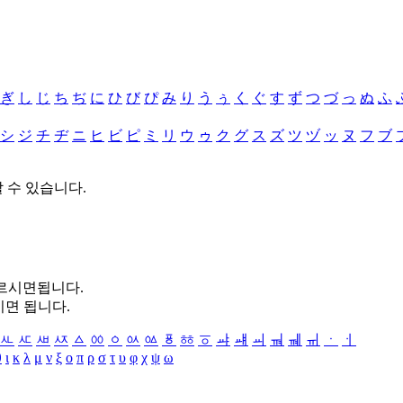
ぎ
し
じ
ち
ぢ
に
ひ
び
ぴ
み
り
う
ぅ
く
ぐ
す
ず
つ
づ
っ
ぬ
ふ
シ
ジ
チ
ヂ
ニ
ヒ
ビ
ピ
ミ
リ
ウ
ゥ
ク
グ
ス
ズ
ツ
ヅ
ッ
ヌ
フ
ブ
할 수 있습니다.
누르시면됩니다.
시면 됩니다.
ㅻ
ㅼ
ㅽ
ㅾ
ㅿ
ㆀ
ㆁ
ㆂ
ㆃ
ㆄ
ㆅ
ㆆ
ㆇ
ㆈ
ㆉ
ㆊ
ㆋ
ㆌ
ㆍ
ㆎ
θ
ι
κ
λ
μ
ν
ξ
ο
π
ρ
σ
τ
υ
φ
χ
ψ
ω