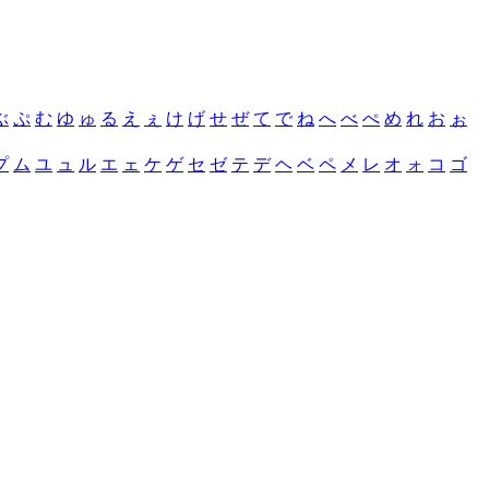
ぶ
ぷ
む
ゆ
ゅ
る
え
ぇ
け
げ
せ
ぜ
て
で
ね
へ
べ
ぺ
め
れ
お
ぉ
プ
ム
ユ
ュ
ル
エ
ェ
ケ
ゲ
セ
ゼ
テ
デ
ヘ
ベ
ペ
メ
レ
オ
ォ
コ
ゴ