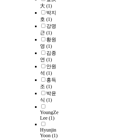
2
s
,
응
과
)
체
大
(1)
r
H
c
임
에
다
,
의
i
박지
C
r
지
재
윈
s
삶
o
호
(1)
합
e
숙
사
의
t
의
r
강명
성
e
,
용
진
i
자
c
근
(1)
구
n
2
할
화
m
리
h
황원
조
i
0
수
론
u
안
a
시
영
(1)
n
1
있
,
l
에
m
스
g
7
었
김종
그
a
서
b
템
t
)
고
연
(1)
리
t
찾
e
은
e
.
1
고
안원
e
아
r
좌
s
그
0
2
석
(1)
d
보
d
우
t
러
번
0
홍득
m
려
e
로
a
나
까
세
조
(1)
o
한
p
이
n
아
지
기
u
것
박윤
t
격
d
직
반
중
s
이
식
(1)
h
배
c
까
응
반
e
다
i
치
h
지
성
의
m
.
YoungZe
n
한
i
일
이
사
a
Lee
(1)
a
H
l
과
떨
이
c
먼
n
형
d
가
어
버
Hyunjin
r
저
i
강
h
정
지
네
Yoon
(1)
o
2
s
의
e
을
지