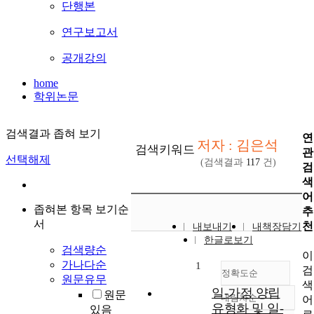
단행본
연구보고서
공개강의
home
학위논문
검색결과 좁혀 보기
연
저자 : 김은석
검색키워드
관
선택해제
(검색결과
117
건)
검
색
어
좁혀본 항목 보기순
추
서
천
내보내기
내책장담기
한글로보기
검색량순
이
가나다순
1
검
정확도순
원문유무
색
일-가정 양립
원문
내림차순
어
정확도
유형화 및 일-
있음