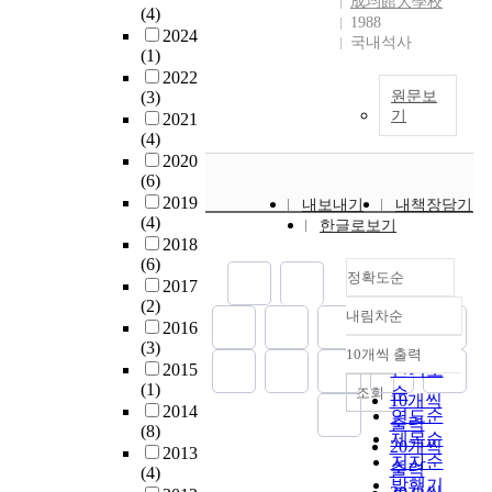
成均館大學校
n
면
h
(4)
립
안
,
n
러
1988
t
성
a
2024
할
알
첨
국내석사
g
한
a
(1)
능
v
수
려
단
o
특
c
2022
이
e
있
진
기
f
수
t
(3)
원문보
우
t
다
촉
술
g
성
l
기
2021
수
h
고
매
의
e
으
e
(4)
하
o
제
와
발
r
로
n
2020
며
u
안
는
전
m
인
s
(6)
골
g
한
달
에
i
해
e
2019
내보내기
내책장담기
조
h
이
리
따
n
발
(4)
s
한글로보기
공
t
후
산
라
a
씻
2018
b
사
t
,
화
인
(6)
t
음
y
비
h
질
철
정확도순
간
2017
e
의
r
절
a
적
나
개
(2)
d
의
e
내림차순
감
t
연
노
정확도
념
2016
m
미
f
을
p
구
입
이
순
(3)
u
에
10개씩 출력
r
내림차순
위
e
를
자
변
2015
인기도
n
대
a
한
r
통
를
(1)
화
순
조회
g
한
c
10개씩
합
h
해
사
2014
하
연도순
b
다
t
출력
성
a
(8)
이
용
는
제목순
e
양
i
20개씩
구
p
2013
러
하
현
저자순
a
한
o
출력
(4)
조
s
한
여
상
n
연
발행기
n