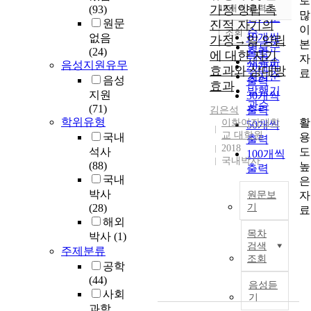
로
순
가정 양립 촉
10개씩 출력
(93)
내림차순
많
인기도
원문
진적 자기의
이
순
조회
10개씩
없음
가정→일 양립
본
연도순
(24)
출력
에 대한 자기
자
제목순
음성지원유무
20개씩
효과와 상대방
료
저자순
음성
출력
효과
발행기
지원
30개씩
관순
(71)
출력
김은석
학위유형
활
이화여자대학
50개씩
교 대학원
용
국내
출력
2018
도
석사
100개씩
국내박사
(88)
높
출력
국내
은
박사
자
원문보
(28)
기
료
해외
본
목차
박사
(1)
연
검색
주제분류
구
조회
공학
는
(44)
한
음성듣
사회
국
기
과학
맞