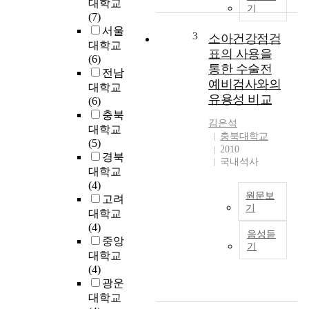
대학교
고
나
기
(7)
,
노
서울
역
입
3
소아건강점검
대학교
동
자
표의 사용을
(6)
적
들
통한 수술전
전남
으
을
예비검사와의
대학교
로
이
유용성 비교
(6)
양
용
충북
립
한
김은석
대학교
의
효
충북대학교
(5)
현
과
2010
경북
실
적
국내석사
대학교
을
이
(4)
재
고
원문보
고려
구
선
기
성
택
대학교
B
하
적
(4)
음성듣
a
는
인
중앙
기
c
개
재
대학교
k
인
사
(4)
g
특
용
광운
r
성
반
대학교
o
이
응