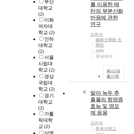
t
부산
f
함
본
를 이용한 메
w
대학교
r
으
적
탄의 부분산화
a
(2)
o
로
이
반응에 관한
s
이화
u
써
고
연구
a
여자대
t
맞
중
t
학교
(2)
i
벌
요
김은석
o
인하
n
이
한
嶺南大學校 大
t
대학교
e
學院
부
반
a
(2)
2000
p
부
응
l
국내석사
서울
r
를
중
o
e
시립대
효
에
f
o
과
하
학교
(2)
복사/대
8
p
적
나
경상
출신청
3
e
으
이
국립대
p
r
로
다
학교
(2)
a
6
발아 녹두 추
a
조
.
경기
t
출물의 항염증
t
력
일
대학교
i
i
하
반
효능 및 염모
(2)
e
v
기
적
제 응용
가톨
n
e
위
으
릭대학
t
s
김은석
한
로
교
(2)
s
충북대학교
c
방
보
,
상명