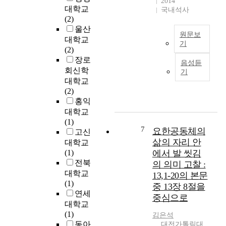
2014
r
안
통
a
대학교
국내석사
e
을
의
n
(2)
e
모
환
i
울산
n
색
원
원문보
s
대학교
i
하
반
기
o
(2)
n
고
응
I
m
장로
g
자
조
음성듣
n
e
회신학
기
t
수
건
t
t
대학교
e
행
은
h
r
(2)
s
되
불
i
o
홍익
t
었
균
s
p
대학교
h
다
일
s
i
(1)
a
.
촉
t
a
7
요한공동체의
고신
s
매
u
4
삶의 자리 안
대학교
b
일
를
d
5
(1)
에서 발 씻김
e
/
사
y
p
전북
e
의 의미 고찰 :
가
용
,
a
대학교
n
정
한
13,1-20의 본문
a
t
(1)
q
경
다
중 13장 8절을
r
i
연세
u
계
.
중심으로
e
e
e
대학교
이
흔
s
n
s
(1)
론
히
김은석
e
t
t
동아
(
쓰
대전가톨릭대