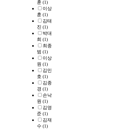
간
훈
(1)
t
의
n
한
h
자
제
중
i
사
이상
i
박
e
기
로
심
c
함
훈
(1)
s
판
c
자
사
적
m
,
o
김태
을
h
신
용
시
a
성
m
진
(1)
사
i
에
하
각
t
찬
e
박대
용
l
게
고
을
e
,
t
희
(1)
하
d
균
2
넘
r
세
r
최종
여
h
형
0
어
i
례
o
국
범
(1)
e
잡
m
인
a
라
p
부
a
힌
o
이상
간
l
는
i
좌
l
주
l
원
(1)
과
s
5
a
굴
t
의
%
비
김민
a
가
a
이
h
를
의
인
호
(1)
s
지
n
우
c
기
산
간
김종
a
의
d
려
h
울
화
,
경
(1)
n
의
r
된
e
이
철
자
a
미
손낙
e
다
c
고
나
연
b
로
원
(1)
f
.
k
각
노
과
i
해
r
김영
또
l
영
입
기
r
석
a
준
(1)
한
i
역
자
술
r
됨
c
김재
보
s
의
를
사
i
을
t
수
(1)
-
t
경
사
이
t
보