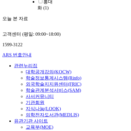
틱
홍대
p
장
o
플
a
양
않
스
화
(1)
h
에
m
랜
l
립
는
이
a
서
e
지
t
하
높
론
오늘 본 자료
g
는
t
를
h
는
은
과
e
요
r
전
c
개
수
인
R
한
o
고객센터 (평일: 09:00~18:00)
단
h
인
득
공
A
공
p
연
e
에
률
지
W
동
i
1599-3122
결
c
대
을
능
2
체
a
재
k
한
얻
,
ARS 번호안내
6
의
a
로
l
연
을
유
4
삶
n
결
i
구
수
전
관련누리집
.
의
d
속
s
의
있
자
대학공개강의(KOCW)
7
자
i
하
t
초
었
공
학술정보통계시스템(Rinfo)
c
리
s
여
.
점
으
학
외국학술지지원센터(FRIC)
e
의
o
폐
M
이
며
과
학술관계분석서비스(SAM)
l
고
m
단
e
당
다
생
l
찰
사서커뮤니티
e
면
t
면
른
명
s
을
기관회원
t
을
h
한
부
공
t
통
지식나눔(LOOK)
r
형
o
갈
반
학
o
해
o
의학전자도서관(MEDLIS)
성
d
등
응
의
g
,
p
유관기관 사이트
하
s
적
생
발
i
요
i
교육부(MOE)
고
:
상
성
전
v
한