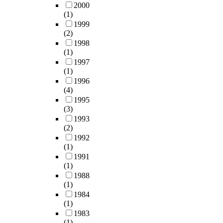
p
1
1
2000
표
h
측
구
어
t
-
0
(1)
적
y
정
입
나
e
2
i
1999
으
s
도
할
인
d
0
(2)
n
로
i
구
수
간
a
)
1998
K
사
c
의
있
과
(1)
n
에
C
용
a
개
는
기
1997
t
서
i
되
l
발
산
술
(1)
i
어
t
는
e
을
화
의
1996
-
떤
y
U
x
통
철
융
(4)
i
구
B
형
a
해
나
합
1995
n
절
e
합
m
양
노
(3)
이
f
에
y
성
i
적
입
1993
이
l
초
e
보
n
(2)
연
자
루
a
점
c
가
a
1992
구
촉
어
m
을
l
(1)
있
t
를
매
지
m
맞
i
1991
으
i
위
를
며
a
추
n
(1)
나
o
한
가
,
t
는
i
1988
,
n
기
지
인
o
가
c
(1)
절
m
반
고
간
r
에
a
1984
곡
a
이
나
과
y
따
l
(1)
강
y
마
이
비
a
라
.
1983
판
r
련
트
인
n
발
(1)
T