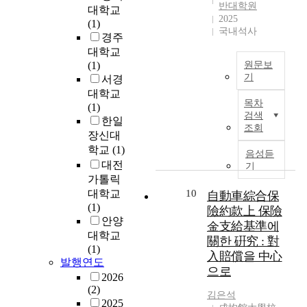
)
r
하
반대학원
s
대학교
l
지
를
시
2025
c
신
c
(1)
e
지
통
대
국내석사
o
)
r
경주
c
를
하
는
s
발
i
대학교
t
이
여
인
m
씻
b
(1)
원문보
i
끌
환
간
e
음
e
기
서경
v
어
원
의
t
의
d
대학교
구
e
내
반
신
i
모
목차
e
(1)
조
m
는
응
체
c
습
검색
y
한일
물
i
개
을
와
조회
s
을
e
장신대
의
n
인
진
정
a
우
g
학교
(1)
대
o
이
행
신
음성듣
f
리
l
형
r
대전
성
하
의
기
t
에
a
화
s
공
게
가톨릭
한
e
게
s
및
u
적
된
대학교
10
계
自動車綜合保
r
소
s
장
r
으
다
(1)
를
險約款上 保險
e
개
e
경
g
로
.
안양
초
金支給基準에
x
해
s
간
e
일
이
월
대학교
t
주
關한 硏究 : 對
a
화
r
과
연
하
(1)
r
고
n
入賠償을 中心
에
y
가
구
발행연도
고
a
있
d
으로
따
.
정
는
자
2026
c
다
c
라
W
을
그
(2)
하
t
.
김은석
o
단
e
양
동
2025
며
i
이