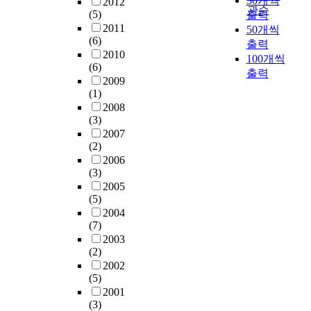
30개씩
2012
시
e
개
더
을
.
구
관순
f
(5)
출력
스
n
인
효
설
G
가
r
2011
50개씩
템
o
이
율
명
e
이
o
(6)
개
출력
u
구
적
한
r
루
m
2010
발
g
100개씩
체
인
다
m
어
J
(6)
이
h
적
반
출력
.
i
져
u
2009
이
h
으
응
이
n
왔
(1)
l
루
i
로
에
시
a
다
2008
y
어
s
어
대
대
(3)
t
.
2
지
t
떠
해
의
2007
e
이
0
고
o
한
연
특
(2)
d
연
1
있
r
특
구
징
2006
m
구
0
다
y
성
를
은
(3)
u
들
t
.
t
을
진
인
2005
n
은
o
현
a
보
행
(5)
간
g
본
A
재
k
이
하
2004
중
b
문
u
건
i
(7)
는
였
심
e
(
g
설
n
2003
지
다
적
a
요
u
(2)
시
g
탐
.
사
n
한
s
2002
장
a
색
특
고
a
1
t
(5)
에
n
되
히
에
d
3
2
2001
서
d
었
쉽
서
a
,
0
(3)
대
p
고
게
벗