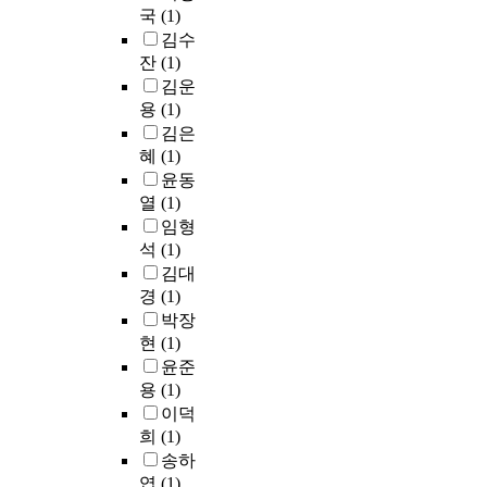
.
h
일
끝
이
n
전
국
(1)
d
최
e
과
난
다
i
히
t
김수
근
n
가
후
.
t
드
h
잔
(1)
이
w
정
에
포
r
러
r
김운
러
e
영
는
스
i
내
o
용
(1)
한
c
역
산
트
c
기
u
김은
U
o
을
화
휴
o
에
g
형
혜
(1)
m
유
철
먼
x
는
h
합
p
연
나
윤동
시
i
많
m
성
a
하
노
열
(1)
대
d
은
e
보
r
게
입
의
임형
e
문
a
의
e
넘
자
형
석
(1)
(
제
s
단
d
나
의
성
김대
N
점
u
점
t
드
자
에
경
(1)
O
과
r
을
h
는
성
는
)
한
박장
e
보
e
개
을
고
a
계
현
(1)
d
완
u
인
이
대
n
가
c
윤준
하
s
의
용
그
d
있
o
용
(1)
고
e
특
하
리
t
음
r
이덕
자
f
성
여
스
u
을
n
희
(1)
2
u
으
쉽
철
m
알
e
개
송하
l
로
게
학
o
수
a
의
n
엽
(1)
개
분
,