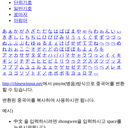
단위기호
일반기호
로마자
아랍어
あ
ぁ
か
が
さ
ざ
た
だ
な
は
ば
ぱ
ま
や
ゃ
ら
わ
ゎ
ん
い
ぃ
き
ぎ
し
じ
ち
ぢ
に
ひ
び
ぴ
み
り
う
ぅ
く
ぐ
す
ず
つ
づ
っ
ぬ
ふ
ぶ
ぷ
む
ゆ
ゅ
る
え
ぇ
け
げ
せ
ぜ
て
で
ね
へ
べ
ぺ
め
れ
お
ぉ
こ
ご
そ
ぞ
と
ど
の
ほ
ぼ
ぽ
も
よ
ょ
ろ
を
ア
ァ
カ
サ
ザ
タ
ダ
ナ
ハ
バ
パ
マ
ヤ
ャ
ラ
ワ
ヮ
ン
イ
ィ
キ
ギ
シ
ジ
チ
ヂ
ニ
ヒ
ビ
ピ
ミ
リ
ウ
ゥ
ク
グ
ス
ズ
ツ
ヅ
ッ
ヌ
フ
ブ
プ
ム
ユ
ュ
ル
エ
ェ
ケ
ゲ
セ
ゼ
テ
デ
ヘ
ベ
ペ
メ
レ
オ
ォ
コ
ゴ
ソ
ゾ
ト
ド
ノ
ホ
ボ
ポ
モ
ヨ
ョ
ロ
ヲ
―
http://chineseinput.net/
에서 pinyin(병음)방식으로 중국어를 변환
할 수 있습니다.
변환된 중국어를 복사하여 사용하시면 됩니다.
예시)
中文 을 입력하시려면
zhongwen
을 입력하시고 space를
누르시면됩니다.