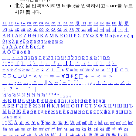
北京 을 입력하시려면
beijing
을 입력하시고 space를 누르
시면 됩니다.
ㅥ
ㅦ
ㅧ
ㅨ
ㅩ
ㅪ
ㅫ
ㅬ
ㅭ
ㅮ
ㅯ
ㅰ
ㅱ
ㅲ
ㅳ
ㅴ
ㅵ
ㅶ
ㅷ
ㅸ
ㅹ
ㅺ
ㅻ
ㅼ
ㅽ
ㅾ
ㅿ
ㆀ
ㆁ
ㆂ
ㆃ
ㆄ
ㆅ
ㆆ
ㆇ
ㆈ
ㆉ
ㆊ
ㆋ
ㆌ
ㆍ
ㆎ
Α
Β
Γ
Δ
Ε
Ζ
Η
Θ
Ι
Κ
Λ
Μ
Ν
Ξ
Ο
Π
Ρ
Σ
Τ
Υ
Φ
Χ
Ψ
Ω
α
β
γ
δ
ε
ζ
η
θ
ι
κ
λ
μ
ν
ξ
ο
π
ρ
σ
τ
υ
φ
χ
ψ
ω
á
à
Á
À
é
è
É
È
ç
Ç
ê
Ä
Ö
Ü
ä
ö
ü
ß
ְ
ֳ
ֲ
ֱ
ָ
ַ
ֵ
ֶ
ִ
ֹ
ּ
ֻ
ׂ
ׁ
ּ
ב
ה
נ
מ
צ
ת
ץ
ש
ד
ג
כ
ע
י
ח
ל
ך
ף
ק
ר
א
ט
ו
ן
ם
פ
‘
’
“
”
〔
〕
〈
〉
「
」
『
』
【
】
＂
（
）
［
］
｛
｝
±
×
÷
≠
≤
≥
∞
∴
♂
♀
∠
⊥
⌒
∂
∇
≡
≒
≪
≫
√
∽
∝
∵
∫
∬
∈
∋
⊆
⊇
⊂
⊃
∪
∩
∧
∨
￢
⇒
⇔
∀
∃
∮
∑
∏
＋
－
＜
＝
＞
、
。
·
‥
…
¨
〃
―
∥
＼
∼
´
～
ˇ
˘
˝
˚
˙
¸
˛
¡
¿
ː
！
＇
，
．
／
：
；
？
＾
＿
｀
｜
½
⅓
⅔
¼
¾
⅛
⅜
⅝
⅞
¹
²
³
⁴
ⁿ
₁
₂
₃
₄
Æ
Ð
Ħ
Ĳ
Ł
Ø
Œ
Þ
Ŧ
Ŋ
æ
đ
ð
ħ
ı
ĳ
ĸ
ŀ
ł
ø
œ
ß
þ
ŧ
ŋ
ŉ
А
Б
В
Г
Д
Е
Ё
Ж
З
И
Й
К
Л
М
Н
О
П
Р
С
Т
У
Ф
Х
Ц
Ч
Ш
Щ
Ъ
Ы
Ь
Э
Ю
Я
а
б
в
г
д
е
ё
ж
з
и
й
к
л
м
н
о
п
р
с
т
у
ф
х
ц
ч
ш
щ
ъ
ы
ь
э
ю
я
′
″
℃
Å
￠
￡
￥
¤
℉
‰
＄
％
Ｆ
￦
㎕
㎖
㎗
ℓ
㎘
㏄
㎣
㎤
㎥
㎦
㎙
㎚
㎛
㎜
㎝
㎞
㎟
㎠
㎡
㎢
㏊
㎍
㎎
㎏
㏏
㎈
㎉
㏈
㎧
㎨
㎰
㎱
㎲
㎳
㎴
㎵
㎶
㎷
㎸
㎹
㎀
㎁
㎂
㎃
㎄
㎺
㎻
㎽
㎾
㎿
㎐
㎑