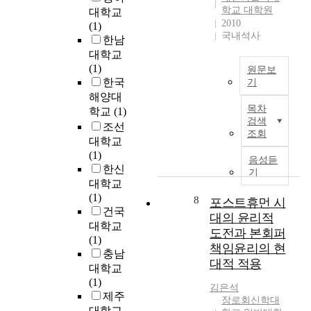
a
s
학교 대학원
i
C
는
대학교
r
(
2010
o
l
불
(1)
c
9
국내석사
n
a
균
한남
h
0
e
r
일
대학교
o
e
d
k
촉
(1)
원문보
f
y
e
,
매
한국
기
a
e
s
2
의
해양대
n
본
s
p
0
종
목차
학교
(1)
t
문
)
검색
e
0
류
조선
i
(
a
조회
c
0
에
대학교
-
요
n
i
)
는
(1)
i
한
d
음성듣
a
에
팔
한신
n
1
i
기
l
서
라
대학교
f
3
s
l
주
듐
(1)
l
,
o
8
포스트휴먼 시
y
도
착
건국
a
1
m
대의 윤리적
i
적
콜
m
-
대학교
e
도전과 본회퍼
n
으
,
m
2
(1)
t
h
책임윤리의 현
로
로
a
0
충남
r
e
영
디
대적 적용
t
)
대학교
o
a
역
움
o
에
(1)
p
김은석
l
간
착
r
는
제주
i
장로회신학대
t
경
콜
y
공
대학교
a