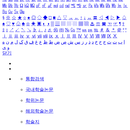
㎒
㎓
㎔
Ω
㏀
㏁
㎊
㎋
㎌
㏖
㏅
㎭
㎮
㎯
㏛
㎩
㎪
㎫
㎬
㏝
㏐
㏓
㏃
㏉
㏜
㏆
§
※
☆
★
○
●
◎
◇
◆
□
■
△
▽
→
←
↑
↓
↔
〓
◁
◀
▷
▶
♤
♠
♡
♥
♧
♣
⊙
◈
▣
◐
◑
▒
▤
▥
▨
▧
▦
▩
♨
☏
☎
☜
☞
¶
†
‡
↕
↗
↙
↖
↘
♭
♩
♪
♬
㉿
㈜
№
㏇
™
㏂
㏘
℡
＃
＆
＊
＠
ª
º
ⅰ
ⅱ
ⅲ
ⅳ
ⅴ
ⅵ
ⅶ
ⅷ
ⅸ
ⅹ
Ⅰ
Ⅱ
Ⅲ
Ⅳ
Ⅴ
Ⅵ
Ⅶ
Ⅷ
Ⅸ
Ⅹ
ا
ب
ت
ث
ج
ح
خ
د
ذ
ر
ز
س
ش
ص
ض
ط
ظ
ع
غ
ف
ق
ک
ل
م
ن
ه
و
ی
닫기
통합검색
국내학술논문
학위논문
해외학술논문
학술지