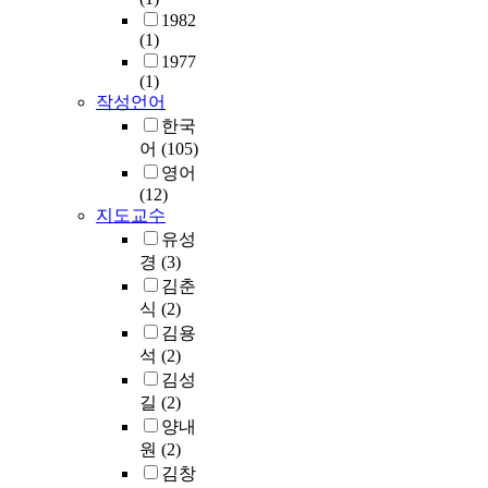
을
e
되
로
간
d
씻
1982
h
제
p
었
환
의
(1)
h
음
e
작
l
다
원
경
1977
a
의
r
하
a
.
반
계
(1)
i
의
e
기
c
일
응
가
작성언어
r
미
l
위
e
-
을
흐
한국
d
가
a
해
t
가
진
려
어
(105)
y
겸
t
2
h
정
행
지
e
손
영어
i
차
e
양
하
는
d
의
(12)
o
가
s
립
였
것
e
표
지도교수
n
공
e
을
다
이
v
양
유성
s
이
t
촉
.
다
e
,
h
경
(3)
필
e
진
하
.
l
그
i
김춘
요
s
하
이
포
o
리
p
식
(2)
하
t
는
드
스
p
스
b
김용
며
.
자
라
트
s
도
e
석
(2)
공
W
기
진
휴
a
와
t
사
e
김성
는
수
머
c
의
w
비
m
일
화
길
(2)
니
o
혼
e
절
a
,
물
즘
양내
s
인
e
감
d
가
을
은
원
(2)
m
,
n
을
e
정
환
인
김창
e
죄
a
위
t
,
원