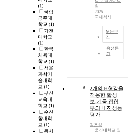
학교 일반대학
h
계
,
e
관
(1)
3
원
y
와
플
f
복
국립
8
2025
c
역
레
f
음
국내석사
p
공주대
h
할
티
e
에
a
학교
(1)
i
요
늄
c
서
t
가천
원문보
l
구
착
t
볼
i
대학교
기
d
를
콜
a
수
e
(1)
r
조
이
포
n
없
n
음성듣
한국
e
정
나
스
d
는
t
기
체육대
n
하
라
트
a
,
s
학교
(1)
s
고
니
휴
p
(
(
c
서울
주
니
먼
p
예
7
h
변
켈
과학기
(
l
수
6
e
으
등
술대학
P
i
님
e
d
로
이
o
교
(1)
9
2개의 H형강을
c
께
y
u
부
있
s
부산
a
서
적용한 합성
e
l
터
고
t
교육대
t
제
s
보-기둥 접합
e
필
보
h
학교
(1)
i
자
)
부의 내진성능
d
요
통
u
o
들
순천
,
평가
f
한
수
m
n
에
향대학
p
o
자
소
a
f
게
교
(1)
r
김은석
r
원
기
n
o
행
울산대학교 일
e
동서
e
과
체