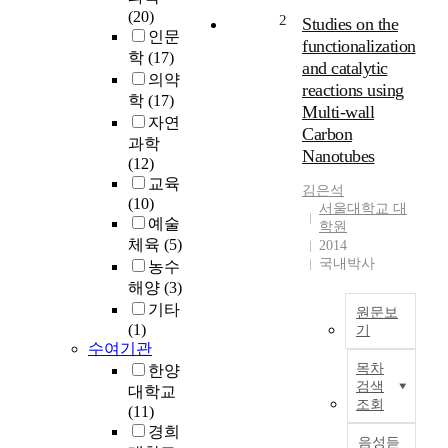
(20)
벌
2
Studies on the
인문
이
functionalization
부
학
(17)
and catalytic
부
의약
reactions using
가
학
(17)
Multi-wall
경
자연
Carbon
험
과학
Nanotubes
하
(12)
는
교육
김은석
일
(10)
서울대학교 대
-
예술
학원
가
체육
(5)
2014
정
국내박사
농수
양
해양
(3)
립
기타
원문보
의
(1)
기
양
수여기관
상
I
목차
한양
을
.
검색
대학교
탐
산
조회
(11)
색
화
경희
하
철
음성듣