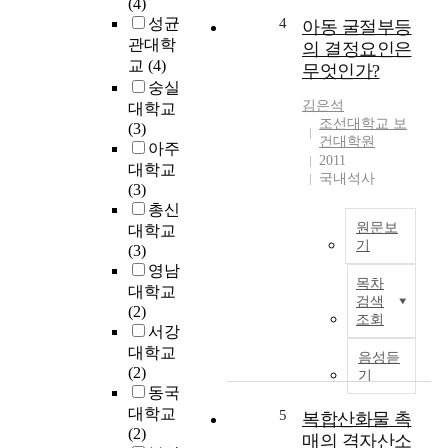
(4)
u
자
성균
4
아동 굴절부등
n
신
나
관대학
의 결정요인은
d
과
이
교
(4)
무엇인가?
:
배
트
숭실
R
우
로
김은석
대학교
e
자
와
조선대학교 보
(3)
c
의
올
건대학원
아주
e
일
레
2011
대학교
국내석사
n
-
핀
(3)
t
가
환
총신
l
정
원
원문보
대학교
y
양
반
기
(3)
,
립
응
영남
T
t
에
은
목차
대학교
h
h
미
유
검색
(2)
e
e
조회
치
기
서강
s
v
는
반
u
대학교
음성듣
a
효
응
b
(2)
기
l
과
중
j
동국
u
를
가
e
대학교
5
복합산화물 촉
e
확
장
c
(2)
매의 격자산소
o
인
기