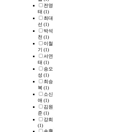
r
있
l
기
e
념
리
전영
중
n
다
p
성
s
화
해
세
태
(1)
e
.
o
H
s
할
낼
기
최대
c
그
w
형
b
수
수
독
선
(1)
r
리
e
강
e
있
있
교
박석
o
하
r
을
t
다
었
신
s
여
천
(1)
,
이
w
(
다
학
i
본
이철
a
용
e
김
.
,
s
연
x
기
(1)
한
e
은
분
르
f
구
i
서연
2
n
석
리
네
a
에
a
태
(1)
H
p
,
해
상
c
서
l
송오
C
r
유
낸
스
t
는
l
성
(1)
시
e
성
나
의
o
발
e
스
o
최승
경
노
휴
r
씻
n
템
p
,
입
복
(1)
머
-
음
g
을
e
임
자
니
소신
α
의
t
개
r
인
를
즘
애
(1)
(
미
h
발
a
혜
세
,
김원
T
를
,
하
t
,
척
산
준
(1)
N
요
a
였
i
박
한
업
F
한
강희
n
다
v
찬
후
혁
-
공
(1)
t
.
e
정
반
명
α
동
金庚
e