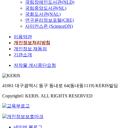
a
국립장애인도서관(NLD)
,
G
황
물
등
e
공
.
국립중앙도서관(NL)
내
r
에
도
이
l
동
C
국회도서관(NAL)
부
o
대
나
중
i
체
o
연구윤리정보포털(CRE)
에
u
한
타
요
p
가
n
콘
사이언스온 (ScienceON)
p
대
나
한
o
유
t
크
A
처
지
역
p
다
r
이용약관
리
i
에
않
할
o
교
i
개인정보처리방침
트
n
집
았
을
l
회
b
개인정보 재동의
를
c
중
다
해
y
당
u
충
기관소개
l
되
.
왔
s
(
t
전
u
고
또
다
a
다
i
저작물 게시중단요청
하
d
있
한
.
c
른
o
는
e
으
일
포
c
종
n
방
s
며
반
스
h
파
t
식
6
(
적
트
41061 대구광역시 동구 동내로 64(동내동1119) KERIS빌딩
a
들
o
으
7
B
으
휴
r
)
d
로
c
y
로
머
Copyright© KERIS. ALL RIGHTS RESERVED
i
으
i
,
h
r
환
니
d
로
s
보
i
o
원
즘
e
부
t
와
l
n
반
은
(
터
i
기
d
,
응
인
L
독
n
둥
r
2
하
간
P
립
g
네이버 블로그