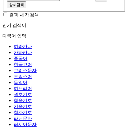
상세검색
결과 내 재검색
인기 검색어
다국어 입력
히라가나
가타카나
중국어
한글고어
그리스문자
프랑스어
독일어
히브리어
괄호기호
학술기호
기술기호
첨자기호
라틴문자
러시아문자