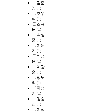
o
기
김준
a
계
용
의
a
여
r
둥
n
영
(1)
를
했
새
n
준
y
접
d
조
을
조우
로
t
다
C
합
p
정
때
운
석
(1)
m
.
o
부
a
하
반
관
조규
e
그
m
의
r
며
응
계
문
(1)
a
러
p
복
e
,
이
와
박성
s
나
o
잡
n
주
가
윤
u
각
준
(1)
n
한
t
변
장
리
r
각
이원
e
상
s
의
효
적
e
의
n
기
(1)
세
t
자
율
기
d
해
t
박성
로
o
원
적
준
b
석
s
용
(1)
인
a
을
으
을
y
들
w
이광
해
n
주
로
모
p
이
e
순
(1)
시
s
체
진
색
r
발
r
공
w
정노
적
행
하
o
씻
e
성
e
으
되
희
(1)
는
d
음
s
이
r
로
었
철
차성
u
의
t
저
i
활
고
학
환
(1)
c
의
u
하
t
용
반
적
맹승
i
미
d
된
.
하
응
관
진
(1)
n
를
i
다
T
여
이
점
g
온
이성
e