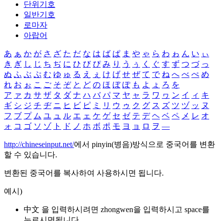
단위기호
일반기호
로마자
아랍어
あ
ぁ
か
が
さ
ざ
た
だ
な
は
ば
ぱ
ま
や
ゃ
ら
わ
ゎ
ん
い
ぃ
き
ぎ
し
じ
ち
ぢ
に
ひ
び
ぴ
み
り
う
ぅ
く
ぐ
す
ず
つ
づ
っ
ぬ
ふ
ぶ
ぷ
む
ゆ
ゅ
る
え
ぇ
け
げ
せ
ぜ
て
で
ね
へ
べ
ぺ
め
れ
お
ぉ
こ
ご
そ
ぞ
と
ど
の
ほ
ぼ
ぽ
も
よ
ょ
ろ
を
ア
ァ
カ
サ
ザ
タ
ダ
ナ
ハ
バ
パ
マ
ヤ
ャ
ラ
ワ
ヮ
ン
イ
ィ
キ
ギ
シ
ジ
チ
ヂ
ニ
ヒ
ビ
ピ
ミ
リ
ウ
ゥ
ク
グ
ス
ズ
ツ
ヅ
ッ
ヌ
フ
ブ
プ
ム
ユ
ュ
ル
エ
ェ
ケ
ゲ
セ
ゼ
テ
デ
ヘ
ベ
ペ
メ
レ
オ
ォ
コ
ゴ
ソ
ゾ
ト
ド
ノ
ホ
ボ
ポ
モ
ヨ
ョ
ロ
ヲ
―
http://chineseinput.net/
에서 pinyin(병음)방식으로 중국어를 변환
할 수 있습니다.
변환된 중국어를 복사하여 사용하시면 됩니다.
예시)
中文 을 입력하시려면
zhongwen
을 입력하시고 space를
누르시면됩니다.