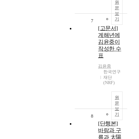
원
문
보
기
7
[고문서]
계해년에
김윤중이
작성한 수
표
김윤중
한국연구
재단
(NRF)
원
문
보
기
8
[단행본]
바람과 구
름과 太陽