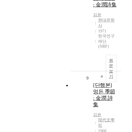
: 金潤詩集
김윤
현대문학
사
1971
한국연구
재단
(NRF)
원
문
보
기
9
[단행본]
멍든 季節
: 金潤 詩
集
김윤
現代文學
社
1968