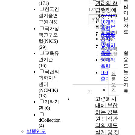
로
정확도
관리의 협
(171)
많
순
한국건
10개씩 출력
업행정에
내림차순
이
인기도
설기술연
관한 연구
본
순
조회
구원
(45)
10개씩
자
연도순
김윤권
출력
국가정
료
제목순
한국행정
20개씩
책연구포
연구원
저자순
출력
털(NKIS)
2014
발행기
(29)
30개씩
국가정책
관순
활
교육유
출력
연구포털
용
관기관
(NKIS)
50개씩
(16)
도
출력
국립의
높
100개씩
원
과학지식
은
출력
문
센터
자
보
(NCMIK)
기
료
2
(13)
고령화시
기타기
대에 부합
관
(6)
하는 공무
원 퇴직관
dCollection
리의 제도
(4)
발행연도
설계 및 정