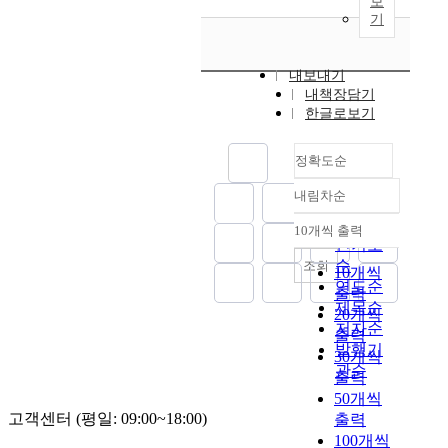
보
기
내보내기
내책장담기
한글로보기
정확도순
내림차순
정확도
순
10개씩 출력
내림차순
인기도
순
조회
10개씩
연도순
출력
제목순
20개씩
저자순
출력
발행기
30개씩
관순
출력
50개씩
고객센터 (평일: 09:00~18:00)
출력
100개씩