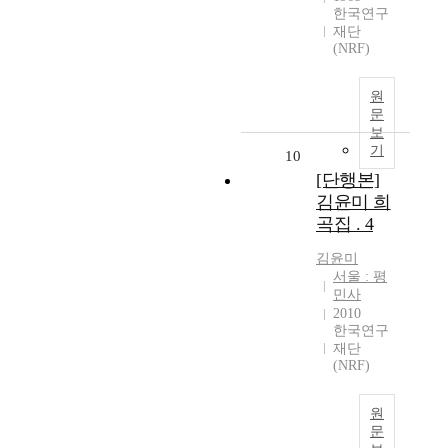
한국연구
재단
(NRF)
원
문
보
기
10
[단행본]
김윤미 희
곡집 . 4
김윤미
서울 : 평
민사
2010
한국연구
재단
(NRF)
원
문