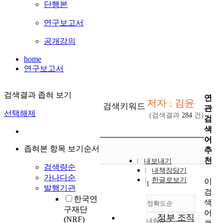
단행본
연구보고서
공개강의
home
연구보고서
검색결과 좁혀 보기
연
저자 : 김윤
검색키워드
관
선택해제
(검색결과
284
건)
검
색
어
좁혀본 항목 보기순서
추
천
내보내기
검색량순
내책장담기
가나다순
한글로보기
이
1
발행기관
검
한국연
색
정확도순
구재단
어
정부 조직
(NRF)
내림차순