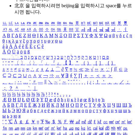
北京 을 입력하시려면
beijing
을 입력하시고 space를 누르
시면 됩니다.
ㅥ
ㅦ
ㅧ
ㅨ
ㅩ
ㅪ
ㅫ
ㅬ
ㅭ
ㅮ
ㅯ
ㅰ
ㅱ
ㅲ
ㅳ
ㅴ
ㅵ
ㅶ
ㅷ
ㅸ
ㅹ
ㅺ
ㅻ
ㅼ
ㅽ
ㅾ
ㅿ
ㆀ
ㆁ
ㆂ
ㆃ
ㆄ
ㆅ
ㆆ
ㆇ
ㆈ
ㆉ
ㆊ
ㆋ
ㆌ
ㆍ
ㆎ
Α
Β
Γ
Δ
Ε
Ζ
Η
Θ
Ι
Κ
Λ
Μ
Ν
Ξ
Ο
Π
Ρ
Σ
Τ
Υ
Φ
Χ
Ψ
Ω
α
β
γ
δ
ε
ζ
η
θ
ι
κ
λ
μ
ν
ξ
ο
π
ρ
σ
τ
υ
φ
χ
ψ
ω
á
à
Á
À
é
è
É
È
ç
Ç
ê
Ä
Ö
Ü
ä
ö
ü
ß
ְ
ֳ
ֲ
ֱ
ָ
ַ
ֵ
ֶ
ִ
ֹ
ּ
ֻ
ׂ
ׁ
ּ
ב
ה
נ
מ
צ
ת
ץ
ש
ד
ג
כ
ע
י
ח
ל
ך
ף
ק
ר
א
ט
ו
ן
ם
פ
‘
’
“
”
〔
〕
〈
〉
「
」
『
』
【
】
＂
（
）
［
］
｛
｝
±
×
÷
≠
≤
≥
∞
∴
♂
♀
∠
⊥
⌒
∂
∇
≡
≒
≪
≫
√
∽
∝
∵
∫
∬
∈
∋
⊆
⊇
⊂
⊃
∪
∩
∧
∨
￢
⇒
⇔
∀
∃
∮
∑
∏
＋
－
＜
＝
＞
、
。
·
‥
…
¨
〃
―
∥
＼
∼
´
～
ˇ
˘
˝
˚
˙
¸
˛
¡
¿
ː
！
＇
，
．
／
：
；
？
＾
＿
｀
｜
½
⅓
⅔
¼
¾
⅛
⅜
⅝
⅞
¹
²
³
⁴
ⁿ
₁
₂
₃
₄
Æ
Ð
Ħ
Ĳ
Ł
Ø
Œ
Þ
Ŧ
Ŋ
æ
đ
ð
ħ
ı
ĳ
ĸ
ŀ
ł
ø
œ
ß
þ
ŧ
ŋ
ŉ
А
Б
В
Г
Д
Е
Ё
Ж
З
И
Й
К
Л
М
Н
О
П
Р
С
Т
У
Ф
Х
Ц
Ч
Ш
Щ
Ъ
Ы
Ь
Э
Ю
Я
а
б
в
г
д
е
ё
ж
з
и
й
к
л
м
н
о
п
р
с
т
у
ф
х
ц
ч
ш
щ
ъ
ы
ь
э
ю
я
′
″
℃
Å
￠
￡
￥
¤
℉
‰
＄
％
Ｆ
￦
㎕
㎖
㎗
ℓ
㎘
㏄
㎣
㎤
㎥
㎦
㎙
㎚
㎛
㎜
㎝
㎞
㎟
㎠
㎡
㎢
㏊
㎍
㎎
㎏
㏏
㎈
㎉
㏈
㎧
㎨
㎰
㎱
㎲
㎳
㎴
㎵
㎶
㎷
㎸
㎹
㎀
㎁
㎂
㎃
㎄
㎺
㎻
㎽
㎾
㎿
㎐
㎑