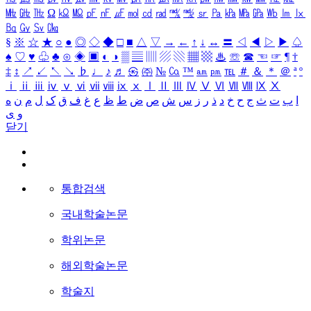
㎒
㎓
㎔
Ω
㏀
㏁
㎊
㎋
㎌
㏖
㏅
㎭
㎮
㎯
㏛
㎩
㎪
㎫
㎬
㏝
㏐
㏓
㏃
㏉
㏜
㏆
§
※
☆
★
○
●
◎
◇
◆
□
■
△
▽
→
←
↑
↓
↔
〓
◁
◀
▷
▶
♤
♠
♡
♥
♧
♣
⊙
◈
▣
◐
◑
▒
▤
▥
▨
▧
▦
▩
♨
☏
☎
☜
☞
¶
†
‡
↕
↗
↙
↖
↘
♭
♩
♪
♬
㉿
㈜
№
㏇
™
㏂
㏘
℡
＃
＆
＊
＠
ª
º
ⅰ
ⅱ
ⅲ
ⅳ
ⅴ
ⅵ
ⅶ
ⅷ
ⅸ
ⅹ
Ⅰ
Ⅱ
Ⅲ
Ⅳ
Ⅴ
Ⅵ
Ⅶ
Ⅷ
Ⅸ
Ⅹ
ا
ب
ت
ث
ج
ح
خ
د
ذ
ر
ز
س
ش
ص
ض
ط
ظ
ع
غ
ف
ق
ک
ل
م
ن
ه
و
ی
닫기
통합검색
국내학술논문
학위논문
해외학술논문
학술지