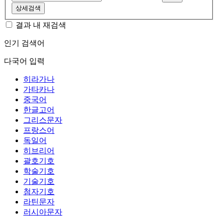
상세검색
결과 내 재검색
인기 검색어
다국어 입력
히라가나
가타카나
중국어
한글고어
그리스문자
프랑스어
독일어
히브리어
괄호기호
학술기호
기술기호
첨자기호
라틴문자
러시아문자