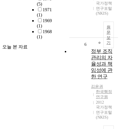
국가정책
(5)
연구포털
1971
(NKIS)
(1)
1969
(1)
원
1968
문
(1)
보
기
6
오늘 본 자료
정부 조직
관리의 자
율성과 책
임성에 관
한 연구
김윤권
한국행정
연구원
2012
국가정책
연구포털
(NKIS)