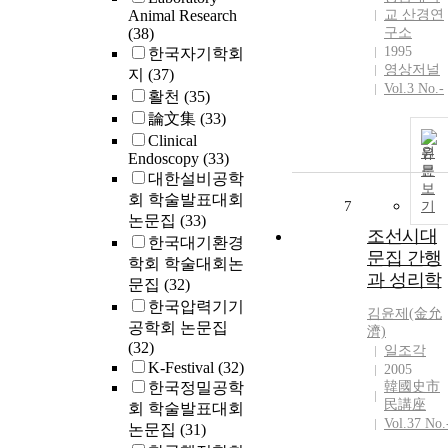
Animal Research
교 산경연
(38)
구소
1995
한국자기학회
영상저널
지
(37)
Vol.3 No.-
활천
(35)
論文集
(33)
Clinical
원
Endoscopy
(33)
문
대한설비공학
보
회 학술발표대회
7
기
논문집
(33)
조선시대
한국대기환경
문집 간행
학회 학술대회논
과 성리학
문집
(32)
한국압력기기
김윤
제(金允
공학회 논문집
濟)
(32)
일조각
K-Festival
(32)
2005
한국정밀공학
韓國史市
民講座
회 학술발표대회
Vol.37 No.
논문집
(31)