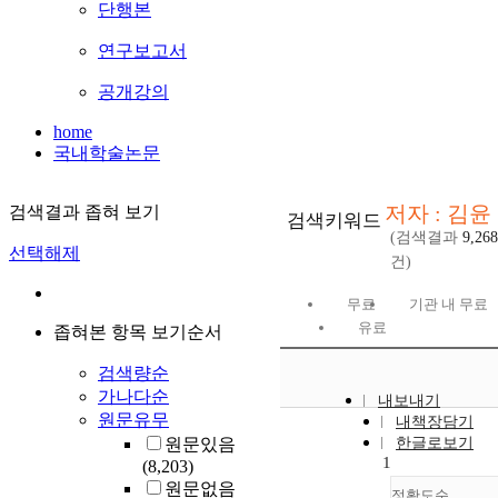
단행본
연구보고서
공개강의
home
국내학술논문
저자 : 김윤
검색결과 좁혀 보기
검색키워드
(검색결과
9,268
선택해제
건)
무료
기관 내 무료
유료
좁혀본 항목 보기순서
검색량순
가나다순
내보내기
원문유무
내책장담기
원문있음
한글로보기
1
(8,203)
원문없음
정확도순