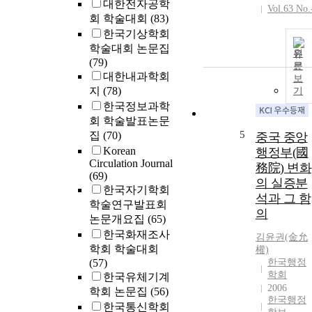
대한전자공학
Vol.63 No.
회 학술대회
(83)
한국기상학회
학술대회 논문집
원
(79)
문
대한내과학회
보
지
(78)
기
한국정보과학
회 학술발표논문
5
집
(70)
중국 중앙
Korean
행정부(國
Circulation Journal
務院) 변화
(69)
의 실증분
한국자기학회
석과 그 함
학술연구발표회
의
논문개요집
(65)
한국화재조사
김윤
권(金允
학회 학술대회
權)
(57)
한국행정
학회
한국유체기계
2006
학회 논문집
(56)
한국행정
한국통신학회