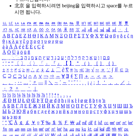
北京 을 입력하시려면
beijing
을 입력하시고 space를 누르
시면 됩니다.
ㅥ
ㅦ
ㅧ
ㅨ
ㅩ
ㅪ
ㅫ
ㅬ
ㅭ
ㅮ
ㅯ
ㅰ
ㅱ
ㅲ
ㅳ
ㅴ
ㅵ
ㅶ
ㅷ
ㅸ
ㅹ
ㅺ
ㅻ
ㅼ
ㅽ
ㅾ
ㅿ
ㆀ
ㆁ
ㆂ
ㆃ
ㆄ
ㆅ
ㆆ
ㆇ
ㆈ
ㆉ
ㆊ
ㆋ
ㆌ
ㆍ
ㆎ
Α
Β
Γ
Δ
Ε
Ζ
Η
Θ
Ι
Κ
Λ
Μ
Ν
Ξ
Ο
Π
Ρ
Σ
Τ
Υ
Φ
Χ
Ψ
Ω
α
β
γ
δ
ε
ζ
η
θ
ι
κ
λ
μ
ν
ξ
ο
π
ρ
σ
τ
υ
φ
χ
ψ
ω
á
à
Á
À
é
è
É
È
ç
Ç
ê
Ä
Ö
Ü
ä
ö
ü
ß
ְ
ֳ
ֲ
ֱ
ָ
ַ
ֵ
ֶ
ִ
ֹ
ּ
ֻ
ׂ
ׁ
ּ
ב
ה
נ
מ
צ
ת
ץ
ש
ד
ג
כ
ע
י
ח
ל
ך
ף
ק
ר
א
ט
ו
ן
ם
פ
‘
’
“
”
〔
〕
〈
〉
「
」
『
』
【
】
＂
（
）
［
］
｛
｝
±
×
÷
≠
≤
≥
∞
∴
♂
♀
∠
⊥
⌒
∂
∇
≡
≒
≪
≫
√
∽
∝
∵
∫
∬
∈
∋
⊆
⊇
⊂
⊃
∪
∩
∧
∨
￢
⇒
⇔
∀
∃
∮
∑
∏
＋
－
＜
＝
＞
、
。
·
‥
…
¨
〃
―
∥
＼
∼
´
～
ˇ
˘
˝
˚
˙
¸
˛
¡
¿
ː
！
＇
，
．
／
：
；
？
＾
＿
｀
｜
½
⅓
⅔
¼
¾
⅛
⅜
⅝
⅞
¹
²
³
⁴
ⁿ
₁
₂
₃
₄
Æ
Ð
Ħ
Ĳ
Ł
Ø
Œ
Þ
Ŧ
Ŋ
æ
đ
ð
ħ
ı
ĳ
ĸ
ŀ
ł
ø
œ
ß
þ
ŧ
ŋ
ŉ
А
Б
В
Г
Д
Е
Ё
Ж
З
И
Й
К
Л
М
Н
О
П
Р
С
Т
У
Ф
Х
Ц
Ч
Ш
Щ
Ъ
Ы
Ь
Э
Ю
Я
а
б
в
г
д
е
ё
ж
з
и
й
к
л
м
н
о
п
р
с
т
у
ф
х
ц
ч
ш
щ
ъ
ы
ь
э
ю
я
′
″
℃
Å
￠
￡
￥
¤
℉
‰
＄
％
Ｆ
￦
㎕
㎖
㎗
ℓ
㎘
㏄
㎣
㎤
㎥
㎦
㎙
㎚
㎛
㎜
㎝
㎞
㎟
㎠
㎡
㎢
㏊
㎍
㎎
㎏
㏏
㎈
㎉
㏈
㎧
㎨
㎰
㎱
㎲
㎳
㎴
㎵
㎶
㎷
㎸
㎹
㎀
㎁
㎂
㎃
㎄
㎺
㎻
㎽
㎾
㎿
㎐
㎑