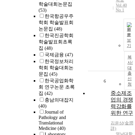
학보
학술대회논문집
Vol.40
(53)
No.1
한국항공우주
학회 학술발표회
논문집
(48)
원
문
한국진공학회
보
학술발표회초록
기
집
(48)
국제금융
(47)
복
한국정보처리
사/
학회 학술대회논
대
출
문집
(45)
신
한국공업화학
6
청
회 연구논문 초록
중소제조
집
(42)
업의 경쟁
충남의대잡지
(40)
력강화를
Journal of
위한 연구
Pathology and
Translational
김윤
상(金潤
Medicine
(40)
詳)
Laboratory
영남대학