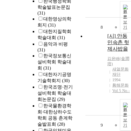
한국행정학회
학술발표논문집
원
(31)
문
대한영상의학
보
회지
(31)
8
기
대한지질학회
[시] 안동
학술대회
(31)
민속촌 헛
음악과 비평
제사밥을
(31)
한국정보통신
김윤
배(金潤
설비학회 학술대
培)
회
(31)
새얼문화
대한자기공명
재단
1994
기술학회지
(30)
황해문화
한국조명·전기
Vol.5 No.-
설비학회 학술대
회논문집
(29)
한국물환경학
원
회·대한상하수도
문
학회 공동 춘계학
보
술발표회
(28)
9
기
한국인체미용