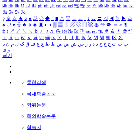
㎒
㎓
㎔
Ω
㏀
㏁
㎊
㎋
㎌
㏖
㏅
㎭
㎮
㎯
㏛
㎩
㎪
㎫
㎬
㏝
㏐
㏓
㏃
㏉
㏜
㏆
§
※
☆
★
○
●
◎
◇
◆
□
■
△
▽
→
←
↑
↓
↔
〓
◁
◀
▷
▶
♤
♠
♡
♥
♧
♣
⊙
◈
▣
◐
◑
▒
▤
▥
▨
▧
▦
▩
♨
☏
☎
☜
☞
¶
†
‡
↕
↗
↙
↖
↘
♭
♩
♪
♬
㉿
㈜
№
㏇
™
㏂
㏘
℡
＃
＆
＊
＠
ª
º
ⅰ
ⅱ
ⅲ
ⅳ
ⅴ
ⅵ
ⅶ
ⅷ
ⅸ
ⅹ
Ⅰ
Ⅱ
Ⅲ
Ⅳ
Ⅴ
Ⅵ
Ⅶ
Ⅷ
Ⅸ
Ⅹ
ا
ب
ت
ث
ج
ح
خ
د
ذ
ر
ز
س
ش
ص
ض
ط
ظ
ع
غ
ف
ق
ک
ل
م
ن
ه
و
ی
닫기
통합검색
국내학술논문
학위논문
해외학술논문
학술지