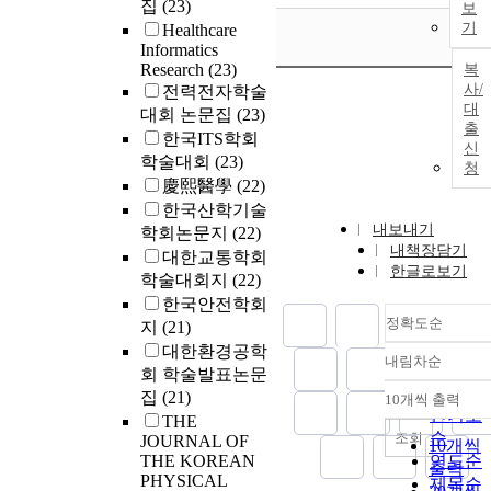
집
(23)
보
기
Healthcare
Informatics
Research
(23)
복
사/
전력전자학술
대
대회 논문집
(23)
출
한국ITS학회
신
학술대회
(23)
청
慶熙醫學
(22)
한국산학기술
내보내기
학회논문지
(22)
내책장담기
대한교통학회
한글로보기
학술대회지
(22)
한국안전학회
정확도순
지
(21)
대한환경공학
내림차순
정확도
회 학술발표논문
순
집
(21)
10개씩 출력
내림차
인기도
THE
순
조회
JOURNAL OF
10개씩
THE KOREAN
연도순
출력
PHYSICAL
제목순