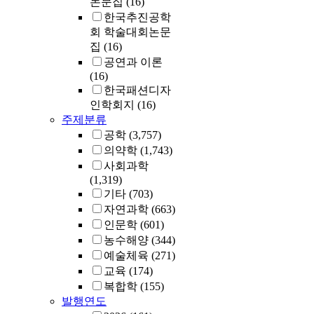
논문집
(16)
한국추진공학
회 학술대회논문
집
(16)
공연과 이론
(16)
한국패션디자
인학회지
(16)
주제분류
공학
(3,757)
의약학
(1,743)
사회과학
(1,319)
기타
(703)
자연과학
(663)
인문학
(601)
농수해양
(344)
예술체육
(271)
교육
(174)
복합학
(155)
발행연도