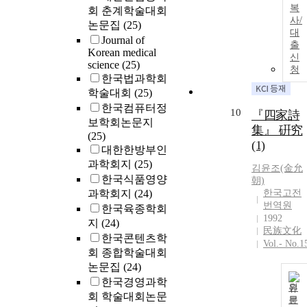
복
회 춘계학술대회
사/
논문집
(25)
대
Journal of
출
Korean medical
신
science
(25)
청
한국법과학회
학술대회
(25)
한국컴퓨터정
10
『四家詩
보학회논문지
集』 硏究
(25)
(1)
대한한방부인
과학회지
(25)
김윤
조(金允
한국식품영양
朝)
과학회지
(24)
한국고전
번역원
한국육종학회
1992
지
(24)
民族文化
한국콘텐츠학
Vol.- No.1
회 종합학술대회
논문집
(24)
한국경영과학
원
회 학술대회논문
문