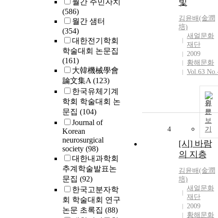
빛
월간 주민자치
(586)
김윤
배(金潤
월간 샘터
培)
(354)
새얼문화
대한전기학회
재단
학술대회 논문집
2009
(161)
황해문화
大韓機械學會
Vol.63 No.
論文集A
(123)
한국유체기계
학회 학술대회 논
원
문집
(104)
문
보
Journal of
4
기
Korean
neurosurgical
[시] 바람
society
(98)
의 지층
대한내과학회
추계학술발표논
김윤
배(金潤
문집
(92)
培)
새얼문화
한국고분자학
재단
회 학술대회 연구
2009
논문 초록집
(88)
황해문화