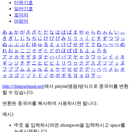
단위기호
일반기호
로마자
아랍어
あ
ぁ
か
が
さ
ざ
た
だ
な
は
ば
ぱ
ま
や
ゃ
ら
わ
ゎ
ん
い
ぃ
き
ぎ
し
じ
ち
ぢ
に
ひ
び
ぴ
み
り
う
ぅ
く
ぐ
す
ず
つ
づ
っ
ぬ
ふ
ぶ
ぷ
む
ゆ
ゅ
る
え
ぇ
け
げ
せ
ぜ
て
で
ね
へ
べ
ぺ
め
れ
お
ぉ
こ
ご
そ
ぞ
と
ど
の
ほ
ぼ
ぽ
も
よ
ょ
ろ
を
ア
ァ
カ
サ
ザ
タ
ダ
ナ
ハ
バ
パ
マ
ヤ
ャ
ラ
ワ
ヮ
ン
イ
ィ
キ
ギ
シ
ジ
チ
ヂ
ニ
ヒ
ビ
ピ
ミ
リ
ウ
ゥ
ク
グ
ス
ズ
ツ
ヅ
ッ
ヌ
フ
ブ
プ
ム
ユ
ュ
ル
エ
ェ
ケ
ゲ
セ
ゼ
テ
デ
ヘ
ベ
ペ
メ
レ
オ
ォ
コ
ゴ
ソ
ゾ
ト
ド
ノ
ホ
ボ
ポ
モ
ヨ
ョ
ロ
ヲ
―
http://chineseinput.net/
에서 pinyin(병음)방식으로 중국어를 변환
할 수 있습니다.
변환된 중국어를 복사하여 사용하시면 됩니다.
예시)
中文 을 입력하시려면
zhongwen
을 입력하시고 space를
누르시면됩니다.