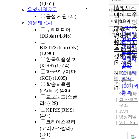
(1,065)
情報시스
음성지원유무
내림차순
정확도
템이 生産
음성 지원
(23)
순
10개씩 출력
과 마케팅
원문제공처
내림차
인기도
部署의 意
누리미디어
순
조회
10개씩
思決定 調
(DBpia)
(4,846)
연도순
출력
整에 미치
제목순
20개씩
KISTI(ScienceON)
는 影響에
저자순
(1,696)
출력
관한 文獻
발행기
한국학술정보
30개씩
的 考察
관순
(KISS)
(1,614)
출력
한국연구재단
50개씩
김윤
상(金潤
(KCI)
(1,035)
祥)
,
김은수
출력
학술교육원
(Eun-Soo
100개씩
Kim)
(eArticle)
(436)
출력
영남대학
교보문고(스콜
교 산경연
라)
(429)
구소
KERIS(RISS)
1994
(422)
영상저널
코리아스칼라
Vol.2 No.-
(코리아스칼라)
(261)