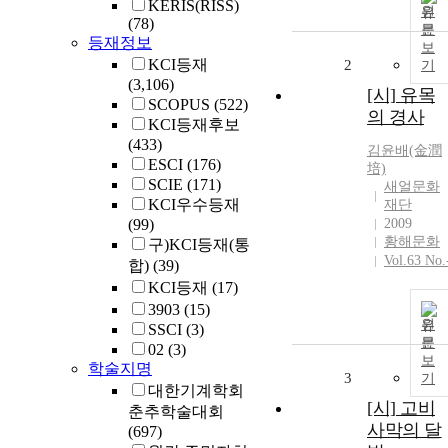
KERIS(RISS)
원
(78)
문
등재정보
보
KCI등재
2
기
(3,106)
[시] 유목
SCOPUS
(522)
의 경사
KCI등재후보
(433)
김윤
배(金潤
ESCI
(176)
培)
SCIE
(171)
새얼문화
KCI우수등재
재단
(99)
2009
황해문화
구)KCI등재(통
Vol.63 No.
합)
(39)
KCI등재
(17)
3903
(15)
원
SSCI
(3)
문
02
(3)
보
학술지명
3
기
대한기계학회
[시] 고비
춘추학술대회
사막의 달
(697)