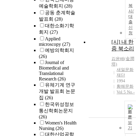
예술학회지
(28)
복
사/
공동 춘계학술
대
발표회
(28)
출
대한소화기학
신
회지
(27)
청
Applied
[시] 내 한
microscopy
(27)
줌 북소리
예방의학회지
(26)
김윤
배(金潤
Journal of
培)
Biomedical and
새얼문화
Translational
재단
Research
(26)
1994
유체기계 연구
황해문화
개발 발표회 논문
Vol.5 No.-
집
(26)
한국위성정보
통신학회논문지
원
(26)
문
Women's Health
보
Nursing
(26)
기
대한산업공학