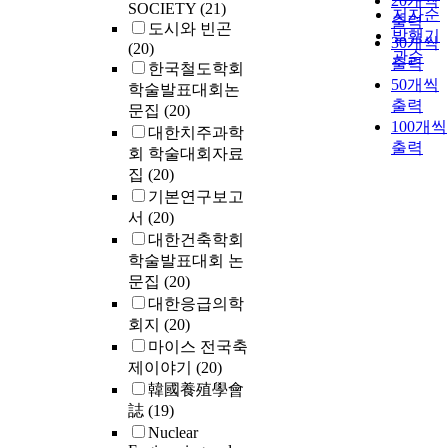
20개씩
SOCIETY
(21)
저자순
출력
도시와 빈곤
발행기
30개씩
(20)
관순
출력
한국철도학회
50개씩
학술발표대회논
출력
문집
(20)
100개씩
대한치주과학
출력
회 학술대회자료
집
(20)
기본연구보고
서
(20)
대한건축학회
학술발표대회 논
문집
(20)
대한응급의학
회지
(20)
마이스 전국축
제이야기
(20)
韓國養殖學會
誌
(19)
Nuclear