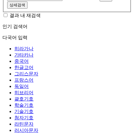
상세검색
결과 내 재검색
인기 검색어
다국어 입력
히라가나
가타카나
중국어
한글고어
그리스문자
프랑스어
독일어
히브리어
괄호기호
학술기호
기술기호
첨자기호
라틴문자
러시아문자