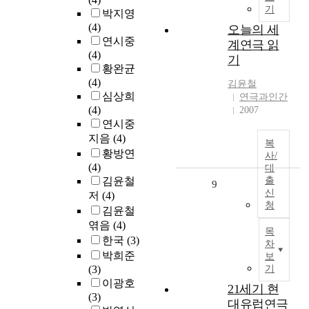
기
박지영
(4)
오늘의 세
연시중
계연극 읽
(4)
기
황완균
(4)
김윤철
심상희
연극과인간
(4)
2007
연시중
지음
(4)
복
황방연
사/
(4)
대
김윤철
출
9
신
저
(4)
청
김윤철
엮음
(4)
목
한국
(3)
차
박희준
보
(3)
기
이광호
21세기 현
(3)
대유럽연극