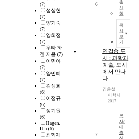
출
(7)
6
신
성상현
청
(7)
양기숙
목
(7)
차
양희정
보
(7)
기
우타 하
연결合 도
겐 지음
(7)
시 : 과학과
이민아
예술, 도시
(7)
에서 만나
양민혜
다
(7)
김성희
김윤철
(6)
이학사
이정규
2017
(6)
정기원
복
(6)
사/
Hagen,
대
Uta
(6)
출
7
최혁재
신