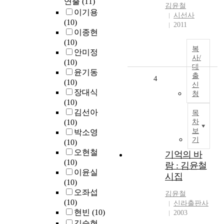
연출
(11)
김윤철
이기용
시선사
(10)
2011
이종현
(10)
복
안미정
사/
(10)
대
윤기동
출
4
(10)
신
장대식
청
(10)
김선아
목
(10)
차
보
박소영
기
(10)
오현철
기억의 바
(10)
람 : 김윤철
이윤실
시집
(10)
오좌섭
김윤철
(10)
신라출판사
현빈
(10)
2003
김승현