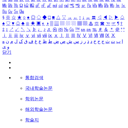
㎒
㎓
㎔
Ω
㏀
㏁
㎊
㎋
㎌
㏖
㏅
㎭
㎮
㎯
㏛
㎩
㎪
㎫
㎬
㏝
㏐
㏓
㏃
㏉
㏜
㏆
§
※
☆
★
○
●
◎
◇
◆
□
■
△
▽
→
←
↑
↓
↔
〓
◁
◀
▷
▶
♤
♠
♡
♥
♧
♣
⊙
◈
▣
◐
◑
▒
▤
▥
▨
▧
▦
▩
♨
☏
☎
☜
☞
¶
†
‡
↕
↗
↙
↖
↘
♭
♩
♪
♬
㉿
㈜
№
㏇
™
㏂
㏘
℡
＃
＆
＊
＠
ª
º
ⅰ
ⅱ
ⅲ
ⅳ
ⅴ
ⅵ
ⅶ
ⅷ
ⅸ
ⅹ
Ⅰ
Ⅱ
Ⅲ
Ⅳ
Ⅴ
Ⅵ
Ⅶ
Ⅷ
Ⅸ
Ⅹ
ا
ب
ت
ث
ج
ح
خ
د
ذ
ر
ز
س
ش
ص
ض
ط
ظ
ع
غ
ف
ق
ک
ل
م
ن
ه
و
ی
닫기
통합검색
국내학술논문
학위논문
해외학술논문
학술지