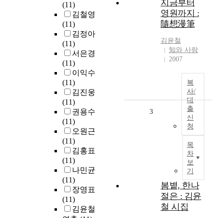
지금부터
(11)
영원까지 :
김철영
隨想漫筆
(11)
김정아
김윤철
(11)
知와 사랑
서은경
2007
(11)
이익수
(11)
복
사/
김진웅
대
(11)
출
권용수
3
신
(11)
청
오원근
(11)
목
김홍표
차
(11)
보
나민균
기
(11)
봄볕, 한나
장영표
절은 : 김윤
(11)
철 시집
김윤철