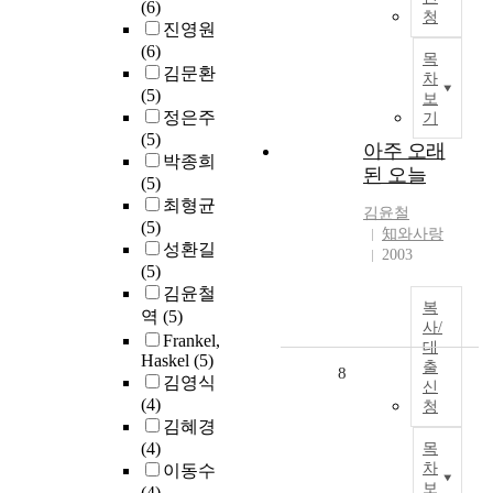
(6)
청
진영원
(6)
목
김문환
차
(5)
보
정은주
기
(5)
아주 오래
박종희
된 오늘
(5)
최형균
김윤철
(5)
知와사랑
성환길
2003
(5)
김윤철
복
역
(5)
사/
Frankel,
대
Haskel
(5)
출
8
김영식
신
(4)
청
김혜경
(4)
목
차
이동수
보
(4)