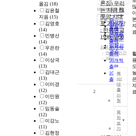
정확도
론집) 우리
옮김
(18)
순
10개씩 출력
는 지금 醜
김윤철
내림차순
인기도
學의 시대
지음
(15)
순
조회
10개씩
로 가는가?
김영호
연도순
출력
(14)
: 한국연극
제목순
20개씩
민병선
1990~1999
저자순
출력
(14)
발행기
김윤철
30개씩
우은란
관순
연극과인간
(14)
출력
2000
이상국
50개씩
(13)
출력
김대근
100개씩
복
(13)
사/
출력
이미경
대
출
(12)
2
신
이민원
청
(12)
임동술
목
(12)
차
이강노
보
(11)
기
김현정