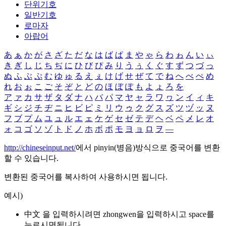
단위기호
일반기호
로마자
아랍어
あ
ぁ
か
が
さ
ざ
た
だ
な
は
ば
ぱ
ま
や
ゃ
ら
わ
ゎ
ん
い
ぃ
き
ぎ
し
じ
ち
ぢ
に
ひ
び
ぴ
み
り
う
ぅ
く
ぐ
す
ず
つ
づ
っ
ぬ
ふ
ぶ
ぷ
む
ゆ
ゅ
る
え
ぇ
け
げ
せ
ぜ
て
で
ね
へ
べ
ぺ
め
れ
お
ぉ
こ
ご
そ
ぞ
と
ど
の
ほ
ぼ
ぽ
も
よ
ょ
ろ
を
ア
ァ
カ
サ
ザ
タ
ダ
ナ
ハ
バ
パ
マ
ヤ
ャ
ラ
ワ
ヮ
ン
イ
ィ
キ
ギ
シ
ジ
チ
ヂ
ニ
ヒ
ビ
ピ
ミ
リ
ウ
ゥ
ク
グ
ス
ズ
ツ
ヅ
ッ
ヌ
フ
ブ
プ
ム
ユ
ュ
ル
エ
ェ
ケ
ゲ
セ
ゼ
テ
デ
ヘ
ベ
ペ
メ
レ
オ
ォ
コ
ゴ
ソ
ゾ
ト
ド
ノ
ホ
ボ
ポ
モ
ヨ
ョ
ロ
ヲ
―
http://chineseinput.net/
에서 pinyin(병음)방식으로 중국어를 변환
할 수 있습니다.
변환된 중국어를 복사하여 사용하시면 됩니다.
예시)
中文 을 입력하시려면
zhongwen
을 입력하시고 space를
누르시면됩니다.