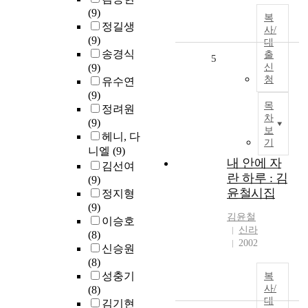
(9)
복
정길생
사/
(9)
대
송경식
출
5
(9)
신
청
유수연
(9)
목
정려원
차
(9)
보
헤니, 다
기
니엘
(9)
내 안에 자
김선여
란 하루 : 김
(9)
윤철시집
정지형
(9)
김윤철
이승호
신라
(8)
2002
신승원
(8)
성충기
복
사/
(8)
대
김기현