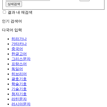
상세검색
결과 내 재검색
인기 검색어
다국어 입력
히라가나
가타카나
중국어
한글고어
그리스문자
프랑스어
독일어
히브리어
괄호기호
학술기호
기술기호
첨자기호
라틴문자
러시아문자