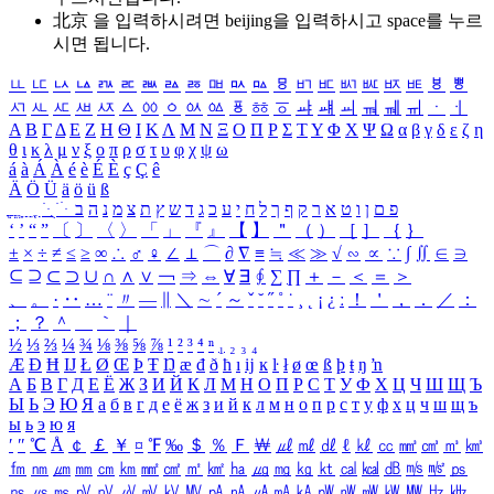
北京 을 입력하시려면
beijing
을 입력하시고 space를 누르
시면 됩니다.
ㅥ
ㅦ
ㅧ
ㅨ
ㅩ
ㅪ
ㅫ
ㅬ
ㅭ
ㅮ
ㅯ
ㅰ
ㅱ
ㅲ
ㅳ
ㅴ
ㅵ
ㅶ
ㅷ
ㅸ
ㅹ
ㅺ
ㅻ
ㅼ
ㅽ
ㅾ
ㅿ
ㆀ
ㆁ
ㆂ
ㆃ
ㆄ
ㆅ
ㆆ
ㆇ
ㆈ
ㆉ
ㆊ
ㆋ
ㆌ
ㆍ
ㆎ
Α
Β
Γ
Δ
Ε
Ζ
Η
Θ
Ι
Κ
Λ
Μ
Ν
Ξ
Ο
Π
Ρ
Σ
Τ
Υ
Φ
Χ
Ψ
Ω
α
β
γ
δ
ε
ζ
η
θ
ι
κ
λ
μ
ν
ξ
ο
π
ρ
σ
τ
υ
φ
χ
ψ
ω
á
à
Á
À
é
è
É
È
ç
Ç
ê
Ä
Ö
Ü
ä
ö
ü
ß
ְ
ֳ
ֲ
ֱ
ָ
ַ
ֵ
ֶ
ִ
ֹ
ּ
ֻ
ׂ
ׁ
ּ
ב
ה
נ
מ
צ
ת
ץ
ש
ד
ג
כ
ע
י
ח
ל
ך
ף
ק
ר
א
ט
ו
ן
ם
פ
‘
’
“
”
〔
〕
〈
〉
「
」
『
』
【
】
＂
（
）
［
］
｛
｝
±
×
÷
≠
≤
≥
∞
∴
♂
♀
∠
⊥
⌒
∂
∇
≡
≒
≪
≫
√
∽
∝
∵
∫
∬
∈
∋
⊆
⊇
⊂
⊃
∪
∩
∧
∨
￢
⇒
⇔
∀
∃
∮
∑
∏
＋
－
＜
＝
＞
、
。
·
‥
…
¨
〃
―
∥
＼
∼
´
～
ˇ
˘
˝
˚
˙
¸
˛
¡
¿
ː
！
＇
，
．
／
：
；
？
＾
＿
｀
｜
½
⅓
⅔
¼
¾
⅛
⅜
⅝
⅞
¹
²
³
⁴
ⁿ
₁
₂
₃
₄
Æ
Ð
Ħ
Ĳ
Ł
Ø
Œ
Þ
Ŧ
Ŋ
æ
đ
ð
ħ
ı
ĳ
ĸ
ŀ
ł
ø
œ
ß
þ
ŧ
ŋ
ŉ
А
Б
В
Г
Д
Е
Ё
Ж
З
И
Й
К
Л
М
Н
О
П
Р
С
Т
У
Ф
Х
Ц
Ч
Ш
Щ
Ъ
Ы
Ь
Э
Ю
Я
а
б
в
г
д
е
ё
ж
з
и
й
к
л
м
н
о
п
р
с
т
у
ф
х
ц
ч
ш
щ
ъ
ы
ь
э
ю
я
′
″
℃
Å
￠
￡
￥
¤
℉
‰
＄
％
Ｆ
￦
㎕
㎖
㎗
ℓ
㎘
㏄
㎣
㎤
㎥
㎦
㎙
㎚
㎛
㎜
㎝
㎞
㎟
㎠
㎡
㎢
㏊
㎍
㎎
㎏
㏏
㎈
㎉
㏈
㎧
㎨
㎰
㎱
㎲
㎳
㎴
㎵
㎶
㎷
㎸
㎹
㎀
㎁
㎂
㎃
㎄
㎺
㎻
㎽
㎾
㎿
㎐
㎑