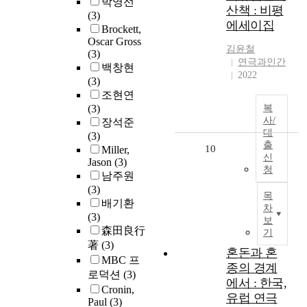
박영선
산책 : 비평
(3)
에세이집
Brockett,
Oscar Gross
김윤철
(3)
연극과인간
백창현
2022
(3)
조현연
(3)
복
사/
장석준
대
(3)
출
10
Miller,
신
Jason
(3)
청
남주원
(3)
목
배기환
차
(3)
보
森田良行
기
著
(3)
혼돈과 혼
MBC 프
종의 경계
로덕션
(3)
에서 : 한국,
Cronin,
유럽 연극
Paul
(3)