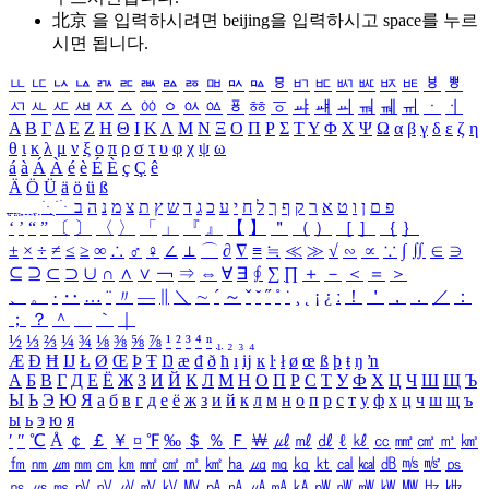
北京 을 입력하시려면
beijing
을 입력하시고 space를 누르
시면 됩니다.
ㅥ
ㅦ
ㅧ
ㅨ
ㅩ
ㅪ
ㅫ
ㅬ
ㅭ
ㅮ
ㅯ
ㅰ
ㅱ
ㅲ
ㅳ
ㅴ
ㅵ
ㅶ
ㅷ
ㅸ
ㅹ
ㅺ
ㅻ
ㅼ
ㅽ
ㅾ
ㅿ
ㆀ
ㆁ
ㆂ
ㆃ
ㆄ
ㆅ
ㆆ
ㆇ
ㆈ
ㆉ
ㆊ
ㆋ
ㆌ
ㆍ
ㆎ
Α
Β
Γ
Δ
Ε
Ζ
Η
Θ
Ι
Κ
Λ
Μ
Ν
Ξ
Ο
Π
Ρ
Σ
Τ
Υ
Φ
Χ
Ψ
Ω
α
β
γ
δ
ε
ζ
η
θ
ι
κ
λ
μ
ν
ξ
ο
π
ρ
σ
τ
υ
φ
χ
ψ
ω
á
à
Á
À
é
è
É
È
ç
Ç
ê
Ä
Ö
Ü
ä
ö
ü
ß
ְ
ֳ
ֲ
ֱ
ָ
ַ
ֵ
ֶ
ִ
ֹ
ּ
ֻ
ׂ
ׁ
ּ
ב
ה
נ
מ
צ
ת
ץ
ש
ד
ג
כ
ע
י
ח
ל
ך
ף
ק
ר
א
ט
ו
ן
ם
פ
‘
’
“
”
〔
〕
〈
〉
「
」
『
』
【
】
＂
（
）
［
］
｛
｝
±
×
÷
≠
≤
≥
∞
∴
♂
♀
∠
⊥
⌒
∂
∇
≡
≒
≪
≫
√
∽
∝
∵
∫
∬
∈
∋
⊆
⊇
⊂
⊃
∪
∩
∧
∨
￢
⇒
⇔
∀
∃
∮
∑
∏
＋
－
＜
＝
＞
、
。
·
‥
…
¨
〃
―
∥
＼
∼
´
～
ˇ
˘
˝
˚
˙
¸
˛
¡
¿
ː
！
＇
，
．
／
：
；
？
＾
＿
｀
｜
½
⅓
⅔
¼
¾
⅛
⅜
⅝
⅞
¹
²
³
⁴
ⁿ
₁
₂
₃
₄
Æ
Ð
Ħ
Ĳ
Ł
Ø
Œ
Þ
Ŧ
Ŋ
æ
đ
ð
ħ
ı
ĳ
ĸ
ŀ
ł
ø
œ
ß
þ
ŧ
ŋ
ŉ
А
Б
В
Г
Д
Е
Ё
Ж
З
И
Й
К
Л
М
Н
О
П
Р
С
Т
У
Ф
Х
Ц
Ч
Ш
Щ
Ъ
Ы
Ь
Э
Ю
Я
а
б
в
г
д
е
ё
ж
з
и
й
к
л
м
н
о
п
р
с
т
у
ф
х
ц
ч
ш
щ
ъ
ы
ь
э
ю
я
′
″
℃
Å
￠
￡
￥
¤
℉
‰
＄
％
Ｆ
￦
㎕
㎖
㎗
ℓ
㎘
㏄
㎣
㎤
㎥
㎦
㎙
㎚
㎛
㎜
㎝
㎞
㎟
㎠
㎡
㎢
㏊
㎍
㎎
㎏
㏏
㎈
㎉
㏈
㎧
㎨
㎰
㎱
㎲
㎳
㎴
㎵
㎶
㎷
㎸
㎹
㎀
㎁
㎂
㎃
㎄
㎺
㎻
㎽
㎾
㎿
㎐
㎑