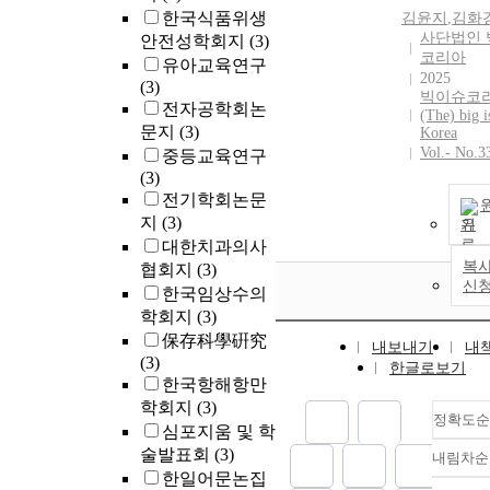
한국식품위생
김윤지
,
김화경
사단법인 
안전성학회지
(3)
코리아
유아교육연구
2025
(3)
빅이슈코리
전자공학회논
(The) big i
문지
(3)
Korea
Vol.- No.3
중등교육연구
(3)
전기학회논문
지
(3)
기
대한치과의사
복사
협회지
(3)
신
한국임상수의
학회지
(3)
保存科學硏究
내보내기
내
(3)
한글로보기
한국항해항만
학회지
(3)
정확도순
심포지움 및 학
술발표회
(3)
내림차순
한일어문논집