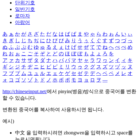
단위기호
일반기호
로마자
아랍어
あ
ぁ
か
が
さ
ざ
た
だ
な
は
ば
ぱ
ま
や
ゃ
ら
わ
ゎ
ん
い
ぃ
き
ぎ
し
じ
ち
ぢ
に
ひ
び
ぴ
み
り
う
ぅ
く
ぐ
す
ず
つ
づ
っ
ぬ
ふ
ぶ
ぷ
む
ゆ
ゅ
る
え
ぇ
け
げ
せ
ぜ
て
で
ね
へ
べ
ぺ
め
れ
お
ぉ
こ
ご
そ
ぞ
と
ど
の
ほ
ぼ
ぽ
も
よ
ょ
ろ
を
ア
ァ
カ
サ
ザ
タ
ダ
ナ
ハ
バ
パ
マ
ヤ
ャ
ラ
ワ
ヮ
ン
イ
ィ
キ
ギ
シ
ジ
チ
ヂ
ニ
ヒ
ビ
ピ
ミ
リ
ウ
ゥ
ク
グ
ス
ズ
ツ
ヅ
ッ
ヌ
フ
ブ
プ
ム
ユ
ュ
ル
エ
ェ
ケ
ゲ
セ
ゼ
テ
デ
ヘ
ベ
ペ
メ
レ
オ
ォ
コ
ゴ
ソ
ゾ
ト
ド
ノ
ホ
ボ
ポ
モ
ヨ
ョ
ロ
ヲ
―
http://chineseinput.net/
에서 pinyin(병음)방식으로 중국어를 변환
할 수 있습니다.
변환된 중국어를 복사하여 사용하시면 됩니다.
예시)
中文 을 입력하시려면
zhongwen
을 입력하시고 space를
누르시면됩니다.