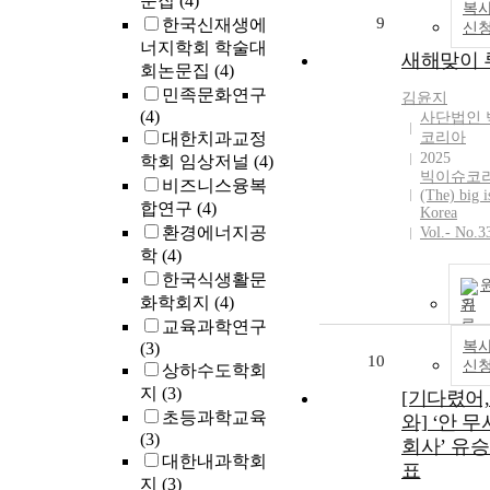
문집
(4)
복사
9
한국신재생에
신
너지학회 학술대
새해맞이 
회논문집
(4)
민족문화연구
김윤지
(4)
사단법인 
대한치과교정
코리아
2025
학회 임상저널
(4)
빅이슈코리
비즈니스융복
(The) big i
합연구
(4)
Korea
환경에너지공
Vol.- No.3
학
(4)
한국식생활문
화학회지
(4)
기
교육과학연구
복사
(3)
10
신
상하수도학회
지
(3)
[기다렸어,
초등과학교육
와] ‘안 
(3)
회사’ 유승
대한내과학회
표
지
(3)