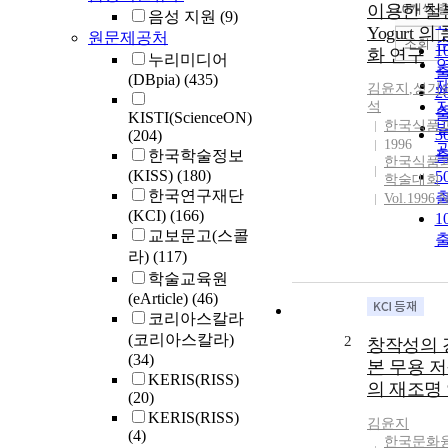
이용한 철
10개씩 
음성 지원
(9)
Yogurt 
원문제공처
조회
1
화 연구
누리미디어
(DBpia)
(435)
김윤지
,
성기
2
석
KISTI(ScienceON)
한국식품
3
(204)
1996
한국학술정보
한국식품
(KISS)
(180)
5
학술대회
한국연구재단
Vol.1996 N
(KCI)
(166)
1
교보문고(스콜
라)
(117)
학술교육원
(eArticle)
(46)
코리아스칼라
(코리아스칼라)
2
창작성의 
(34)
본 무용 
KERIS(RISS)
의 재조명
(20)
KERIS(RISS)
김윤지
(4)
한국문화