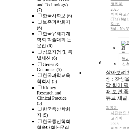
코리아
and Technology)
2025
(7)
빅이슈코리
한국사학보
(6)
(The) big i
보존과학회지
Korea
(6)
Vol.- No.3
한국유체기계
학회 학술대회 논
문집
(6)
기
심포지엄 및 특
별세션
(6)
복사
6
Genes &
신
Genomics
(5)
살아보려 해
한국과학교육
생 : 갓생
학회지
(5)
갈 힘이 
Kidney
때 보면 좋
Research and
튜브 채널 
Clinical Practice
(5)
김윤지
한국축산학회
사단법인 
지
(5)
코리아
한국통신학회
2025
학술대회논문집
빅이슈코리