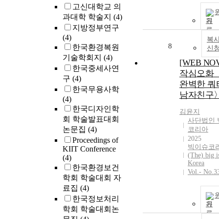
고신대학교 의
과대학 학술지
(4)
기
지방정부연구
(4)
복사
8
한국환경복원
신
기술학회지
(4)
[WEB NO
한국중세사연
작심오화 
구
(4)
완벽한 쿼
한국무용사학
남자친구
(4)
한국디자인학
김윤지
회 학술발표대회
사단법인 
논문집
(4)
코리아
2025
Proceedings of
빅이슈코리
KIIT Conference
(The) big i
(4)
Korea
한국환경보건
Vol.- No.3
학회 학술대회 자
료집
(4)
한국정보처리
기
학회 학술대회논