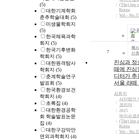
(5)
(The) big i
Korea
대한기계학회
Vol.- No.3
춘추학술대회
(5)
미생물학회지
(5)
기
한국체육과학
회지
(5)
복사
한국기후변화
7
신
학회지
(5)
진심과 정
대한원격탐사
떼에 진심
학회지
(5)
디터가 추
춘계학술연구
서울 라떼 
발표회
(5)
한국환경보건
김윤지
학회지
(4)
사단법인 
초록집
(4)
코리아
대한환경공학
2025
빅이슈코리
회 학술발표논문
(The) big i
집
(4)
Korea
대한구강악안
Vol.- No.3
면외과학회지
(4)