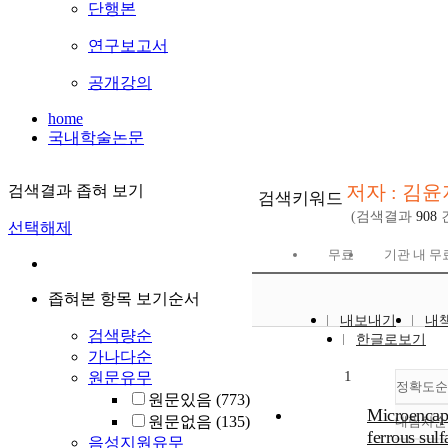
단행본
연구보고서
공개강의
home
국내학술논문
저자 : 김윤
검색결과 좁혀 보기
검색키워드
(검색결과
908
선택해제
무료
기관 내 무
좁혀본 항목 보기순서
내보내기
내
검색량순
한글로보기
가나다순
1
원문유무
정확도순
원문있음
(773)
Microencap
원문없음
(135)
내림차순
ferrous sul
음성지원유무