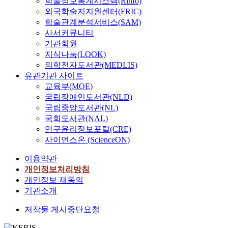
학술정보통계시스템(Rinfo)
외국학술지지원센터(FRIC)
학술관계분석서비스(SAM)
사서커뮤니티
기관회원
지식나눔(LOOK)
의학전자도서관(MEDLIS)
유관기관 사이트
교육부(MOE)
국립장애인도서관(NLD)
국립중앙도서관(NL)
국회도서관(NAL)
연구윤리정보포털(CRE)
사이언스온 (ScienceON)
이용약관
개인정보처리방침
개인정보 재동의
기관소개
저작물 게시중단요청