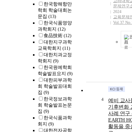
고려대학교
한국항해항만
문제연구
학회 학술대회논
2024
문집
(13)
교육문제
한국식품영양
Vol.37 No.
과학회지
(12)
食品技術
(12)
대한지구과학
기
교육학회지
(11)
대한치과교정
학회지
(9)
한국원예학회
학술발표요지
(9)
대한피부과학
회 학술발표대회
집
(9)
한국정보과학
4
예비 교사
회 학술발표논문
기후변화 
집
(9)
사례 연구 
한국식품과학
EARTH H
회지
(9)
활동을 중
대한전자공학