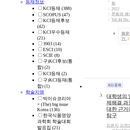
등재정보
회
KCI등재
(388)
2022
문화와 융
SCOPUS
(47)
Vol.44 No.
KCI등재후보
(42)
KCI우수등재
원문
(21)
기
2
3903
(14)
ESCI
(10)
SCIE
(8)
구)KCI후보(통
합)
(2)
KCI등재
(2)
구)KCI등재(통
합)
(1)
학술지명
3
대학생의 
빅이슈코리아
제해결 과
= (The) big issue
대한 근거
Korea
(136)
탐구
한국식품영양
과학회 학술대회
김윤지
,
김정
발표집
(21)