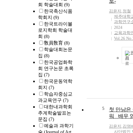
로-
회 학술대회
(9)
한국축산식품
김윤지
,
정철
제주대학교
학회지
(9)
과학연구
한국트라이볼
2024
로지학회 학술대
교육과학
회
(8)
Vol.26 No.
敎員敎育
(8)
학술대회논문
집
(8)
기
한국공업화학
회 연구논문 초록
집
(7)
한국운동역학
회지
(7)
학습자중심교
과교육연구
(7)
대한내과학회
5
첫 만남은
추계학술발표논
워 _배우
문집
(7)
예술과 과학기
김윤지
,
김영배
술 (Journal of Art
사단법인 