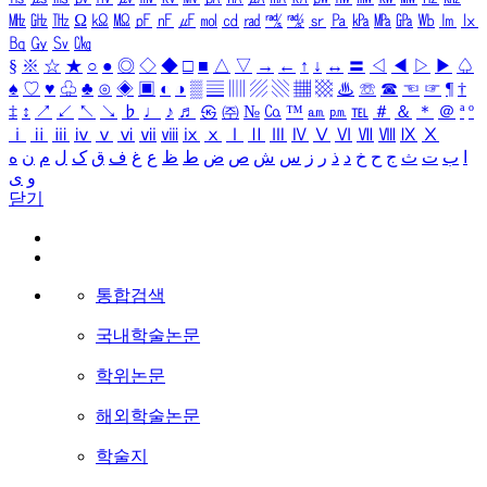
㎒
㎓
㎔
Ω
㏀
㏁
㎊
㎋
㎌
㏖
㏅
㎭
㎮
㎯
㏛
㎩
㎪
㎫
㎬
㏝
㏐
㏓
㏃
㏉
㏜
㏆
§
※
☆
★
○
●
◎
◇
◆
□
■
△
▽
→
←
↑
↓
↔
〓
◁
◀
▷
▶
♤
♠
♡
♥
♧
♣
⊙
◈
▣
◐
◑
▒
▤
▥
▨
▧
▦
▩
♨
☏
☎
☜
☞
¶
†
‡
↕
↗
↙
↖
↘
♭
♩
♪
♬
㉿
㈜
№
㏇
™
㏂
㏘
℡
＃
＆
＊
＠
ª
º
ⅰ
ⅱ
ⅲ
ⅳ
ⅴ
ⅵ
ⅶ
ⅷ
ⅸ
ⅹ
Ⅰ
Ⅱ
Ⅲ
Ⅳ
Ⅴ
Ⅵ
Ⅶ
Ⅷ
Ⅸ
Ⅹ
ا
ب
ت
ث
ج
ح
خ
د
ذ
ر
ز
س
ش
ص
ض
ط
ظ
ع
غ
ف
ق
ک
ل
م
ن
ه
و
ی
닫기
통합검색
국내학술논문
학위논문
해외학술논문
학술지